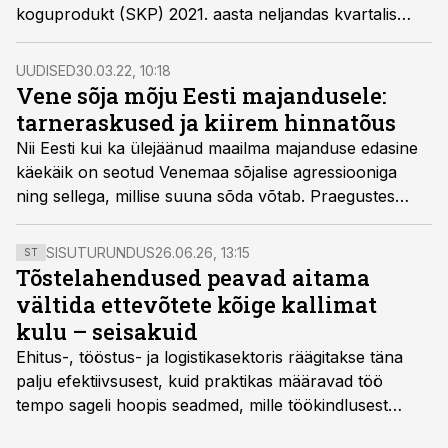
koguprodukt (SKP) 2021. aasta neljandas kvartalis
võrreldes 2020. aasta sama perioodiga 8,6%.
Jooksevhindades moodustas SKP 8,7 miljardit eurot.
UUDISED
30.03.22, 10:18
Vene sõja mõju Eesti majandusele:
tarneraskused ja kiirem hinnatõus
Nii Eesti kui ka ülejäänud maailma majanduse edasine
käekäik on seotud Venemaa sõjalise agressiooniga
ning sellega, millise suuna sõda võtab. Praegustes
oludes tehtud prognoose ümbritseb ulatuslik
määramatus, sest nii toormete hinnad kui ka
SISUTURUNDUS
26.06.26, 13:15
ST
tarneahelaprobleemide lahenemine sõltuvad olulisel
Tõstelahendused peavad aitama
määral sõja käigust ja lääneriikide sanktsioonidest
vältida ettevõtete kõige kallimat
Venemaale, selgub Eesti Panga pressiteatest.
kulu – seisakuid
Ehitus-, tööstus- ja logistikasektoris räägitakse täna
palju efektiivsusest, kuid praktikas määravad töö
tempo sageli hoopis seadmed, mille töökindlusest
sõltub kogu objekti või tootmise sujuvus. Kui tõstuk