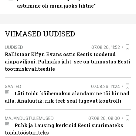
astumine oli minu jaoks lihtne“
VIIMASED UUDISED
UUDISED
07.08.26, 11:52
Rallistaar Elfyn Evans ostis Eestis toodetud
aiapaviljoni. Palmako juht: see on tunnustus Eesti
tootmiskvaliteedile
SAATED
07.08.26, 11:24
Läti toidu käibemaksu alandamine tõi hinnad
alla. Analüütik: riik teeb seal tugevat kontrolli
MAJANDUSTULEMUSED
07.08.26, 08:00
Puhk ja Lausing kerkisid Eesti suurimateks
toidutöösturiteks