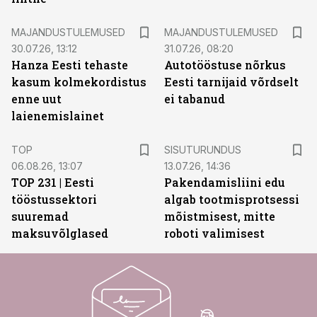
MAJANDUSTULEMUSED
MAJANDUSTULEMUSED
30.07.26, 13:12
31.07.26, 08:20
Hanza Eesti tehaste
Autotööstuse nõrkus
kasum kolmekordistus
Eesti tarnijaid võrdselt
enne uut
ei tabanud
laienemislainet
ST
TOP
SISUTURUNDUS
06.08.26, 13:07
13.07.26, 14:36
TOP 231 | Eesti
Pakendamisliini edu
tööstussektori
algab tootmisprotsessi
suuremad
mõistmisest, mitte
maksuvõlglased
roboti valimisest