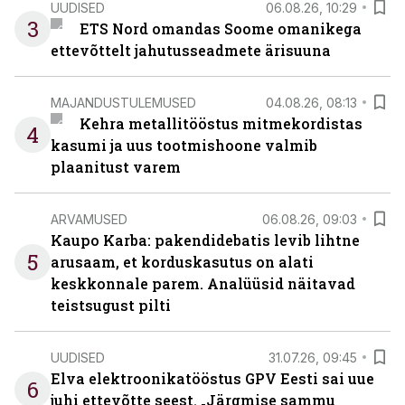
UUDISED
06.08.26, 10:29
3
ETS Nord omandas Soome omanikega
ettevõttelt jahutusseadmete ärisuuna
MAJANDUSTULEMUSED
04.08.26, 08:13
Kehra metallitööstus mitmekordistas
4
kasumi ja uus tootmishoone valmib
plaanitust varem
ARVAMUSED
06.08.26, 09:03
Kaupo Karba: pakendidebatis levib lihtne
5
arusaam, et korduskasutus on alati
keskkonnale parem. Analüüsid näitavad
teistsugust pilti
UUDISED
31.07.26, 09:45
Elva elektroonikatööstus GPV Eesti sai uue
6
juhi ettevõtte seest. „Järgmise sammu