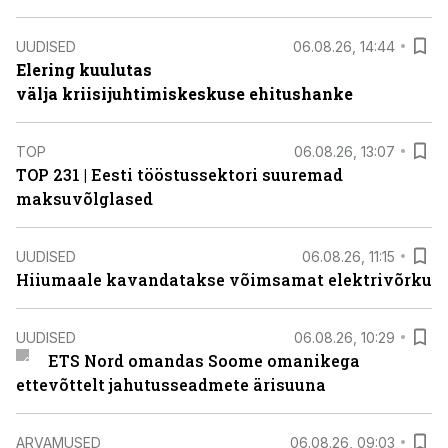
UUDISED
06.08.26, 14:44
Elering kuulutas
välja kriisijuhtimiskeskuse ehitushanke
TOP
06.08.26, 13:07
TOP 231 | Eesti tööstussektori suuremad
maksuvõlglased
UUDISED
06.08.26, 11:15
Hiiumaale kavandatakse võimsamat elektrivõrku
UUDISED
06.08.26, 10:29
ETS Nord omandas Soome omanikega
ettevõttelt jahutusseadmete ärisuuna
ARVAMUSED
06.08.26, 09:03