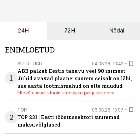
seisab, töö katkeb või masin ei vasta töötingimustele,
ei tähenda see ettevõtte jaoks ainult tehnilist
probleemi, vaid otsest rahalist kulu, venivaid tähtaegu
ja suuremaid riske tööohutusele.
24H
72H
Nädal
ENIMLOETUD
SUUR LUGU
04.08.26, 10:42
ABB palkab Eestis tänavu veel 90 inimest.
1
Juhid avavad plaane: suurem seisak on läbi,
uue aasta tootmismahud on ette müüdud
Ettevõte muutis tootmistöötajate palgasüsteemi
TOP
06.08.26, 13:07
2
TOP 231 | Eesti tööstussektori suuremad
maksuvõlglased