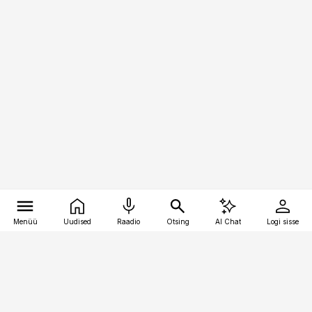
Menüü
Uudised
Raadio
Otsing
AI Chat
Logi sisse
Vana-Lõuna 39/1, 19094 Tallinn
(+372) 667 0111