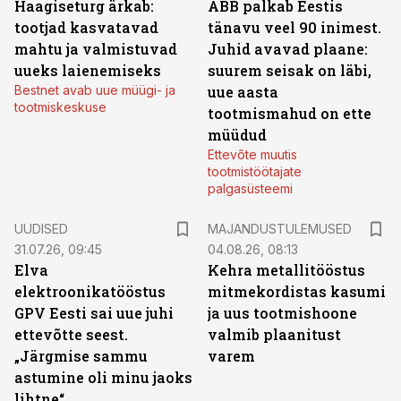
Haagiseturg ärkab:
ABB palkab Eestis
tootjad kasvatavad
tänavu veel 90 inimest.
mahtu ja valmistuvad
Juhid avavad plaane:
uueks laienemiseks
suurem seisak on läbi,
Bestnet avab uue müügi- ja
uue aasta
tootmiskeskuse
tootmismahud on ette
müüdud
Ettevõte muutis
tootmistöötajate
palgasüsteemi
UUDISED
MAJANDUSTULEMUSED
31.07.26, 09:45
04.08.26, 08:13
Elva
Kehra metallitööstus
elektroonikatööstus
mitmekordistas kasumi
GPV Eesti sai uue juhi
ja uus tootmishoone
ettevõtte seest.
valmib plaanitust
„Järgmise sammu
varem
astumine oli minu jaoks
lihtne“