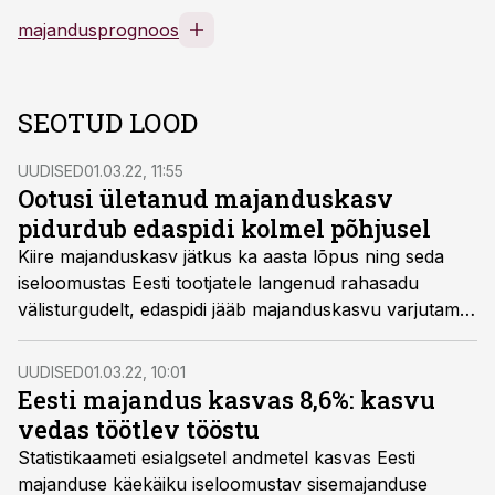
majandusprognoos
SEOTUD LOOD
UUDISED
01.03.22, 11:55
Ootusi ületanud majanduskasv
pidurdub edaspidi kolmel põhjusel
Kiire majanduskasv jätkus ka aasta lõpus ning seda
iseloomustas Eesti tootjatele langenud rahasadu
välisturgudelt, edaspidi jääb majanduskasvu varjutama
nii ressursside nappus kui sõda Ukrainas.
UUDISED
01.03.22, 10:01
Eesti majandus kasvas 8,6%: kasvu
vedas töötlev tööstu
Statistikaameti esialgsetel andmetel kasvas Eesti
majanduse käekäiku iseloomustav sisemajanduse