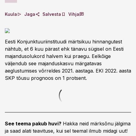
Kuula
Jaga
Salvesta
Vihja
Eesti Konjunktuuriinstituudi märtsikuu hinnangutest
nähtub, et 6 kuu pärast ehk tänavu sügisel on Eesti
majandusolukord halvem kui praegu. Eelkõige
väljendub see majanduskasvu märgatavas
aeglustumises võrreldes 2021. aastaga. EKI 2022. aasta
SKP tõusu prognoos on 1 protsent.
See teema pakub huvi?
Hakka neid märksõnu jälgima
ja saad alati teavituse, kui sel teemal ilmub midagi uut!