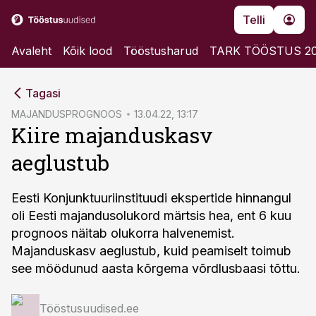
Telli
Avaleht
Kõik lood
Tööstusharud
TARK TÖÖSTUS 2
cebook
Tagasi
Twitter)
MAJANDUSPROGNOOS
13.04.22, 13:17
Kiire majanduskasv
kedIn
aeglustub
ail
k
Eesti Konjunktuuriinstituudi ekspertide hinnangul
oli Eesti majandusolukord märtsis hea, ent 6 kuu
prognoos näitab olukorra halvenemist.
Majanduskasv aeglustub, kuid peamiselt toimub
see möödunud aasta kõrgema võrdlusbaasi tõttu.
Tööstusuudised.ee