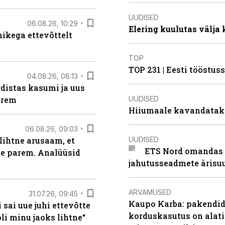
UUDISED
06.08.26, 10:29
Elering kuulutas välja
kega ettevõttelt
TOP
TOP 231 | Eesti tööstu
04.08.26, 08:13
distas kasumi ja uus
UUDISED
arem
Hiiumaale kavandatak
06.08.26, 09:03
UUDISED
lihtne arusaam, et
ETS Nord omandas 
le parem. Analüüsid
jahutusseadmete ärisu
ARVAMUSED
31.07.26, 09:45
Kaupo Karba: pakendide
sai uue juhi ettevõtte
korduskasutus on alat
i minu jaoks lihtne“