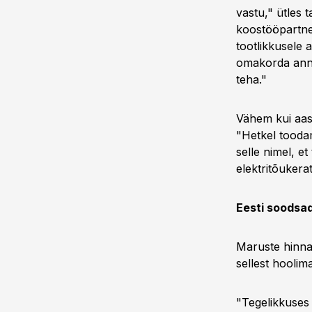
vastu," ütles 
koostööpartne
tootlikkusele 
omakorda annab
teha."
Vähem kui aas
"Hetkel tooda
selle nimel, 
elektritõukera
Eesti soodsa
Maruste hinna
sellest hooli
"Tegelikkuses 