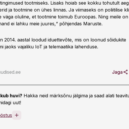
ingimused tootmiseks. Lisaks hoiab see kokku tohutult aega
rid ja tootmine on ühes linnas. Ja viimaseks on poliitilise kl
le väga oluline, et tootmine toimub Euroopas. Ning meile on 
mand ei lahku meie juures,“ põhjendas Maruste.
014. aastal loodud iduettevõte, mis on loonud sõidukite
i jaoks vajaliku IoT ja telemaatika lahenduse.
udised.ee
Jaga
kub huvi?
Hakka neid märksõnu jälgima ja saad alati teavitu
idagi uut!
ööstus