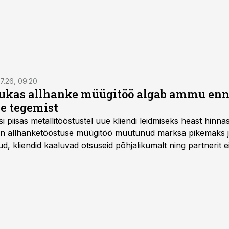
7.26, 09:20
ukas allhanke müügitöö algab ammu en
e tegemist
asi piisas metallitööstustel uue kliendi leidmiseks heast hinna
a on allhanketööstuse müügitöö muutunud märksa pikemaks
 kliendid kaaluvad otsuseid põhjalikumalt ning partnerit ei
nnakirja järgi.