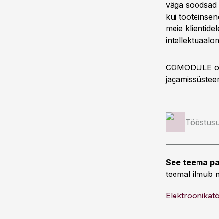
väga soodsad t
kui tooteinsene
meie klientide
intellektuaalo
COMODULE on 2
jagamissüsteem
Tööstusu
See teema pa
teemal ilmub m
Elektroonikat