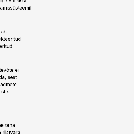
ge või sisse,
gamissüsteemil
kab
ekteeritud
eritud.
tevõte ei
da, sest
eadmete
ste.
ee teha
 riistvara