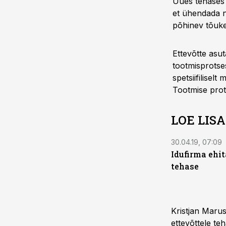
Uues tehases 
et ühendada n
põhinev tõuke
Ettevõtte asu
tootmisprotses
spetsiifilisel
Tootmise prots
LOE LIS
30.04.19, 07:09
Idufirma ehi
tehase
Kristjan Marus
ettevõttele te