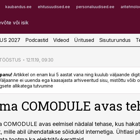
kaubandus.ee
ehitusuudised.ee
personaliuudised.ee
aritehnolo
Infopank
Radar
US 2027
Podcastid
Videod
Üritused
Sisuturundus
T
ATÖÖSTUS
12.11.19, 09:30
panu!
Artikkel on enam kui 5 aastat vana ning kuulub väljaande digi
. Väljaanne ei uuenda ega kaasajasta arhiveeritud sisu, mistõttu võib ol
sete allikatega tutvumine
irma COMODULE avas te
rma COMODULE avas eelmisel nädalal tehase, kus haka
, mille abil ühendatakse sõidukid internetiga. Ühtlasi p
ata tootma ka elektritõukerattaid.