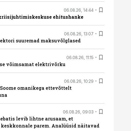
06.08.26, 14:44
 kriisijuhtimiskeskuse ehitushanke
06.08.26, 13:07
ssektori suuremad maksuvõlglased
06.08.26, 11:15
se võimsamat elektrivõrku
06.08.26, 10:29
Soome omanikega ettevõttelt
una
06.08.26, 09:03
batis levib lihtne arusaam, et
i keskkonnale parem. Analüüsid näitavad