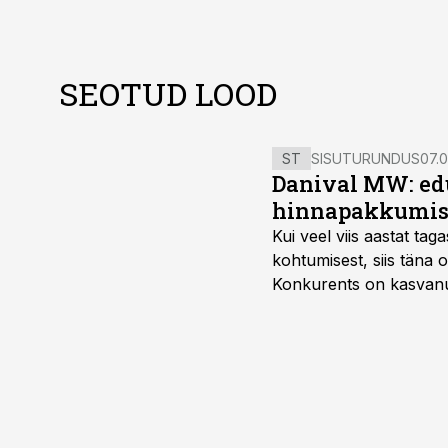
SEOTUD LOOD
ST
SISUTURUNDUS
07.0
Danival MW: ed
hinnapakkumis
Kui veel viis aastat tag
kohtumisest, siis tän
Konkurents on kasvanud,
tootmisvõimekuse või hi