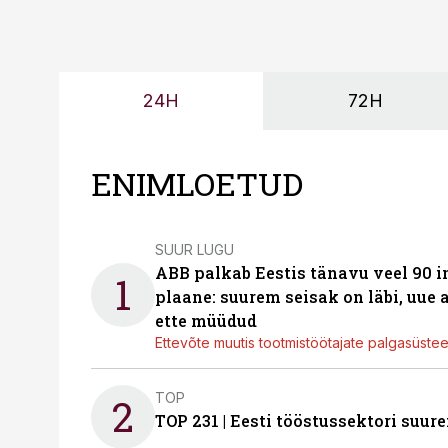
24H
72H
ENIMLOETUD
SUUR LUGU
ABB palkab Eestis tänavu veel 90 
1
plaane: suurem seisak on läbi, uue
ette müüdud
Ettevõte muutis tootmistöötajate palgasüste
TOP
2
TOP 231 | Eesti tööstussektori su