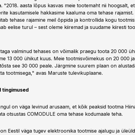
ta. "2018. aasta lõpus kasvas meie tootemaht nii hoogsalt, et 
rite kasutamisele hakkasime kaaluma oma tehase rajamist. 
aitab tehase rajamine meil õppida ja kontrollida kogu tootmist
 eelise turul – sest oleme kiiremad ja suudame kiiresti t
taga valminud tehases on võimalik praegu toota 20 000 üh
me 13 000 ühikut kuus. Meie tootmisvõimekus on 20 000 j
et tõsta see 30 000 peale. Järgmine suurem plaan on alusta
tta tootmisega," avas Maruste tulevikuplaane.
d tingimused
ngul on väga levinud arusaam, et kõik peaksid tootma Hiina
mata otsustas COMODULE oma tehase kodumaale teha.
on Eestil väga tugev elektroonika tootmise ajalugu ja üleüldi