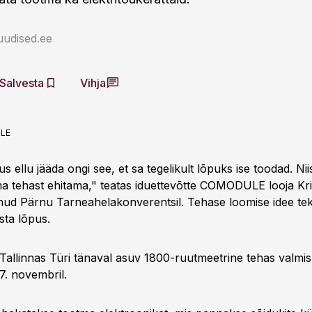
uudised.ee
Salvesta
Vihja
LE
s ellu jääda ongi see, et sa tegelikult lõpuks ise toodad. Niis
 tehast ehitama," teatas iduettevõtte COMODULE looja Kri
nud Pärnu Tarneahelakonverentsil. Tehase loomise idee tek
ta lõpus.
allinnas Türi tänaval asuv 1800-ruutmeetrine tehas valmis
7. novembril.