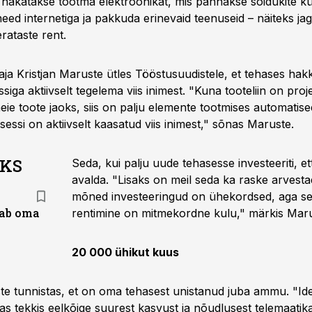
hakatakse tootma elektroonikat, mis pannakse sõidukite kül
eed internetiga ja pakkuda erinevaid teenuseid – näiteks ja
rataste rent.
taja Kristjan Maruste ütles Tööstusuudistele, et tehases hak
siga aktiivselt tegelema viis inimest. "Kuna tooteliin on proj
t meie toote jaoks, siis on palju elemente tootmises automatise
essi on aktiivselt kaasatud viis inimest," sõnas Maruste.
AKS
Seda, kui palju uude tehasesse investeeriti, et
avalda. "Lisaks on meil seda ka raske arvesta
mõned investeeringud on ühekordsed, aga s
tab oma
rentimine on mitmekordne kulu," märkis Maru
20 000 ühikut kuus
te tunnistas, et on oma tehasest unistanud juba ammu. "Id
has tekkis eelkõige suurest kasvust ja nõudlusest telemaatika