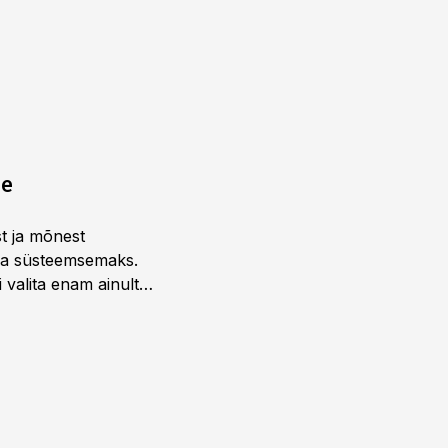
ne
st ja mõnest
 ja süsteemsemaks.
 valita enam ainult