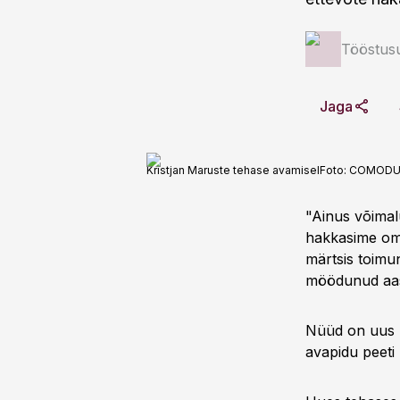
Tööstus
Jaga
Kristjan Maruste tehase avamisel
Foto:
COMODU
"Ainus võimalu
hakkasime oma
märtsis toimu
möödunud aas
Nüüd on uus T
avapidu peeti 