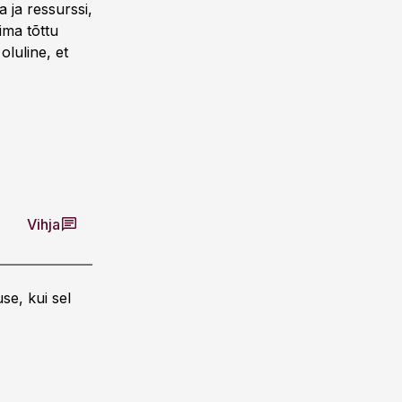
 ja ressurssi,
iima tõttu
oluline, et
Vihja
se, kui sel