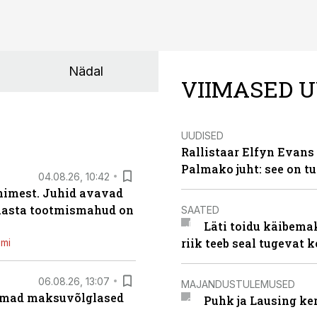
Nädal
VIIMASED U
UUDISED
Rallistaar Elfyn Evans 
Palmako juht: see on t
04.08.26, 10:42
inimest. Juhid avavad
 aasta tootmismahud on
SAATED
Läti toidu käibema
riik teeb seal tugevat k
emi
06.08.26, 13:07
MAJANDUSTULEMUSED
uremad maksuvõlglased
Puhk ja Lausing ke