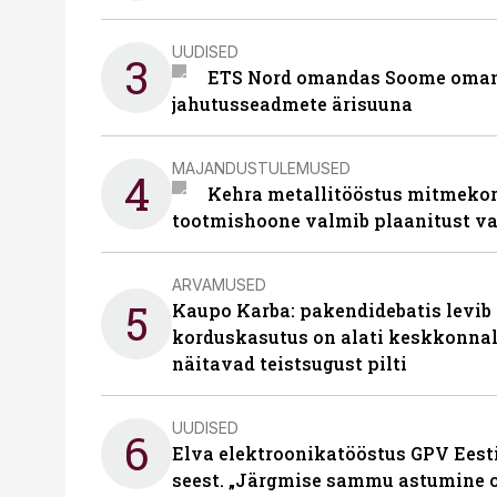
UUDISED
3
ETS Nord omandas Soome omani
jahutusseadmete ärisuuna
MAJANDUSTULEMUSED
4
Kehra metallitööstus mitmekor
tootmishoone valmib plaanitust v
ARVAMUSED
5
Kaupo Karba: pakendidebatis levib 
korduskasutus on alati keskkonna
näitavad teistsugust pilti
UUDISED
6
Elva elektroonikatööstus GPV Eesti 
seest. „Järgmise sammu astumine ol