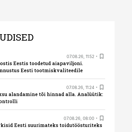
UDISED
07.08.26, 11:52
ostis Eestis toodetud aiapaviljoni.
unnustus Eesti tootmiskvaliteedile
07.08.26, 11:24
ksu alandamine tõi hinnad alla. Analüütik:
ontrolli
07.08.26, 08:00
rkisid Eesti suurimateks toidutöösturiteks