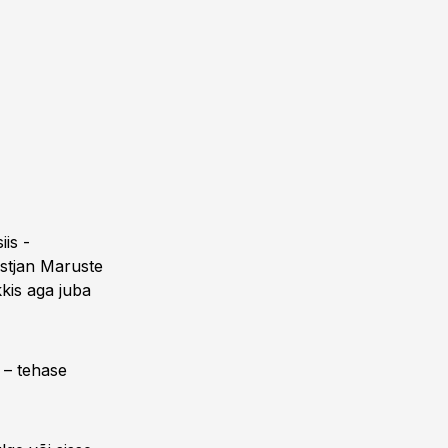
iis -
stjan Maruste
kis aga juba
 – tehase