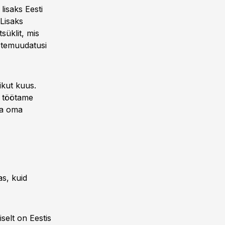
lisaks Eesti
Lisaks
süklit, mis
ootemuudatusi
ikut kuus.
a töötame
da oma
s, kuid
selt on Eestis