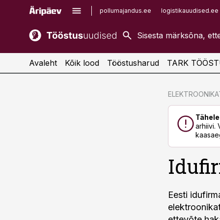
pollumajandus.ee
logistikauudised.ee
kaubandus.ee
imelineajalugu.ee
kinnisvarauudised.ee
imelineteadus.ee
Avaleht
Kõik lood
Tööstusharud
TARK TÖÖST
cebook
cebook
ELEKTROONIK
Twitter)
Twitter)
Tähele
kedIn
kedIn
arhiivi
kaasaeg
ail
ail
Iduf
k
k
Eesti idufi
elektroonikat
ettevõte hak