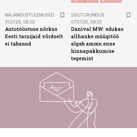
ebastabiilsele süsteemile”
ST
MAJANDUSTULEMUSED
SISUTURUNDUS
31.07.26, 08:20
07.07.26, 09:20
Autotööstuse nõrkus
Danival MW: edukas
Eesti tarnijaid võrdselt
allhanke müügitöö
ei tabanud
algab ammu enne
hinnapakkumise
tegemist