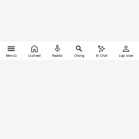
Menüü
Uudised
Raadio
Otsing
AI Chat
Logi sisse
Vana-Lõuna 39/1, 19094 Tallinn
(+372) 667 0111
toostusuudised@toostusuudised.ee
Telli
Reklaam
Firmast