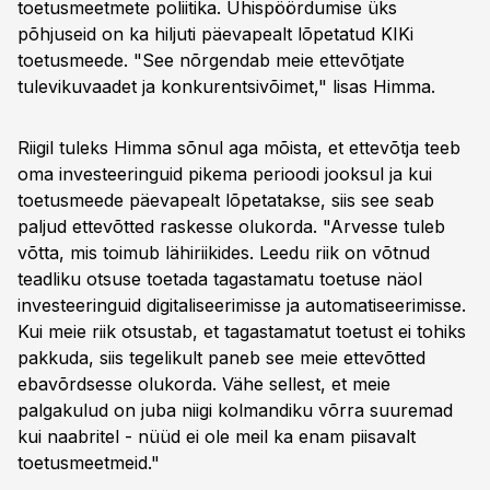
toetusmeetmete poliitika. Ühispöördumise üks
põhjuseid on ka hiljuti päevapealt lõpetatud KIKi
toetusmeede. "See nõrgendab meie ettevõtjate
tulevikuvaadet ja konkurentsivõimet," lisas Himma.
Riigil tuleks Himma sõnul aga mõista, et ettevõtja teeb
oma investeeringuid pikema perioodi jooksul ja kui
toetusmeede päevapealt lõpetatakse, siis see seab
paljud ettevõtted raskesse olukorda. "Arvesse tuleb
võtta, mis toimub lähiriikides. Leedu riik on võtnud
teadliku otsuse toetada tagastamatu toetuse näol
investeeringuid digitaliseerimisse ja automatiseerimisse.
Kui meie riik otsustab, et tagastamatut toetust ei tohiks
pakkuda, siis tegelikult paneb see meie ettevõtted
ebavõrdsesse olukorda. Vähe sellest, et meie
palgakulud on juba niigi kolmandiku võrra suuremad
kui naabritel - nüüd ei ole meil ka enam piisavalt
toetusmeetmeid."