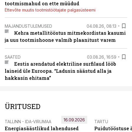
tootmismahud on ette müüdud
Ettevõte muutis tootmistöötajate palgasüsteemi
MAJANDUSTULEMUSED
04.08.26, 08:13
Kehra metallitööstus mitmekordistas kasumi
ja uus tootmishoone valmib plaanitust varem
SAATED
03.08.26, 16:59
Eestis arendatud elektriline surfilaud lööb
laineid üle Euroopa. “Ladusin säästud alla ja
hakkasin ehitama”
ÜRITUSED
16.09.2026
TALLINN - IDA-VIRUMAA
TARTU
Energiasäästlikud lahendused
Puidutööstuse 