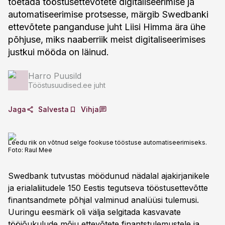
toetada tööstusettevõtete digitaliseerimise ja
automatiseerimise protsesse, märgib Swedbanki
ettevõtete panganduse juht Liisi Himma ära ühe
põhjuse, miks naaberriik meist digitaliseerimises
justkui mööda on läinud.
Harro Puusild
Tööstusuudised.ee juht
Jaga
Salvesta
Vihja
Leedu riik on võtnud selge fookuse tööstuse automatiseerimiseks.
Foto:
Raul Mee
Swedbank tutvustas möödunud nädalal ajakirjanikele
ja erialaliitudele 150 Eestis tegutseva tööstusettevõtte
finantsandmete põhjal valminud analüüsi tulemusi.
Uuringu eesmärk oli välja selgitada kasvavate
tööjõukulude mõju ettevõtete finantstulemustele ja