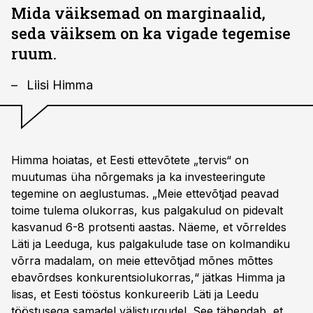
Mida väiksemad on marginaalid,
seda väiksem on ka vigade tegemise
ruum.
Liisi Himma
Himma hoiatas, et Eesti ettevõtete „tervis“ on
muutumas üha nõrgemaks ja ka investeeringute
tegemine on aeglustumas. „Meie ettevõtjad peavad
toime tulema olukorras, kus palgakulud on pidevalt
kasvanud 6-8 protsenti aastas. Näeme, et võrreldes
Läti ja Leeduga, kus palgakulude tase on kolmandiku
võrra madalam, on meie ettevõtjad mõnes mõttes
ebavõrdses konkurentsiolukorras,“ jätkas Himma ja
lisas, et Eesti tööstus konkureerib Läti ja Leedu
tööstusega samadel välisturgudel. See tähendab, et