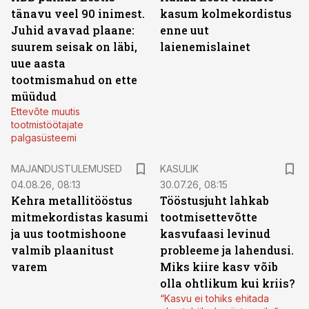
tänavu veel 90 inimest.
kasum kolmekordistus
Juhid avavad plaane:
enne uut
suurem seisak on läbi,
laienemislainet
uue aasta
tootmismahud on ette
müüdud
Ettevõte muutis
tootmistöötajate
palgasüsteemi
MAJANDUSTULEMUSED
KASULIK
04.08.26, 08:13
30.07.26, 08:15
Kehra metallitööstus
Tööstusjuht lahkab
mitmekordistas kasumi
tootmisettevõtte
ja uus tootmishoone
kasvufaasi levinud
valmib plaanitust
probleeme ja lahendusi.
varem
Miks kiire kasv võib
olla ohtlikum kui kriis?
“Kasvu ei tohiks ehitada