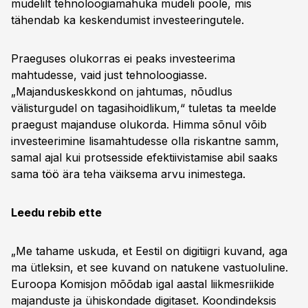
mudelilt tehnoloogiamahuka mudeli poole, mis
tähendab ka keskendumist investeeringutele.
Praeguses olukorras ei peaks investeerima
mahtudesse, vaid just tehnoloogiasse.
„Majanduskeskkond on jahtumas, nõudlus
välisturgudel on tagasihoidlikum,“ tuletas ta meelde
praegust majanduse olukorda. Himma sõnul võib
investeerimine lisamahtudesse olla riskantne samm,
samal ajal kui protsesside efektiivistamise abil saaks
sama töö ära teha väiksema arvu inimestega.
Leedu rebib ette
„Me tahame uskuda, et Eestil on digitiigri kuvand, aga
ma ütleksin, et see kuvand on natukene vastuoluline.
Euroopa Komisjon mõõdab igal aastal liikmesriikide
majanduste ja ühiskondade digitaset. Koondindeksis