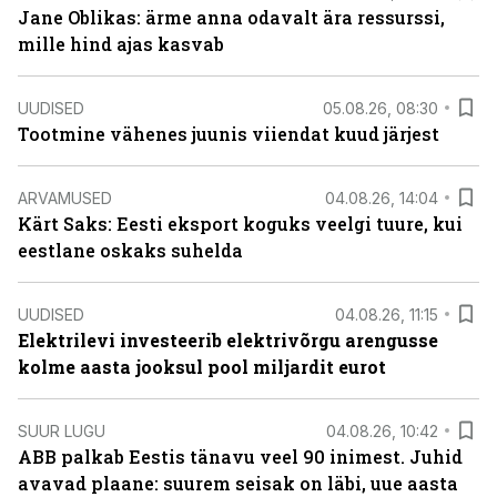
Jane Oblikas: ärme anna odavalt ära ressurssi,
mille hind ajas kasvab
UUDISED
05.08.26, 08:30
Tootmine vähenes juunis viiendat kuud järjest
ARVAMUSED
04.08.26, 14:04
Kärt Saks: Eesti eksport koguks veelgi tuure, kui
eestlane oskaks suhelda
UUDISED
04.08.26, 11:15
Elektrilevi investeerib elektrivõrgu arengusse
kolme aasta jooksul pool miljardit eurot
SUUR LUGU
04.08.26, 10:42
ABB palkab Eestis tänavu veel 90 inimest. Juhid
avavad plaane: suurem seisak on läbi, uue aasta