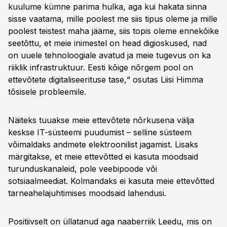
kuulume kümne parima hulka, aga kui hakata sinna
sisse vaatama, mille poolest me siis tipus oleme ja mille
poolest teistest maha jääme, siis topis oleme ennekõike
seetõttu, et meie inimestel on head digioskused, nad
on uuele tehnoloogiale avatud ja meie tugevus on ka
riiklik infrastruktuur. Eesti kõige nõrgem pool on
ettevõtete digitaliseerituse tase,“ osutas Liisi Himma
tõsisele probleemile.
Näiteks tuuakse meie ettevõtete nõrkusena välja
keskse IT-süsteemi puudumist – selline süsteem
võimaldaks andmete elektroonilist jagamist. Lisaks
märgitakse, et meie ettevõtted ei kasuta moodsaid
turunduskanaleid, pole veebipoode või
sotsiaalmeediat. Kolmandaks ei kasuta meie ettevõtted
tarneahelajuhtimises moodsaid lahendusi.
Positiivselt on üllatanud aga naaberriik Leedu, mis on