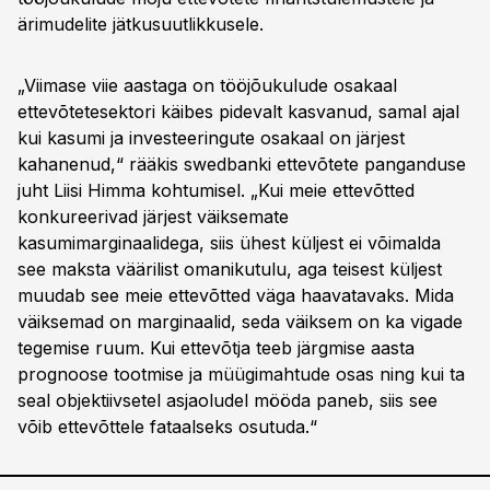
ärimudelite jätkusuutlikkusele.
„Viimase viie aastaga on tööjõukulude osakaal
ettevõtetesektori käibes pidevalt kasvanud, samal ajal
kui kasumi ja investeeringute osakaal on järjest
kahanenud,“ rääkis swedbanki ettevõtete panganduse
juht Liisi Himma kohtumisel. „Kui meie ettevõtted
konkureerivad järjest väiksemate
kasumimarginaalidega, siis ühest küljest ei võimalda
see maksta väärilist omanikutulu, aga teisest küljest
muudab see meie ettevõtted väga haavatavaks. Mida
väiksemad on marginaalid, seda väiksem on ka vigade
tegemise ruum. Kui ettevõtja teeb järgmise aasta
prognoose tootmise ja müügimahtude osas ning kui ta
seal objektiivsetel asjaoludel mööda paneb, siis see
võib ettevõttele fataalseks osutuda.“