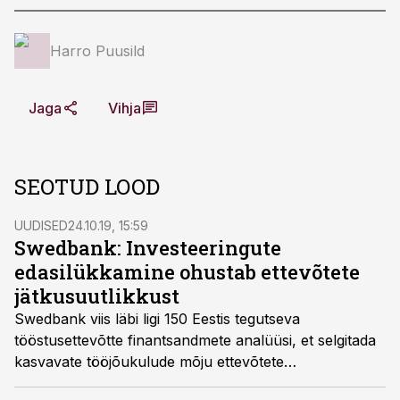
Harro Puusild
Jaga
Vihja
SEOTUD LOOD
UUDISED
24.10.19, 15:59
Swedbank: Investeeringute
edasilükkamine ohustab ettevõtete
jätkusuutlikkust
Swedbank viis läbi ligi 150 Eestis tegutseva
tööstusettevõtte finantsandmete analüüsi, et selgitada
kasvavate tööjõukulude mõju ettevõtete
finantstulemustele ja ärimudelite jätkusuutlikkusele.