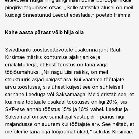
ettevõtete hulga ning siingi maandume Euroopa riikide
pingirivi tagumises otsas. „Selle statistika alusel on meil
kuidagi õnnestunud Leedut edestada,“ poetab Himma.
Kahe aasta pärast võib hilja olla
Swedbanki tööstusettevõtete osakonna juht Raul
Kirsimäe märkis kohtumise ajakirjanike ja
erialaliitudega, et Eesti tööstus on täna väga
tööjõumahuks. „Nii nagu Liisi rääkis, on meil
struktuuris asjad paigast ära. Kui vaatame töötajate
arvu tööstuses, siis ühest küljest see on suhteliselt
sarnane Leeduga või Saksamaaga. Meid eristab see, et
kui meie töötajate osakaal tööstuses on ligi 20%, siis
SKP-sse annab tööstus 15% ja 16% vahel. Leedus ja
Saksamaal on see samal ajal vastupidi – panus riigi
majandusse on suurem kui töötajate arv. See näitab, et
me oleme täna liiga tööjõumahukad,“ selgitas Kirsimäe.