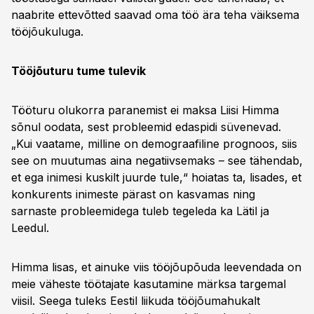
naabrite ettevõtted saavad oma töö ära teha väiksema
tööjõukuluga.
Tööjõuturu tume tulevik
Tööturu olukorra paranemist ei maksa Liisi Himma
sõnul oodata, sest probleemid edaspidi süvenevad.
„Kui vaatame, milline on demograafiline prognoos, siis
see on muutumas aina negatiivsemaks – see tähendab,
et ega inimesi kuskilt juurde tule,“ hoiatas ta, lisades, et
konkurents inimeste pärast on kasvamas ning
sarnaste probleemidega tuleb tegeleda ka Lätil ja
Leedul.
Himma lisas, et ainuke viis tööjõupõuda leevendada on
meie väheste töötajate kasutamine märksa targemal
viisil. Seega tuleks Eestil liikuda tööjõumahukalt