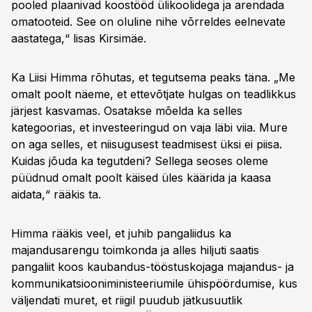
pooled plaanivad koostööd ülikoolidega ja arendada
omatooteid. See on oluline nihe võrreldes eelnevate
aastatega,“ lisas Kirsimäe.
Ka Liisi Himma rõhutas, et tegutsema peaks täna. „Me
omalt poolt näeme, et ettevõtjate hulgas on teadlikkus
järjest kasvamas. Osatakse mõelda ka selles
kategoorias, et investeeringud on vaja läbi viia. Mure
on aga selles, et niisugusest teadmisest üksi ei piisa.
Kuidas jõuda ka tegutdeni? Sellega seoses oleme
püüdnud omalt poolt käised üles käärida ja kaasa
aidata,“ rääkis ta.
Himma rääkis veel, et juhib pangaliidus ka
majandusarengu toimkonda ja alles hiljuti saatis
pangaliit koos kaubandus-tööstuskojaga majandus- ja
kommunikatsiooniministeeriumile ühispöördumise, kus
väljendati muret, et riigil puudub jätkusuutlik