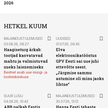
2026
HETKEL KUUM
MAJANDUSTULEMUSED
UUDISED
03.08.26, 08:27
31.07.26, 09:45
Haagiseturg ärkab:
Elva
tootjad kasvatavad
elektroonikatööstus
mahtu ja valmistuvad
GPV Eesti sai uue juhi
uueks laienemiseks
ettevõtte seest.
Bestnet avab uue müügi- ja
„Järgmise sammu
tootmiskeskuse
astumine oli minu jaoks
lihtne“
SUUR LUGU
MAJANDUSTULEMUSED
04.08.26, 10:42
30.07.26, 13:12
ABB palkab Eestis
Hanza Eesti tehaste