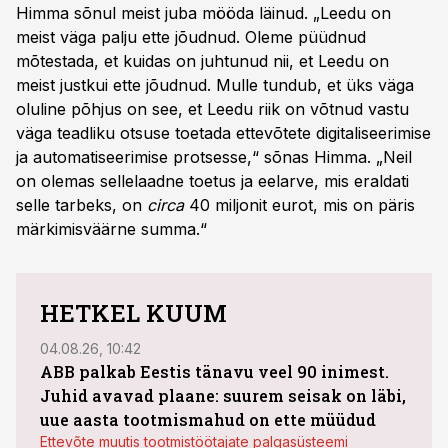
Himma sõnul meist juba mööda läinud. „Leedu on
meist väga palju ette jõudnud. Oleme püüdnud
mõtestada, et kuidas on juhtunud nii, et Leedu on
meist justkui ette jõudnud. Mulle tundub, et üks väga
oluline põhjus on see, et Leedu riik on võtnud vastu
väga teadliku otsuse toetada ettevõtete digitaliseerimise
ja automatiseerimise protsesse,“ sõnas Himma. „Neil
on olemas sellelaadne toetus ja eelarve, mis eraldati
selle tarbeks, on
circa
40 miljonit eurot, mis on päris
märkimisväärne summa.“
HETKEL KUUM
04.08.26, 10:42
03.08
ABB palkab Eestis tänavu veel 90 inimest.
Juhid avavad plaane: suurem seisak on läbi,
maht
uue aasta tootmismahud on ette müüdud
Bestn
Ettevõte muutis tootmistöötajate palgasüsteemi