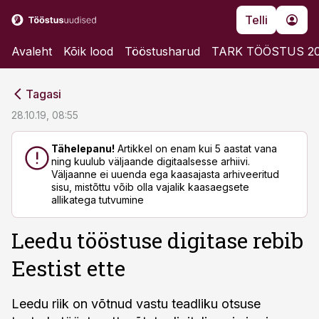
Telli
Avaleht
Kõik lood
Tööstusharud
TARK TÖÖSTUS 2
cebook
cebook
Tagasi
Twitter)
Twitter)
28.10.19, 08:55
kedIn
kedIn
Tähelepanu!
Artikkel on enam kui 5 aastat vana
ning kuulub väljaande digitaalsesse arhiivi.
ail
ail
Väljaanne ei uuenda ega kaasajasta arhiveeritud
sisu, mistõttu võib olla vajalik kaasaegsete
k
k
allikatega tutvumine
Leedu tööstuse digitase rebib
Eestist ette
Leedu riik on võtnud vastu teadliku otsuse