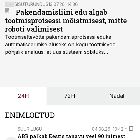
Tööstus on Eesti kõige suurem majandussektor ja
SISUTURUNDUS
13.07.26, 14:36
ST
suurim tööandja ning annab enam kui 70% läbi
Pakendamisliini edu algab
kaupade ekspordi riiki tulevast rahast.
tootmisprotsessi mõistmisest, mitte
roboti valimisest
Tootmisettevõtte pakendamisprotsessi eduka
automatiseerimise aluseks on kogu tootmisvoo
põhjalik analüüs, et uus süsteem sobituks
olemasolevasse keskkonda, aitaks vähendada
tööjõuvajadust ning oleks valmis ka ettevõtte
tulevasteks arenguteks. Lihtsalt roboti lisamine
enamasti oodatud tulemust ei too, nendib tootmise ja
tööstuse automatiseerimislahenduste arendaja Smitech
24H
72H
Nädal
OÜ tegevjuht Sander Mitendorf.
ENIMLOETUD
SUUR LUGU
04.08.26, 10:42
ABB palkab Eestis tänavu veel 90 inimest.