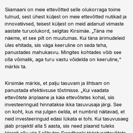
Siiamaani on meie ettevõtted selle olukorraga toime
tulnud, sest ühest küljest on meie ettevõtted nutikad ja
innovatiivsed, teisest küljest on meid aidanud viimaste
aastate turuolukord, selgitas Kirsimäe. „Täna me
näeme, et see pilt on muutumas. Kui täna ärimudeleid
üles ehitada, siis väga keeruline on seda teha,
panustades mahukasvu. Mingites kohtades võib see
olla võimalik, aga turu vastu võidelda on keeruline,“
märkis ta.
Kirsimäe märkis, et palju tasuvam ja lihtsam on
panustada efektiivsuse tõstmisse. „Kui vaadata
ettevõtete äriplaane ja käia ettevõtetes kohal, siis
investeeringuid hinnatakse ikka tasuvusaja järgi. See
on koht, kus ma julgen öelda, et numbrid näitavad, et
neid investeeringuid edasi lükata ei tohi. Kui tasuvusaeg
jääb projektil alla 5 aasta, siis need plaanid tuleks