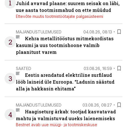
1
Juhid avavad plaane: suurem seisak on läbi,
uue aasta tootmismahud on ette müüdud
Ettevõte muutis tootmistöötajate palgasüsteemi
MAJANDUSTULEMUSED
04.08.26, 08:13
Kehra metallitööstus mitmekordistas
2
kasumi ja uus tootmishoone valmib
plaanitust varem
SAATED
03.08.26, 16:59
Eestis arendatud elektriline surfilaud
3
lööb laineid üle Euroopa. “Ladusin säästud
alla ja hakkasin ehitama”
MAJANDUSTULEMUSED
03.08.26, 08:27
Haagiseturg ärkab: tootjad kasvatavad
4
mahtu ja valmistuvad uueks laienemiseks
Bestnet avab uue müügi- ja tootmiskeskuse