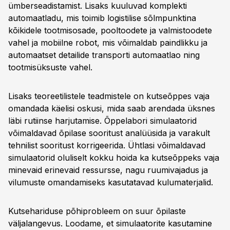
ümberseadistamist. Lisaks kuuluvad komplekti
automaatladu, mis toimib logistilise sõlmpunktina
kõikidele tootmisosade, pooltoodete ja valmistoodete
vahel ja mobiilne robot, mis võimaldab paindlikku ja
automaatset detailide transporti automaatlao ning
tootmisüksuste vahel.
Lisaks teoreetilistele teadmistele on kutseõppes vaja
omandada käelisi oskusi, mida saab arendada üksnes
läbi rutiinse harjutamise. Õppelabori simulaatorid
võimaldavad õpilase sooritust analüüsida ja varakult
tehnilist sooritust korrigeerida. Ühtlasi võimaldavad
simulaatorid oluliselt kokku hoida ka kutseõppeks vaja
minevaid erinevaid ressursse, nagu ruumivajadus ja
vilumuste omandamiseks kasutatavad kulumaterjalid.
Kutsehariduse põhiprobleem on suur õpilaste
väljalangevus. Loodame, et simulaatorite kasutamine