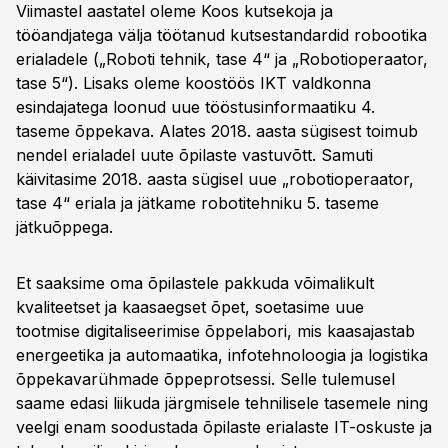
Viimastel aastatel oleme Koos kutsekoja ja
tööandjatega välja töötanud kutsestandardid robootika
erialadele („Roboti tehnik, tase 4“ ja „Robotioperaator,
tase 5“). Lisaks oleme koostöös IKT valdkonna
esindajatega loonud uue tööstusinformaatiku 4.
taseme õppekava. Alates 2018. aasta sügisest toimub
nendel erialadel uute õpilaste vastuvõtt. Samuti
käivitasime 2018. aasta sügisel uue „robotioperaator,
tase 4“ eriala ja jätkame robotitehniku 5. taseme
jätkuõppega.
Et saaksime oma õpilastele pakkuda võimalikult
kvaliteetset ja kaasaegset õpet, soetasime uue
tootmise digitaliseerimise õppelabori, mis kaasajastab
energeetika ja automaatika, infotehnoloogia ja logistika
õppekavarühmade õppeprotsessi. Selle tulemusel
saame edasi liikuda järgmisele tehnilisele tasemele ning
veelgi enam soodustada õpilaste erialaste IT-oskuste ja