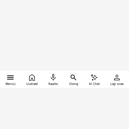
Menüü
Uudised
Raadio
Otsing
AI Chat
Logi sisse
Vana-Lõuna 39/1, 19094 Tallinn
(+372) 667 0111
toostusuudised@toostusuudised.ee