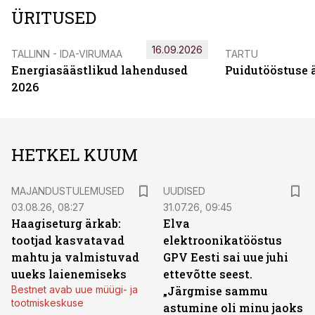
ÜRITUSED
16.09.2026
TALLINN - IDA-VIRUMAA
TARTU
Energiasäästlikud lahendused
Puidutööstuse 
2026
HETKEL KUUM
MAJANDUSTULEMUSED
UUDISED
03.08.26, 08:27
31.07.26, 09:45
Haagiseturg ärkab:
Elva
tootjad kasvatavad
elektroonikatööstus
mahtu ja valmistuvad
GPV Eesti sai uue juhi
uueks laienemiseks
ettevõtte seest.
Bestnet avab uue müügi- ja
„Järgmise sammu
tootmiskeskuse
astumine oli minu jaoks