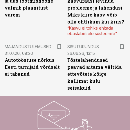
ja uus tootmishoone
kasvufaasi levinud
valmib plaanitust
probleeme ja lahendusi.
varem
Miks kiire kasv võib
olla ohtlikum kui kriis?
“Kasvu ei tohiks ehitada
ebastabiilsele süsteemile”
ST
MAJANDUSTULEMUSED
SISUTURUNDUS
31.07.26, 08:20
26.06.26, 13:15
Autotööstuse nõrkus
Tõstelahendused
Eesti tarnijaid võrdselt
peavad aitama vältida
ei tabanud
ettevõtete kõige
kallimat kulu –
seisakuid