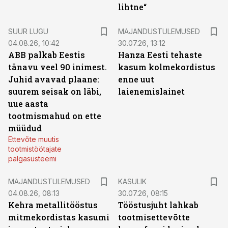
lihtne“
SUUR LUGU
MAJANDUSTULEMUSED
04.08.26, 10:42
30.07.26, 13:12
ABB palkab Eestis
Hanza Eesti tehaste
tänavu veel 90 inimest.
kasum kolmekordistus
Juhid avavad plaane:
enne uut
suurem seisak on läbi,
laienemislainet
uue aasta
tootmismahud on ette
müüdud
Ettevõte muutis
tootmistöötajate
palgasüsteemi
MAJANDUSTULEMUSED
KASULIK
04.08.26, 08:13
30.07.26, 08:15
Kehra metallitööstus
Tööstusjuht lahkab
mitmekordistas kasumi
tootmisettevõtte