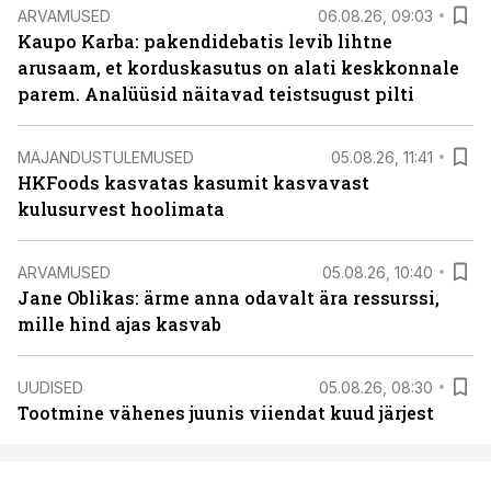
ARVAMUSED
06.08.26, 09:03
Kaupo Karba: pakendidebatis levib lihtne
arusaam, et korduskasutus on alati keskkonnale
parem. Analüüsid näitavad teistsugust pilti
MAJANDUSTULEMUSED
05.08.26, 11:41
HKFoods kasvatas kasumit kasvavast
kulusurvest hoolimata
ARVAMUSED
05.08.26, 10:40
Jane Oblikas: ärme anna odavalt ära ressurssi,
mille hind ajas kasvab
UUDISED
05.08.26, 08:30
Tootmine vähenes juunis viiendat kuud järjest