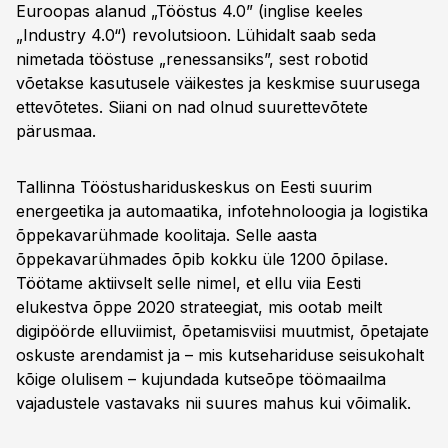
Euroopas alanud „Tööstus 4.0” (inglise keeles
„Industry 4.0“) revolutsioon. Lühidalt saab seda
nimetada tööstuse „renessansiks”, sest robotid
võetakse kasutusele väikestes ja keskmise suurusega
ettevõtetes. Siiani on nad olnud suurettevõtete
pärusmaa.
Tallinna Tööstushariduskeskus on Eesti suurim
energeetika ja automaatika, infotehnoloogia ja logistika
õppekavarühmade koolitaja. Selle aasta
õppekavarühmades õpib kokku üle 1200 õpilase.
Töötame aktiivselt selle nimel, et ellu viia Eesti
elukestva õppe 2020 strateegiat, mis ootab meilt
digipöörde elluviimist, õpetamisviisi muutmist, õpetajate
oskuste arendamist ja – mis kutsehariduse seisukohalt
kõige olulisem – kujundada kutseõpe töömaailma
vajadustele vastavaks nii suures mahus kui võimalik.