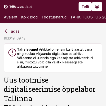
Telli
Avaleht
Kõik lood
Tööstusharud
TARK TÖÖSTUS 2
cebook
cebook
Tagasi
Twitter)
Twitter)
16.10.19, 09:42
kedIn
kedIn
Tähelepanu!
Artikkel on enam kui 5 aastat vana
ning kuulub väljaande digitaalsesse arhiivi.
ail
ail
Väljaanne ei uuenda ega kaasajasta arhiveeritud
sisu, mistõttu võib olla vajalik kaasaegsete
k
k
allikatega tutvumine
Uus tootmise
digitaliseerimise õppelabor
Tallinna