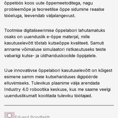
õppetöös koos uute õppemeetoditega, nagu
probleemõpe ja teoreetilise õppe sidumine reaalse
tööeluga, leevendab väljalangevust.
Tootmise digitaliseerimise õppelabori lahutamatuks
osaks on uuenduslik e-õppe materjal, mille
kasutuselevõtt tõstab kutseõppe kvaliteeti. Samuti
anname võimaluse simulaatori ristkasutuseks teiste
vabariigi kutse- ja üldhariduskoolide õppijatele.
Uue innovatiivse õppelabori kasutuselevõtt on kõigest
esimene samm meie kutsehariduses digipöörde
elluviimiseks. Tulevikus plaanime välja arendada
Industry 4.0 robootika keskuse, kus me saame veelgi
uuenduslikumalt koolitada tuleviku töötajaid.
Eduard Brindfeldt