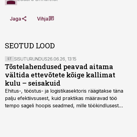
Jaga
Vihja
SEOTUD LOOD
SISUTURUNDUS
26.06.26, 13:15
ST
Tõstelahendused peavad aitama
vältida ettevõtete kõige kallimat
kulu – seisakuid
Ehitus-, tööstus- ja logistikasektoris räägitakse täna
palju efektiivsusest, kuid praktikas määravad töö
tempo sageli hoopis seadmed, mille töökindlusest
sõltub kogu objekti või tootmise sujuvus. Kui tõstuk
seisab, töö katkeb või masin ei vasta töötingimustele,
ei tähenda see ettevõtte jaoks ainult tehnilist
probleemi, vaid otsest rahalist kulu, venivaid tähtaegu