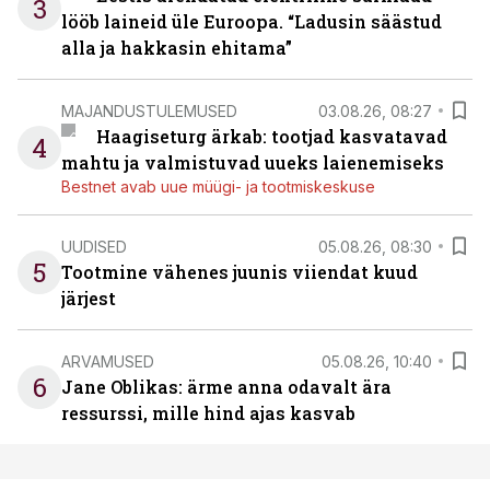
3
lööb laineid üle Euroopa. “Ladusin säästud
alla ja hakkasin ehitama”
MAJANDUSTULEMUSED
03.08.26, 08:27
Haagiseturg ärkab: tootjad kasvatavad
4
mahtu ja valmistuvad uueks laienemiseks
Bestnet avab uue müügi- ja tootmiskeskuse
UUDISED
05.08.26, 08:30
5
Tootmine vähenes juunis viiendat kuud
järjest
ARVAMUSED
05.08.26, 10:40
6
Jane Oblikas: ärme anna odavalt ära
ressurssi, mille hind ajas kasvab