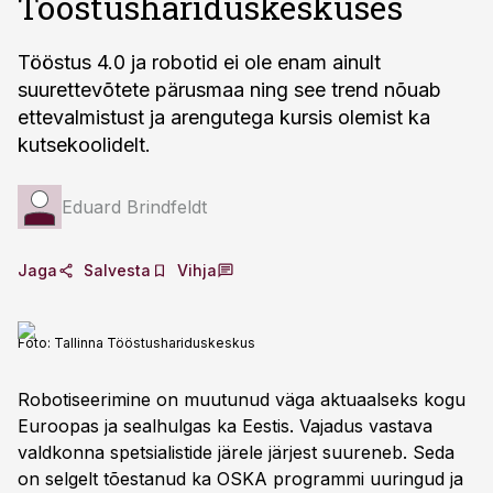
Tööstushariduskeskuses
Tööstus 4.0 ja robotid ei ole enam ainult
suurettevõtete pärusmaa ning see trend nõuab
ettevalmistust ja arengutega kursis olemist ka
kutsekoolidelt.
Eduard Brindfeldt
Jaga
Salvesta
Vihja
Foto:
Tallinna Tööstushariduskeskus
Robotiseerimine on muutunud väga aktuaalseks kogu
Euroopas ja sealhulgas ka Eestis. Vajadus vastava
valdkonna spetsialistide järele järjest suureneb. Seda
on selgelt tõestanud ka OSKA programmi uuringud ja