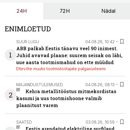
ja suuremaid riske tööohutusele.
24H
72H
Nädal
ENIMLOETUD
SUUR LUGU
04.08.26, 10:42
ABB palkab Eestis tänavu veel 90 inimest.
1
Juhid avavad plaane: suurem seisak on läbi,
uue aasta tootmismahud on ette müüdud
Ettevõte muutis tootmistöötajate palgasüsteemi
MAJANDUSTULEMUSED
04.08.26, 08:13
Kehra metallitööstus mitmekordistas
2
kasumi ja uus tootmishoone valmib
plaanitust varem
SAATED
03.08.26, 16:59
Eestis arendatud elektriline surfilaud