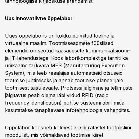
tehnoloogilise kirjaoskuse arendamist.
Uus innovatiivne õppelabor
Uues õppelaboris on kokku põimitud tõeline ja
virtuaalne maailm. Tootmisseadmete füüsilised
elemendid on seotud kaasaegsete kommunikatsiooni-
ja IT-lahendustega. Koos laborikomplektiga tarniti ka
unikaalne tarkvara MES (Manufacturing Execution
System), mis teeb reaalajas automaatseid otsuseid
tootmise juhtimiseks ja annab tootmise planeerijale
tootmisest täisülevaate. Protsessi jälgimine ja tellimuste
jälgitavus peab olema läbi viidud RFID (radio
frequency identification) põhise süsteemi abil, mida
kasutatakse tänapäevase infotehnoloogia vahendites.
Õppelabor koosneb kolmest eraldi ratastel tootmisliini
moodulist, mis võimaldavad tootmise kiiret