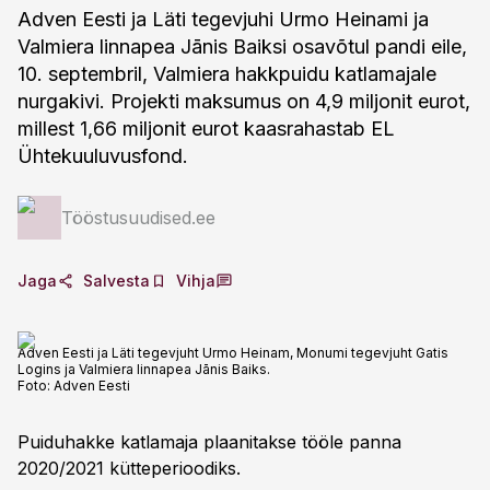
Adven Eesti ja Läti tegevjuhi Urmo Heinami ja
Valmiera linnapea Jānis Baiksi osavõtul pandi eile,
10. septembril, Valmiera hakkpuidu katlamajale
nurgakivi. Projekti maksumus on 4,9 miljonit eurot,
millest 1,66 miljonit eurot kaasrahastab EL
Ühtekuuluvusfond.
Tööstusuudised.ee
Jaga
Salvesta
Vihja
Adven Eesti ja Läti tegevjuht Urmo Heinam, Monumi tegevjuht Gatis
Logins ja Valmiera linnapea Jānis Baiks.
Foto:
Adven Eesti
Puiduhakke katlamaja plaanitakse tööle panna
2020/2021 kütteperioodiks.