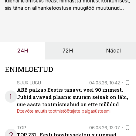
kliendi leidmiseks heast hinnast ja mõnest kohtumisest,
siis täna on allhanketööstuse müügitöö muutunud
märksa pikemaks ja süsteemsemaks. Konkurents on
kasvanud, kliendid kaaluvad otsuseid põhjalikumalt
ning partnerit ei valita enam ainult tootmisvõimekuse
või hinnakirja järgi.
24H
72H
Nädal
ENIMLOETUD
SUUR LUGU
04.08.26, 10:42
ABB palkab Eestis tänavu veel 90 inimest.
1
Juhid avavad plaane: suurem seisak on läbi,
uue aasta tootmismahud on ette müüdud
Ettevõte muutis tootmistöötajate palgasüsteemi
TOP
06.08.26, 13:07
2
TOP 231 | Eesti tööstussektori suuremad