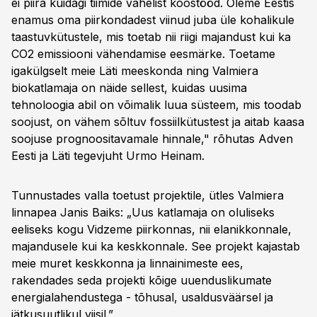
ei piira kuidagi tiimide vahelist koostööd. Oleme Eestis
enamus oma piirkondadest viinud juba üle kohalikule
taastuvkütustele, mis toetab nii riigi majandust kui ka
CO2 emissiooni vähendamise eesmärke. Toetame
igakülgselt meie Läti meeskonda ning Valmiera
biokatlamaja on näide sellest, kuidas uusima
tehnoloogia abil on võimalik luua süsteem, mis toodab
soojust, on vähem sõltuv fossiilkütustest ja aitab kaasa
soojuse prognoositavamale hinnale," rõhutas Adven
Eesti ja Läti tegevjuht Urmo Heinam.
Tunnustades valla toetust projektile, ütles Valmiera
linnapea Janis Baiks: „Uus katlamaja on oluliseks
eeliseks kogu Vidzeme piirkonnas, nii elanikkonnale,
majandusele kui ka keskkonnale. See projekt kajastab
meie muret keskkonna ja linnainimeste ees,
rakendades seda projekti kõige uuenduslikumate
energialahendustega - tõhusal, usaldusväärsel ja
jätkusuutlikul viisil.”