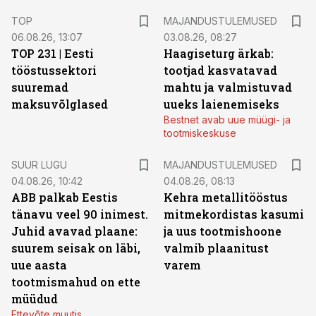
TOP
MAJANDUSTULEMUSED
06.08.26, 13:07
03.08.26, 08:27
TOP 231 | Eesti
Haagiseturg ärkab:
tööstussektori
tootjad kasvatavad
suuremad
mahtu ja valmistuvad
maksuvõlglased
uueks laienemiseks
Bestnet avab uue müügi- ja
tootmiskeskuse
SUUR LUGU
MAJANDUSTULEMUSED
04.08.26, 10:42
04.08.26, 08:13
ABB palkab Eestis
Kehra metallitööstus
tänavu veel 90 inimest.
mitmekordistas kasumi
Juhid avavad plaane:
ja uus tootmishoone
suurem seisak on läbi,
valmib plaanitust
uue aasta
varem
tootmismahud on ette
müüdud
Ettevõte muutis