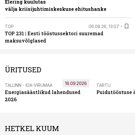
Elering kuulutas
välja kriisijuhtimiskeskuse ehitushanke
TOP
06.08.26, 13:07
TOP 231 | Eesti tööstussektori suuremad
maksuvõlglased
ÜRITUSED
16.09.2026
TALLINN - IDA-VIRUMAA
TARTU
Energiasäästlikud lahendused
Puidutööstuse 
2026
HETKEL KUUM