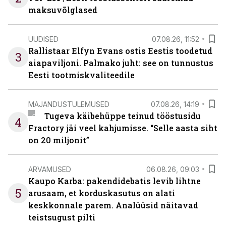
maksuvõlglased
UUDISED
07.08.26, 11:52
Rallistaar Elfyn Evans ostis Eestis toodetud
3
aiapaviljoni. Palmako juht: see on tunnustus
Eesti tootmiskvaliteedile
MAJANDUSTULEMUSED
07.08.26, 14:19
Tugeva käibehüppe teinud tööstusidu
4
Fractory jäi veel kahjumisse. “Selle aasta siht
on 20 miljonit”
ARVAMUSED
06.08.26, 09:03
Kaupo Karba: pakendidebatis levib lihtne
5
arusaam, et korduskasutus on alati
keskkonnale parem. Analüüsid näitavad
teistsugust pilti