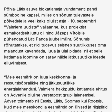
Põhja-Lätis asuva biokatlamaja vundamenti pandi
sümboolne kapsel, milles on sõnum tulevastele
põlvedele ja veel kaks olulist asja - 10. septembri
"Valmiera uudiste" väljaanne, kus projektist
esmakordselt juttu oli ning Jāzeps Vītolsile
pühendatud Läti Panga juubelimünt. Sõnumis
rõhutatakse, et riigi tugevus seisneb suutlikkuses oma
majandust kavandada, luua ja ülal pidada, nii et selle
katlamaja loomine on särav näide jätkusuutlike ideede
elluviimisest.
“Meie eesmärk on luua keskkonna- ja
ressursisõbralikke ning jätkusuutlikke
energialahendusi. Valmiera hakkpuidu katlamaja ehitus
on Advenile oluline verstapost grupi laienemisel.
Adven toimetab nii Eestis, Lätis, Soomes kui Rootsis,
kuid meie meeskond ja eesmärgid on ühised ja riigipiirid