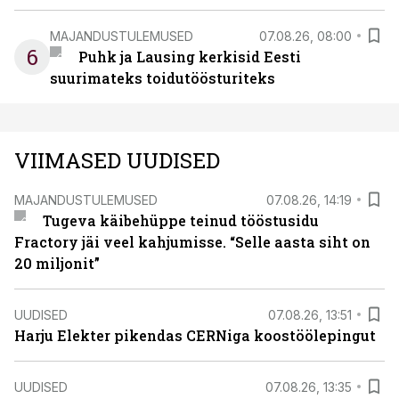
MAJANDUSTULEMUSED
07.08.26, 08:00
6
Puhk ja Lausing kerkisid Eesti
suurimateks toidutöösturiteks
VIIMASED UUDISED
MAJANDUSTULEMUSED
07.08.26, 14:19
Tugeva käibehüppe teinud tööstusidu
Fractory jäi veel kahjumisse. “Selle aasta siht on
20 miljonit”
UUDISED
07.08.26, 13:51
Harju Elekter pikendas CERNiga koostöölepingut
UUDISED
07.08.26, 13:35