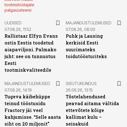
tootmistöötajate
palgasüsteemi
UUDISED
MAJANDUSTULEMUSED
07.08.26, 11:52
07.08.26, 08:00
Rallistaar Elfyn Evans
Puhk ja Lausing
ostis Eestis toodetud
kerkisid Eesti
aiapaviljoni. Palmako
suurimateks
juht: see on tunnustus
toidutöösturiteks
Eesti
tootmiskvaliteedile
ST
MAJANDUSTULEMUSED
SISUTURUNDUS
07.08.26, 14:19
26.06.26, 13:15
Tugeva käibehüppe
Tõstelahendused
teinud tööstusidu
peavad aitama vältida
Fractory jäi veel
ettevõtete kõige
kahjumisse. “Selle aasta
kallimat kulu –
siht on 20 miljonit”
seisakuid