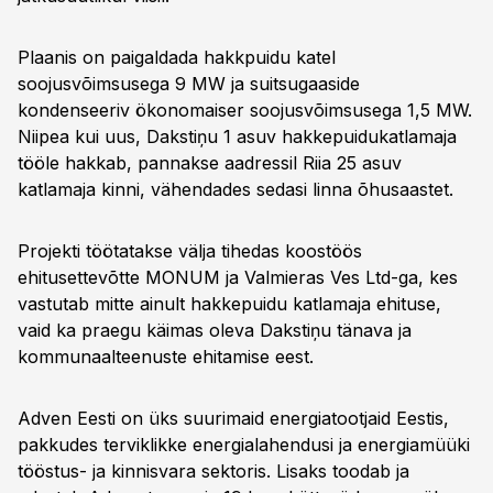
Plaanis on paigaldada hakkpuidu katel
soojusvõimsusega 9 MW ja suitsugaaside
kondenseeriv ökonomaiser soojusvõimsusega 1,5 MW.
Niipea kui uus, Dakstiņu 1 asuv hakkepuidukatlamaja
tööle hakkab, pannakse aadressil Riia 25 asuv
katlamaja kinni, vähendades sedasi linna õhusaastet.
Projekti töötatakse välja tihedas koostöös
ehitusettevõtte MONUM ja Valmieras Ves Ltd-ga, kes
vastutab mitte ainult hakkepuidu katlamaja ehituse,
vaid ka praegu käimas oleva Dakstiņu tänava ja
kommunaalteenuste ehitamise eest.
Adven Eesti on üks suurimaid energiatootjaid Eestis,
pakkudes terviklikke energialahendusi ja energiamüüki
tööstus- ja kinnisvara sektoris. Lisaks toodab ja