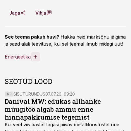
Jaga
Vihja
See teema pakub huvi?
Hakka neid märksõnu jälgima
ja saad alati teavituse, kui sel teemal ilmub midagi uut!
Energeetika
SEOTUD LOOD
SISUTURUNDUS
07.07.26, 09:20
ST
Danival MW: edukas allhanke
müügitöö algab ammu enne
hinnapakkumise tegemist
Kui veel viis aastat tagasi piisas metallitööstustel uue