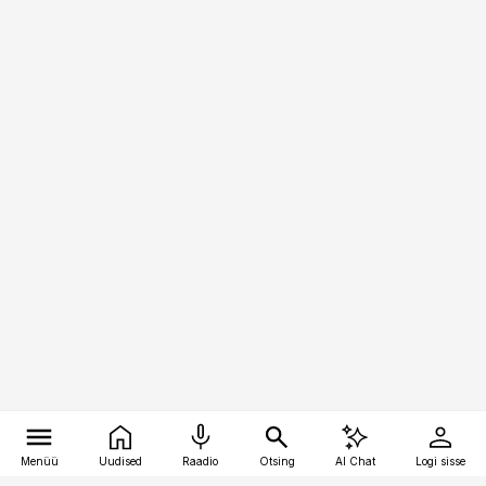
Menüü
Uudised
Raadio
Otsing
AI Chat
Logi sisse