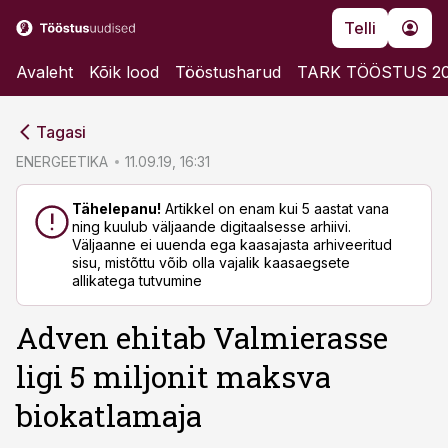
Telli
Avaleht
Kõik lood
Tööstusharud
TARK TÖÖSTUS 2
cebook
cebook
Tagasi
Twitter)
Twitter)
ENERGEETIKA
11.09.19, 16:31
kedIn
kedIn
Tähelepanu!
Artikkel on enam kui 5 aastat vana
ning kuulub väljaande digitaalsesse arhiivi.
ail
ail
Väljaanne ei uuenda ega kaasajasta arhiveeritud
sisu, mistõttu võib olla vajalik kaasaegsete
k
k
allikatega tutvumine
Adven ehitab Valmierasse
ligi 5 miljonit maksva
biokatlamaja