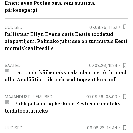
Enefit avas Poolas oma seni suurima
päikesepargi
UUDISED
07.08.26, 11:52
Rallistaar Elfyn Evans ostis Eestis toodetud
aiapaviljoni. Palmako juht: see on tunnustus Eesti
tootmiskvaliteedile
SAATED
07.08.26, 11:24
Läti toidu käibemaksu alandamine tõi hinnad
alla. Analüütik: riik teeb seal tugevat kontrolli
MAJANDUSTULEMUSED
07.08.26, 08:00
Puhk ja Lausing kerkisid Eesti suurimateks
toidutöösturiteks
UUDISED
06.08.26, 14:44