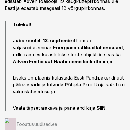
edastab Adven toasooja 19 kaugküttepiirkonnas üle
Eesti ja edastab maagaasi 18 võrgupiirkonnas.
Tulekul!
Juba reedel, 13. septembril
toimub
väljasõiduseminar
Energiasäästlikud lahendused
,
mille raames külastatakse teiste objektide seas ka
Adven Eestio uut Haabneeme biokatlamaja
.
Lisaks on plaanis külastada Eesti Pandipakendi uut
päikeseparki ja tutvuda Põhjala Pruulikoja säästliku
valguslahendusega.
Vaata täpset ajakava ja pane end kirja
SIIN
.
Tööstusuudised.ee