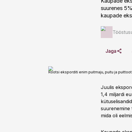
Kaupade eksp
suurenes 5%,
kaupade eksp
Tööstus
Jaga
Rootsi eksporditi enim puitmaju, puitu ja puittoo
Juulis ekspord
1,4 miljardi e
kütuselisandid
suurenemine t
mida oli eelmi