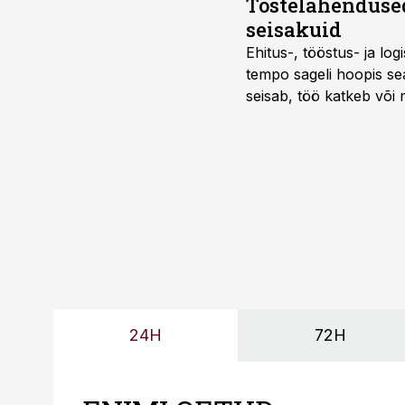
Tõstelahendused
seisakuid
Ehitus-, tööstus- ja log
tempo sageli hoopis sea
seisab, töö katkeb või m
probleemi, vaid otsest 
24H
72H