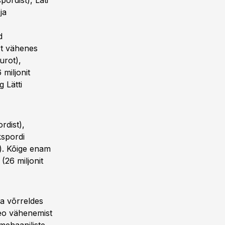
ordist), Läti
ja
d
ort vähenes
urot),
 miljonit
 Lätti
rdist),
kspordi
). Kõige enam
(26 miljonit
a võrreldes
eo vähenemist