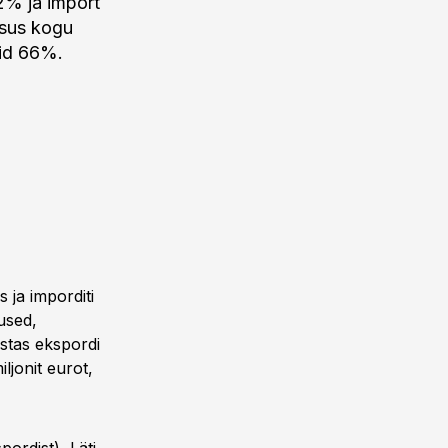
2% ja import
tsus kogu
aid 66%.
 ja imporditi
tused,
ustas ekspordi
jonit eurot,