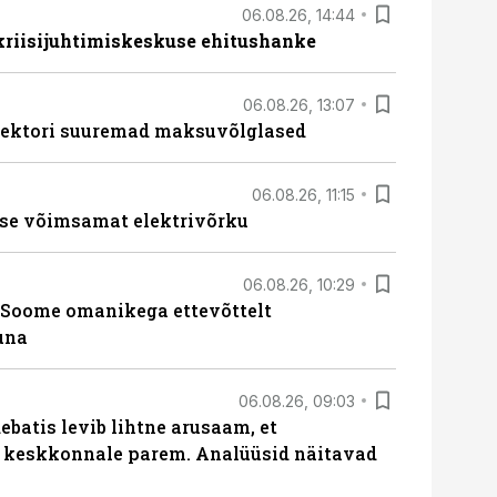
06.08.26, 14:44
 kriisijuhtimiskeskuse ehitushanke
06.08.26, 13:07
ssektori suuremad maksuvõlglased
06.08.26, 11:15
se võimsamat elektrivõrku
06.08.26, 10:29
Soome omanikega ettevõttelt
una
06.08.26, 09:03
batis levib lihtne arusaam, et
i keskkonnale parem. Analüüsid näitavad