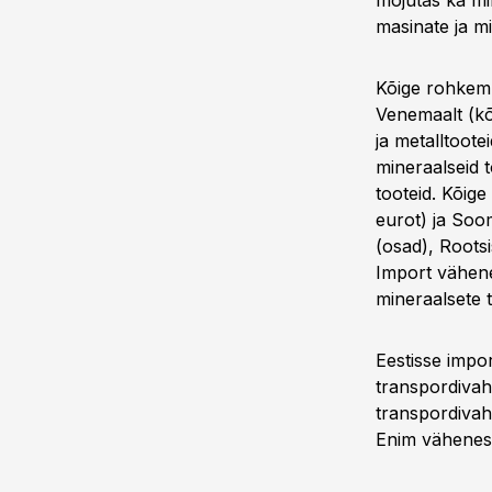
mõjutas ka mi
masinate ja m
Kõige rohkem 
Venemaalt (kõ
ja metalltoot
mineraalseid 
tooteid. Kõige
eurot) ja Soo
(osad), Roots
Import vähene
mineraalsete 
Eestisse impo
transpordivah
transpordivahe
Enim vähenes 