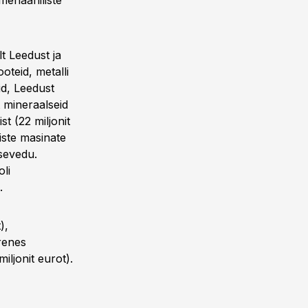
mehaaniliste
t Leedust ja
oteid, metalli
id, Leedust
 mineraalseid
t (22 miljonit
iste masinate
ssevedu.
li
.
),
renes
iljonit eurot).