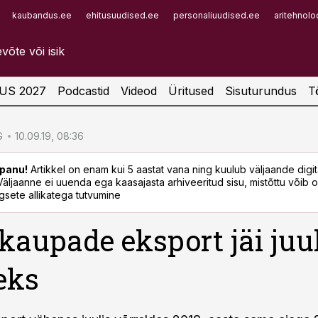
kaubandus.ee
ehitusuudised.ee
personaliuudised.ee
aritehnolo
Infopank
Radar
US 2027
Podcastid
Videod
Üritused
Sisuturundus
T
G
10.09.19, 08:36
panu!
Artikkel on enam kui 5 aastat vana ning kuulub väljaande digi
. Väljaanne ei uuenda ega kaasajasta arhiveeritud sisu, mistõttu võib ol
sete allikatega tutvumine
 kaupade eksport jäi juu
eks