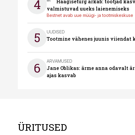
4
Haagiseturg ärkab: tootjad kas
valmistuvad uueks laienemiseks
Bestnet avab uue müügi- ja tootmiskeskuse
UUDISED
5
Tootmine vähenes juunis viiendat k
ARVAMUSED
6
Jane Oblikas: ärme anna odavalt ära
ajas kasvab
ÜRITUSED