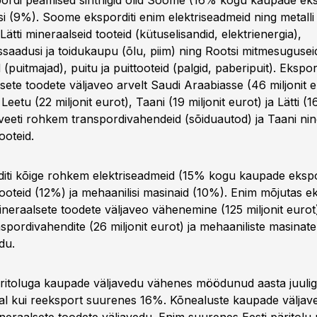
rdi peamised sihtriigid olid Soome (16% kogu kaupade eksp
i (9%). Soome eksporditi enim elektriseadmeid ning metalli 
 Lätti mineraalseid tooteid (kütuselisandid, elektrienergia),
saadusi ja toidukaupu (õlu, piim) ning Rootsi mitmesugusei
 (puitmajad), puitu ja puittooteid (palgid, paberipuit). Eksp
ete toodete väljaveo arvelt Saudi Araabiasse (46 miljonit e
etu (22 miljonit eurot), Taani (19 miljonit eurot) ja Lätti (16
veeti rohkem transpordivahendeid (sõiduautod) ja Taani ning
ooteid.
diti kõige rohkem elektriseadmeid (15% kogu kaupade ekspo
tooteid (12%) ja mehaanilisi masinaid (10%). Enim mõjutas e
neraalsete toodete väljaveo vähenemine (125 miljonit eurot
pordivahendite (26 miljonit eurot) ja mehaaniliste masinate 
du.
itoluga kaupade väljavedu vähenes möödunud aasta juulig
al kui reeksport suurenes 16%. Kõnealuste kaupade väljav