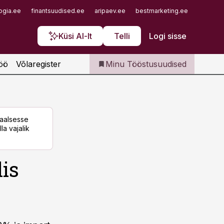
Iseteenindus
ogia.ee
finantsuudised.ee
aripaev.ee
bestmarketing.ee
finantsu
Telli Tööstusuudised
Küsi AI-lt
Telli
Logi sisse
öö
Võlaregister
Minu Tööstusuudised
taalsesse
la vajalik
lis