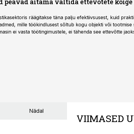
 peavad aitama vältida ettevõtete kõige
istikasektoris räägitakse täna palju efektiivsusest, kuid pra
dmed, mille töökindlusest sõltub kogu objekti või tootmise 
asin ei vasta töötingimustele, ei tähenda see ettevõtte jaoks 
rahalist kulu, venivaid tähtaegu ja suuremaid riske tööohutu
Nädal
VIIMASED U