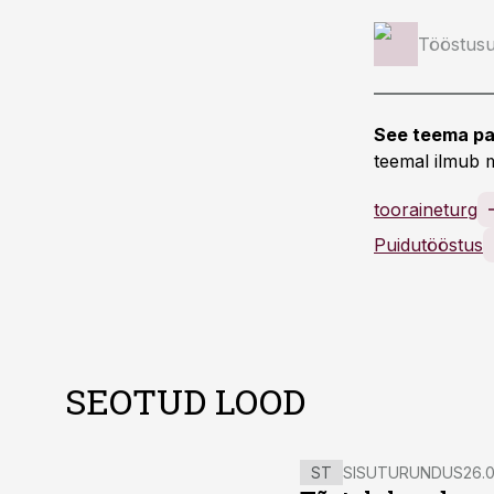
Tööstusu
See teema pa
teemal ilmub m
tooraineturg
Puidutööstus
SEOTUD LOOD
ST
SISUTURUNDUS
26.0