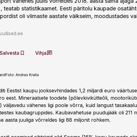
ort vähenes juulis võrreldes 2018. aasta sama ajaga 
 teatab statistikaamet. Eesti päritolu kaupade osatäh
ordist oli viimaste aastate väikseim, moodustades v
uudised.ee
Salvesta
Vihja
teid
Foto:
Andras Kralla
iti Eestist kaupu jooksevhindades 1,2 miljardi euro väärtuses
uro eest. Mineraalsete toodete (põlevkivikütteõli, mootorikü
) väljavedu vähenes ligi poole võrra, kuid langust tasakaal
eistes kaubagruppides. Kaubavahetuse puudujääk oli 211 mil
se aasta juuliga võrreldes ligi 88 miljonit rohkem.