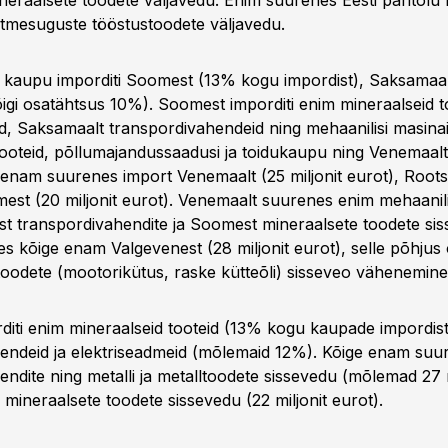
neraalsete toodete väljavedu. Enim suurenes Eesti päritolu 
itmesuguste tööstustoodete väljavedu.
kaupu imporditi Soomest (13% kogu impordist), Saksamaal
igi osatähtsus 10%). Soomest imporditi enim mineraalseid to
eid, Saksamaalt transpordivahendeid ning mehaanilisi masina
tooteid, põllumajandussaadusi ja toidukaupu ning Venemaalt
 enam suurenes import Venemaalt (25 miljonit eurot), Rootsis
mest (20 miljonit eurot). Venemaalt suurenes enim mehaanil
ist transpordivahendite ja Soomest mineraalsete toodete si
s kõige enam Valgevenest (28 miljonit eurot), selle põhjus o
toodete (mootorikütus, raske kütteõli) sisseveo vähenemine
rditi enim mineraalseid tooteid (13% kogu kaupade impordist
endeid ja elektriseadmeid (mõlemaid 12%). Kõige enam suu
ndite ning metalli ja metalltoodete sissevedu (mõlemad 27 m
mineraalsete toodete sissevedu (22 miljonit eurot).