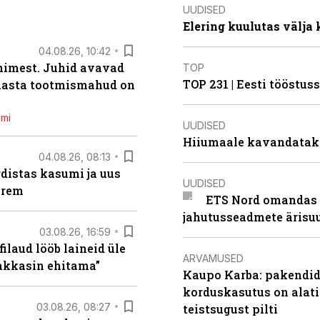
UUDISED
Elering kuulutas välja
04.08.26, 10:42
inimest. Juhid avavad
TOP
TOP 231 | Eesti tööstu
 aasta tootmismahud on
emi
UUDISED
Hiiumaale kavandatak
04.08.26, 08:13
distas kasumi ja uus
UUDISED
arem
ETS Nord omandas 
jahutusseadmete ärisu
03.08.26, 16:59
filaud lööb laineid üle
ARVAMUSED
hakkasin ehitama”
Kaupo Karba: pakendide
korduskasutus on alat
03.08.26, 08:27
teistsugust pilti