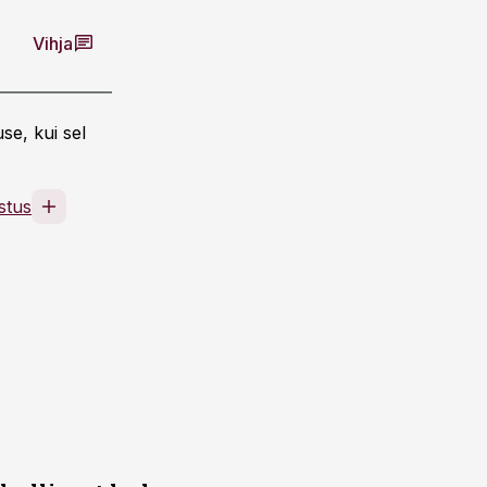
Vihja
se, kui sel
stus