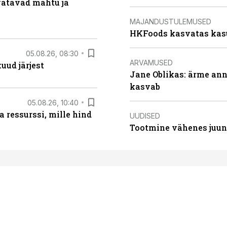
vatavad mahtu ja
MAJANDUSTULEMUSED
HKFoods kasvatas kas
05.08.26, 08:30
ARVAMUSED
uud järjest
Jane Oblikas: ärme anna
kasvab
05.08.26, 10:40
 ressurssi, mille hind
UUDISED
Tootmine vähenes juuni