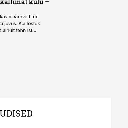
 kallimat kulu –
ktikas määravad töö
sujuvus. Kui tõstuk
ainult tehnilist
sele.
UDISED