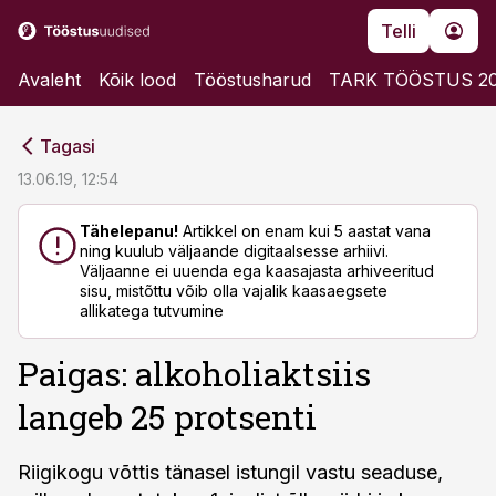
Telli
Avaleht
Kõik lood
Tööstusharud
TARK TÖÖSTUS 2
cebook
cebook
Tagasi
Twitter)
Twitter)
13.06.19, 12:54
kedIn
kedIn
Tähelepanu!
Artikkel on enam kui 5 aastat vana
ning kuulub väljaande digitaalsesse arhiivi.
ail
ail
Väljaanne ei uuenda ega kaasajasta arhiveeritud
sisu, mistõttu võib olla vajalik kaasaegsete
k
k
allikatega tutvumine
Paigas: alkoholiaktsiis
langeb 25 protsenti
Riigikogu võttis tänasel istungil vastu seaduse,