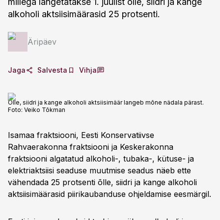
millega langetatakse 1. juulist õlle, siidri ja kange
alkoholi aktsiisimäärasid 25 protsenti.
Äripäev
Jaga
Salvesta
Vihja
Õlle, siidri ja kange alkoholi aktsiisimäär langeb mõne nädala pärast.
Foto:
Veiko Tõkman
Isamaa fraktsiooni, Eesti Konservatiivse
Rahvaerakonna fraktsiooni ja Keskerakonna
fraktsiooni algatatud alkoholi-, tubaka-, kütuse- ja
elektriaktsiisi seaduse muutmise seadus näeb ette
vähendada 25 protsenti õlle, siidri ja kange alkoholi
aktsiisimäärasid piirikaubanduse ohjeldamise eesmärgil.