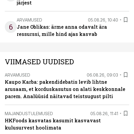
järjest
ARVAMUSED
05.08.26, 10:40
6
Jane Oblikas: ärme anna odavalt ära
ressurssi, mille hind ajas kasvab
VIIMASED UUDISED
ARVAMUSED
06.08.26, 09:03
Kaupo Karba: pakendidebatis levib lihtne
arusaam, et korduskasutus on alati keskkonnale
parem. Analüüsid näitavad teistsugust pilti
MAJANDUSTULEMUSED
05.08.26, 11:41
HKFoods kasvatas kasumit kasvavast
kulusurvest hoolimata