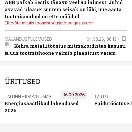
ABB palkab Eestis tänavu veel 90 inimest. Juhid
avavad plaane: suurem seisak on läbi, uue aasta
tootmismahud on ette müüdud
Ettevõte muutis tootmistöötajate palgasüsteemi
MAJANDUSTULEMUSED
04.08.26, 08:13
Kehra metallitööstus mitmekordistas kasumi
ja uus tootmishoone valmib plaanitust varem
ÜRITUSED
16.09.2026
TALLINN - IDA-VIRUMAA
TARTU
Energiasäästlikud lahendused
Puidutööstuse 
2026