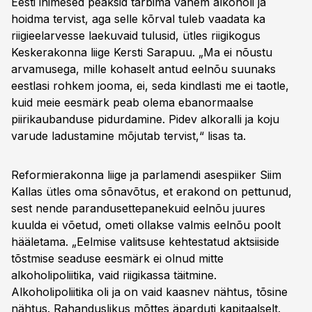
Eesti inimesed peaksid tarbima vähem alkoholi ja
hoidma tervist, aga selle kõrval tuleb vaadata ka
riigieelarvesse laekuvaid tulusid, ütles riigikogus
Keskerakonna liige Kersti Sarapuu. „Ma ei nõustu
arvamusega, mille kohaselt antud eelnõu suunaks
eestlasi rohkem jooma, ei, seda kindlasti me ei taotle,
kuid meie eesmärk peab olema ebanormaalse
piirikaubanduse pidurdamine. Pidev alkoralli ja koju
varude ladustamine mõjutab tervist,“ lisas ta.
Reformierakonna liige ja parlamendi asespiiker Siim
Kallas ütles oma sõnavõtus, et erakond on pettunud,
sest nende parandusettepanekuid eelnõu juures
kuulda ei võetud, ometi ollakse valmis eelnõu poolt
hääletama. „Eelmise valitsuse kehtestatud aktsiiside
tõstmise seaduse eesmärk ei olnud mitte
alkoholipoliitika, vaid riigikassa täitmine.
Alkoholipoliitika oli ja on vaid kaasnev nähtus, tõsine
nähtus. Rahanduslikus mõttes äparduti kapitaalselt.