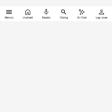
Menüü
Uudised
Raadio
Otsing
AI Chat
Logi sisse
Vana-Lõuna 39/1, 19094 Tallinn
(+372) 667 0111
toostusuudised@toostusuudised.ee
Telli
Reklaam
Firmast
Sisu kasutamisõigused
Ajakirjaniku
eetikakoodeks
Üldtingimused
Privaatsustingimused
Küpsiste poliitika
KKK