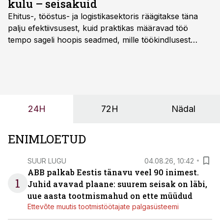
kulu – seisakuid
Ehitus-, tööstus- ja logistikasektoris räägitakse täna
palju efektiivsusest, kuid praktikas määravad töö
tempo sageli hoopis seadmed, mille töökindlusest
sõltub kogu objekti või tootmise sujuvus. Kui tõstuk
seisab, töö katkeb või masin ei vasta töötingimustele,
ei tähenda see ettevõtte jaoks ainult tehnilist
probleemi, vaid otsest rahalist kulu, venivaid tähtaegu
ja suuremaid riske tööohutusele.
24H
72H
Nädal
ENIMLOETUD
SUUR LUGU
04.08.26, 10:42
ABB palkab Eestis tänavu veel 90 inimest.
1
Juhid avavad plaane: suurem seisak on läbi,
uue aasta tootmismahud on ette müüdud
Ettevõte muutis tootmistöötajate palgasüsteemi