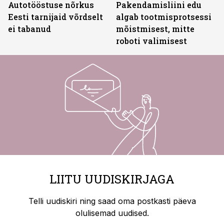
Autotööstuse nõrkus
Pakendamisliini edu
Eesti tarnijaid võrdselt
algab tootmisprotsessi
ei tabanud
mõistmisest, mitte
roboti valimisest
LIITU UUDISKIRJAGA
Telli uudiskiri ning saad oma postkasti päeva
olulisemad uudised.