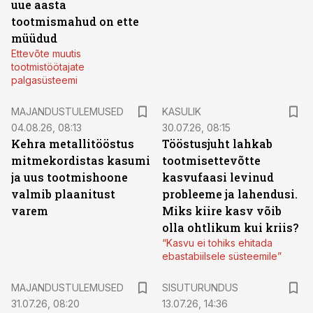
uue aasta
tootmismahud on ette
müüdud
Ettevõte muutis
tootmistöötajate
palgasüsteemi
MAJANDUSTULEMUSED
KASULIK
04.08.26, 08:13
30.07.26, 08:15
Kehra metallitööstus
Tööstusjuht lahkab
mitmekordistas kasumi
tootmisettevõtte
ja uus tootmishoone
kasvufaasi levinud
valmib plaanitust
probleeme ja lahendusi.
varem
Miks kiire kasv võib
olla ohtlikum kui kriis?
“Kasvu ei tohiks ehitada
ebastabiilsele süsteemile”
ST
MAJANDUSTULEMUSED
SISUTURUNDUS
31.07.26, 08:20
13.07.26, 14:36