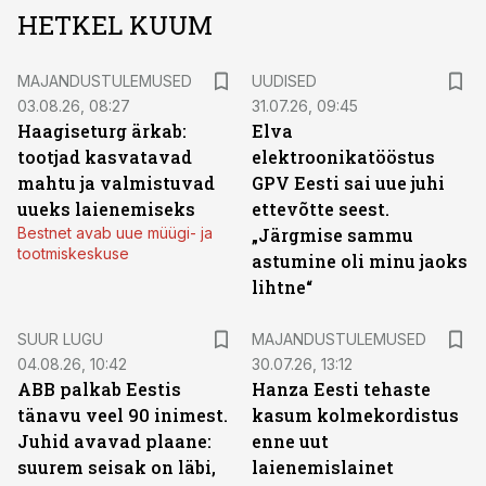
HETKEL KUUM
MAJANDUSTULEMUSED
UUDISED
03.08.26, 08:27
31.07.26, 09:45
Haagiseturg ärkab:
Elva
tootjad kasvatavad
elektroonikatööstus
mahtu ja valmistuvad
GPV Eesti sai uue juhi
uueks laienemiseks
ettevõtte seest.
Bestnet avab uue müügi- ja
„Järgmise sammu
tootmiskeskuse
astumine oli minu jaoks
lihtne“
SUUR LUGU
MAJANDUSTULEMUSED
04.08.26, 10:42
30.07.26, 13:12
ABB palkab Eestis
Hanza Eesti tehaste
tänavu veel 90 inimest.
kasum kolmekordistus
Juhid avavad plaane:
enne uut
suurem seisak on läbi,
laienemislainet