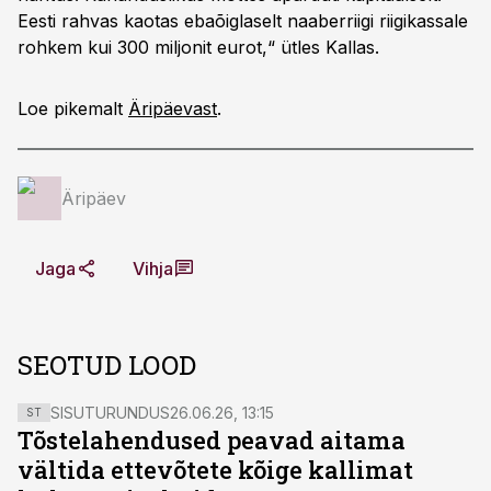
Eesti rahvas kaotas ebaõiglaselt naaberriigi riigikassale
rohkem kui 300 miljonit eurot,“ ütles Kallas.
Loe pikemalt
Äripäevast
.
Äripäev
Jaga
Vihja
SEOTUD LOOD
SISUTURUNDUS
26.06.26, 13:15
ST
Tõstelahendused peavad aitama
vältida ettevõtete kõige kallimat