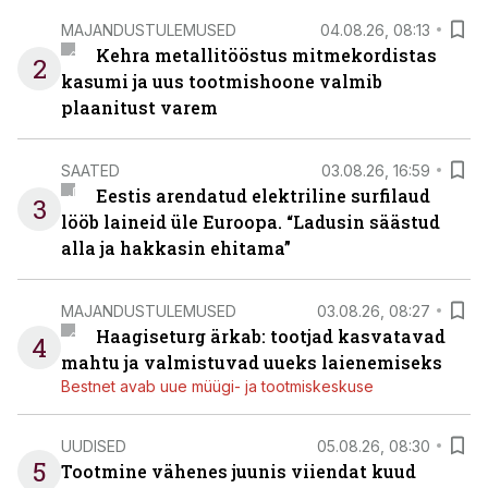
MAJANDUSTULEMUSED
04.08.26, 08:13
Kehra metallitööstus mitmekordistas
2
kasumi ja uus tootmishoone valmib
plaanitust varem
SAATED
03.08.26, 16:59
Eestis arendatud elektriline surfilaud
3
lööb laineid üle Euroopa. “Ladusin säästud
alla ja hakkasin ehitama”
MAJANDUSTULEMUSED
03.08.26, 08:27
Haagiseturg ärkab: tootjad kasvatavad
4
mahtu ja valmistuvad uueks laienemiseks
Bestnet avab uue müügi- ja tootmiskeskuse
UUDISED
05.08.26, 08:30
5
Tootmine vähenes juunis viiendat kuud