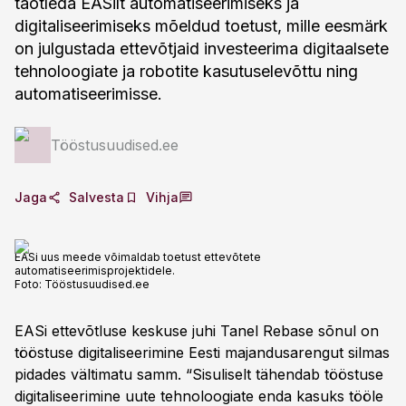
taotleda EASilt automatiseerimiseks ja
digitaliseerimiseks mõeldud toetust, mille eesmärk
on julgustada ettevõtjaid investeerima digitaalsete
tehnoloogiate ja robotite kasutuselevõttu ning
automatiseerimisse.
Tööstusuudised.ee
Jaga
Salvesta
Vihja
EASi uus meede võimaldab toetust ettevõtete
automatiseerimisprojektidele.
Foto:
Tööstusuudised.ee
EASi ettevõtluse keskuse juhi Tanel Rebase sõnul on
tööstuse digitaliseerimine Eesti majandusarengut silmas
pidades vältimatu samm. “Sisuliselt tähendab tööstuse
digitaliseerimine uute tehnoloogiate enda kasuks tööle