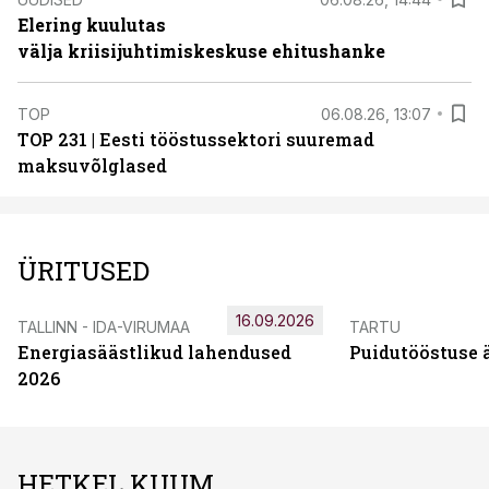
Elering kuulutas
välja kriisijuhtimiskeskuse ehitushanke
TOP
06.08.26, 13:07
TOP 231 | Eesti tööstussektori suuremad
maksuvõlglased
ÜRITUSED
16.09.2026
TALLINN - IDA-VIRUMAA
TARTU
Energiasäästlikud lahendused
Puidutööstuse 
2026
HETKEL KUUM