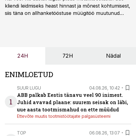
kliendi leidmiseks heast hinnast ja mõnest kohtumisest,
siis täna on allhanketööstuse müügitöö muutunud
märksa pikemaks ja süsteemsemaks. Konkurents on
kasvanud, kliendid kaaluvad otsuseid põhjalikumalt
ning partnerit ei valita enam ainult tootmisvõimekuse
või hinnakirja järgi.
24H
72H
Nädal
ENIMLOETUD
SUUR LUGU
04.08.26, 10:42
ABB palkab Eestis tänavu veel 90 inimest.
1
Juhid avavad plaane: suurem seisak on läbi,
uue aasta tootmismahud on ette müüdud
Ettevõte muutis tootmistöötajate palgasüsteemi
TOP
06.08.26, 13:07