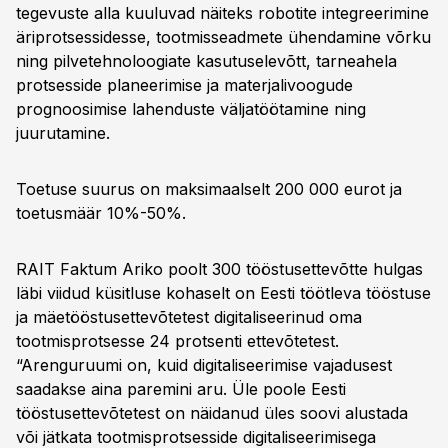
tegevuste alla kuuluvad näiteks robotite integreerimine
äriprotsessidesse, tootmisseadmete ühendamine võrku
ning pilvetehnoloogiate kasutuselevõtt, tarneahela
protsesside planeerimise ja materjalivoogude
prognoosimise lahenduste väljatöötamine ning
juurutamine.
Toetuse suurus on maksimaalselt 200 000 eurot ja
toetusmäär 10%-50%.
RAIT Faktum Ariko poolt 300 tööstusettevõtte hulgas
läbi viidud küsitluse kohaselt on Eesti töötleva tööstuse
ja mäetööstusettevõtetest digitaliseerinud oma
tootmisprotsesse 24 protsenti ettevõtetest.
“Arenguruumi on, kuid digitaliseerimise vajadusest
saadakse aina paremini aru. Üle poole Eesti
tööstusettevõtetest on näidanud üles soovi alustada
või jätkata tootmisprotsesside digitaliseerimisega