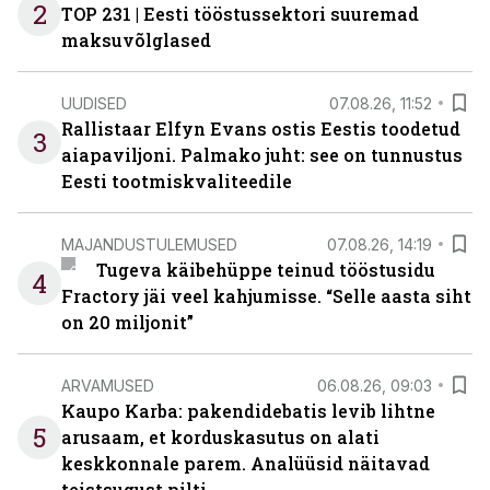
2
TOP 231 | Eesti tööstussektori suuremad
maksuvõlglased
UUDISED
07.08.26, 11:52
Rallistaar Elfyn Evans ostis Eestis toodetud
3
aiapaviljoni. Palmako juht: see on tunnustus
Eesti tootmiskvaliteedile
MAJANDUSTULEMUSED
07.08.26, 14:19
Tugeva käibehüppe teinud tööstusidu
4
Fractory jäi veel kahjumisse. “Selle aasta siht
on 20 miljonit”
ARVAMUSED
06.08.26, 09:03
Kaupo Karba: pakendidebatis levib lihtne
5
arusaam, et korduskasutus on alati
keskkonnale parem. Analüüsid näitavad
teistsugust pilti