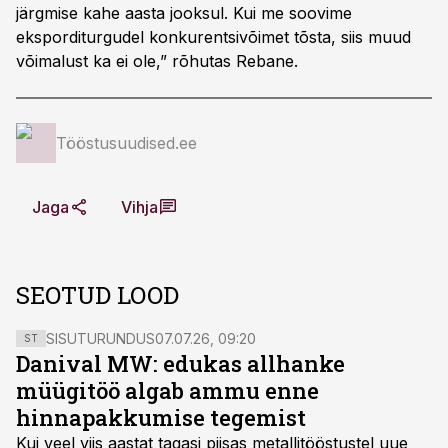
järgmise kahe aasta jooksul. Kui me soovime
eksporditurgudel konkurentsivõimet tõsta, siis muud
võimalust ka ei ole,” rõhutas Rebane.
Tööstusuudised.ee
Jaga
Vihja
SEOTUD LOOD
SISUTURUNDUS
07.07.26, 09:20
ST
Danival MW: edukas allhanke
müügitöö algab ammu enne
hinnapakkumise tegemist
Kui veel viis aastat tagasi piisas metallitööstustel uue