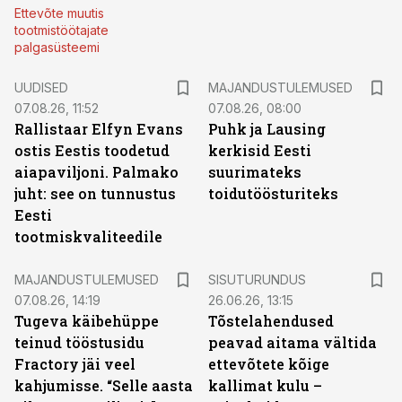
Ettevõte muutis
tootmistöötajate
palgasüsteemi
UUDISED
MAJANDUSTULEMUSED
07.08.26, 11:52
07.08.26, 08:00
Rallistaar Elfyn Evans
Puhk ja Lausing
ostis Eestis toodetud
kerkisid Eesti
aiapaviljoni. Palmako
suurimateks
juht: see on tunnustus
toidutöösturiteks
Eesti
tootmiskvaliteedile
ST
MAJANDUSTULEMUSED
SISUTURUNDUS
07.08.26, 14:19
26.06.26, 13:15
Tugeva käibehüppe
Tõstelahendused
teinud tööstusidu
peavad aitama vältida
Fractory jäi veel
ettevõtete kõige
kahjumisse. “Selle aasta
kallimat kulu –