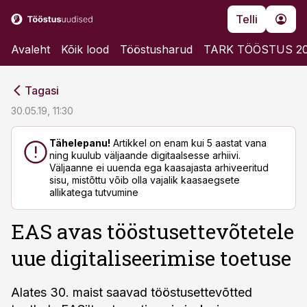
Telli
Avaleht
Kõik lood
Tööstusharud
TARK TÖÖSTUS 2
cebook
cebook
Tagasi
Twitter)
Twitter)
30.05.19, 11:30
kedIn
kedIn
Tähelepanu!
Artikkel on enam kui 5 aastat vana
ning kuulub väljaande digitaalsesse arhiivi.
ail
ail
Väljaanne ei uuenda ega kaasajasta arhiveeritud
sisu, mistõttu võib olla vajalik kaasaegsete
k
k
allikatega tutvumine
EAS avas tööstusettevõtetele
uue digitaliseerimise toetuse
Alates 30. maist saavad tööstusettevõtted