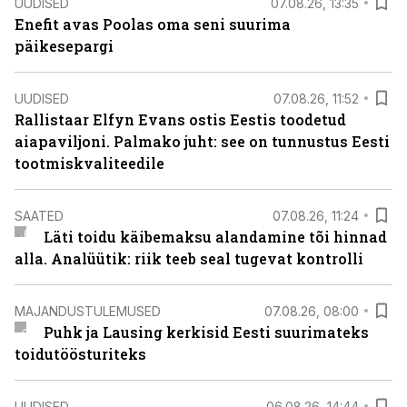
UUDISED
07.08.26, 13:35
Enefit avas Poolas oma seni suurima
päikesepargi
UUDISED
07.08.26, 11:52
Rallistaar Elfyn Evans ostis Eestis toodetud
aiapaviljoni. Palmako juht: see on tunnustus Eesti
tootmiskvaliteedile
SAATED
07.08.26, 11:24
Läti toidu käibemaksu alandamine tõi hinnad
alla. Analüütik: riik teeb seal tugevat kontrolli
MAJANDUSTULEMUSED
07.08.26, 08:00
Puhk ja Lausing kerkisid Eesti suurimateks
toidutöösturiteks
UUDISED
06.08.26, 14:44