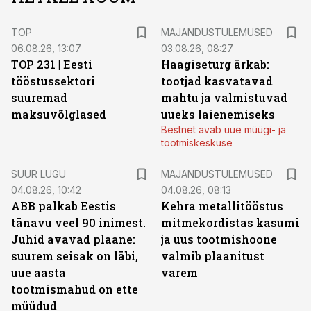
TOP
MAJANDUSTULEMUSED
06.08.26, 13:07
03.08.26, 08:27
TOP 231 | Eesti
Haagiseturg ärkab:
tööstussektori
tootjad kasvatavad
suuremad
mahtu ja valmistuvad
maksuvõlglased
uueks laienemiseks
Bestnet avab uue müügi- ja
tootmiskeskuse
SUUR LUGU
MAJANDUSTULEMUSED
04.08.26, 10:42
04.08.26, 08:13
ABB palkab Eestis
Kehra metallitööstus
tänavu veel 90 inimest.
mitmekordistas kasumi
Juhid avavad plaane:
ja uus tootmishoone
suurem seisak on läbi,
valmib plaanitust
uue aasta
varem
tootmismahud on ette
müüdud