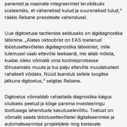
panemist ja masinate integreerimist terviklikuks
süsteemiks, et väheneksid kulud ja suureneksid tulud,“
rääkis Rebane pressiteate vahendusel.
Uue digitoetuse taotlemise eelduseks on digidiagnostika
läbimine. „Alates oktoobrist on EAS toetanud
tööstusettevõtetes digidiagnostika läbiviimist, mille
tulemusel saab ettevõte teekaardi, mis aitab mõista,
kuidas oleks võimalik oma tootmisprotsesse
tõhusamaks muuta ja kui palju ettevõte muudatustest
rahaliselt võidaks. Nüüd lisandub sellele loogilise
jätkuna digitoetus,“ selgitas Rebane.
Digitoetus võimaldab rahastada diagnostika käigus
oluliseks peetud ja kõige parema investeeringu
tootlusega lahenduste kasutuselevõttu. Toetust on
võimalik saada tööstusettevõtetel digitaliseerimise ja
automatiseerimise projektidele ning toetavate