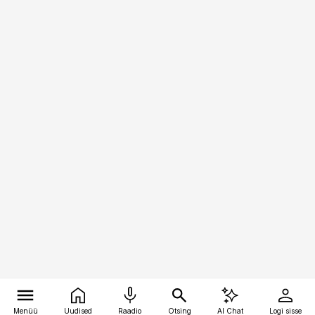
Menüü
Uudised
Raadio
Otsing
AI Chat
Logi sisse