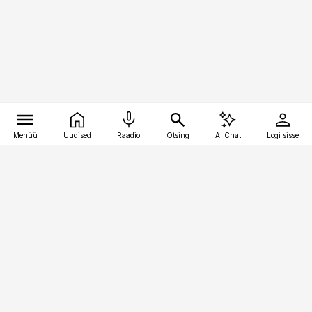
Menüü
Uudised
Raadio
Otsing
AI Chat
Logi sisse
Vana-Lõuna 39/1, 19094 Tallinn
(+372) 667 0111
toostusuudised@toostusuudised.ee
Telli
Reklaam
Firmast