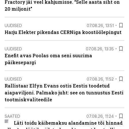
Fractory jäi veel kahjumisse. “Selle aasta siht on
20 miljonit”
UUDISED
07.08.26, 13:51
Harju Elekter pikendas CERNiga koostöölepingut
UUDISED
07.08.26, 13:35
Enefit avas Poolas oma seni suurima
päikesepargi
UUDISED
07.08.26, 11:52
Rallistaar Elfyn Evans ostis Eestis toodetud
aiapaviljoni. Palmako juht: see on tunnustus Eesti
tootmiskvaliteedile
SAATED
07.08.26, 11:24
Läti toidu käibemaksu alandamine tõi hinnad