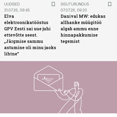
ST
UUDISED
SISUTURUNDUS
31.07.26, 09:45
07.07.26, 09:20
Elva
Danival MW: edukas
elektroonikatööstus
allhanke müügitöö
GPV Eesti sai uue juhi
algab ammu enne
ettevõtte seest.
hinnapakkumise
„Järgmise sammu
tegemist
astumine oli minu jaoks
lihtne“