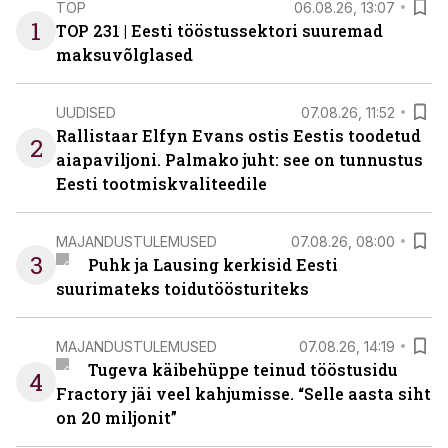
TOP
06.08.26, 13:07
1
TOP 231 | Eesti tööstussektori suuremad
maksuvõlglased
UUDISED
07.08.26, 11:52
Rallistaar Elfyn Evans ostis Eestis toodetud
2
aiapaviljoni. Palmako juht: see on tunnustus
Eesti tootmiskvaliteedile
MAJANDUSTULEMUSED
07.08.26, 08:00
3
Puhk ja Lausing kerkisid Eesti
suurimateks toidutöösturiteks
MAJANDUSTULEMUSED
07.08.26, 14:19
Tugeva käibehüppe teinud tööstusidu
4
Fractory jäi veel kahjumisse. “Selle aasta siht
on 20 miljonit”