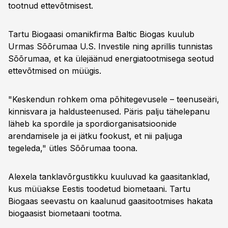
tootnud ettevõtmisest.
Tartu Biogaasi omanikfirma Baltic Biogas kuulub
Urmas Sõõrumaa U.S. Investile ning aprillis tunnistas
Sõõrumaa, et ka ülejäänud energiatootmisega seotud
ettevõtmised on müügis.
"Keskendun rohkem oma põhitegevusele – teenuseäri,
kinnisvara ja haldusteenused. Päris palju tähelepanu
läheb ka spordile ja spordiorganisatsioonide
arendamisele ja ei jätku fookust, et nii paljuga
tegeleda," ütles Sõõrumaa toona.
Alexela tanklavõrgustikku kuuluvad ka gaasitanklad,
kus müüakse Eestis toodetud biometaani. Tartu
Biogaas seevastu on kaalunud gaasitootmises hakata
biogaasist biometaani tootma.