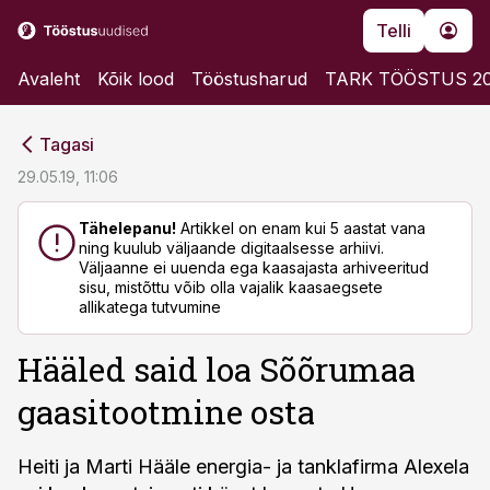
Telli
Avaleht
Kõik lood
Tööstusharud
TARK TÖÖSTUS 2
cebook
cebook
Tagasi
Twitter)
Twitter)
29.05.19, 11:06
kedIn
kedIn
Tähelepanu!
Artikkel on enam kui 5 aastat vana
ning kuulub väljaande digitaalsesse arhiivi.
ail
ail
Väljaanne ei uuenda ega kaasajasta arhiveeritud
sisu, mistõttu võib olla vajalik kaasaegsete
k
k
allikatega tutvumine
Hääled said loa Sõõrumaa
gaasitootmine osta
Heiti ja Marti Hääle energia- ja tanklafirma Alexela