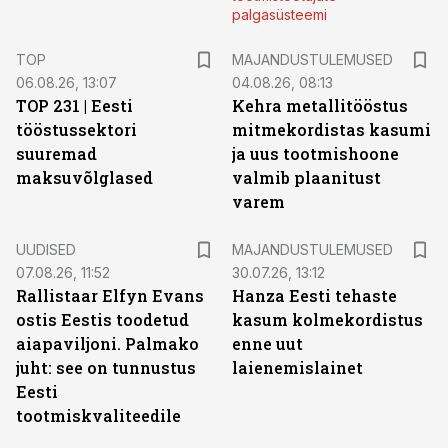
palgasüsteemi
TOP
MAJANDUSTULEMUSED
06.08.26, 13:07
04.08.26, 08:13
TOP 231 | Eesti
Kehra metallitööstus
tööstussektori
mitmekordistas kasumi
suuremad
ja uus tootmishoone
maksuvõlglased
valmib plaanitust
varem
UUDISED
MAJANDUSTULEMUSED
07.08.26, 11:52
30.07.26, 13:12
Rallistaar Elfyn Evans
Hanza Eesti tehaste
ostis Eestis toodetud
kasum kolmekordistus
aiapaviljoni. Palmako
enne uut
juht: see on tunnustus
laienemislainet
Eesti
tootmiskvaliteedile