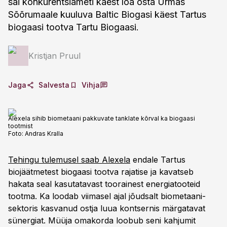
sai konkurentsiameti käest loa osta Urmas
Sõõrumaale kuuluva Baltic Biogasi käest Tartus
biogaasi tootva Tartu Biogaasi.
Kristjan Pruul
Jaga
Salvesta
Vihja
Alexela sihib biometaani pakkuvate tanklate kõrval ka biogaasi
tootmist
Foto:
Andras Kralla
Tehingu tulemusel saab Alexela
endale Tartus
biojäätmetest biogaasi tootva rajatise ja kavatseb
hakata seal kasutatavast toorainest energiatooteid
tootma. Ka loodab viimasel ajal jõudsalt biometaani-
sektoris kasvanud ostja luua kontsernis märgatavat
sünergiat. Müüja omakorda loobub seni kahjumit