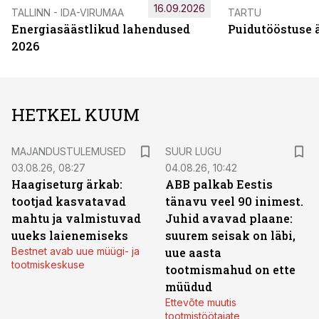
16.09.2026
TALLINN - IDA-VIRUMAA
TARTU
Energiasäästlikud lahendused
Puidutööstuse 
2026
HETKEL KUUM
MAJANDUSTULEMUSED
SUUR LUGU
03.08.26, 08:27
04.08.26, 10:42
Haagiseturg ärkab:
ABB palkab Eestis
tootjad kasvatavad
tänavu veel 90 inimest.
mahtu ja valmistuvad
Juhid avavad plaane:
uueks laienemiseks
suurem seisak on läbi,
Bestnet avab uue müügi- ja
uue aasta
tootmiskeskuse
tootmismahud on ette
müüdud
Ettevõte muutis
tootmistöötajate