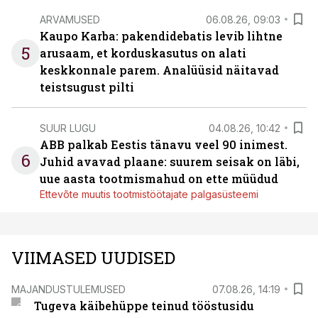
ARVAMUSED
06.08.26, 09:03
Kaupo Karba: pakendidebatis levib lihtne
5
arusaam, et korduskasutus on alati
keskkonnale parem. Analüüsid näitavad
teistsugust pilti
SUUR LUGU
04.08.26, 10:42
ABB palkab Eestis tänavu veel 90 inimest.
6
Juhid avavad plaane: suurem seisak on läbi,
uue aasta tootmismahud on ette müüdud
Ettevõte muutis tootmistöötajate palgasüsteemi
VIIMASED UUDISED
MAJANDUSTULEMUSED
07.08.26, 14:19
Tugeva käibehüppe teinud tööstusidu