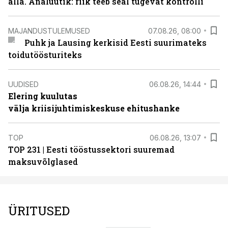
alla. Analüütik: riik teeb seal tugevat kontrolli
MAJANDUSTULEMUSED
07.08.26, 08:00
Puhk ja Lausing kerkisid Eesti suurimateks
toidutöösturiteks
UUDISED
06.08.26, 14:44
Elering kuulutas
välja kriisijuhtimiskeskuse ehitushanke
TOP
06.08.26, 13:07
TOP 231 | Eesti tööstussektori suuremad
maksuvõlglased
ÜRITUSED