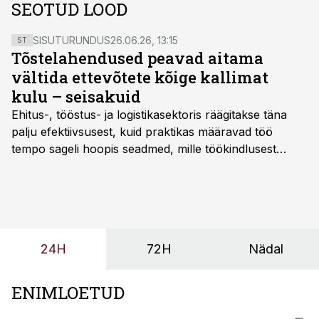
SEOTUD LOOD
SISUTURUNDUS
26.06.26, 13:15
ST
Tõstelahendused peavad aitama
vältida ettevõtete kõige kallimat
kulu – seisakuid
Ehitus-, tööstus- ja logistikasektoris räägitakse täna
palju efektiivsusest, kuid praktikas määravad töö
tempo sageli hoopis seadmed, mille töökindlusest
sõltub kogu objekti või tootmise sujuvus. Kui tõstuk
seisab, töö katkeb või masin ei vasta töötingimustele,
ei tähenda see ettevõtte jaoks ainult tehnilist
probleemi, vaid otsest rahalist kulu, venivaid tähtaegu
ja suuremaid riske tööohutusele.
24H
72H
Nädal
ENIMLOETUD