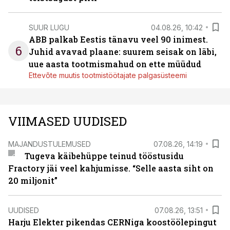
SUUR LUGU
04.08.26, 10:42
ABB palkab Eestis tänavu veel 90 inimest.
6
Juhid avavad plaane: suurem seisak on läbi,
uue aasta tootmismahud on ette müüdud
Ettevõte muutis tootmistöötajate palgasüsteemi
VIIMASED UUDISED
MAJANDUSTULEMUSED
07.08.26, 14:19
Tugeva käibehüppe teinud tööstusidu
Fractory jäi veel kahjumisse. “Selle aasta siht on
20 miljonit”
UUDISED
07.08.26, 13:51
Harju Elekter pikendas CERNiga koostöölepingut