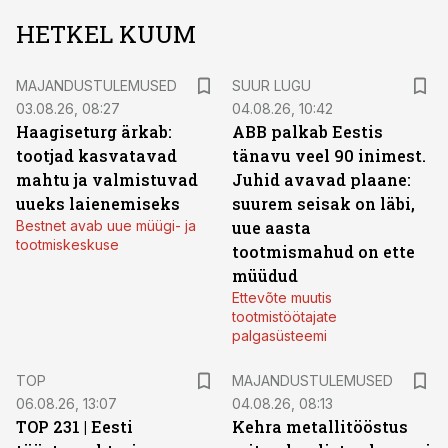
HETKEL KUUM
MAJANDUSTULEMUSED
SUUR LUGU
03.08.26, 08:27
04.08.26, 10:42
Haagiseturg ärkab:
ABB palkab Eestis
tootjad kasvatavad
tänavu veel 90 inimest.
mahtu ja valmistuvad
Juhid avavad plaane:
uueks laienemiseks
suurem seisak on läbi,
Bestnet avab uue müügi- ja
uue aasta
tootmiskeskuse
tootmismahud on ette
müüdud
Ettevõte muutis
tootmistöötajate
palgasüsteemi
TOP
MAJANDUSTULEMUSED
06.08.26, 13:07
04.08.26, 08:13
TOP 231 | Eesti
Kehra metallitööstus