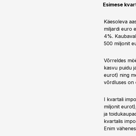
Esimese kvart
Käesoleva aast
miljardi euro 
4%. Kaubavahet
500 miljonit e
Võrreldes möö
kasvu puidu ja
eurot) ning me
võrdluses on 
I kvartali imp
miljonit eurot
ja toidukaupad
kvartalis impo
Enim vähenes 