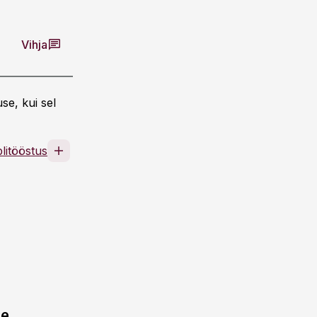
Vihja
se, kui sel
litööstus
ne