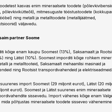
 toodetest kasvas enim mineraalsete toodete (põlevkivibensii
n, põlevkivikütteõli), mitmesuguste tööstustoodete (kokkup
ööbel) ning metalli ja metalltoodete (metallijäätmed,
tsioonid) väljavedu.
tsaim partner Soome
diti kõige enam kaupu Soomest (13%), Saksamaalt ja Roots
) ning Lätist (10%). Soomest imporditi kõige rohkem miner
talli ja metalltooteid, Saksamaalt mehaanilisi masinaid ja
ndeid ning Rootsist transpordivahendeid ja elektriseadmeid
uurenes import Soomest (29 miljonit eurot), Lätist (20 miljo
iljonit eurot). Soomest ja Lätist suurenes enim mineraalsete
spordivahendite sissevedu. Import vähenes kõige enam Valg
), mida põhjustas mineraalsete toodete sisseveo vähenemine