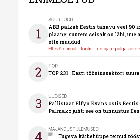
SUUR LUGU
ABB palkab Eestis tänavu veel 90 
1
plaane: suurem seisak on läbi, uue
ette müüdud
Ettevõte muutis tootmistöötajate palgasüste
TOP
2
TOP 231 | Eesti tööstussektori su
UUDISED
3
Rallistaar Elfyn Evans ostis Eestis
Palmako juht: see on tunnustus Ees
MAJANDUSTULEMUSED
4
Tugeva käibehüppe teinud tööst