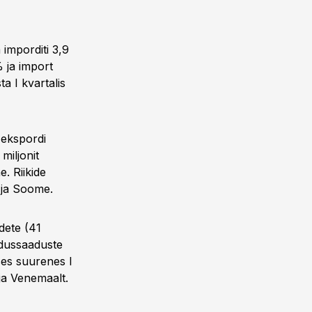
 imporditi 3,9
% ja import
a I kvartalis
 ekspordi
miljonit
. Riikide
 ja Soome.
dete (41
andussaaduste
ses suurenes I
 ja Venemaalt.