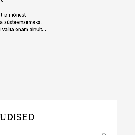
st ja mõnest
 ja süsteemsemaks.
 valita enam ainult
UDISED