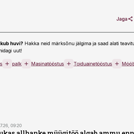
Jaga
kub huvi?
Hakka neid märksõnu jälgima ja saad alati teavitu
idagi uut!
s
palk
Masinatööstus
Toiduainetööstus
Mööb
7.26, 09:20
ukas allhanke müügitöö algab ammu en