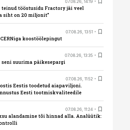
07.08.26, 14:19
teinud tööstusidu Fractory jäi veel
a siht on 20 miljonit”
07.08.26, 13:51
s CERNiga koostöölepingut
07.08.26, 13:35
 seni suurima päikesepargi
07.08.26, 11:52
ostis Eestis toodetud aiapaviljoni.
unnustus Eesti tootmiskvaliteedile
07.08.26, 11:24
ksu alandamine tõi hinnad alla. Analüütik:
ontrolli