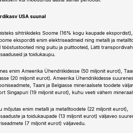
ordikasv USA suunal
isteks sihtriikideks Soome (16% kogu kaupade ekspordist),
Soome eksporditi enim elektriseadmeid ning metalli ja metallt
tööstustooteid ning puitu ja puittooteid, Lätti transpordiva
saaduseid ja toidukaupu.
es enim Ameerika Ühendriikidesse (50 miljonit eurot), Taani
iasse (20 miljonit eurot). Ameerika Ühendriikidesse suurene
oniseadmete, Taani ja Belgiasse mineraalsete toodete välj
t Singapuri (19 miljonit eurot), kuhu veeti vähem mineraals
 mõjutas enim metalli ja metalltoodete (22 miljonit eurot),
aaduste ja toidukaupade (13 miljonit eurot) väljaveo suur
iseadmete (7 miljonit eurot) väljavedu.