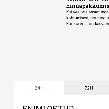
hinnapakkumis
Kui veel viis aastat tag
kohtumisest, siis tän
Konkurents on kasvanud,
tootmisvõimekuse või hi
24H
72H
ENIMLOETUD