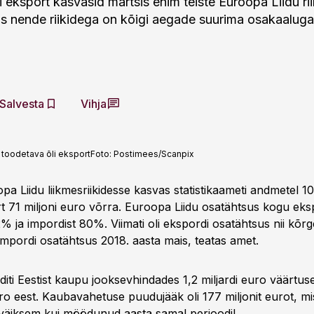
i eksport kasvasid märtsis enim teiste Euroopa Liidu ri
 nende riikidega on kõigi aegade suurima osakaaluga
Salvesta
Vihja
 toodetava õli eksport
Foto:
Postimees/Scanpix
a Liidu liikmesriikidesse kasvas statistikaameti andmetel 10
rt 71 miljoni euro võrra. Euroopa Liidu osatähtsus kogu eks
 ja impordist 80%. Viimati oli ekspordi osatähtsus nii kõrg
impordi osatähtsus 2018. aasta mais, teatas amet.
ti Eestist kaupu jooksevhindades 1,2 miljardi euro väärtuses
uro eest. Kaubavahetuse puudujääk oli 177 miljonit eurot, mis
t väiksem kui möödunud aasta samal perioodil.