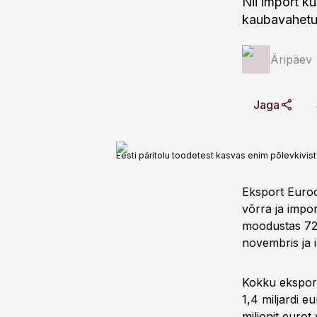
Nii import ku
kaubavahetus
Äripäev
Jaga
Eesti päritolu toodetest kasvas enim põlevkivist
Eksport Euroop
võrra ja impo
moodustas 72%
novembris ja 
Kokku ekspordi
1,4 miljardi e
miljonit euro