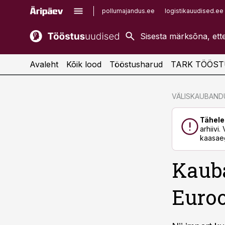
pollumajandus.ee
logistikauudised.ee
kaubandus.ee
imelineajalugu.ee
kinnisvarauudised.ee
imelineteadus.ee
Avaleht
Kõik lood
Tööstusharud
TARK TÖÖST
cebook
cebook
VÄLISKAUBAND
Twitter)
Twitter)
Tähele
kedIn
kedIn
arhiivi
kaasaeg
ail
ail
Kauba
k
k
Euroo