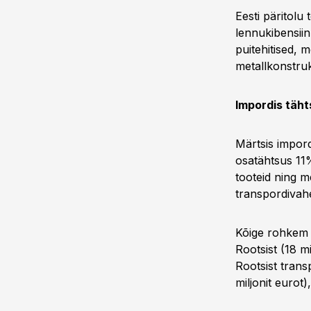
Eesti päritolu
lennukibensii
puitehitised, m
metallkonstruk
Impordis täh
Märtsis impor
osatähtsus 11%
tooteid ning me
transpordivahe
Kõige rohkem s
Rootsist (18 m
Rootsist tran
miljonit eurot