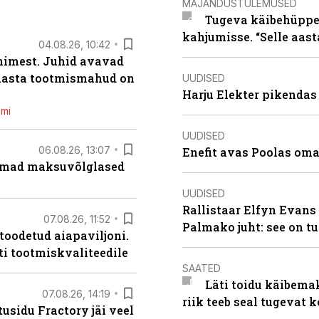
MAJANDUSTULEMUSED
Tugeva käibehüppe 
kahjumisse. “Selle aast
04.08.26, 10:42
inimest. Juhid avavad
 aasta tootmismahud on
UUDISED
Harju Elekter pikenda
emi
UUDISED
06.08.26, 13:07
Enefit avas Poolas oma
uremad maksuvõlglased
UUDISED
Rallistaar Elfyn Evans 
07.08.26, 11:52
Palmako juht: see on t
 toodetud aiapaviljoni.
ti tootmiskvaliteedile
SAATED
Läti toidu käibema
07.08.26, 14:19
riik teeb seal tugevat k
usidu Fractory jäi veel