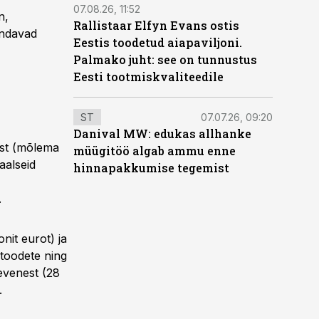
07.08.26, 11:52
n,
Rallistaar Elfyn Evans ostis
andavad
Eestis toodetud aiapaviljoni.
Palmako juht: see on tunnustus
Eesti tootmiskvaliteedile
ST
07.07.26, 09:20
Danival MW: edukas allhanke
ist (mõlema
müügitöö algab ammu enne
aalseid
hinnapakkumise tegemist
.
nit eurot) ja
 toodete ning
evenest (28
.