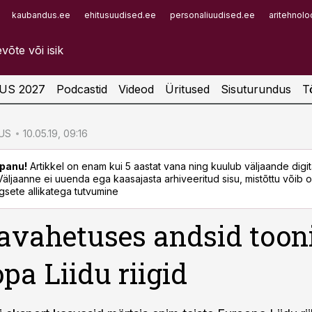
kaubandus.ee
ehitusuudised.ee
personaliuudised.ee
aritehnolo
Infopank
Radar
US 2027
Podcastid
Videod
Üritused
Sisuturundus
T
US
10.05.19, 09:16
panu!
Artikkel on enam kui 5 aastat vana ning kuulub väljaande digi
. Väljaanne ei uuenda ega kaasajasta arhiveeritud sisu, mistõttu võib ol
sete allikatega tutvumine
vahetuses andsid toon
pa Liidu riigid