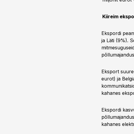
Kiireim eksp
Ekspordi peam
ja Läti (9%). 
mitmesuguseid 
põllumajandus
Eksport suuren
eurot) ja Belg
kommunikatsio
kahanes ekspor
Ekspordi kasvu
põllumajanduss
kahanes elektr