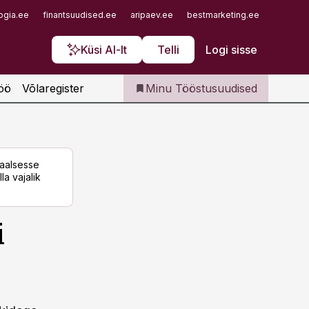
Iseteenindus
ogia.ee
finantsuudised.ee
aripaev.ee
bestmarketing.ee
finantsu
Telli Tööstusuudised
Küsi AI-lt
Telli
Logi sisse
öö
Võlaregister
Minu Tööstusuudised
taalsesse
la vajalik
i