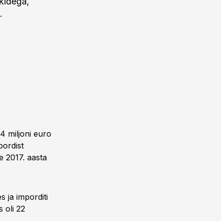
ikidega,
.
4 miljoni euro
pordist
e 2017. aasta
 ja imporditi
 oli 22