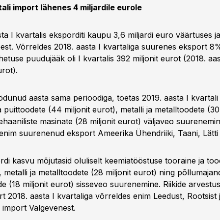
ali import lähenes 4 miljardile eurole
a I kvartalis eksporditi kaupu 3,6 miljardi euro väärtuses ja
eest. Võrreldes 2018. aasta I kvartaliga suurenes eksport 8
use puudujääk oli I kvartalis 392 miljonit eurot (2018. aast
urot).
dunud aasta sama perioodiga, toetas 2019. aasta I kvartali
 puittoodete (44 miljonit eurot), metalli ja metalltoodete (30 
haaniliste masinate (28 miljonit eurot) väljaveo suurenemine
enim suurenenud eksport Ameerika Ühendriiki, Taani, Lätti
ordi kasvu mõjutasid oluliselt keemiatööstuse tooraine ja too
), metalli ja metalltoodete (28 miljonit eurot) ning põllumaj
e (18 miljonit eurot) sisseveo suurenemine. Riikide arvestu
rt 2018. aasta I kvartaliga võrreldes enim Leedust, Rootsist
import Valgevenest.