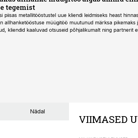
e tegemist
asi piisas metallitööstustel uue kliendi leidmiseks heast hinna
a on allhanketööstuse müügitöö muutunud märksa pikemaks
 kliendid kaaluvad otsuseid põhjalikumalt ning partnerit ei
nnakirja järgi.
Nädal
VIIMASED U