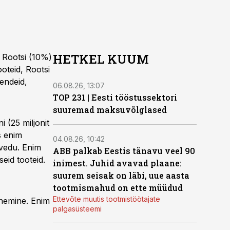
HETKEL KUUM
 Rootsi (10%)
ooteid, Rootsi
hendeid,
06.08.26, 13:07
TOP 231 | Eesti tööstussektori
suuremad maksuvõlglased
 (25 miljonit
s enim
04.08.26, 10:42
avedu. Enim
ABB palkab Eestis tänavu veel 90
eid tooteid.
inimest. Juhid avavad plaane:
suurem seisak on läbi, uue aasta
tootmismahud on ette müüdud
Ettevõte muutis tootmistöötajate
enemine. Enim
palgasüsteemi