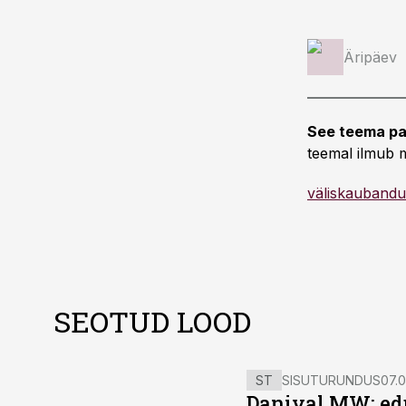
Äripäev
See teema pa
teemal ilmub m
väliskaubandu
SEOTUD LOOD
ST
SISUTURUNDUS
07.0
Danival MW: ed