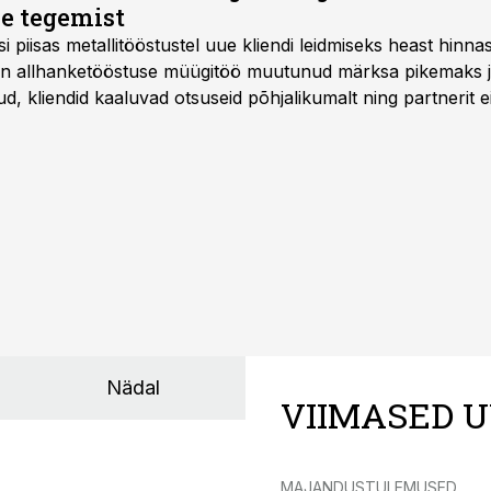
e tegemist
asi piisas metallitööstustel uue kliendi leidmiseks heast hinna
a on allhanketööstuse müügitöö muutunud märksa pikemaks
 kliendid kaaluvad otsuseid põhjalikumalt ning partnerit ei
nnakirja järgi.
Nädal
VIIMASED U
MAJANDUSTULEMUSED