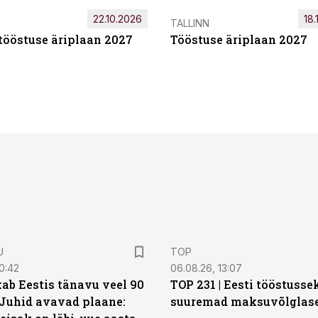
22.10.2026
18.
TALLINN
tööstuse äriplaan 2027
Tööstuse äriplaan 2027
U
TOP
0:42
06.08.26, 13:07
ab Eestis tänavu veel 90
TOP 231 | Eesti tööstusse
 Juhid avavad plaane:
suuremad maksuvõlglas