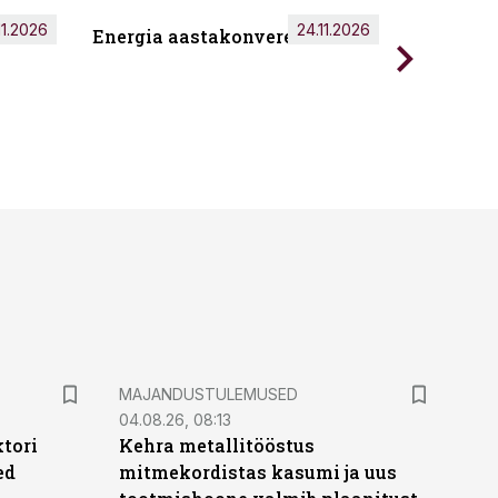
11.2026
24.11.2026
Energia aastakonverents 2026
Tark töö
MAJANDUSTULEMUSED
04.08.26, 08:13
ktori
Kehra metallitööstus
ed
mitmekordistas kasumi ja uus