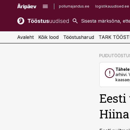
pollumajandus.ee
logistikauudised.ee
kaubandus.ee
imelineajalugu.ee
kinnisvarauudised.ee
imelineteadus.ee
Avaleht
Kõik lood
Tööstusharud
TARK TÖÖST
cebook
cebook
PUIDUTÖÖSTU
Twitter)
Twitter)
Tähele
kedIn
kedIn
arhiivi
kaasaeg
ail
ail
Eesti
k
k
Hiina