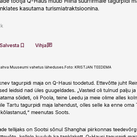
jade tootja Q-Haus müüb Hiina suurfirmale tagurpidi m
nklates kasutama turismiatraktsioonina.
sk
Salvesta
Vihja
i Rahva Muuseumi vahetus läheduses.
Foto:
KRISTJAN TEEDEMA
knev tagurpidi maja on Q-Hausi toodetud. Ettevõtte juht Re
lased leidsid nad üles guugeldades. „Vasteid oli tulnud palju j
tama sõideti, oli Poola, teine Leedu ja meie olime alles ko
le Tartu tagurpidi maja lahendust, olles selle ka enne oma
skõlastanud,“ meenutas Soots.
ade tellijaks on Sootsi sõnul Shanghai piirkonnas teedevõrg
 ettevõte, kellele kuulub ka tanklakett. Q-Hausi tagurpidi ma