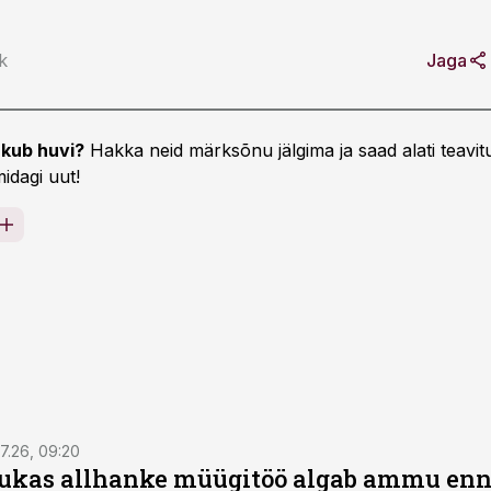
sk
Jaga
kub huvi?
Hakka neid märksõnu jälgima ja saad alati teavitu
idagi uut!
7.26, 09:20
ukas allhanke müügitöö algab ammu en