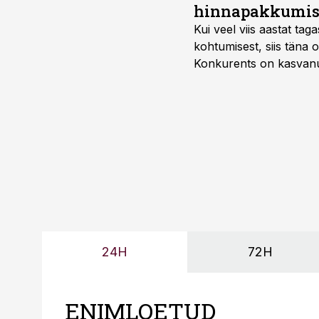
hinnapakkumis
Kui veel viis aastat tag
kohtumisest, siis tän
Konkurents on kasvanud,
tootmisvõimekuse või hi
24H
72H
ENIMLOETUD