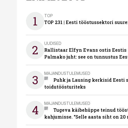
TOP
1
TOP 231 | Eesti tööstussektori su
UUDISED
2
Rallistaar Elfyn Evans ostis Eestis
Palmako juht: see on tunnustus Ees
MAJANDUSTULEMUSED
3
Puhk ja Lausing kerkisid Eesti
toidutöösturiteks
MAJANDUSTULEMUSED
4
Tugeva käibehüppe teinud tööst
kahjumisse. “Selle aasta siht on 20 