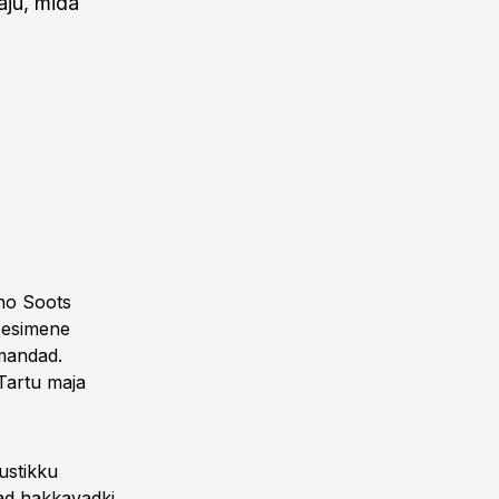
aju, mida
ino Soots
a esimene
lmandad.
 Tartu maja
ustikku
jad hakkavadki