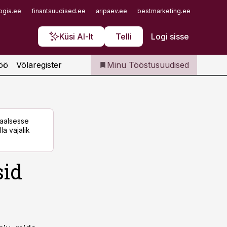
Iseteenindus
ogia.ee
finantsuudised.ee
aripaev.ee
bestmarketing.ee
finantsu
Telli Tööstusuudised
Küsi AI-lt
Telli
Logi sisse
öö
Võlaregister
Minu Tööstusuudised
taalsesse
la vajalik
sid