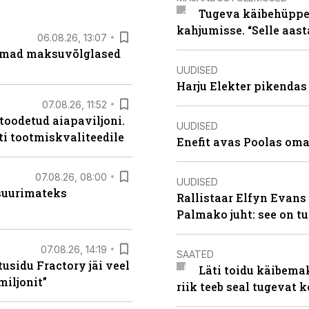
Tugeva käibehüppe 
kahjumisse. “Selle aast
06.08.26, 13:07
uremad maksuvõlglased
UUDISED
Harju Elekter pikenda
07.08.26, 11:52
 toodetud aiapaviljoni.
UUDISED
ti tootmiskvaliteedile
Enefit avas Poolas oma
07.08.26, 08:00
UUDISED
 suurimateks
Rallistaar Elfyn Evans 
Palmako juht: see on t
07.08.26, 14:19
SAATED
usidu Fractory jäi veel
Läti toidu käibema
miljonit”
riik teeb seal tugevat k