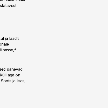
statavust
 ja laaditi
ohale
Hiinasse,“
lased panevad
 Küll aga on
Soots ja lisas,