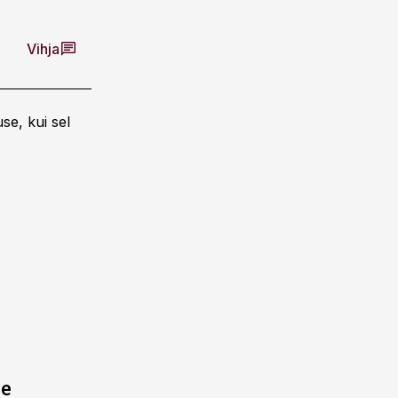
Vihja
se, kui sel
ne