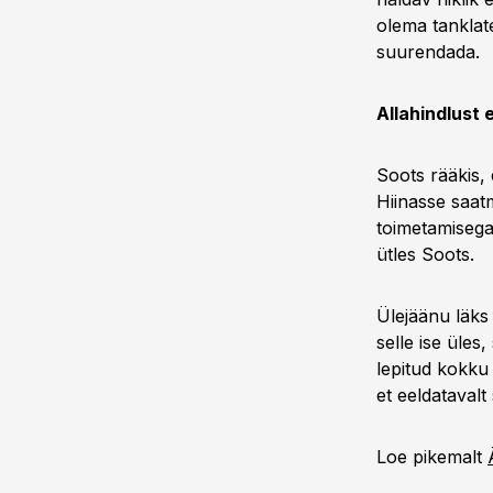
olema tanklat
suurendada.
Allahindlust 
Soots rääkis, 
Hiinasse saat
toimetamisega 
ütles Soots.
Ülejäänu läks
selle ise üles,
lepitud kokku 
et eeldatavalt
Loe pikemalt