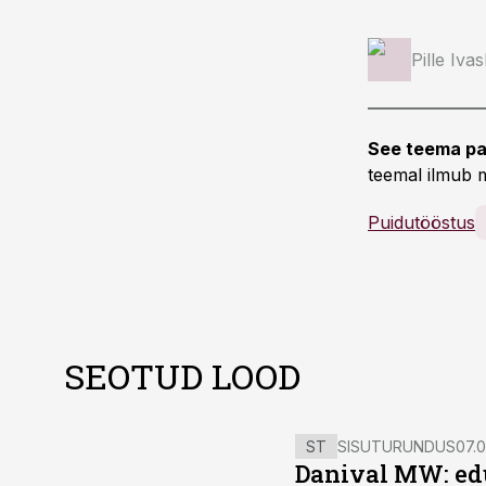
Pille Iva
See teema pa
teemal ilmub m
Puidutööstus
SEOTUD LOOD
ST
SISUTURUNDUS
07.0
Danival MW: ed