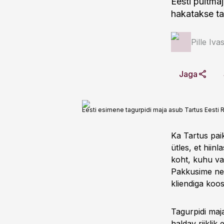
Eesti puitma
hakatakse ta
Pille Iva
Jaga
Eesti esimene tagurpidi maja asub Tartus Eest
Ka Tartus pai
ütles, et hiin
koht, kuhu vaa
Pakkusime nei
kliendiga koo
Tagurpidi maj
haldav riiklik