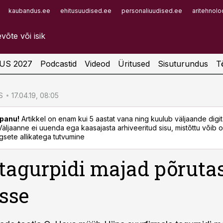
kaubandus.ee
ehitusuudised.ee
personaliuudised.ee
aritehnolo
Infopank
Radar
US 2027
Podcastid
Videod
Üritused
Sisuturundus
T
S
17.04.19, 08:05
panu!
Artikkel on enam kui 5 aastat vana ning kuulub väljaande digi
. Väljaanne ei uuenda ega kaasajasta arhiveeritud sisu, mistõttu võib ol
sete allikatega tutvumine
 tagurpidi majad põruta
sse