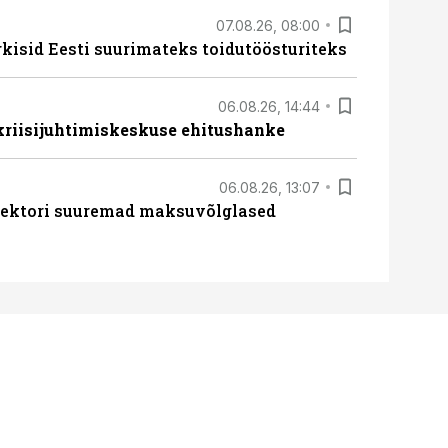
07.08.26, 08:00
rkisid Eesti suurimateks toidutöösturiteks
06.08.26, 14:44
 kriisijuhtimiskeskuse ehitushanke
06.08.26, 13:07
ssektori suuremad maksuvõlglased