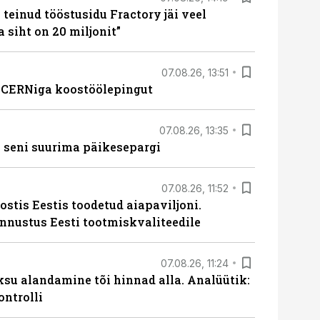
teinud tööstusidu Fractory jäi veel
a siht on 20 miljonit”
07.08.26, 13:51
s CERNiga koostöölepingut
07.08.26, 13:35
 seni suurima päikesepargi
07.08.26, 11:52
ostis Eestis toodetud aiapaviljoni.
unnustus Eesti tootmiskvaliteedile
07.08.26, 11:24
ksu alandamine tõi hinnad alla. Analüütik:
ontrolli