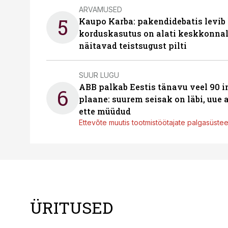
ARVAMUSED
5
Kaupo Karba: pakendidebatis levib 
korduskasutus on alati keskkonna
näitavad teistsugust pilti
SUUR LUGU
ABB palkab Eestis tänavu veel 90 
6
plaane: suurem seisak on läbi, uue
ette müüdud
Ettevõte muutis tootmistöötajate palgasüste
ÜRITUSED