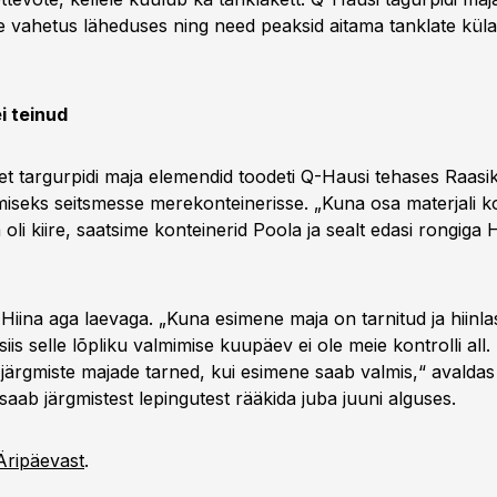
e vahetus läheduses ning need peaksid aitama tanklate küla
ei teinud
et targurpidi maja elemendid toodeti Q-Hausi tehases Raasikul
miseks seitsmesse merekonteinerisse. „Kuna osa materjali k
oli kiire, saatsime konteinerid Poola ja sealt edasi rongiga 
 Hiina aga laevaga. „Kuna esimene maja on tarnitud ja hiin
 siis selle lõpliku valmimise kuupäev ei ole meie kontrolli all.
järgmiste majade tarned, kui esimene saab valmis,“ avaldas 
 saab järgmistest lepingutest rääkida juba juuni alguses.
Äripäevast
.