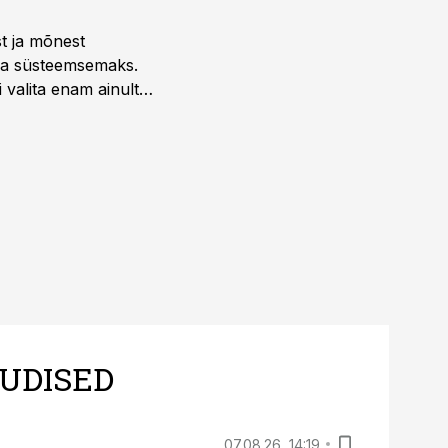
st ja mõnest
 ja süsteemsemaks.
 valita enam ainult
UDISED
07.08.26, 14:19