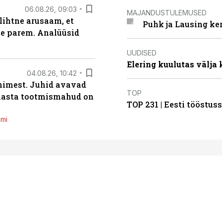
06.08.26, 09:03
MAJANDUSTULEMUSED
lihtne arusaam, et
Puhk ja Lausing ke
le parem. Analüüsid
UUDISED
Elering kuulutas välja
04.08.26, 10:42
inimest. Juhid avavad
TOP
 aasta tootmismahud on
TOP 231 | Eesti tööstu
emi