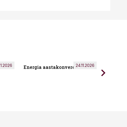
11.2026
24.11.2026
Energia aastakonverents 2026
Tark töö