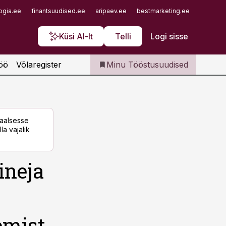
Iseteenindus
ogia.ee
finantsuudised.ee
aripaev.ee
bestmarketing.ee
finantsu
Telli Tööstusuudised
Küsi AI-lt
Telli
Logi sisse
öö
Võlaregister
Minu Tööstusuudised
taalsesse
la vajalik
ineja
emist