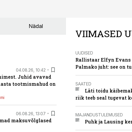
Nädal
VIIMASED U
UUDISED
Rallistaar Elfyn Evans 
Palmako juht: see on t
04.08.26, 10:42
inimest. Juhid avavad
 aasta tootmismahud on
SAATED
Läti toidu käibema
riik teeb seal tugevat k
emi
06.08.26, 13:07
MAJANDUSTULEMUSED
uremad maksuvõlglased
Puhk ja Lausing ke