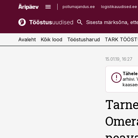
pollumajandus.ee
logistikauudised.ee
kaubandus.ee
imelineajalugu.ee
kinnisvarauudised.ee
imelineteadus.ee
Avaleht
Kõik lood
Tööstusharud
TARK TÖÖST
cebook
cebook
15.01.19, 16:27
Twitter)
Twitter)
Tähele
kedIn
kedIn
arhiivi
kaasaeg
ail
ail
Tarne
k
k
Omera
peav