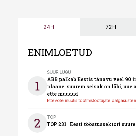
24H
72H
ENIMLOETUD
SUUR LUGU
ABB palkab Eestis tänavu veel 90 
1
plaane: suurem seisak on läbi, uue
ette müüdud
Ettevõte muutis tootmistöötajate palgasüste
TOP
2
TOP 231 | Eesti tööstussektori su