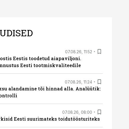
UDISED
07.08.26, 11:52
ostis Eestis toodetud aiapaviljoni.
unnustus Eesti tootmiskvaliteedile
07.08.26, 11:24
ksu alandamine tõi hinnad alla. Analüütik:
ontrolli
07.08.26, 08:00
rkisid Eesti suurimateks toidutöösturiteks