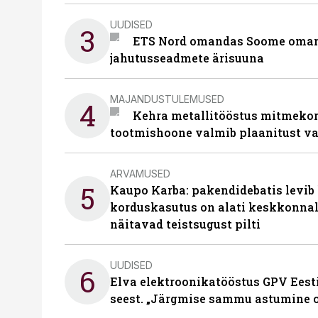
UUDISED
3
ETS Nord omandas Soome omani
jahutusseadmete ärisuuna
MAJANDUSTULEMUSED
4
Kehra metallitööstus mitmekor
tootmishoone valmib plaanitust v
ARVAMUSED
5
Kaupo Karba: pakendidebatis levib 
korduskasutus on alati keskkonna
näitavad teistsugust pilti
UUDISED
6
Elva elektroonikatööstus GPV Eesti 
seest. „Järgmise sammu astumine ol