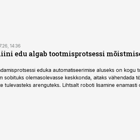
7.26, 14:36
ini edu algab tootmisprotsessi mõistmises
damisprotsessi eduka automatiseerimise aluseks on kogu t
m sobituks olemasolevasse keskkonda, aitaks vähendada tö
te tulevasteks arenguteks. Lihtsalt roboti lisamine enamasti
a tööstuse automatiseerimislahenduste arendaja Smitech OÜ