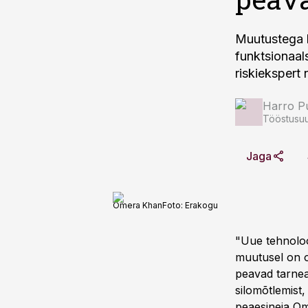
Muutustega k
funktsionaals
riskiekspert
Harro Pu
Tööstusuu
Jaga
Omera Khan
Foto:
Erakogu
"Uue tehnoloo
muutusel on o
peavad tarnea
silomõtlemist
peaesineja Om