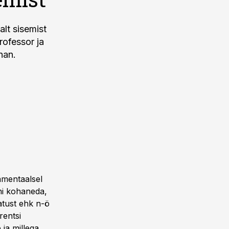
lt sisemist
rofessor ja
han.
amentaalsel
ni kohaneda,
atust ehk n-ö
rentsi
ja millega