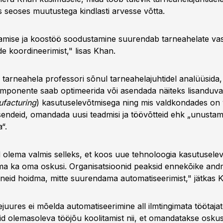
s seoses muutustega kindlasti arvesse võtta.
mise ja koostöö soodustamine suurendab tarneahelate vas
e koordineerimist," lisas Khan.
 tarneahela professori sõnul tarneahelajuhtidel analüüsida, 
mponente saab optimeerida või asendada näiteks lisanduva
ufacturing
) kasutuselevõtmisega ning mis valdkondades on 
endeid, omandada uusi teadmisi ja töövõtteid ehk „unustama
“.
 olema valmis selleks, et koos uue tehnoloogia kasutusel
 ka oma oskusi. Organisatsioonid peaksid ennekõike andm
a neid hoidma, mitte suurendama automatiseerimist," jätkas 
eejuures ei mõelda automatiseerimine all ilmtingimata töötaj
aid olemasoleva tööjõu koolitamist nii, et omandatakse oskus