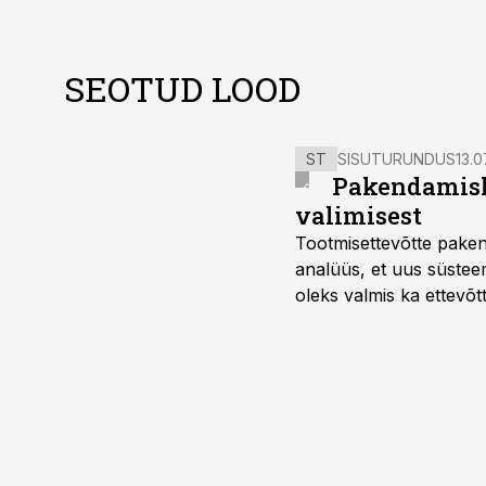
SEOTUD LOOD
ST
SISUTURUNDUS
13.0
Pakendamisli
valimisest
Tootmisettevõtte paken
analüüs, et uus süstee
oleks valmis ka ettevõt
too, nendib tootmise j
Mitendorf.