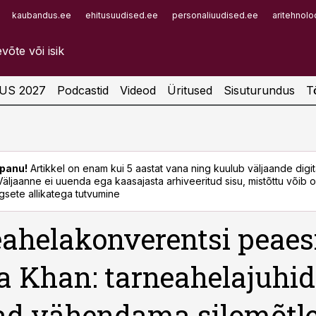
kaubandus.ee
ehitusuudised.ee
personaliuudised.ee
aritehnolo
Infopank
Radar
US 2027
Podcastid
Videod
Üritused
Sisuturundus
T
panu!
Artikkel on enam kui 5 aastat vana ning kuulub väljaande digi
. Väljaanne ei uuenda ega kaasajasta arhiveeritud sisu, mistõttu võib ol
sete allikatega tutvumine
ahelakonverentsi peaes
 Khan: tarneahelajuhid
ad vähendama silomõtl