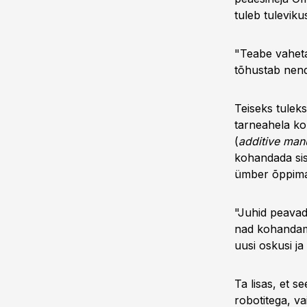
tuleb tuleviku
"Teabe vaheta
tõhustab nend
Teiseks tuleks
tarneahela ko
(
additive man
kohandada sis
ümber õppima
"Juhid peavad
nad kohandama
uusi oskusi j
Ta lisas, et s
robotitega, v