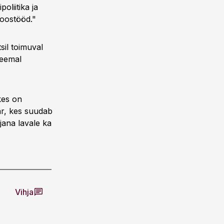
oliitika ja
koostööd."
sil toimuval
teemal
kes on
äär, kes suudab
jana lavale ka
Vihja