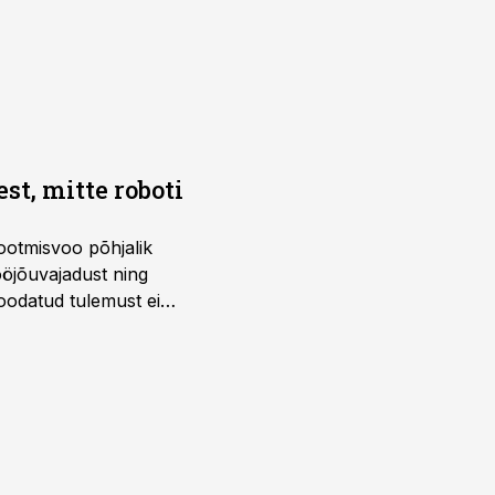
t, mitte roboti
ootmisvoo põhjalik
öjõuvajadust ning
 oodatud tulemust ei
 tegevjuht Sander