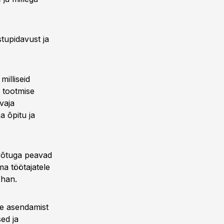
tupidavust ja
milliseid
 tootmise
vaja
 õpitu ja
evõtuga peavad
a töötajatele
Khan.
ate asendamist
ed ja