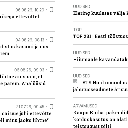
UUDISED
06.08.26, 10:29
Elering kuulutas välja
kega ettevõttelt
TOP
TOP 231 | Eesti tööstu
04.08.26, 08:13
distas kasumi ja uus
UUDISED
arem
Hiiumaale kavandatak
06.08.26, 09:03
UUDISED
lihtne arusaam, et
ETS Nord omandas 
le parem. Analüüsid
jahutusseadmete ärisu
ARVAMUSED
31.07.26, 09:45
Kaupo Karba: pakendide
sai uue juhi ettevõtte
korduskasutus on alat
i minu jaoks lihtne“
teistsugust pilti