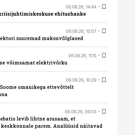
06.08.26, 14:44
 kriisijuhtimiskeskuse ehitushanke
06.08.26, 13:07
ssektori suuremad maksuvõlglased
06.08.26, 11:15
se võimsamat elektrivõrku
06.08.26, 10:29
Soome omanikega ettevõttelt
una
06.08.26, 09:03
batis levib lihtne arusaam, et
i keskkonnale parem. Analüüsid näitavad