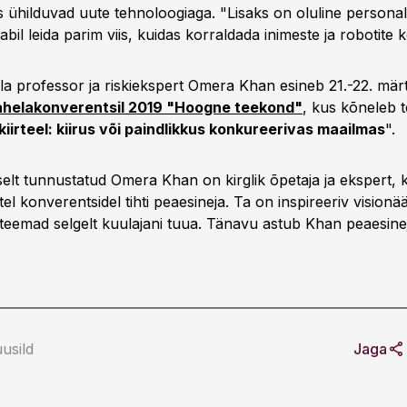
 ühilduvad uute tehnoloogiaga. "Lisaks on oluline personalip
il leida parim viis, kuidas korraldada inimeste ja robotite 
a professor ja riskiekspert Omera Khan esineb 21.-22. märt
helakonverentsil 2019 "Hoogne teekond"
, kus kõneleb 
iirteel: kiirus või paindlikkus konkureerivas maailmas
".
elt tunnustatud Omera Khan on kirglik õpetaja ja ekspert, 
el konverentsidel tihti peaesineja. Ta on inspireeriv vision
 teemad selgelt kuulajani tuua. Tänavu astub Khan peaesine
usild
Jaga