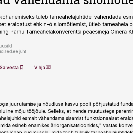
ohanemiseks tuleb tarneahelajuhtidel vähendada esma
et eraldatust ehk n-ö silomõtlemist, ütleb tarneahela p
 ning Pärnu Tarneahelakonverentsi peaesineja Omera K
usild
dised.ee juht
Salvesta
Vihja
gia juurutamise ja nõudluse kasvu poolt põhjustatud fund
luline mõju tööjõule. Selleks, et nende muutustega paremi
helajuhid esmalt vähendama sisemist funktsionaalset erald
, mida esineb enamikes äriorganisatsioonides," vastas konve
era Khan küsimusele, mida toob tulevik tarneahelajuhtidele 