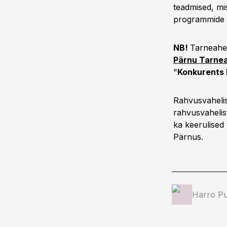
teadmised, mis
programmide ab
NB!
Tarneahel
Pärnu Tarnea
"
Konkurents k
Rahvusvahelis
rahvusvahelist
ka keerulised
Pärnus.
Harro Pu