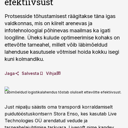
efektiivsust
Protsesside tõhustamisest räägitakse täna igas
valdkonnas, mis on kiirelt arenevas ja
infotehnoloogial põhinevas maailmas ka igati
loogiline. Üheks kulude optimeerimise kohaks on
ettevõtte tarneahel, millelt võib läbimõeldud
lahenduse kasutusele võtmisel hoida kokku isegi
kuni kolmandiku.
Jaga
Salvesta
Vihja
Läbimõeldud logistikalahendus tõstab oluliselt ettevõtte efektiivsust.
Just niipalju säästis oma transpordi korraldamiselt
puidutööstuskontsern Stora Enso, kes kasutab Live
Technologies OÜ arendatud vedude ja
tarneahelajuhtimise tarkvara. Livesoft nime kandev