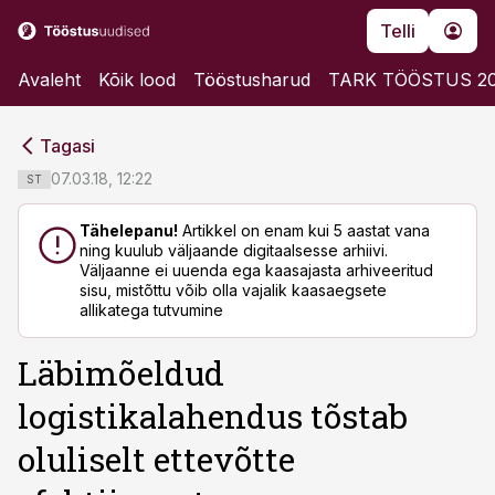
Telli
Avaleht
Kõik lood
Tööstusharud
TARK TÖÖSTUS 2
cebook
cebook
Tagasi
Twitter)
Twitter)
07.03.18, 12:22
ST
kedIn
kedIn
Tähelepanu!
Artikkel on enam kui 5 aastat vana
ning kuulub väljaande digitaalsesse arhiivi.
ail
ail
Väljaanne ei uuenda ega kaasajasta arhiveeritud
sisu, mistõttu võib olla vajalik kaasaegsete
k
k
allikatega tutvumine
Läbimõeldud
logistikalahendus tõstab
oluliselt ettevõtte