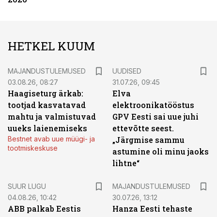
HETKEL KUUM
MAJANDUSTULEMUSED
UUDISED
03.08.26, 08:27
31.07.26, 09:45
Haagiseturg ärkab:
Elva
tootjad kasvatavad
elektroonikatööstus
mahtu ja valmistuvad
GPV Eesti sai uue juhi
uueks laienemiseks
ettevõtte seest.
Bestnet avab uue müügi- ja
„Järgmise sammu
tootmiskeskuse
astumine oli minu jaoks
lihtne“
SUUR LUGU
MAJANDUSTULEMUSED
04.08.26, 10:42
30.07.26, 13:12
ABB palkab Eestis
Hanza Eesti tehaste