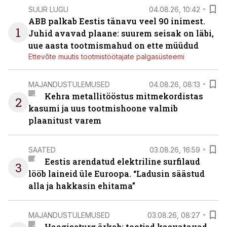
SUUR LUGU
04.08.26, 10:42
ABB palkab Eestis tänavu veel 90 inimest.
1
Juhid avavad plaane: suurem seisak on läbi,
uue aasta tootmismahud on ette müüdud
Ettevõte muutis tootmistöötajate palgasüsteemi
MAJANDUSTULEMUSED
04.08.26, 08:13
Kehra metallitööstus mitmekordistas
2
kasumi ja uus tootmishoone valmib
plaanitust varem
SAATED
03.08.26, 16:59
Eestis arendatud elektriline surfilaud
3
lööb laineid üle Euroopa. “Ladusin säästud
alla ja hakkasin ehitama”
MAJANDUSTULEMUSED
03.08.26, 08:27
Haagiseturg ärkab: tootjad kasvatavad