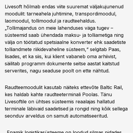
Livesoft hõlmab endas viite suuremat väljakujunenud
moodulit: tarneahela juhtimine, transpordimoodul,
laomoodul, tollimoodul ja raudteehaldus.
„Tollimajandus on meie lahenduses väga tugev –
süsteemid saab ühendada maksu- ja tolliametiga ning
välja on töötatud spetsiaalne konverter ehk saadetiste
tolliandmete riikidevaheline süsteem,“ selgitab Paas,
lisades, et ka siis, kui klient vabaneb oma arhiivist,
säilitab programm dokumente seitse aastat kaitstud
serverites, nagu seaduse poolt on ette nähtud.
Raudteemoodulit kasutab näiteks ettevõte Baltic Rail,
kes haldab kahte raudteeterminali Poolas. Tänu
Livesoftile on ühtses süsteemis reaalajas hallatud
terminale läbivaid saadetised ja rongid ning kõik sellega
seonduv arveldus on samuti automatiseeritud.
„Enamik logistikasüsteeme on loodud silmas pidades