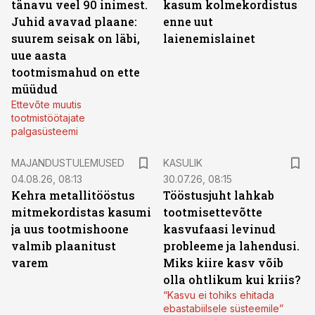
tänavu veel 90 inimest.
kasum kolmekordistus
Juhid avavad plaane:
enne uut
suurem seisak on läbi,
laienemislainet
uue aasta
tootmismahud on ette
müüdud
Ettevõte muutis
tootmistöötajate
palgasüsteemi
MAJANDUSTULEMUSED
KASULIK
04.08.26, 08:13
30.07.26, 08:15
Kehra metallitööstus
Tööstusjuht lahkab
mitmekordistas kasumi
tootmisettevõtte
ja uus tootmishoone
kasvufaasi levinud
valmib plaanitust
probleeme ja lahendusi.
varem
Miks kiire kasv võib
olla ohtlikum kui kriis?
“Kasvu ei tohiks ehitada
ebastabiilsele süsteemile”