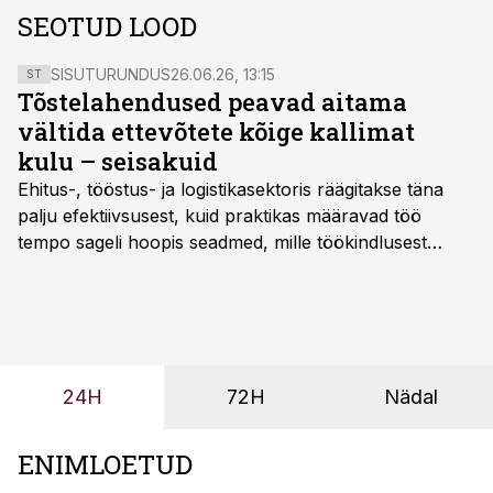
SEOTUD LOOD
SISUTURUNDUS
26.06.26, 13:15
ST
Tõstelahendused peavad aitama
vältida ettevõtete kõige kallimat
kulu – seisakuid
Ehitus-, tööstus- ja logistikasektoris räägitakse täna
palju efektiivsusest, kuid praktikas määravad töö
tempo sageli hoopis seadmed, mille töökindlusest
sõltub kogu objekti või tootmise sujuvus. Kui tõstuk
seisab, töö katkeb või masin ei vasta töötingimustele,
ei tähenda see ettevõtte jaoks ainult tehnilist
probleemi, vaid otsest rahalist kulu, venivaid tähtaegu
ja suuremaid riske tööohutusele.
24H
72H
Nädal
ENIMLOETUD