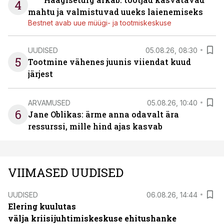
4
mahtu ja valmistuvad uueks laienemiseks
Bestnet avab uue müügi- ja tootmiskeskuse
UUDISED
05.08.26, 08:30
5
Tootmine vähenes juunis viiendat kuud
järjest
ARVAMUSED
05.08.26, 10:40
6
Jane Oblikas: ärme anna odavalt ära
ressurssi, mille hind ajas kasvab
VIIMASED UUDISED
UUDISED
06.08.26, 14:44
Elering kuulutas
välja kriisijuhtimiskeskuse ehitushanke