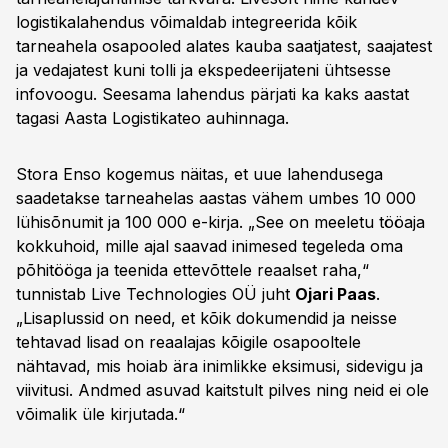
logistikalahendus võimaldab integreerida kõik
tarneahela osapooled alates kauba saatjatest, saajatest
ja vedajatest kuni tolli ja ekspedeerijateni ühtsesse
infovoogu. Seesama lahendus pärjati ka kaks aastat
tagasi Aasta Logistikateo auhinnaga.
Stora Enso kogemus näitas, et uue lahendusega
saadetakse tarneahelas aastas vähem umbes 10 000
lühisõnumit ja 100 000 e-kirja. „See on meeletu tööaja
kokkuhoid, mille ajal saavad inimesed tegeleda oma
põhitööga ja teenida ettevõttele reaalset raha,“
tunnistab Live Technologies OÜ juht
Ojari Paas
.
„Lisaplussid on need, et kõik dokumendid ja neisse
tehtavad lisad on reaalajas kõigile osapooltele
nähtavad, mis hoiab ära inimlikke eksimusi, sidevigu ja
viivitusi. Andmed asuvad kaitstult pilves ning neid ei ole
võimalik üle kirjutada.“