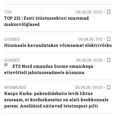
TOP
06.08.26, 13:07
TOP 231 | Eesti tööstussektori suuremad
maksuvõlglased
UUDISED
06.08.26, 11:15
Hiiumaale kavandatakse võimsamat elektrivõrku
UUDISED
06.08.26, 10:29
ETS Nord omandas Soome omanikega
ettevõttelt jahutusseadmete ärisuuna
ARVAMUSED
06.08.26, 09:03
Kaupo Karba: pakendidebatis levib lihtne
arusaam, et korduskasutus on alati keskkonnale
parem. Analüüsid näitavad teistsugust pilti