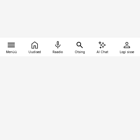
Menüü
Uudised
Raadio
Otsing
AI Chat
Logi sisse
Vana-Lõuna 39/1, 19094 Tallinn
(+372) 667 0111
toostusuudised@toostusuudised.ee
Telli
Reklaam
Firmast