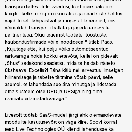
transpordiettevõtete vajadusi, kuid meie pakume
kõigile, kelle transpordikorraldus ja saadetiste haldus
vajab kiiret, läbipaistvat ja mugavat lahendust, mis
võimaldab transporti hallata ja jagada erinevate
partneritega. Olgu tegemist tootjate, tööstuste,
kaubandusfirmade või e-poodidega,“ ütleb Paas.
„Kujutage ette, kui palju võiks automatiseeritud
tarkvaraga hoida kokku ettevõte, kellel on pidevalt
„õhus“ sadakond saadetist, mida ta haldab näiteks
ükshaaval Excelis?! Täna käib neil arvestus ilmselgelt
hilinemisega ja tabelite täitmine võtab päevi, selle
asemel, et lahendada see ära minutiga ja liidestada
oma süsteem otse DPD ja UPSiga ning oma
raamatupidamistarkvaraga.“
Livesoft töötab SaaS-mudeli järgi ehk olemasolevate
moodulite kasutusevõtt on väga kiire. Soovi korral
teeb Live Technologies OÜ kliendi lahendusse ka