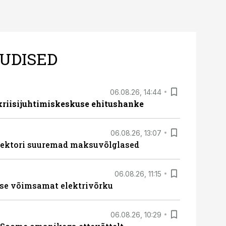
UDISED
06.08.26, 14:44
 kriisijuhtimiskeskuse ehitushanke
06.08.26, 13:07
ssektori suuremad maksuvõlglased
06.08.26, 11:15
se võimsamat elektrivõrku
06.08.26, 10:29