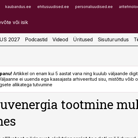
kaubandus.ee
ehitusuudised.ee
personaliuudised.ee
aritehnolo
Infopank
Radar
US 2027
Podcastid
Videod
Üritused
Sisuturundus
T
panu!
Artikkel on enam kui 5 aastat vana ning kuulub väljaande digi
. Väljaanne ei uuenda ega kaasajasta arhiveeritud sisu, mistõttu võib ol
sete allikatega tutvumine
uvenergia tootmine mul
nes