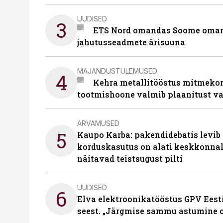
UUDISED
3
ETS Nord omandas Soome omani
jahutusseadmete ärisuuna
MAJANDUSTULEMUSED
4
Kehra metallitööstus mitmekor
tootmishoone valmib plaanitust v
ARVAMUSED
5
Kaupo Karba: pakendidebatis levib 
korduskasutus on alati keskkonna
näitavad teistsugust pilti
UUDISED
6
Elva elektroonikatööstus GPV Eesti 
seest. „Järgmise sammu astumine ol