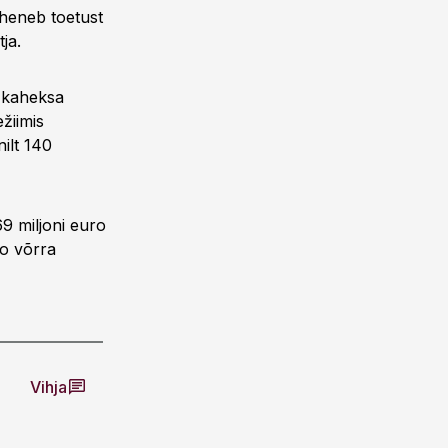
äheneb toetust
ja.
a kaheksa
žiimis
ilt 140
9 miljoni euro
ro võrra
Vihja