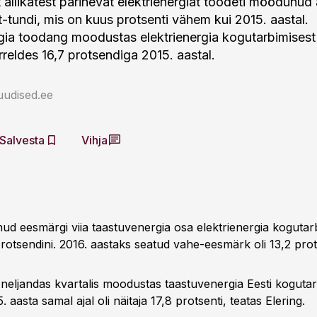
 allikatest pärinevat elektrienergiat toodeti möödunud 
t-tundi, mis on kuus protsenti vähem kui 2015. aastal.
ia toodang moodustas elektrienergia kogutarbimisest 
rreldes 16,7 protsendiga 2015. aastal.
uudised.ee
Salvesta
Vihja
nud eesmärgi viia taastuvenergia osa elektrienergia kogutar
rotsendini. 2016. aastaks seatud vahe-eesmärk oli 13,2 prot
 neljandas kvartalis moodustas taastuvenergia Eesti kogutar
. aasta samal ajal oli näitaja 17,8 protsenti, teatas Elering.