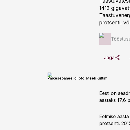
Taastuvatest
1412 gigavat
Taastuvenerg
protsenti, võ
Tööstus
Jaga
Päikesepaneelid
Foto:
Meeli Küttim
Eesti on sead
aastaks 17,6 p
Eelmise aasta
protsenti. 2015