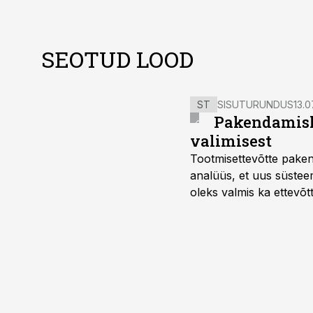
SEOTUD LOOD
ST
SISUTURUNDUS
13.0
Pakendamisli
valimisest
Tootmisettevõtte paken
analüüs, et uus süstee
oleks valmis ka ettevõt
too, nendib tootmise j
Mitendorf.