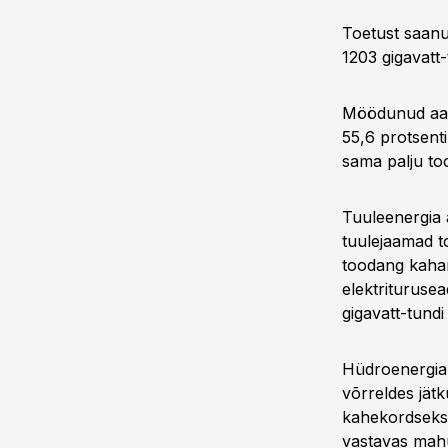
Toetust saanu
1203 gigavatt-
Möödunud aast
55,6 protsenti
sama palju too
Tuuleenergia 
tuulejaamad to
toodang kahane
elektriturusea
gigavatt-tundi
Hüdroenergia 
võrreldes jät
kahekordseks
vastavas mah