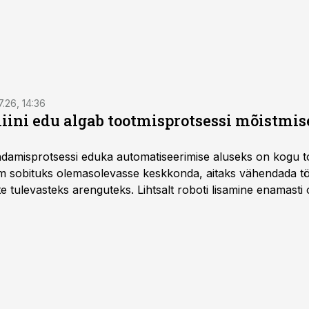
7.26, 14:36
ini edu algab tootmisprotsessi mõistmises
damisprotsessi eduka automatiseerimise aluseks on kogu t
m sobituks olemasolevasse keskkonda, aitaks vähendada tö
te tulevasteks arenguteks. Lihtsalt roboti lisamine enamasti
a tööstuse automatiseerimislahenduste arendaja Smitech OÜ