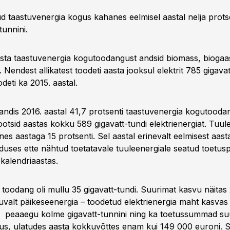
d taastuvenergia kogus kahanes eelmisel aastal nelja prots
tunnini.
a taastuvenergia kogutoodangust andsid biomass, biogaas
. Nendest allikatest toodeti aasta jooksul elektrit 785 gigava
deti ka 2015. aastal.
andis 2016. aastal 41,7 protsenti taastuvenergia kogutoodan
otsid aastas kokku 589 gigavatt-tundi elektrienergiat. Tuul
s aastaga 15 protsenti. Sel aastal erinevalt eelmisest aasta
duses ette nähtud toetatavale tuuleenergiale seatud toetusp
 kalendriaastas.
toodang oli mullu 35 gigavatt-tundi. Suurimat kasvu näitas
kuvalt päikeseenergia – toodetud elektrienergia maht kasvas
 peaaegu kolme gigavatt-tunnini ning ka toetussummad su
us, ulatudes aasta kokkuvõttes enam kui 149 000 euroni.