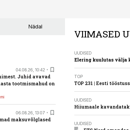
Nädal
VIIMASED U
UUDISED
Elering kuulutas välja
04.08.26, 10:42
inimest. Juhid avavad
TOP
TOP 231 | Eesti tööstu
 aasta tootmismahud on
emi
UUDISED
Hiiumaale kavandatak
06.08.26, 13:07
uremad maksuvõlglased
UUDISED