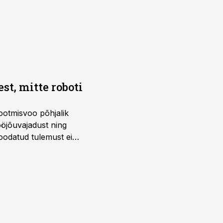
t, mitte roboti
ootmisvoo põhjalik
öjõuvajadust ning
 oodatud tulemust ei
 tegevjuht Sander