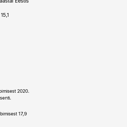
aastal Eestis
15,1
bimisest 2020.
senti.
bimisest 17,9