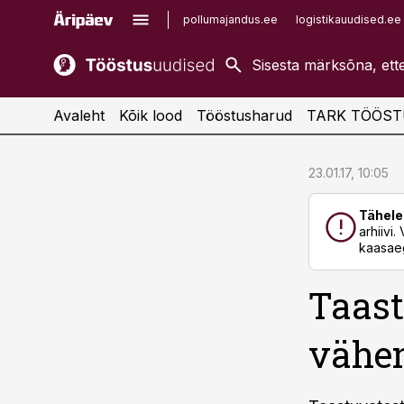
pollumajandus.ee
logistikauudised.ee
kaubandus.ee
imelineajalugu.ee
kinnisvarauudised.ee
imelineteadus.ee
Avaleht
Kõik lood
Tööstusharud
TARK TÖÖST
cebook
cebook
23.01.17, 10:05
Twitter)
Twitter)
Tähele
kedIn
kedIn
arhiivi
kaasaeg
ail
ail
Taast
k
k
vähe