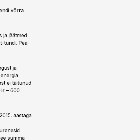
endi võrra
 ja jäätmed
tt-tundi. Pea
gust ja
eenergia
st ei täitunud
iir – 600
 2015. aastaga
urenesid
 See summa