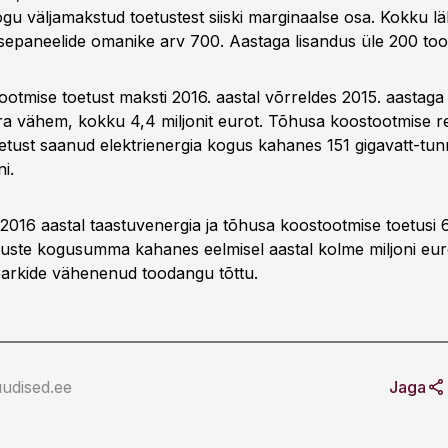
u väljamakstud toetustest siiski marginaalse osa. Kokku l
sepaneelide omanike arv 700. Aastaga lisandus üle 200 toot
otmise toetust maksti 2016. aastal võrreldes 2015. aastag
ra vähem, kokku 4,4 miljonit eurot. Tõhusa koostootmise re
oetust saanud elektrienergia kogus kahanes 151 gigavatt-tunn
i.
2016 aastal taastuvenergia ja tõhusa koostootmise toetusi 6
tuste kogusumma kahanes eelmisel aastal kolme miljoni eu
parkide vähenenud toodangu tõttu.
udised.ee
Jaga