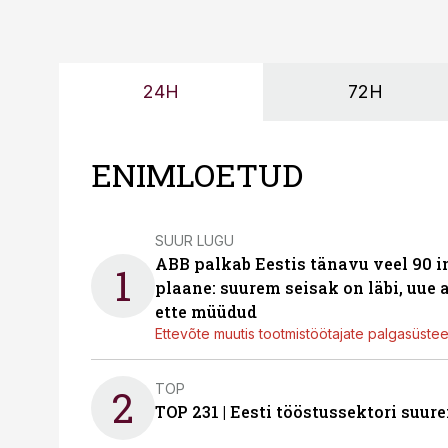
24H
72H
ENIMLOETUD
SUUR LUGU
ABB palkab Eestis tänavu veel 90 
1
plaane: suurem seisak on läbi, uue
ette müüdud
Ettevõte muutis tootmistöötajate palgasüste
TOP
2
TOP 231 | Eesti tööstussektori su