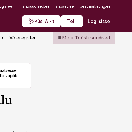
Iseteenindus
ogia.ee
finantsuudised.ee
aripaev.ee
bestmarketing.ee
finantsu
Telli Tööstusuudised
Küsi AI-lt
Telli
Logi sisse
öö
Võlaregister
Minu Tööstusuudised
taalsesse
la vajalik
lu