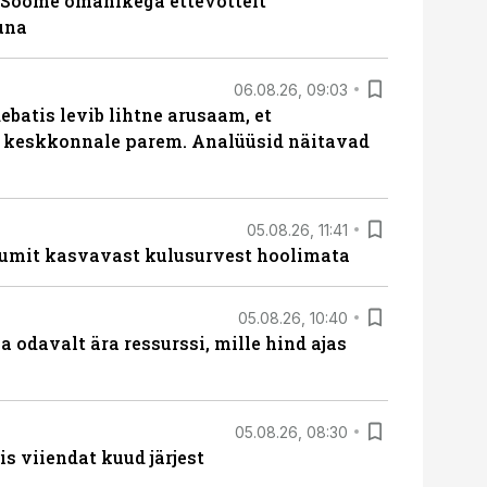
Soome omanikega ettevõttelt
una
06.08.26, 09:03
batis levib lihtne arusaam, et
i keskkonnale parem. Analüüsid näitavad
05.08.26, 11:41
umit kasvavast kulusurvest hoolimata
05.08.26, 10:40
 odavalt ära ressurssi, mille hind ajas
05.08.26, 08:30
s viiendat kuud järjest