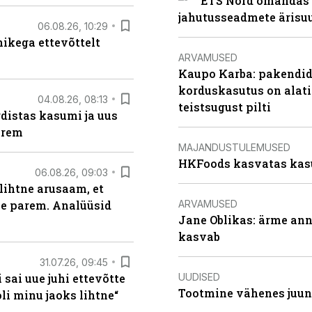
ETS Nord omandas 
jahutusseadmete ärisu
06.08.26, 10:29
kega ettevõttelt
ARVAMUSED
Kaupo Karba: pakendide
korduskasutus on alat
04.08.26, 08:13
teistsugust pilti
distas kasumi ja uus
arem
MAJANDUSTULEMUSED
HKFoods kasvatas kas
06.08.26, 09:03
lihtne arusaam, et
ARVAMUSED
le parem. Analüüsid
Jane Oblikas: ärme anna
kasvab
31.07.26, 09:45
UUDISED
sai uue juhi ettevõtte
Tootmine vähenes juuni
i minu jaoks lihtne“