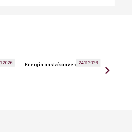
11.2026
24.11.2026
Energia aastakonverents 2026
Tark töö