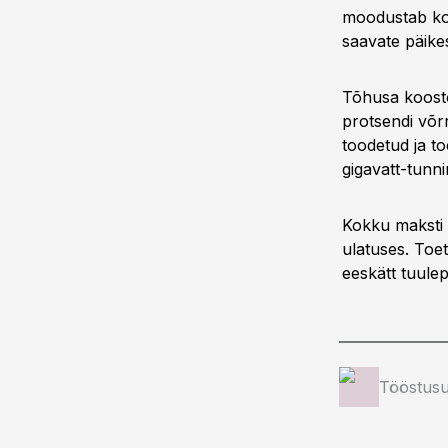
moodustab kog
saavate päike
Tõhusa koosto
protsendi võr
toodetud ja t
gigavatt-tunnin
Kokku maksti 
ulatuses. Toe
eeskätt tuule
Tööstusu