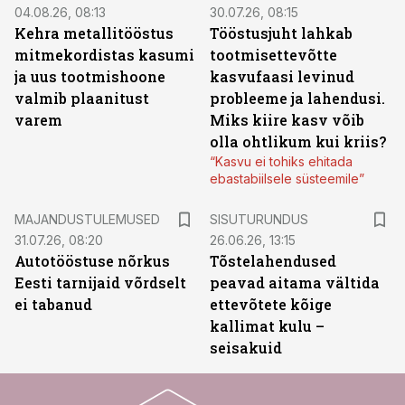
04.08.26, 08:13
30.07.26, 08:15
Kehra metallitööstus
Tööstusjuht lahkab
mitmekordistas kasumi
tootmisettevõtte
ja uus tootmishoone
kasvufaasi levinud
valmib plaanitust
probleeme ja lahendusi.
varem
Miks kiire kasv võib
olla ohtlikum kui kriis?
“Kasvu ei tohiks ehitada
ebastabiilsele süsteemile”
ST
MAJANDUSTULEMUSED
SISUTURUNDUS
31.07.26, 08:20
26.06.26, 13:15
Autotööstuse nõrkus
Tõstelahendused
Eesti tarnijaid võrdselt
peavad aitama vältida
ei tabanud
ettevõtete kõige
kallimat kulu –
seisakuid