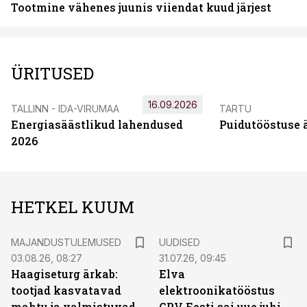
Tootmine vähenes juunis viiendat kuud järjest
ÜRITUSED
16.09.2026
TALLINN - IDA-VIRUMAA
TARTU
Energiasäästlikud lahendused
Puidutööstuse 
2026
HETKEL KUUM
MAJANDUSTULEMUSED
UUDISED
03.08.26, 08:27
31.07.26, 09:45
Haagiseturg ärkab:
Elva
tootjad kasvatavad
elektroonikatööstus
mahtu ja valmistuvad
GPV Eesti sai uue juhi