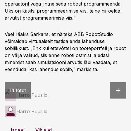
operaatoril väga lihtne seda robotit programmeerida.
Üks on käsitsi programmeerimise viis, teine nii-öelda
arvutist programmeerimise viis.“
Veel rääkis Sarkans, et näiteks ABB RobotStudio
võimaldab virtuaalselt testida enda lahenduse
sobilikkust. „Ehk kui ettevõttel on tooteportfell ja robot
on välja valitud, siis enne roboti ostmist ja edasi
minemist saab simulatsiooni arvutis läbi vaadata, et
veenduda, kas lahendus sobib,“ märkis ta.
14 fotot
Harro Puusild
Harro Puusild
Jaga
Vihja