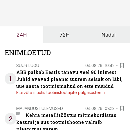
märksa pikemaks ja süsteemsemaks. Konkurents on
kasvanud, kliendid kaaluvad otsuseid põhjalikumalt
ning partnerit ei valita enam ainult tootmisvõimekuse
või hinnakirja järgi.
24H
72H
Nädal
ENIMLOETUD
SUUR LUGU
04.08.26, 10:42
ABB palkab Eestis tänavu veel 90 inimest.
1
Juhid avavad plaane: suurem seisak on läbi,
uue aasta tootmismahud on ette müüdud
Ettevõte muutis tootmistöötajate palgasüsteemi
MAJANDUSTULEMUSED
04.08.26, 08:13
Kehra metallitööstus mitmekordistas
2
kasumi ja uus tootmishoone valmib
plaanitust varem