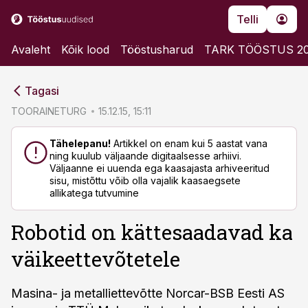
Telli
Avaleht
Kõik lood
Tööstusharud
TARK TÖÖSTUS 2
cebook
cebook
Tagasi
Twitter)
Twitter)
TOORAINETURG
15.12.15, 15:11
kedIn
kedIn
Tähelepanu!
Artikkel on enam kui 5 aastat vana
ning kuulub väljaande digitaalsesse arhiivi.
ail
ail
Väljaanne ei uuenda ega kaasajasta arhiveeritud
sisu, mistõttu võib olla vajalik kaasaegsete
k
k
allikatega tutvumine
Robotid on kättesaadavad ka
väikeettevõtetele
Masina- ja metalliettevõtte Norcar-BSB Eesti AS