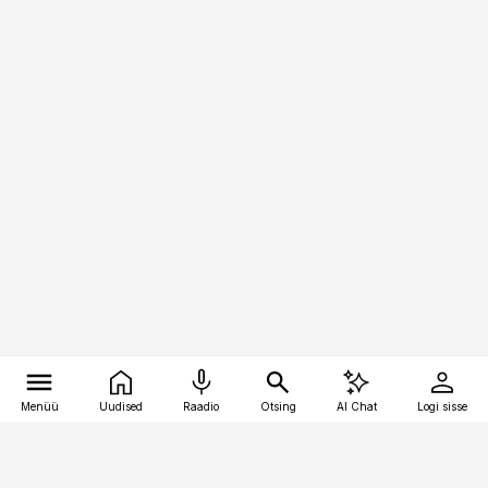
Menüü
Uudised
Raadio
Otsing
AI Chat
Logi sisse