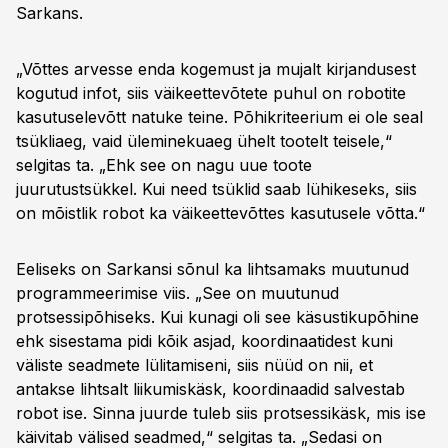
Sarkans.
„Võttes arvesse enda kogemust ja mujalt kirjandusest
kogutud infot, siis väikeettevõtete puhul on robotite
kasutuselevõtt natuke teine. Põhikriteerium ei ole seal
tsükliaeg, vaid üleminekuaeg ühelt tootelt teisele,“
selgitas ta. „Ehk see on nagu uue toote
juurutustsükkel. Kui need tsüklid saab lühikeseks, siis
on mõistlik robot ka väikeettevõttes kasutusele võtta.“
Eeliseks on Sarkansi sõnul ka lihtsamaks muutunud
programmeerimise viis. „See on muutunud
protsessipõhiseks. Kui kunagi oli see käsustikupõhine
ehk sisestama pidi kõik asjad, koordinaatidest kuni
väliste seadmete lülitamiseni, siis nüüd on nii, et
antakse lihtsalt liikumiskäsk, koordinaadid salvestab
robot ise. Sinna juurde tuleb siis protsessikäsk, mis ise
käivitab välised seadmed,“ selgitas ta. „Sedasi on