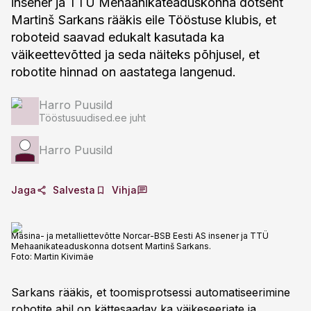
insener ja TTÜ Mehaanikateaduskonna dotsent
Martinš Sarkans rääkis eile Tööstuse klubis, et
roboteid saavad edukalt kasutada ka
väikeettevõtted ja seda näiteks põhjusel, et
robotite hinnad on aastatega langenud.
Harro Puusild
Tööstusuudised.ee juht
Harro Puusild
Jaga
Salvesta
Vihja
Masina- ja metalliettevõtte Norcar-BSB Eesti AS insener ja TTÜ
Mehaanikateaduskonna dotsent Martinš Sarkans.
Foto:
Martin Kivimäe
Sarkans rääkis, et toomisprotsessi automatiseerimine
robotite abil on kättesaadav ka väikeseeriate ja