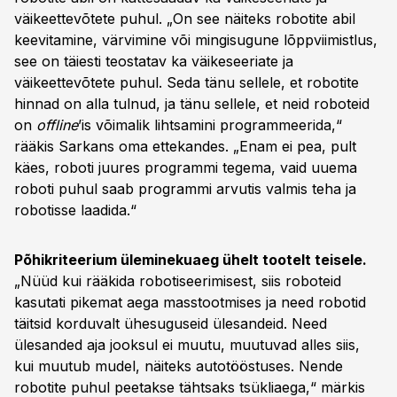
väikeettevõtete puhul. „On see näiteks robotite abil
keevitamine, värvimine või mingisugune lõppviimistlus,
see on täiesti teostatav ka väikeseeriate ja
väikeettevõtete puhul. Seda tänu sellele, et robotite
hinnad on alla tulnud, ja tänu sellele, et neid roboteid
on
offline
’is võimalik lihtsamini programmeerida,“
rääkis Sarkans oma ettekandes. „Enam ei pea, pult
käes, roboti juures programmi tegema, vaid uuema
roboti puhul saab programmi arvutis valmis teha ja
robotisse laadida.“
Põhikriteerium üleminekuaeg ühelt tootelt teisele.
„Nüüd kui rääkida robotiseerimisest, siis roboteid
kasutati pikemat aega masstootmises ja need robotid
täitsid korduvalt ühesuguseid ülesandeid. Need
ülesanded aja jooksul ei muutu, muutuvad alles siis,
kui muutub mudel, näiteks autotööstuses. Nende
robotite puhul peetakse tähtsaks tsükliaega,“ märkis