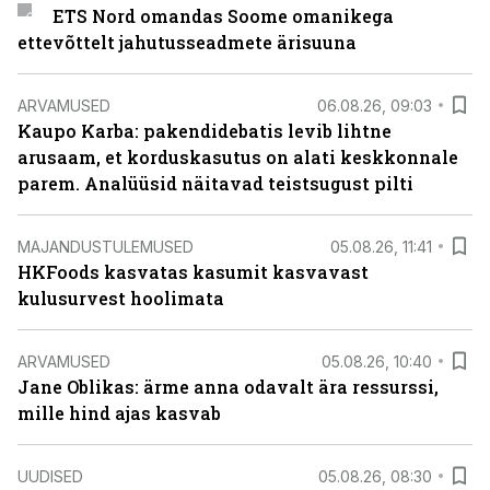
ETS Nord omandas Soome omanikega
ettevõttelt jahutusseadmete ärisuuna
ARVAMUSED
06.08.26, 09:03
Kaupo Karba: pakendidebatis levib lihtne
arusaam, et korduskasutus on alati keskkonnale
parem. Analüüsid näitavad teistsugust pilti
MAJANDUSTULEMUSED
05.08.26, 11:41
HKFoods kasvatas kasumit kasvavast
kulusurvest hoolimata
ARVAMUSED
05.08.26, 10:40
Jane Oblikas: ärme anna odavalt ära ressurssi,
mille hind ajas kasvab
UUDISED
05.08.26, 08:30