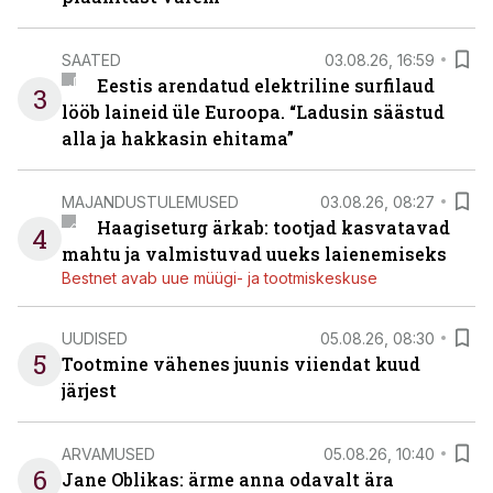
SAATED
03.08.26, 16:59
Eestis arendatud elektriline surfilaud
3
lööb laineid üle Euroopa. “Ladusin säästud
alla ja hakkasin ehitama”
MAJANDUSTULEMUSED
03.08.26, 08:27
Haagiseturg ärkab: tootjad kasvatavad
4
mahtu ja valmistuvad uueks laienemiseks
Bestnet avab uue müügi- ja tootmiskeskuse
UUDISED
05.08.26, 08:30
5
Tootmine vähenes juunis viiendat kuud
järjest
ARVAMUSED
05.08.26, 10:40
6
Jane Oblikas: ärme anna odavalt ära