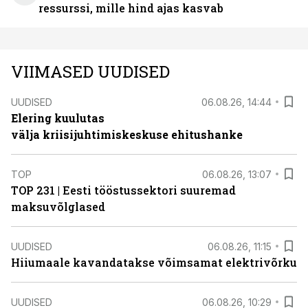
ressurssi, mille hind ajas kasvab
VIIMASED UUDISED
UUDISED
06.08.26, 14:44
Elering kuulutas
välja kriisijuhtimiskeskuse ehitushanke
TOP
06.08.26, 13:07
TOP 231 | Eesti tööstussektori suuremad
maksuvõlglased
UUDISED
06.08.26, 11:15
Hiiumaale kavandatakse võimsamat elektrivõrku
UUDISED
06.08.26, 10:29