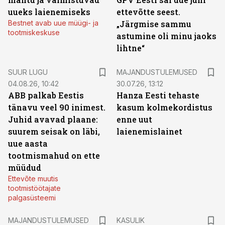
uueks laienemiseks
ettevõtte seest.
Bestnet avab uue müügi- ja
„Järgmise sammu
tootmiskeskuse
astumine oli minu jaoks
lihtne“
SUUR LUGU
MAJANDUSTULEMUSED
04.08.26, 10:42
30.07.26, 13:12
ABB palkab Eestis
Hanza Eesti tehaste
tänavu veel 90 inimest.
kasum kolmekordistus
Juhid avavad plaane:
enne uut
suurem seisak on läbi,
laienemislainet
uue aasta
tootmismahud on ette
müüdud
Ettevõte muutis
tootmistöötajate
palgasüsteemi
MAJANDUSTULEMUSED
KASULIK