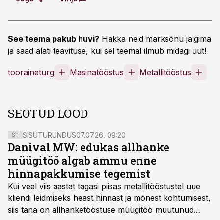
See teema pakub huvi?
Hakka neid märksõnu jälgima
ja saad alati teavituse, kui sel teemal ilmub midagi uut!
tooraineturg
Masinatööstus
Metallitööstus
SEOTUD LOOD
SISUTURUNDUS
07.07.26, 09:20
ST
Danival MW: edukas allhanke
müügitöö algab ammu enne
hinnapakkumise tegemist
Kui veel viis aastat tagasi piisas metallitööstustel uue
kliendi leidmiseks heast hinnast ja mõnest kohtumisest,
siis täna on allhanketööstuse müügitöö muutunud