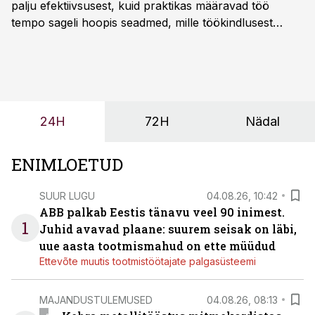
palju efektiivsusest, kuid praktikas määravad töö
tempo sageli hoopis seadmed, mille töökindlusest
sõltub kogu objekti või tootmise sujuvus. Kui tõstuk
seisab, töö katkeb või masin ei vasta töötingimustele,
ei tähenda see ettevõtte jaoks ainult tehnilist
probleemi, vaid otsest rahalist kulu, venivaid tähtaegu
ja suuremaid riske tööohutusele.
24H
72H
Nädal
ENIMLOETUD
SUUR LUGU
04.08.26, 10:42
ABB palkab Eestis tänavu veel 90 inimest.
1
Juhid avavad plaane: suurem seisak on läbi,
uue aasta tootmismahud on ette müüdud
Ettevõte muutis tootmistöötajate palgasüsteemi
MAJANDUSTULEMUSED
04.08.26, 08:13