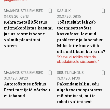
MAJANDUSTULEMUSED
KASULIK
04.08.26, 08:13
30.07.26, 08:15
Kehra metallitööstus
Tööstusjuht lahkab
mitmekordistas kasumi
tootmisettevõtte
ja uus tootmishoone
kasvufaasi levinud
valmib plaanitust
probleeme ja lahendusi.
varem
Miks kiire kasv võib
olla ohtlikum kui kriis?
“Kasvu ei tohiks ehitada
ebastabiilsele süsteemile”
ST
MAJANDUSTULEMUSED
SISUTURUNDUS
31.07.26, 08:20
13.07.26, 14:36
Autotööstuse nõrkus
Pakendamisliini edu
Eesti tarnijaid võrdselt
algab tootmisprotsessi
ei tabanud
mõistmisest, mitte
roboti valimisest