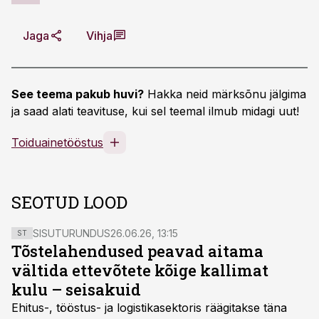
Jaga
Vihja
See teema pakub huvi?
Hakka neid märksõnu jälgima
ja saad alati teavituse, kui sel teemal ilmub midagi uut!
Toiduainetööstus
SEOTUD LOOD
SISUTURUNDUS
26.06.26, 13:15
ST
Tõstelahendused peavad aitama
vältida ettevõtete kõige kallimat
kulu – seisakuid
Ehitus-, tööstus- ja logistikasektoris räägitakse täna