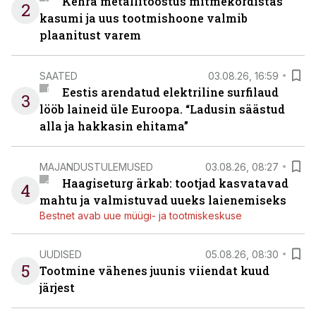
Kehra metallitööstus mitmekordistas
2
kasumi ja uus tootmishoone valmib
plaanitust varem
SAATED
03.08.26, 16:59
Eestis arendatud elektriline surfilaud
3
lööb laineid üle Euroopa. “Ladusin säästud
alla ja hakkasin ehitama”
MAJANDUSTULEMUSED
03.08.26, 08:27
Haagiseturg ärkab: tootjad kasvatavad
4
mahtu ja valmistuvad uueks laienemiseks
Bestnet avab uue müügi- ja tootmiskeskuse
UUDISED
05.08.26, 08:30
5
Tootmine vähenes juunis viiendat kuud
järjest