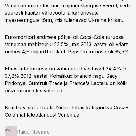
Venemaa majandus uue majanduslanguse veerel, seda
suuresti kapitali väljavoolu ja kahanevate
investeeringute tõttu, mis tulenevad Ukraina kriisist.
Euromonitori andmete põhjal oli Coca-Cola turuosa
Venemaa mahlaturul 23,5%, mis 2013. aastal oli väärt
umbes 4,6 miljardit dollarit. PepsiCo turuosa oli 35,5%.
Ettevõtete turuosa on vähenenud vastavalt 24,4% ja
37,2% 2012. aastal. Kohalikud brändid nagu Sady
Pridonya, Sunfruit-Trade ja France's Lactalis on kõik
oma turuosa kasvatanud.
Kravtsovi sõnul tootis Nidani tehas kolmandiku Coca-
Cola mahlatoodangust Venemaal.
Raido Neemre