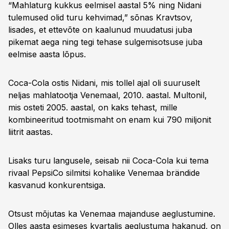
“Mahlaturg kukkus eelmisel aastal 5% ning Nidani
tulemused olid turu kehvimad,” sõnas Kravtsov,
lisades, et ettevõte on kaalunud muudatusi juba
pikemat aega ning tegi tehase sulgemisotsuse juba
eelmise aasta lõpus.
Coca-Cola ostis Nidani, mis tollel ajal oli suuruselt
neljas mahlatootja Venemaal, 2010. aastal. Multonil,
mis osteti 2005. aastal, on kaks tehast, mille
kombineeritud tootmismaht on enam kui 790 miljonit
liitrit aastas.
Lisaks turu langusele, seisab nii Coca-Cola kui tema
rivaal PepsiCo silmitsi kohalike Venemaa brändide
kasvanud konkurentsiga.
Otsust mõjutas ka Venemaa majanduse aeglustumine.
Olles aasta esimeses kvartalis aeglustuma hakanud, on