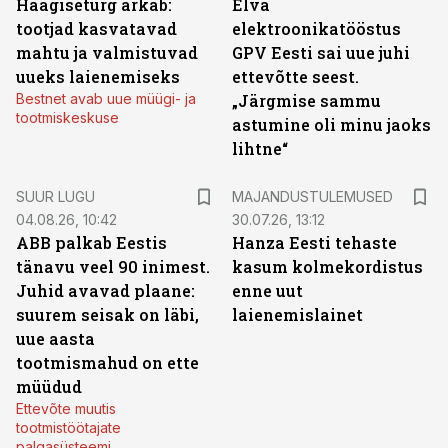
Haagiseturg ärkab:
Elva
tootjad kasvatavad
elektroonikatööstus
mahtu ja valmistuvad
GPV Eesti sai uue juhi
uueks laienemiseks
ettevõtte seest.
Bestnet avab uue müügi- ja
„Järgmise sammu
tootmiskeskuse
astumine oli minu jaoks
lihtne“
SUUR LUGU
MAJANDUSTULEMUSED
04.08.26, 10:42
30.07.26, 13:12
ABB palkab Eestis
Hanza Eesti tehaste
tänavu veel 90 inimest.
kasum kolmekordistus
Juhid avavad plaane:
enne uut
suurem seisak on läbi,
laienemislainet
uue aasta
tootmismahud on ette
müüdud
Ettevõte muutis
tootmistöötajate
palgasüsteemi