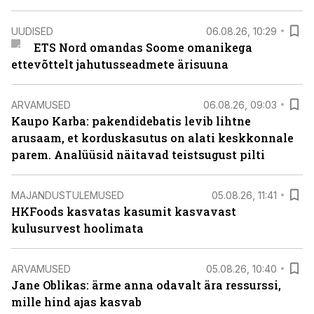
UUDISED
06.08.26, 10:29
ETS Nord omandas Soome omanikega
ettevõttelt jahutusseadmete ärisuuna
ARVAMUSED
06.08.26, 09:03
Kaupo Karba: pakendidebatis levib lihtne
arusaam, et korduskasutus on alati keskkonnale
parem. Analüüsid näitavad teistsugust pilti
MAJANDUSTULEMUSED
05.08.26, 11:41
HKFoods kasvatas kasumit kasvavast
kulusurvest hoolimata
ARVAMUSED
05.08.26, 10:40
Jane Oblikas: ärme anna odavalt ära ressurssi,
mille hind ajas kasvab