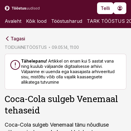
Telli
Avaleht
Kõik lood
Tööstusharud
TARK TÖÖSTUS 2
cebook
cebook
Tagasi
Twitter)
Twitter)
TOIDUAINETÖÖSTUS
09.05.14, 11:00
kedIn
kedIn
Tähelepanu!
Artikkel on enam kui 5 aastat vana
ning kuulub väljaande digitaalsesse arhiivi.
ail
ail
Väljaanne ei uuenda ega kaasajasta arhiveeritud
sisu, mistõttu võib olla vajalik kaasaegsete
k
k
allikatega tutvumine
Coca-Cola sulgeb Venemaal
tehaseid
Coca-Cola sulgeb Venemaal tänu nõudluse