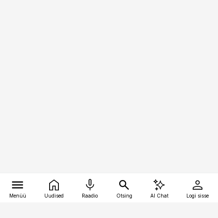
Menüü
Uudised
Raadio
Otsing
AI Chat
Logi sisse