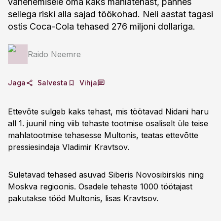
vähenemisele oma kaks mahlatehast, pannes
sellega riski alla sajad töökohad. Neli aastat tagasi
ostis Coca-Cola tehased 276 miljoni dollariga.
Raido Neemre
Jaga
Salvesta
Vihja
Ettevõte sulgeb kaks tehast, mis töötavad Nidani haru
all 1. juunil ning viib tehaste tootmise osaliselt üle teise
mahlatootmise tehasesse Multonis, teatas ettevõtte
pressiesindaja Vladimir Kravtsov.
Suletavad tehased asuvad Siberis Novosibirskis ning
Moskva regioonis. Osadele tehaste 1000 töötajast
pakutakse tööd Multonis, lisas Kravtsov.