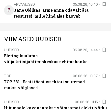
ARVAMUSED
05.08.26, 10:40
6
Jane Oblikas: ärme anna odavalt ära
ressurssi, mille hind ajas kasvab
VIIMASED UUDISED
UUDISED
06.08.26, 14:44
Elering kuulutas
välja kriisijuhtimiskeskuse ehitushanke
TOP
06.08.26, 13:07
TOP 231 | Eesti tööstussektori suuremad
maksuvõlglased
UUDISED
06.08.26, 11:15
Hiiumaale kavandatakse võimsamat elektrivõrku