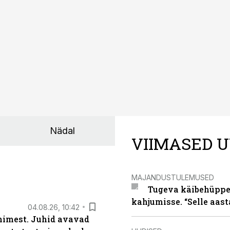
rahalist kulu, venivaid tähtaegu ja suuremaid riske tööohutu
Nädal
VIIMASED U
MAJANDUSTULEMUSED
Tugeva käibehüppe 
kahjumisse. “Selle aast
04.08.26, 10:42
inimest. Juhid avavad