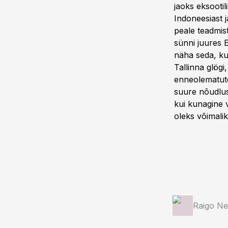
jaoks eksootil
Indoneesiast j
peale teadmis
sünni juures E
näha seda, ku
Tallinna glögi
enneolematute
suure nõudluse
kui kunagine v
oleks võimalik
Raigo Ne