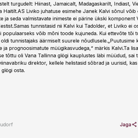
istelt turgudelt: Hiinast, Jamaicalt, Madagaskarilt, Indiast, Vi
a Haitilt.AS Liviko juhatuse esimehe Janek Kalvi sõnul võib 
te ja seda valmistavate inimeste ei pärine ükski komponent 
estist.Samas tunnistasid nii Kalvi kui Tadolder, et Liviko ei 
i populaarseks võib mõni toode kujuneda. Kui ettevõte tõi 
, oldi tunnistajaks äärmiselt suurele nõudlusele.„Puutusime
 ja prognoosimatute müügikasvudega,“ märkis Kalvi.Ta lisa
 tõttu oli Vana Tallinna glögi kauplustes läbi müüdud, sai 
iinavabriku direktor, kellele helistasid sõbrad ja uurisid, ka
 glögi osta.
udorf
Jaga