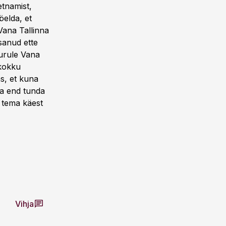
etnamist,
öelda, et
Vana Tallinna
osanud ette
turule Vana
 kokku
s, et kuna
ta end tunda
s tema käest
Vihja