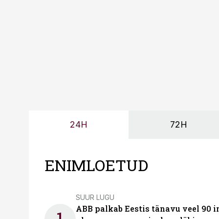
probleemi, vaid otsest 
24H
72H
ENIMLOETUD
SUUR LUGU
ABB palkab Eestis tänavu veel 90 