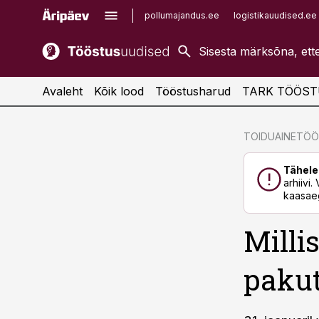
pollumajandus.ee
logistikauudised.ee
kaubandus.ee
imelineajalugu.ee
kinnisvarauudised.ee
imelineteadus.ee
Avaleht
Kõik lood
Tööstusharud
TARK TÖÖST
cebook
cebook
TOIDUAINETÖ
Twitter)
Twitter)
Tähele
kedIn
kedIn
arhiivi
kaasaeg
ail
ail
Milli
k
k
paku