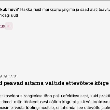
kub huvi?
Hakka neid märksõnu jälgima ja saad alati teavitu
idagi uut!
tus
6.26, 13:15
 peavad aitama vältida ettevõtete kõige
istikasektoris räägitakse täna palju efektiivsusest, kuid pra
dmed, mille töökindlusest sõltub kogu objekti või tootmise 
asin ei vasta töötingimustele, ei tähenda see ettevõtte jaoks 