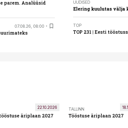
UUDISED
le parem. Analüüsid
Elering kuulutas välja
TOP
07.08.26, 08:00
TOP 231 | Eesti tööstu
 suurimateks
22.10.2026
18.
TALLINN
tööstuse äriplaan 2027
Tööstuse äriplaan 2027