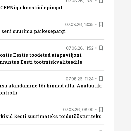
07.08.26, 13:51
s CERNiga koostöölepingut
07.08.26, 13:35
 seni suurima päikesepargi
07.08.26, 11:52
ostis Eestis toodetud aiapaviljoni.
unnustus Eesti tootmiskvaliteedile
07.08.26, 11:24
ksu alandamine tõi hinnad alla. Analüütik:
ontrolli
07.08.26, 08:00
rkisid Eesti suurimateks toidutöösturiteks