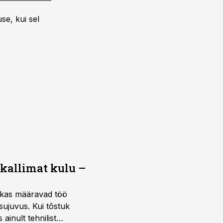
se, kui sel
 kallimat kulu –
ktikas määravad töö
sujuvus. Kui tõstuk
ainult tehnilist