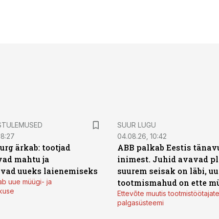
STULEMUSED
SUUR LUGU
08:27
04.08.26, 10:42
urg ärkab: tootjad
ABB palkab Eestis tänavu
ad mahtu ja
inimest. Juhid avavad pl
vad uueks laienemiseks
suurem seisak on läbi, uu
ab uue müügi- ja
tootmismahud on ette m
kuse
Ettevõte muutis tootmistöötajat
palgasüsteemi