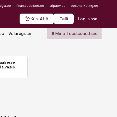
Iseteenindus
ogia.ee
finantsuudised.ee
aripaev.ee
bestmarketing.ee
finantsu
Telli Tööstusuudised
Küsi AI-lt
Telli
Logi sisse
öö
Võlaregister
Minu Tööstusuudised
taalsesse
la vajalik