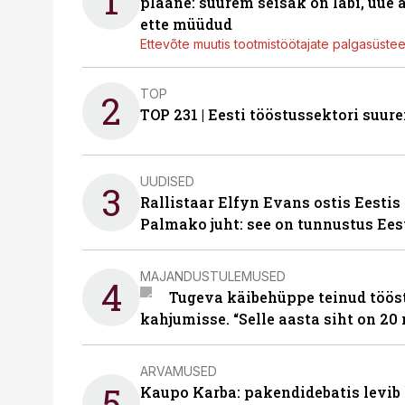
1
plaane: suurem seisak on läbi, uue
ette müüdud
Ettevõte muutis tootmistöötajate palgasüste
TOP
2
TOP 231 | Eesti tööstussektori su
UUDISED
3
Rallistaar Elfyn Evans ostis Eestis
Palmako juht: see on tunnustus Ees
MAJANDUSTULEMUSED
4
Tugeva käibehüppe teinud tööst
kahjumisse. “Selle aasta siht on 20 
ARVAMUSED
5
Kaupo Karba: pakendidebatis levib 