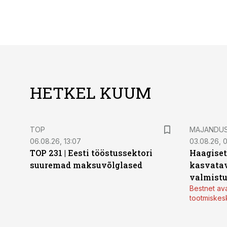
HETKEL KUUM
TOP
MAJANDU
06.08.26, 13:07
03.08.26, 
TOP 231 | Eesti tööstussektori
Haagiset
suuremad maksuvõlglased
kasvatav
valmistu
Bestnet av
tootmiskes