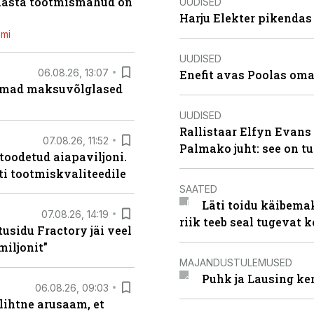
 aasta tootmismahud on
UUDISED
Harju Elekter pikenda
emi
UUDISED
06.08.26, 13:07
Enefit avas Poolas oma
uremad maksuvõlglased
UUDISED
Rallistaar Elfyn Evans 
07.08.26, 11:52
Palmako juht: see on t
 toodetud aiapaviljoni.
ti tootmiskvaliteedile
SAATED
Läti toidu käibema
07.08.26, 14:19
riik teeb seal tugevat k
usidu Fractory jäi veel
miljonit”
MAJANDUSTULEMUSED
Puhk ja Lausing ke
06.08.26, 09:03
lihtne arusaam, et