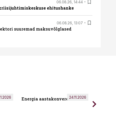
06.08.26, 14:44
 kriisijuhtimiskeskuse ehitushanke
06.08.26, 13:07
ssektori suuremad maksuvõlglased
11.2026
24.11.2026
Energia aastakonverents 2026
Tark töö