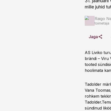
31. jaanuari
mille juhid 
Raigo N
toimetaja
Jaga
AS Liviko turu
brändi – Viru
tooted sündis
hoolimata kand
Tadolder märki
Vana Toomas, 
rohkem tekkim
Tadolder.Tema
sündinud liköö