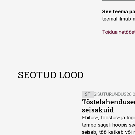
See teema pa
teemal ilmub m
Toiduainetöös
SEOTUD LOOD
ST
SISUTURUNDUS
26.0
Tõstelahendused
seisakuid
Ehitus-, tööstus- ja log
tempo sageli hoopis sea
seisab, töö katkeb või m