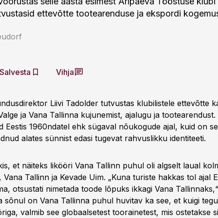
l võõrustas selle aasta esimest Äripäeva Tööstuse klubi
tutvustasid ettevõtte tootearenduse ja ekspordi kogemus
eudorf
Salvesta
Vihja
ndusdirektor Liivi Tadolder tutvustas klubilistele ettevõtte 
 Valge ja Vana Tallinna kujunemist, ajalugu ja tootearendus
id Eestis 1960ndatel ehk sügaval nõukogude ajal, kuid on sel
nud alates sünnist edasi tugevat rahvuslikku identiteeti.
s, et näiteks likööri Vana Tallinn puhul oli algselt laual kol
Vana Tallinn ja Kevade Uim. „Kuna turiste hakkas tol ajal E
a, otsustati nimetada toode lõpuks ikkagi Vana Tallinnaks,
 sõnul on Vana Tallinna puhul huvitav ka see, et kuigi tegu
riga, valmib see globaalsetest toorainetest, mis ostetakse si