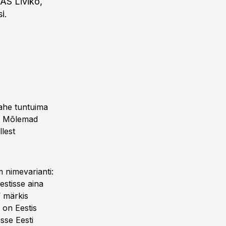
 AS Liviko,
i.
kahe tuntuima
t. Mõlemad
lest
m nimevarianti:
estisse aina
“ märkis
 on Eestis
sse Eesti