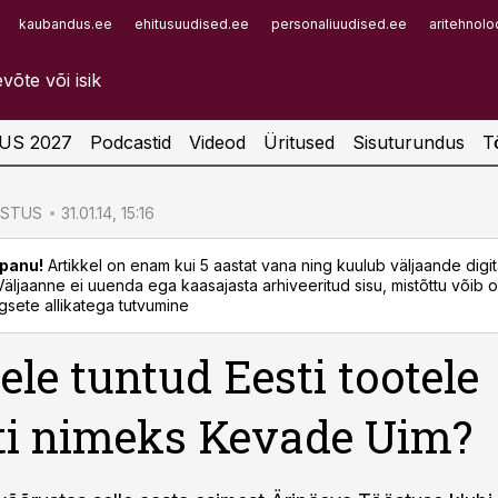
kaubandus.ee
ehitusuudised.ee
personaliuudised.ee
aritehnolo
Infopank
Radar
US 2027
Podcastid
Videod
Üritused
Sisuturundus
T
ÖSTUS
31.01.14, 15:16
panu!
Artikkel on enam kui 5 aastat vana ning kuulub väljaande digi
. Väljaanne ei uuenda ega kaasajasta arhiveeritud sisu, mistõttu võib ol
sete allikatega tutvumine
sele tuntud Eesti tootele
ti nimeks Kevade Uim?