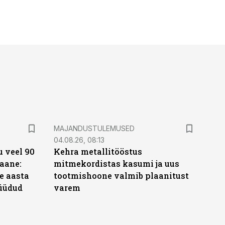
MAJANDUSTULEMUSED
04.08.26, 08:13
 veel 90
Kehra metallitööstus
aane:
mitmekordistas kasumi ja uus
e aasta
tootmishoone valmib plaanitust
üüdud
varem
e