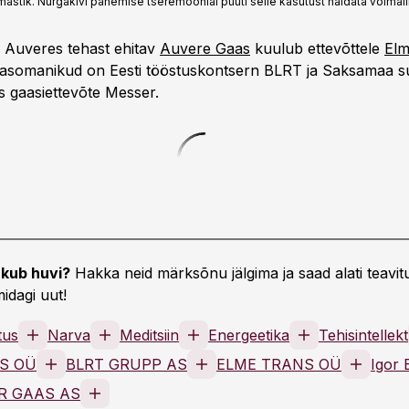
ik. Nurgakivi panemise tseremoonial püüti selle kasutust näidata võimalikult
 Auveres tehast ehitav
Auvere Gaas
kuulub ettevõttele
Elm
kaasomanikud on Eesti tööstuskontsern BLRT ja Saksamaa s
 gaasiettevõte Messer.
kub huvi?
Hakka neid märksõnu jälgima ja saad alati teavitu
idagi uut!
tus
Narva
Meditsiin
Energeetika
Tehisintellekt
S OÜ
BLRT GRUPP AS
ELME TRANS OÜ
Igor
R GAAS AS