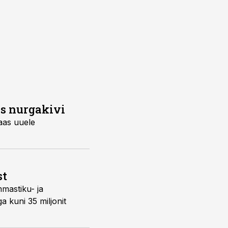
es nurgakivi
aas
uuele
st
mmastiku- ja
 kuni 35 miljonit