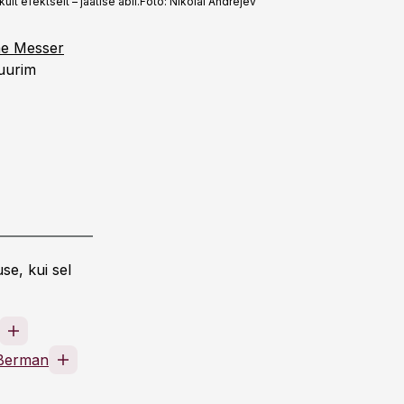
 efekt­selt – jäätise abil.
Foto:
Nikolai Andrejev
e Messer
uurim
se, kui sel
 Berman