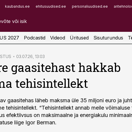
kaubandus.ee
ehitusuudised.ee
personaliuudised.ee
aritehnolo
Infopank
Radar
US 2027
Podcastid
Videod
Üritused
Sisuturundus
T
ÖSTUS
03.07.26, 13:03
e gaasitehast hakkab
ma tehisintellekt
tav gaasitehas läheb maksma üle 35 miljoni euro ja ju
e tehisintellekt. “Tehisintellekt annab meile võimaluse
kus efektiivsus on maksimaalne ja energiakulu minimaaln
atuse liige Igor Berman.