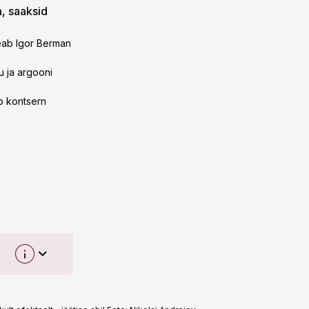
a, saaksid
peab Igor Berman
u ja argooni
b kontsern