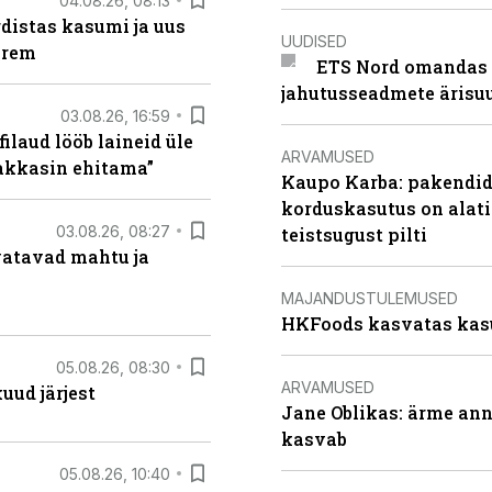
04.08.26, 08:13
distas kasumi ja uus
UUDISED
arem
ETS Nord omandas 
jahutusseadmete ärisu
03.08.26, 16:59
filaud lööb laineid üle
ARVAMUSED
hakkasin ehitama”
Kaupo Karba: pakendide
korduskasutus on alat
03.08.26, 08:27
teistsugust pilti
vatavad mahtu ja
MAJANDUSTULEMUSED
HKFoods kasvatas kas
05.08.26, 08:30
ARVAMUSED
uud järjest
Jane Oblikas: ärme anna
kasvab
05.08.26, 10:40