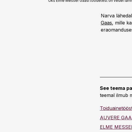
Üks Elme Messer Gaasi toodetest on vedel lämmast
Narva lähedal
Gaas
, mille 
eraomanduses
See teema pa
teemal ilmub m
Toiduainetöös
AUVERE GAA
ELME MESSE