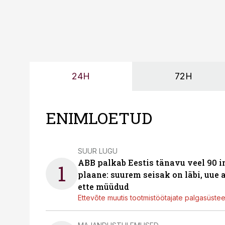
24H
72H
ENIMLOETUD
SUUR LUGU
ABB palkab Eestis tänavu veel 90 
1
plaane: suurem seisak on läbi, uue
ette müüdud
Ettevõte muutis tootmistöötajate palgasüste