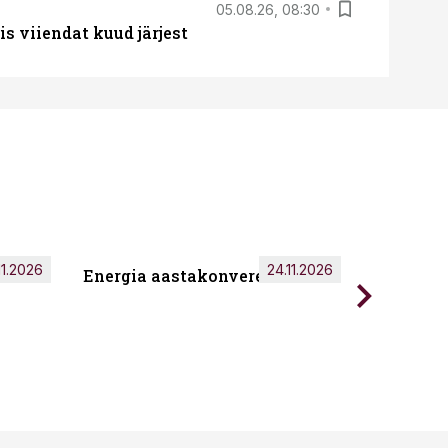
05.08.26, 08:30
s viiendat kuud järjest
11.2026
24.11.2026
Energia aastakonverents 2026
Tark töö