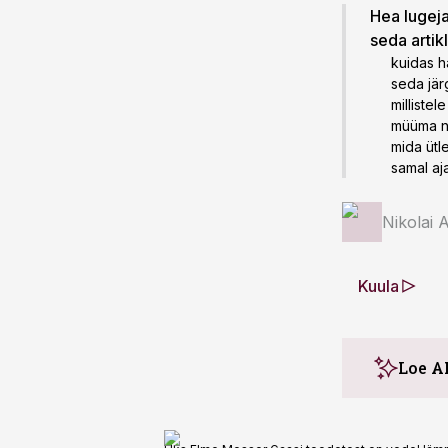
Hea lugeja!
seda artik
kuidas h
seda jär
milliste
müüma ni
mida ütl
samal aj
Nikolai 
Kuula
Loe A