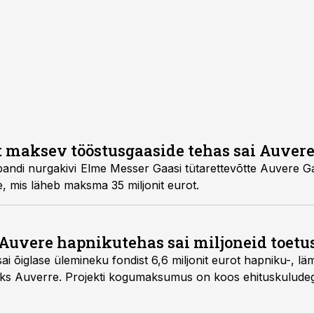
ot maksev tööstusgaaside tehas sai Auver
pandi nurgakivi
Elme Messer Gaas
i tütarettevõtte
Auvere G
e, mis läheb maksma 35 miljonit eurot.
Auvere hapnikutehas sai miljoneid toetu
i õiglase ülemineku fondist 6,6 miljonit eurot hapniku-, lä
ks Auverre. Projekti kogumaksumus on koos ehituskuludega