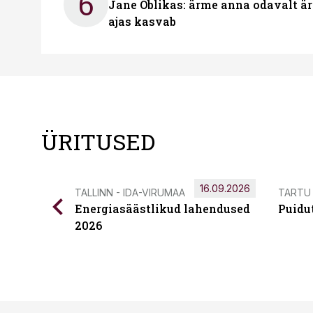
6
Jane Oblikas: ärme anna odavalt ära
ajas kasvab
ÜRITUSED
16.09.2026
TALLINN - IDA-VIRUMAA
TARTU
Energiasäästlikud lahendused
Puidu
2026