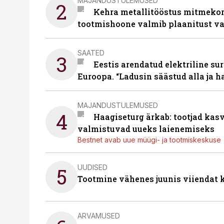
MAJANDUSTULEMUSED
2
Kehra metallitööstus mitmekor
tootmishoone valmib plaanitust v
SAATED
3
Eestis arendatud elektriline sur
Euroopa. “Ladusin säästud alla ja 
MAJANDUSTULEMUSED
4
Haagiseturg ärkab: tootjad kas
valmistuvad uueks laienemiseks
Bestnet avab uue müügi- ja tootmiskeskuse
UUDISED
5
Tootmine vähenes juunis viiendat k
ARVAMUSED