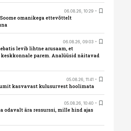
06.08.26, 10:29
Soome omanikega ettevõttelt
una
06.08.26, 09:03
batis levib lihtne arusaam, et
i keskkonnale parem. Analüüsid näitavad
05.08.26, 11:41
umit kasvavast kulusurvest hoolimata
05.08.26, 10:40
 odavalt ära ressurssi, mille hind ajas