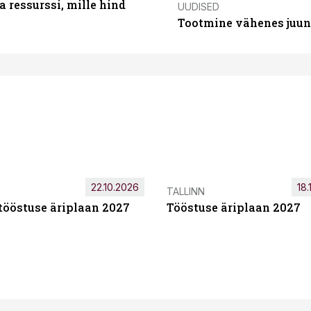
 ressurssi, mille hind
UUDISED
Tootmine vähenes juuni
22.10.2026
18.
TALLINN
tööstuse äriplaan 2027
Tööstuse äriplaan 2027