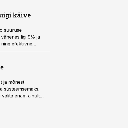
uigi käive
ro suuruse
vähenes ligi 9% ja
ning efektiivne
ne
st ja mõnest
 ja süsteemsemaks.
 valita enam ainult