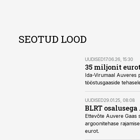
SEOTUD LOOD
UUDISED
17.06.26, 15:30
35 miljonit eur
Ida-Virumaal Auveres 
tööstusgaaside tehasel
UUDISED
29.01.25, 08:08
BLRT osalusega 
Ettevõte Auvere Gaas sa
argoonitehase rajamise
eurot.