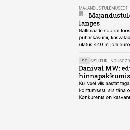
MAJANDUSTULEMUSED
11
Majandustul
langes
Baltimaade suurim töös
puhaskasumi, kasvatad
ulatus 440 miljoni eur
tegevuskulude juhtimi
ST
SISUTURUNDUS
07.0
Danival MW: ed
hinnapakkumis
Kui veel viis aastat tag
kohtumisest, siis tän
Konkurents on kasvanud,
tootmisvõimekuse või hi