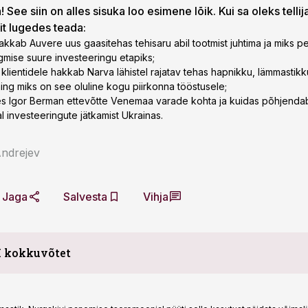
 See siin on alles sisuka loo esimene lõik. Kui sa oleks tellij
lit lugedes teada:
akkab Auvere uus gaasitehas tehisaru abil tootmist juhtima ja miks 
gmise suure investeeringu etapiks;
le klientidele hakkab Narva lähistel rajatav tehas hapnikku, lämmastikk
ng miks on see oluline kogu piirkonna tööstusele;
es Igor Berman ettevõtte Venemaa varade kohta ja kuidas põhjenda
al investeeringute jätkamist Ukrainas.
Andrejev
Jaga
Salvesta
Vihja
I kokkuvõtet