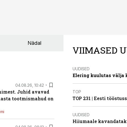
Nädal
VIIMASED U
UUDISED
Elering kuulutas välja
04.08.26, 10:42
inimest. Juhid avavad
TOP
TOP 231 | Eesti tööstu
 aasta tootmismahud on
emi
UUDISED
Hiiumaale kavandatak