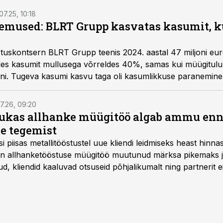
.07.25, 10:18
emused: BLRT Grupp kasvatas kasumit, k
tuskontsern BLRT Grupp teenis 2024. aastal 47 miljoni eu
es kasumit mullusega võrreldes 40%, samas kui müügitulu 
oni. Tugeva kasumi kasvu taga oli kasumlikkuse paranemine 
ne keerulises majanduskeskkonnas.
7.26, 09:20
ukas allhanke müügitöö algab ammu en
e tegemist
asi piisas metallitööstustel uue kliendi leidmiseks heast hinna
a on allhanketööstuse müügitöö muutunud märksa pikemaks
 kliendid kaaluvad otsuseid põhjalikumalt ning partnerit ei
nnakirja järgi.