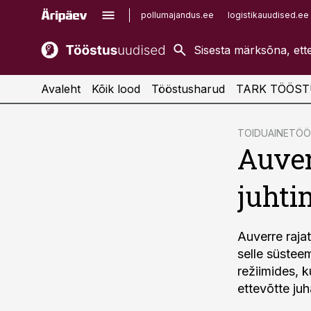
pollumajandus.ee
logistikauudised.ee
kaubandus.ee
imelineajalugu.ee
kinnisvarauudised.ee
imelineteadus.ee
Avaleht
Kõik lood
Tööstusharud
TARK TÖÖST
cebook
TOIDUAINETÖ
Auver
Twitter)
kedIn
juhti
ail
k
Auverre raja
selle süsteem
režiimides, 
ettevõtte juh