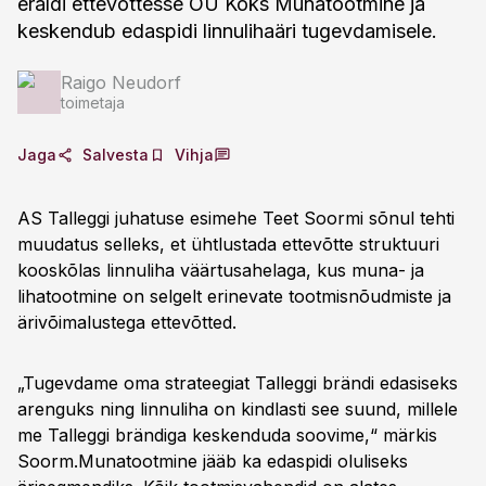
eraldi ettevõttesse OÜ Koks Munatootmine ja
keskendub edaspidi linnulihaäri tugevdamisele.
Raigo Neudorf
toimetaja
Jaga
Salvesta
Vihja
AS Talleggi juhatuse esimehe Teet Soormi sõnul tehti
muudatus selleks, et ühtlustada ettevõtte struktuuri
kooskõlas linnuliha väärtusahelaga, kus muna- ja
lihatootmine on selgelt erinevate tootmisnõudmiste ja
ärivõimalustega ettevõtted.
„Tugevdame oma strateegiat Talleggi brändi edasiseks
arenguks ning linnuliha on kindlasti see suund, millele
me Talleggi brändiga keskenduda soovime,“ märkis
Soorm.Munatootmine jääb ka edaspidi oluliseks