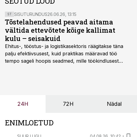
SEOTUD LOOD
SISUTURUNDUS
26.06.26, 13:15
ST
Tõstelahendused peavad aitama
vältida ettevõtete kõige kallimat
kulu – seisakuid
Ehitus-, tööstus- ja logistikasektoris räägitakse täna
palju efektiivsusest, kuid praktikas määravad töö
tempo sageli hoopis seadmed, mille töökindlusest
sõltub kogu objekti või tootmise sujuvus. Kui tõstuk
seisab, töö katkeb või masin ei vasta töötingimustele,
ei tähenda see ettevõtte jaoks ainult tehnilist
probleemi, vaid otsest rahalist kulu, venivaid tähtaegu
ja suuremaid riske tööohutusele.
24H
72H
Nädal
ENIMLOETUD
SUUR LUGU
04.08.26, 10:42