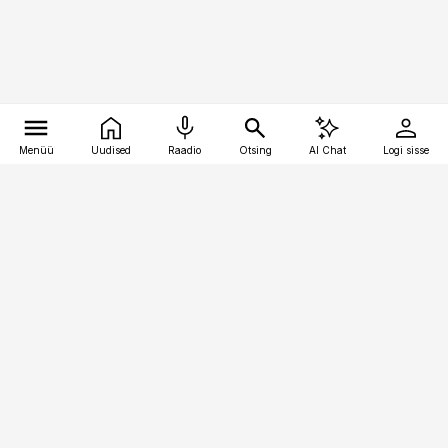
Menüü
Uudised
Raadio
Otsing
AI Chat
Logi sisse
Vana-Lõuna 39/1, 19094 Tallinn
(+372) 667 0111
toostusuudised@toostusuudised.ee
Telli
Reklaam
Firmast
Sisu kasutamisõigused
Ajakirjaniku