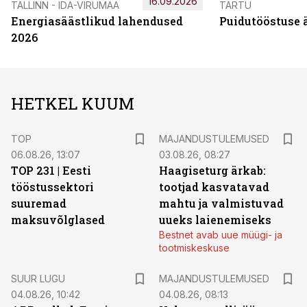
16.09.2026
TALLINN - IDA-VIRUMAA
TARTU
Energiasäästlikud lahendused
Puidutööstuse 
2026
HETKEL KUUM
TOP
MAJANDUSTULEMUSED
06.08.26, 13:07
03.08.26, 08:27
TOP 231 | Eesti
Haagiseturg ärkab:
tööstussektori
tootjad kasvatavad
suuremad
mahtu ja valmistuvad
maksuvõlglased
uueks laienemiseks
Bestnet avab uue müügi- ja
tootmiskeskuse
SUUR LUGU
MAJANDUSTULEMUSED
04.08.26, 10:42
04.08.26, 08:13