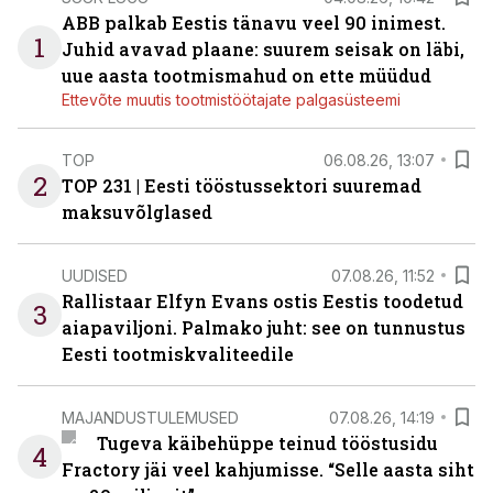
ABB palkab Eestis tänavu veel 90 inimest.
1
Juhid avavad plaane: suurem seisak on läbi,
uue aasta tootmismahud on ette müüdud
Ettevõte muutis tootmistöötajate palgasüsteemi
TOP
06.08.26, 13:07
2
TOP 231 | Eesti tööstussektori suuremad
maksuvõlglased
UUDISED
07.08.26, 11:52
Rallistaar Elfyn Evans ostis Eestis toodetud
3
aiapaviljoni. Palmako juht: see on tunnustus
Eesti tootmiskvaliteedile
MAJANDUSTULEMUSED
07.08.26, 14:19
Tugeva käibehüppe teinud tööstusidu
4
Fractory jäi veel kahjumisse. “Selle aasta siht