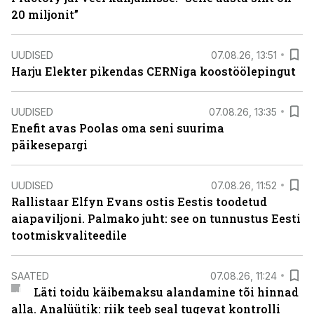
20 miljonit”
UUDISED
07.08.26, 13:51
Harju Elekter pikendas CERNiga koostöölepingut
UUDISED
07.08.26, 13:35
Enefit avas Poolas oma seni suurima
päikesepargi
UUDISED
07.08.26, 11:52
Rallistaar Elfyn Evans ostis Eestis toodetud
aiapaviljoni. Palmako juht: see on tunnustus Eesti
tootmiskvaliteedile
SAATED
07.08.26, 11:24
Läti toidu käibemaksu alandamine tõi hinnad
alla. Analüütik: riik teeb seal tugevat kontrolli