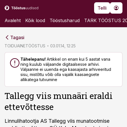
Telli
Avaleht
Kõik lood
Tööstusharud
TARK TÖÖSTUS 2
cebook
cebook
Tagasi
Twitter)
Twitter)
TOIDUAINETÖÖSTUS
03.01.14, 12:25
kedIn
kedIn
Tähelepanu!
Artikkel on enam kui 5 aastat vana
ning kuulub väljaande digitaalsesse arhiivi.
ail
ail
Väljaanne ei uuenda ega kaasajasta arhiveeritud
sisu, mistõttu võib olla vajalik kaasaegsete
k
k
allikatega tutvumine
Tallegg viis munaäri eraldi
ettevõttesse
Linnulihatootja AS Tallegg viis munatootmise