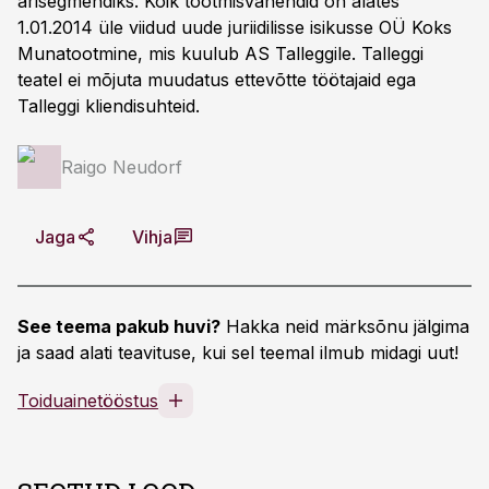
ärisegmendiks. Kõik tootmisvahendid on alates
1.01.2014 üle viidud uude juriidilisse isikusse OÜ Koks
Munatootmine, mis kuulub AS Talleggile. Talleggi
teatel ei mõjuta muudatus ettevõtte töötajaid ega
Talleggi kliendisuhteid.
Raigo Neudorf
Jaga
Vihja
See teema pakub huvi?
Hakka neid märksõnu jälgima
ja saad alati teavituse, kui sel teemal ilmub midagi uut!
Toiduainetööstus