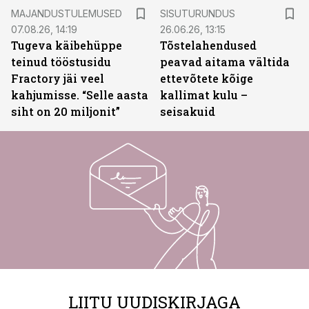
ST
MAJANDUSTULEMUSED
SISUTURUNDUS
07.08.26, 14:19
26.06.26, 13:15
Tugeva käibehüppe
Tõstelahendused
teinud tööstusidu
peavad aitama vältida
Fractory jäi veel
ettevõtete kõige
kahjumisse. “Selle aasta
kallimat kulu –
siht on 20 miljonit”
seisakuid
LIITU UUDISKIRJAGA