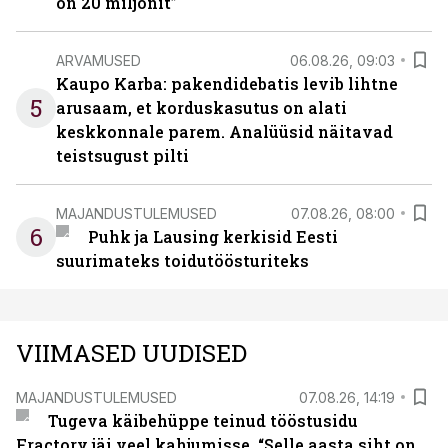
on 20 miljonit”
ARVAMUSED
06.08.26, 09:03
Kaupo Karba: pakendidebatis levib lihtne
5
arusaam, et korduskasutus on alati
keskkonnale parem. Analüüsid näitavad
teistsugust pilti
MAJANDUSTULEMUSED
07.08.26, 08:00
6
Puhk ja Lausing kerkisid Eesti
suurimateks toidutöösturiteks
VIIMASED UUDISED
MAJANDUSTULEMUSED
07.08.26, 14:19
Tugeva käibehüppe teinud tööstusidu
Fractory jäi veel kahjumisse. “Selle aasta siht on