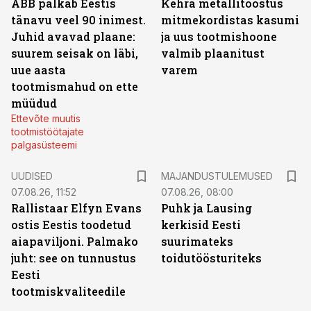
ABB palkab Eestis
Kehra metallitööstus
tänavu veel 90 inimest.
mitmekordistas kasumi
Juhid avavad plaane:
ja uus tootmishoone
suurem seisak on läbi,
valmib plaanitust
uue aasta
varem
tootmismahud on ette
müüdud
Ettevõte muutis
tootmistöötajate
palgasüsteemi
UUDISED
MAJANDUSTULEMUSED
07.08.26, 11:52
07.08.26, 08:00
Rallistaar Elfyn Evans
Puhk ja Lausing
ostis Eestis toodetud
kerkisid Eesti
aiapaviljoni. Palmako
suurimateks
juht: see on tunnustus
toidutöösturiteks
Eesti
tootmiskvaliteedile