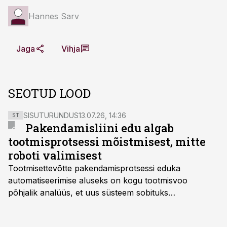
Hannes Sarv
Jaga
Vihja
SEOTUD LOOD
SISUTURUNDUS
13.07.26, 14:36
ST
Pakendamisliini edu algab
tootmisprotsessi mõistmisest, mitte
roboti valimisest
Tootmisettevõtte pakendamisprotsessi eduka
automatiseerimise aluseks on kogu tootmisvoo
põhjalik analüüs, et uus süsteem sobituks
olemasolevasse keskkonda, aitaks vähendada
tööjõuvajadust ning oleks valmis ka ettevõtte