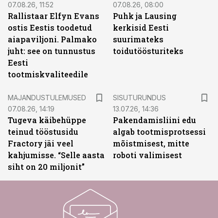
07.08.26, 11:52
07.08.26, 08:00
Rallistaar Elfyn Evans
Puhk ja Lausing
ostis Eestis toodetud
kerkisid Eesti
aiapaviljoni. Palmako
suurimateks
juht: see on tunnustus
toidutöösturiteks
Eesti
tootmiskvaliteedile
ST
MAJANDUSTULEMUSED
SISUTURUNDUS
07.08.26, 14:19
13.07.26, 14:36
Tugeva käibehüppe
Pakendamisliini edu
teinud tööstusidu
algab tootmisprotsessi
Fractory jäi veel
mõistmisest, mitte
kahjumisse. “Selle aasta
roboti valimisest
siht on 20 miljonit”