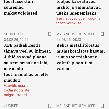
tööstussektori
tootjad kasvatavad
suuremad
mahtu ja valmistuvad
maksuvõlglased
uueks laienemiseks
Bestnet avab uue müügi- ja
tootmiskeskuse
SUUR LUGU
MAJANDUSTULEMUSED
04.08.26, 10:42
04.08.26, 08:13
ABB palkab Eestis
Kehra metallitööstus
tänavu veel 90 inimest.
mitmekordistas kasumi
Juhid avavad plaane:
ja uus tootmishoone
suurem seisak on läbi,
valmib plaanitust
uue aasta
varem
tootmismahud on ette
müüdud
Ettevõte muutis
tootmistöötajate
palgasüsteemi
UUDISED
MAJANDUSTULEMUSED