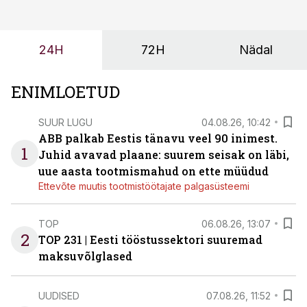
tulevasteks arenguteks. Lihtsalt roboti lisamine
enamasti oodatud tulemust ei too, nendib tootmise ja
tööstuse automatiseerimislahenduste arendaja Smitech
24H
72H
Nädal
OÜ tegevjuht Sander Mitendorf.
ENIMLOETUD
SUUR LUGU
04.08.26, 10:42
ABB palkab Eestis tänavu veel 90 inimest.
1
Juhid avavad plaane: suurem seisak on läbi,
uue aasta tootmismahud on ette müüdud
Ettevõte muutis tootmistöötajate palgasüsteemi
TOP
06.08.26, 13:07
2
TOP 231 | Eesti tööstussektori suuremad
maksuvõlglased
UUDISED
07.08.26, 11:52