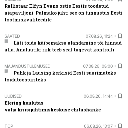
Rallistaar Elfyn Evans ostis Eestis toodetud
aiapaviljoni. Palmako juht: see on tunnustus Eesti
tootmiskvaliteedile
SAATED
07.08.26, 11:24
Läti toidu käibemaksu alandamine tõi hinnad
alla. Analüütik: riik teeb seal tugevat kontrolli
MAJANDUSTULEMUSED
07.08.26, 08:00
Puhk ja Lausing kerkisid Eesti suurimateks
toidutöösturiteks
UUDISED
06.08.26, 14:44
Elering kuulutas
välja kriisijuhtimiskeskuse ehitushanke
TOP
06.08.26, 13:07