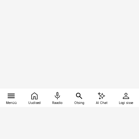
Menüü
Uudised
Raadio
Otsing
AI Chat
Logi sisse
Vana-Lõuna 39/1, 19094 Tallinn
(+372) 667 0111