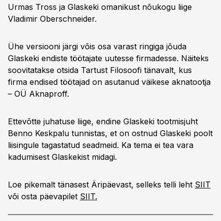
Urmas Tross ja Glaskeki omanikust nõukogu liige
Vladimir Oberschneider.
Ühe versiooni järgi võis osa varast ringiga jõuda
Glaskeki endiste töötajate uutesse firmadesse. Näiteks
soovitatakse otsida Tartust Filosoofi tänavalt, kus
firma endised töötajad on asutanud väikese aknatootja
– OÜ Aknaproff.
Ettevõtte juhatuse liige, endine Glaskeki tootmisjuht
Benno Keskpalu tunnistas, et on ostnud Glaskeki poolt
liisingule tagastatud seadmeid. Ka tema ei tea vara
kadumisest Glaskekist midagi.
Loe pikemalt tänasest Äripäevast, selleks telli leht
SIIT
või osta päevapilet
SIIT.