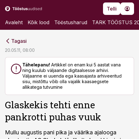
Telli
Avaleht
Kõik lood
Tööstusharud
TARK TÖÖSTUS 2
cebook
cebook
Tagasi
Twitter)
Twitter)
20.05.11, 08:00
kedIn
kedIn
Tähelepanu!
Artikkel on enam kui 5 aastat vana
ning kuulub väljaande digitaalsesse arhiivi.
ail
ail
Väljaanne ei uuenda ega kaasajasta arhiveeritud
sisu, mistõttu võib olla vajalik kaasaegsete
k
k
allikatega tutvumine
Glaskekis tehti enne
pankrotti puhas vuuk
Mullu augustis pani pika ja väärika ajalooga