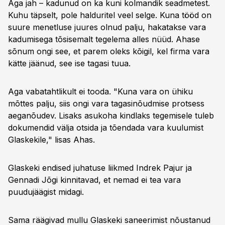
Aga jah – kadunud on ka kuni kolmandik seadmetest.
Kuhu täpselt, pole halduritel veel selge. Kuna tööd on
suure menetluse juures olnud palju, hakatakse vara
kadumisega tõsisemalt tegelema alles nüüd. Ahase
sõnum ongi see, et parem oleks kõigil, kel firma vara
kätte jäänud, see ise tagasi tuua.
Aga vabatahtlikult ei tooda. "Kuna vara on ühiku
mõttes palju, siis ongi vara tagasinõudmise protsess
aeganõudev. Lisaks asukoha kindlaks tegemisele tuleb
dokumendid välja otsida ja tõendada vara kuulumist
Glaskekile," lisas Ahas.
Glaskeki endised juhatuse liikmed Indrek Pajur ja
Gennadi Jõgi kinnitavad, et nemad ei tea vara
puudujäägist midagi.
Sama räägivad mullu Glaskeki saneerimist nõustanud