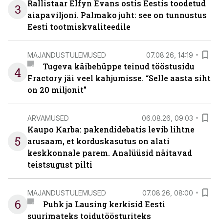
Rallistaar Elfyn Evans ostis Eestis toodetud
3
aiapaviljoni. Palmako juht: see on tunnustus
Eesti tootmiskvaliteedile
MAJANDUSTULEMUSED
07.08.26, 14:19
Tugeva käibehüppe teinud tööstusidu
4
Fractory jäi veel kahjumisse. “Selle aasta siht
on 20 miljonit”
ARVAMUSED
06.08.26, 09:03
Kaupo Karba: pakendidebatis levib lihtne
5
arusaam, et korduskasutus on alati
keskkonnale parem. Analüüsid näitavad
teistsugust pilti
MAJANDUSTULEMUSED
07.08.26, 08:00
6
Puhk ja Lausing kerkisid Eesti
suurimateks toidutöösturiteks