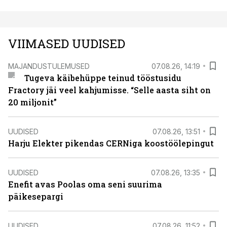
VIIMASED UUDISED
MAJANDUSTULEMUSED
07.08.26, 14:19
Tugeva käibehüppe teinud tööstusidu
Fractory jäi veel kahjumisse. “Selle aasta siht on
20 miljonit”
UUDISED
07.08.26, 13:51
Harju Elekter pikendas CERNiga koostöölepingut
UUDISED
07.08.26, 13:35
Enefit avas Poolas oma seni suurima
päikesepargi
UUDISED
07.08.26, 11:52