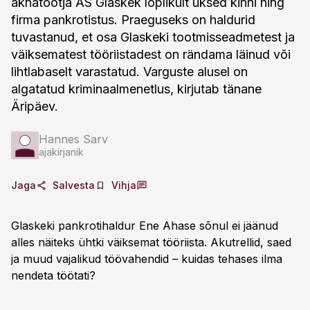
aknatootja AS Glaskek lõplikult uksed kinni ning
firma pankrotistus. Praeguseks on haldurid
tuvastanud, et osa Glaskeki tootmisseadmetest ja
väiksematest tööriistadest on rändama läinud või
lihtlabaselt varastatud. Varguste alusel on
algatatud kriminaalmenetlus, kirjutab tänane
Äripäev.
Hannes Sarv
ajakirjanik
Jaga
Salvesta
Vihja
Glaskeki pankrotihaldur Ene Ahase sõnul ei jäänud
alles näiteks ühtki väiksemat tööriista. Akutrellid, saed
ja muud vajalikud töövahendid – kuidas tehases ilma
nendeta töötati?