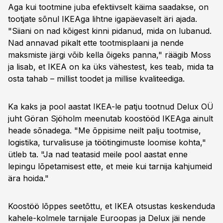
Aga kui tootmine juba efektiivselt käima saadakse, on
tootjate sõnul IKEAga lihtne igapäevaselt äri ajada.
"Siiani on nad kõigest kinni pidanud, mida on lubanud.
Nad annavad pikalt ette tootmisplaani ja nende
maksmiste järgi võib kella õigeks panna," räägib Moss
ja lisab, et IKEA on ka üks vähestest, kes teab, mida ta
osta tahab – millist toodet ja millise kvaliteediga.
Ka kaks ja pool aastat IKEA-le patju tootnud Delux OÜ
juht Göran Sjöholm meenutab koostööd IKEAga ainult
heade sõnadega. "Me õppisime neilt palju tootmise,
logistika, turvalisuse ja töötingimuste loomise kohta,"
ütleb ta. "Ja nad teatasid meile pool aastat enne
lepingu lõpetamisest ette, et meie kui tarnija kahjumeid
ära hoida."
Koostöö lõppes seetõttu, et IKEA otsustas keskenduda
kahele-kolmele tarnijale Euroopas ja Delux jäi nende