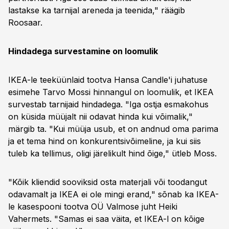
lastakse ka tarnijal areneda ja teenida," räägib
Roosaar.
Hindadega survestamine on loomulik
IKEA-le teeküünlaid tootva Hansa Candle'i juhatuse
esimehe Tarvo Mossi hinnangul on loomulik, et IKEA
survestab tarnijaid hindadega. "Iga ostja esmakohus
on küsida müüjalt nii odavat hinda kui võimalik,"
märgib ta. "Kui müüja usub, et on andnud oma parima
ja et tema hind on konkurentsivõimeline, ja kui siis
tuleb ka tellimus, oligi järelikult hind õige," ütleb Moss.
"Kõik kliendid sooviksid osta materjali või toodangut
odavamalt ja IKEA ei ole mingi erand," sõnab ka IKEA-
le kasespooni tootva OÜ Valmose juht Heiki
Vahermets. "Samas ei saa väita, et IKEA-l on kõige