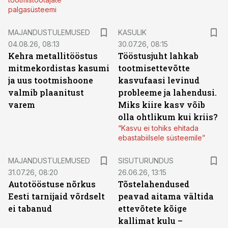
palgasüsteemi
MAJANDUSTULEMUSED
KASULIK
04.08.26, 08:13
30.07.26, 08:15
Kehra metallitööstus
Tööstusjuht lahkab
mitmekordistas kasumi
tootmisettevõtte
ja uus tootmishoone
kasvufaasi levinud
valmib plaanitust
probleeme ja lahendusi.
varem
Miks kiire kasv võib
olla ohtlikum kui kriis?
“Kasvu ei tohiks ehitada
ebastabiilsele süsteemile”
ST
MAJANDUSTULEMUSED
SISUTURUNDUS
31.07.26, 08:20
26.06.26, 13:15
Autotööstuse nõrkus
Tõstelahendused
Eesti tarnijaid võrdselt
peavad aitama vältida
ei tabanud
ettevõtete kõige
kallimat kulu –