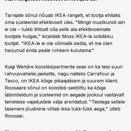
Tarnijate sõnul nõuab IKEA rangelt, et tootja ehitaks
oma süsteemid efektiivselt üles. "Mingit mustkunsti siin
ei ole – tuleb lihtsalt olla selle ala efektiivseimate
tootjate hulgas," kirjeldab Moss IKEA-le sobilikku
tootjat. "IKEA-le ei ole võimalik öelda, et ma olen
harjunud enda peale rohkem kulutama."
Kuigi Wendre koostööpartnerite seas on ka teisi suuri
rahvusvahelisi jaekette, nagu näiteks Carrefour ja
Tesco, on IKEA kõige pikaajalisem ja suurem klient.
Roosaare sõnul on koostöö seetõttu ka kõige
läbimõeldum ja süsteemid on aegade jooksul vastavalt
teineteise vajadustele välja arendatud. "Teistega sellele
tasemeni jõudmine võtab ikka tükk-tükk aega," ütleb
Roosaar.