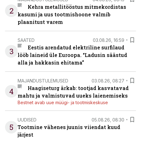
Kehra metallitööstus mitmekordistas
2
kasumi ja uus tootmishoone valmib
plaanitust varem
SAATED
03.08.26, 16:59
Eestis arendatud elektriline surfilaud
3
lööb laineid üle Euroopa. “Ladusin säästud
alla ja hakkasin ehitama”
MAJANDUSTULEMUSED
03.08.26, 08:27
Haagiseturg ärkab: tootjad kasvatavad
4
mahtu ja valmistuvad uueks laienemiseks
Bestnet avab uue müügi- ja tootmiskeskuse
UUDISED
05.08.26, 08:30
5
Tootmine vähenes juunis viiendat kuud
järjest