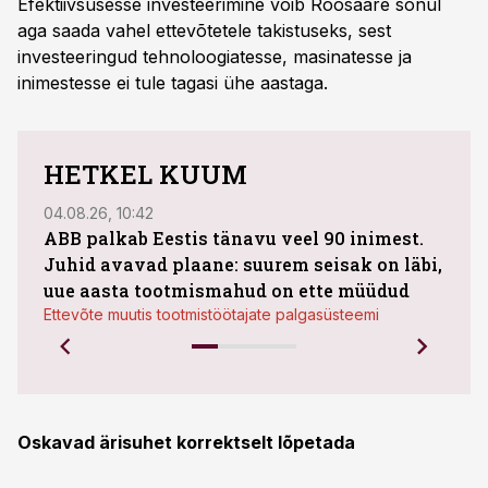
Efektiivsusesse investeerimine võib Roosaare sõnul
aga saada vahel ettevõtetele takistuseks, sest
investeeringud tehnoloogiatesse, masinatesse ja
inimestesse ei tule tagasi ühe aastaga.
HETKEL KUUM
04.08.26, 10:42
03.08
ABB palkab Eestis tänavu veel 90 inimest.
Juhid avavad plaane: suurem seisak on läbi,
maht
uue aasta tootmismahud on ette müüdud
Bestn
Ettevõte muutis tootmistöötajate palgasüsteemi
Oskavad ärisuhet korrektselt lõpetada