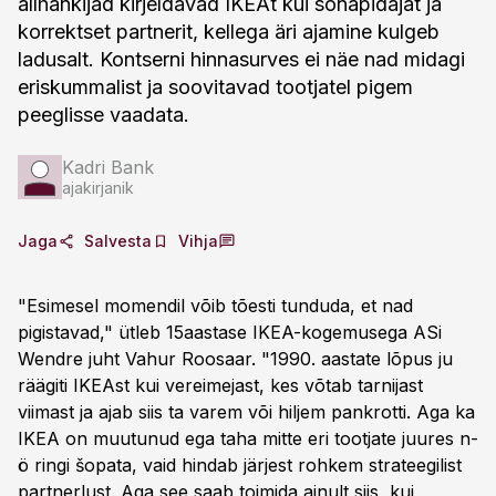
allhankijad kirjeldavad IKEAt kui sõnapidajat ja
korrektset partnerit, kellega äri ajamine kulgeb
ladusalt. Kontserni hinnasurves ei näe nad midagi
eriskummalist ja soovitavad tootjatel pigem
peeglisse vaadata.
Kadri Bank
ajakirjanik
Jaga
Salvesta
Vihja
"Esimesel momendil võib tõesti tunduda, et nad
pigistavad," ütleb 15aastase IKEA-kogemusega ASi
Wendre juht Vahur Roosaar. "1990. aastate lõpus ju
räägiti IKEAst kui vereimejast, kes võtab tarnijast
viimast ja ajab siis ta varem või hiljem pankrotti. Aga ka
IKEA on muutunud ega taha mitte eri tootjate juures n-
ö ringi šopata, vaid hindab järjest rohkem strateegilist
partnerlust. Aga see saab toimida ainult siis, kui