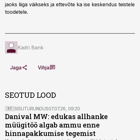
jaoks liiga väikseks ja ettevõte ka ise keskendus teistele
toodetele.
Kadri Bank
Jaga
Vihja
SEOTUD LOOD
SISUTURUNDUS
07.07.26, 09:20
ST
Danival MW: edukas allhanke
müügitöö algab ammu enne
hinnapakkumise tegemist