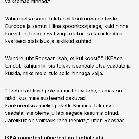
väiksemad hinnad."
Vahermetsa sõnul tuleb neil konkureerida teiste
Euroopa ja samuti Hiina spoonitootjatega, kuid hinna
kõrval on tänapäeval väga oluline ka tarnekindlus,
kvaliteedi stabiilsus ja isiklikud suhted.
Wendre juht Roosaar lisab, et kui koostöö IKEAga
tundub kahjumlik, siis tuleks iseendale otsa vaadata ja
küsida, miks me ei tule selle hinnaga välja.
"Teatud artikleid pole ka meil huvi teha, samas on
nišid, kus meie süsteemid pakuvad
konkurentsivõimelist paketti. Kui meie tulemusi
vaadata, siis oleme ju läbi aegade kasumis olnud.
Järelikult on võimalik raha teenida," ütleb Roosaar.
IKEA rangetest nõuetest on tootjale abi