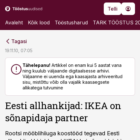
Telli
Avaleht
Kõik lood
Tööstusharud
TARK TÖÖSTUS 2
cebook
cebook
Tagasi
Twitter)
Twitter)
19.11.10, 07:05
kedIn
kedIn
Tähelepanu!
Artikkel on enam kui 5 aastat vana
ning kuulub väljaande digitaalsesse arhiivi.
ail
ail
Väljaanne ei uuenda ega kaasajasta arhiveeritud
sisu, mistõttu võib olla vajalik kaasaegsete
k
k
allikatega tutvumine
Eesti allhankijad: IKEA on
sõnapidaja partner
Rootsi mööblihiiuga koostööd tegevad Eesti