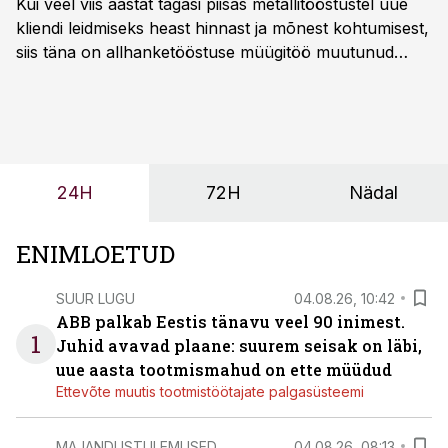
Kui veel viis aastat tagasi piisas metallitööstustel uue
kliendi leidmiseks heast hinnast ja mõnest kohtumisest,
siis täna on allhanketööstuse müügitöö muutunud
märksa pikemaks ja süsteemsemaks. Konkurents on
kasvanud, kliendid kaaluvad otsuseid põhjalikumalt
ning partnerit ei valita enam ainult tootmisvõimekuse
või hinnakirja järgi.
24H
72H
Nädal
ENIMLOETUD
SUUR LUGU
04.08.26, 10:42
ABB palkab Eestis tänavu veel 90 inimest.
1
Juhid avavad plaane: suurem seisak on läbi,
uue aasta tootmismahud on ette müüdud
Ettevõte muutis tootmistöötajate palgasüsteemi
MAJANDUSTULEMUSED
04.08.26, 08:13