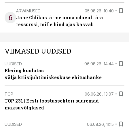
ARVAMUSED
05.08.26, 10:40
6
Jane Oblikas: ärme anna odavalt ära
ressurssi, mille hind ajas kasvab
VIIMASED UUDISED
UUDISED
06.08.26, 14:44
Elering kuulutas
välja kriisijuhtimiskeskuse ehitushanke
TOP
06.08.26, 13:07
TOP 231 | Eesti tööstussektori suuremad
maksuvõlglased
UUDISED
06.08.26, 11:15