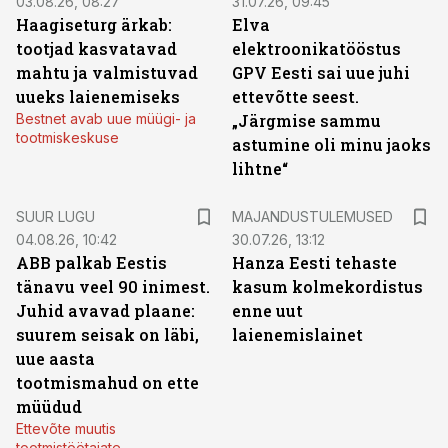
03.08.26, 08:27
31.07.26, 09:45
Haagiseturg ärkab:
Elva
tootjad kasvatavad
elektroonikatööstus
mahtu ja valmistuvad
GPV Eesti sai uue juhi
uueks laienemiseks
ettevõtte seest.
Bestnet avab uue müügi- ja
„Järgmise sammu
tootmiskeskuse
astumine oli minu jaoks
lihtne“
SUUR LUGU
MAJANDUSTULEMUSED
04.08.26, 10:42
30.07.26, 13:12
ABB palkab Eestis
Hanza Eesti tehaste
tänavu veel 90 inimest.
kasum kolmekordistus
Juhid avavad plaane:
enne uut
suurem seisak on läbi,
laienemislainet
uue aasta
tootmismahud on ette
müüdud
Ettevõte muutis
tootmistöötajate