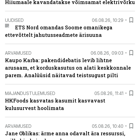
Hiiumaale kavandatakse võimsamat elektrivõrku
UUDISED
06.08.26, 10:29
ETS Nord omandas Soome omanikega
ettevõttelt jahutusseadmete ärisuuna
ARVAMUSED
06.08.26, 09:03
Kaupo Karba: pakendidebatis levib lihtne
arusaam, et korduskasutus on alati keskkonnale
parem. Analüüsid näitavad teistsugust pilti
MAJANDUSTULEMUSED
05.08.26, 11:41
HKFoods kasvatas kasumit kasvavast
kulusurvest hoolimata
ARVAMUSED
05.08.26, 10:40
Jane Oblikas: ärme anna odavalt ära ressurssi,