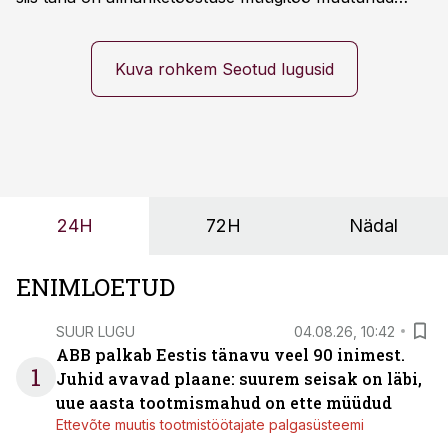
märksa pikemaks ja süsteemsemaks. Konkurents on
kasvanud, kliendid kaaluvad otsuseid põhjalikumalt
ning partnerit ei valita enam ainult tootmisvõimekuse
Kuva rohkem Seotud lugusid
või hinnakirja järgi.
24H
72H
Nädal
ENIMLOETUD
SUUR LUGU
04.08.26, 10:42
ABB palkab Eestis tänavu veel 90 inimest.
1
Juhid avavad plaane: suurem seisak on läbi,
uue aasta tootmismahud on ette müüdud
Ettevõte muutis tootmistöötajate palgasüsteemi