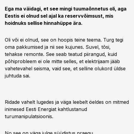
Ega ma väidagi, et see mingi tuumaõnnetus oli, aga
Eestis ei olnud sel ajal ka reservvõimsust, mis
hoidnuks sellise hinnahüppe ära.
Oli või ei olnud, see on hoopis teine teema. Turg tegi
oma pakkumised ja nii see kujunes. Suvel, tõsi,
tehakse remonte. See seab teatud piirangud, kuid
põhiprobleem ei ole mitte selles, et elektrijaam jääb
vahetevahel seisma, vaid see, et selline olukord üldse
juhtuda sai.
Ridade vahelt lugedes ja väga leebelt öeldes on mitmed
inimesed Eesti Energiat kahtlustanud
turumanipulatsioonis.
No see on väga julge süüdistus praegu…