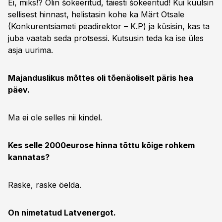
Ei, miks!? Olin šokeeritud, täiesti šokeeritud! Kui kuulsin
sellisest hinnast, helistasin kohe ka Märt Otsale
(Konkurentsiameti peadirektor – K.P) ja küsisin, kas ta
juba vaatab seda protsessi. Kutsusin teda ka ise üles
asja uurima.
Majanduslikus mõttes oli tõenäoliselt päris hea
päev.
Ma ei ole selles nii kindel.
Kes selle 2000eurose hinna tõttu kõige rohkem
kannatas?
Raske, raske öelda.
On nimetatud Latvenergot.