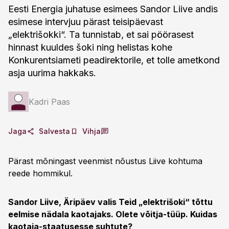
Eesti Energia juhatuse esimees Sandor Liive andis
esimese intervjuu pärast teisipäevast
„elektrišokki“. Ta tunnistab, et sai pöörasest
hinnast kuuldes šoki ning helistas kohe
Konkurentsiameti peadirektorile, et tolle ametkond
asja uurima hakkaks.
Kadri Paas
Jaga
Salvesta
Vihja
Pärast mõningast veenmist nõustus Liive kohtuma
reede hommikul.
Sandor Liive, Äripäev valis Teid „elektrišoki“ tõttu
eelmise nädala kaotajaks. Olete võitja-tüüp. Kuidas
kaotaja-staatusesse suhtute?