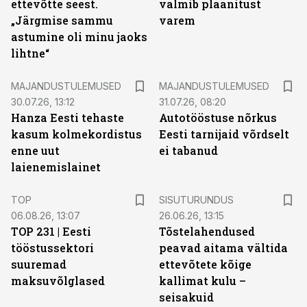
ettevõtte seest.
valmib plaanitust
„Järgmise sammu
varem
astumine oli minu jaoks
lihtne“
MAJANDUSTULEMUSED
MAJANDUSTULEMUSED
30.07.26, 13:12
31.07.26, 08:20
Hanza Eesti tehaste
Autotööstuse nõrkus
kasum kolmekordistus
Eesti tarnijaid võrdselt
enne uut
ei tabanud
laienemislainet
ST
TOP
SISUTURUNDUS
06.08.26, 13:07
26.06.26, 13:15
TOP 231 | Eesti
Tõstelahendused
tööstussektori
peavad aitama vältida
suuremad
ettevõtete kõige
maksuvõlglased
kallimat kulu –
seisakuid