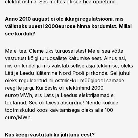
elektrit ostma. Ses mõttes oli see hea õppetund.
Anno 2010 august ei ole ikkagi regulatsiooni, mis
välistaks uuesti 2000eurose hinna kordumist. Millal
see kordub?
Ma ei tea. Oleme üks turuosalistest Me ei saa võtta
vastutust kõigi turuosaliste käitumise eest. Ainus asi,
mis on kindel ja mis välistab sellise asja tekkimise, oleks
Läti ja Leedu lülitamine Nord Pooli piirkonda. Sel juhul
oleks reguleeritud nii ostmis-kui müügipool samade
reeglite järgi. Kui Eestis oli elektrihind 2000
eurot/MWh, siis Lätis ja Leedus elektrijaamad ei
töötanud. See oli täiesti absurdne! Nende kõikide
tootmiskulud koos käivitamisega oleks alla 100
euro/MWh.
Kas keegi vastutab ka juhtunu eest?