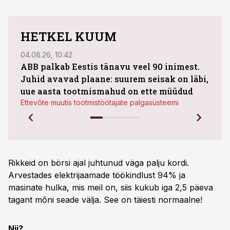
HETKEL KUUM
04.08.26, 10:42
04.08
ABB palkab Eestis tänavu veel 90 inimest.
Juhid avavad plaane: suurem seisak on läbi,
kasu
uue aasta tootmismahud on ette müüdud
plaa
Ettevõte muutis tootmistöötajate palgasüsteemi
Rikkeid on börsi ajal juhtunud väga palju kordi.
Arvestades elektrijaamade töökindlust 94% ja
masinate hulka, mis meil on, siis kukub iga 2,5 päeva
tagant mõni seade välja. See on täiesti normaalne!
Nii?