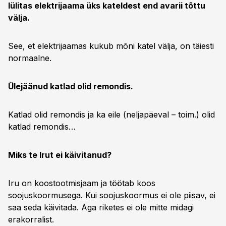
lülitas elektrijaama üks kateldest end avarii tõttu
välja.
See, et elektrijaamas kukub mõni katel välja, on täiesti
normaalne.
Ülejäänud katlad olid remondis.
Katlad olid remondis ja ka eile (neljapäeval – toim.) olid
katlad remondis…
Miks te Irut ei käivitanud?
Iru on koostootmisjaam ja töötab koos
soojuskoormusega. Kui soojuskoormus ei ole piisav, ei
saa seda käivitada. Aga riketes ei ole mitte midagi
erakorralist.