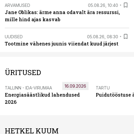
ARVAMUSED
05.08.26, 10:40
Jane Oblikas: ärme anna odavalt ära ressurssi,
mille hind ajas kasvab
UUDISED
05.08.26, 08:30
Tootmine vähenes juunis viiendat kuud järjest
ÜRITUSED
16.09.2026
TALLINN - IDA-VIRUMAA
TARTU
Energiasäästlikud lahendused
Puidutööstuse 
2026
HETKEL KUUM