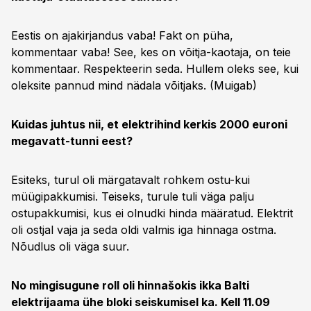
Eestis on ajakirjandus vaba! Fakt on püha,
kommentaar vaba! See, kes on võitja-kaotaja, on teie
kommentaar. Respekteerin seda. Hullem oleks see, kui
oleksite pannud mind nädala võitjaks. (Muigab)
Kuidas juhtus nii, et elektrihind kerkis 2000 euroni
megavatt-tunni eest?
Esiteks, turul oli märgatavalt rohkem ostu-kui
müügipakkumisi. Teiseks, turule tuli väga palju
ostupakkumisi, kus ei olnudki hinda määratud. Elektrit
oli ostjal vaja ja seda oldi valmis iga hinnaga ostma.
Nõudlus oli väga suur.
No mingisugune roll oli hinnašokis ikka Balti
elektrijaama ühe bloki seiskumisel ka. Kell 11.09