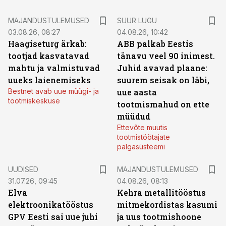
MAJANDUSTULEMUSED
SUUR LUGU
03.08.26, 08:27
04.08.26, 10:42
Haagiseturg ärkab:
ABB palkab Eestis
tootjad kasvatavad
tänavu veel 90 inimest.
mahtu ja valmistuvad
Juhid avavad plaane:
uueks laienemiseks
suurem seisak on läbi,
Bestnet avab uue müügi- ja
uue aasta
tootmiskeskuse
tootmismahud on ette
müüdud
Ettevõte muutis
tootmistöötajate
palgasüsteemi
UUDISED
MAJANDUSTULEMUSED
31.07.26, 09:45
04.08.26, 08:13
Elva
Kehra metallitööstus
elektroonikatööstus
mitmekordistas kasumi
GPV Eesti sai uue juhi
ja uus tootmishoone