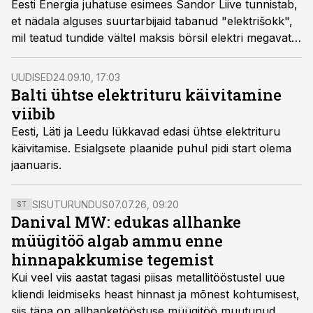
Eesti Energia juhatuse esimees Sandor Liive tunnistab,
et nädala alguses suurtarbijaid tabanud "elektrišokk",
mil teatud tundide vältel maksis börsil elektri megavatt-
tund 2000 eurot, rabas ka teda.
UUDISED
24.09.10, 17:03
Balti ühtse elektrituru käivitamine
viibib
Eesti, Läti ja Leedu lükkavad edasi ühtse elektrituru
käivitamise. Esialgsete plaanide puhul pidi start olema
jaanuaris.
SISUTURUNDUS
07.07.26, 09:20
ST
Danival MW: edukas allhanke
müügitöö algab ammu enne
hinnapakkumise tegemist
Kui veel viis aastat tagasi piisas metallitööstustel uue
kliendi leidmiseks heast hinnast ja mõnest kohtumisest,
siis täna on allhanketööstuse müügitöö muutunud