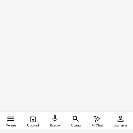
Menüü
Uudised
Raadio
Otsing
AI Chat
Logi sisse