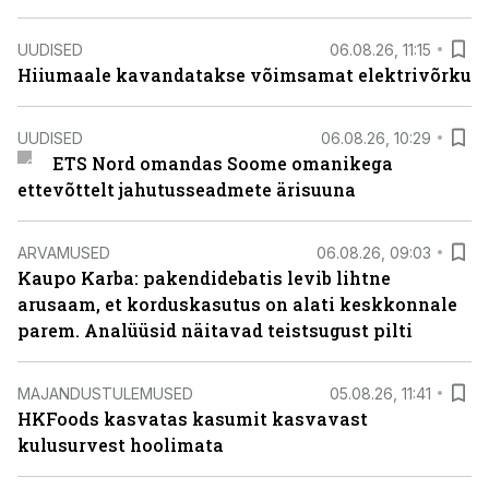
UUDISED
06.08.26, 11:15
Hiiumaale kavandatakse võimsamat elektrivõrku
UUDISED
06.08.26, 10:29
ETS Nord omandas Soome omanikega
ettevõttelt jahutusseadmete ärisuuna
ARVAMUSED
06.08.26, 09:03
Kaupo Karba: pakendidebatis levib lihtne
arusaam, et korduskasutus on alati keskkonnale
parem. Analüüsid näitavad teistsugust pilti
MAJANDUSTULEMUSED
05.08.26, 11:41
HKFoods kasvatas kasumit kasvavast
kulusurvest hoolimata