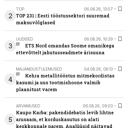
TOP
06.08.26, 13:07
2
TOP 231 | Eesti tööstussektori suuremad
maksuvõlglased
UUDISED
06.08.26, 10:29
3
ETS Nord omandas Soome omanikega
ettevõttelt jahutusseadmete ärisuuna
MAJANDUSTULEMUSED
04.08.26, 08:13
Kehra metallitööstus mitmekordistas
4
kasumi ja uus tootmishoone valmib
plaanitust varem
ARVAMUSED
06.08.26, 09:03
Kaupo Karba: pakendidebatis levib lihtne
5
arusaam, et korduskasutus on alati
keskkonnale parem. Analüüsid näitavad