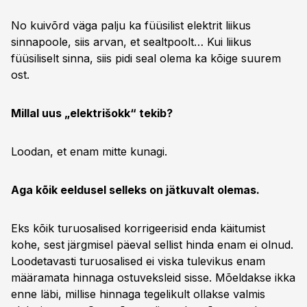
No kuivõrd väga palju ka füüsilist elektrit liikus
sinnapoole, siis arvan, et sealtpoolt… Kui liikus
füüsiliselt sinna, siis pidi seal olema ka kõige suurem
ost.
Millal uus „elektrišokk“ tekib?
Loodan, et enam mitte kunagi.
Aga kõik eeldusel selleks on jätkuvalt olemas.
Eks kõik turuosalised korrigeerisid enda käitumist
kohe, sest järgmisel päeval sellist hinda enam ei olnud.
Loodetavasti turuosalised ei viska tulevikus enam
määramata hinnaga ostuveksleid sisse. Mõeldakse ikka
enne läbi, millise hinnaga tegelikult ollakse valmis