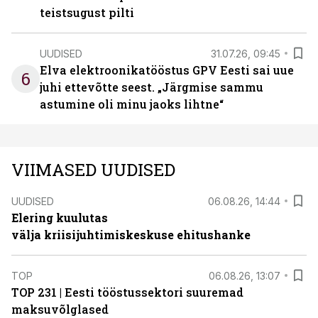
teistsugust pilti
UUDISED
31.07.26, 09:45
Elva elektroonikatööstus GPV Eesti sai uue
6
juhi ettevõtte seest. „Järgmise sammu
astumine oli minu jaoks lihtne“
VIIMASED UUDISED
UUDISED
06.08.26, 14:44
Elering kuulutas
välja kriisijuhtimiskeskuse ehitushanke
TOP
06.08.26, 13:07
TOP 231 | Eesti tööstussektori suuremad
maksuvõlglased