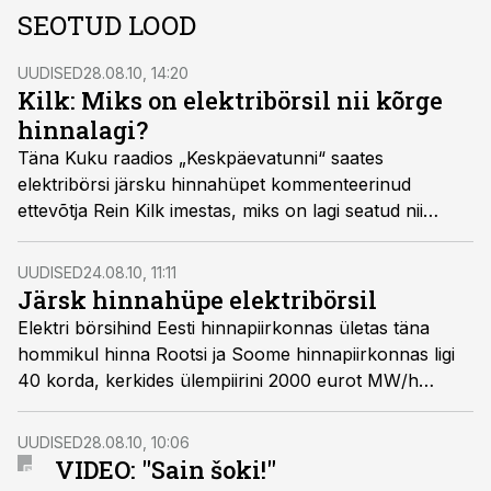
SEOTUD LOOD
UUDISED
28.08.10, 14:20
Kilk: Miks on elektribörsil nii kõrge
hinnalagi?
Täna Kuku raadios „Keskpäevatunni“ saates
elektribörsi järsku hinnahüpet kommenteerinud
ettevõtja Rein Kilk imestas, miks on lagi seatud nii
kõrgele, et hind sai kerkida 2000 eurole megavatt-
tunni eest.
UUDISED
24.08.10, 11:11
Järsk hinnahüpe elektribörsil
Elektri börsihind Eesti hinnapiirkonnas ületas täna
hommikul hinna Rootsi ja Soome hinnapiirkonnas ligi
40 korda, kerkides ülempiirini 2000 eurot MW/h
kohta.
UUDISED
28.08.10, 10:06
VIDEO: "Sain šoki!"