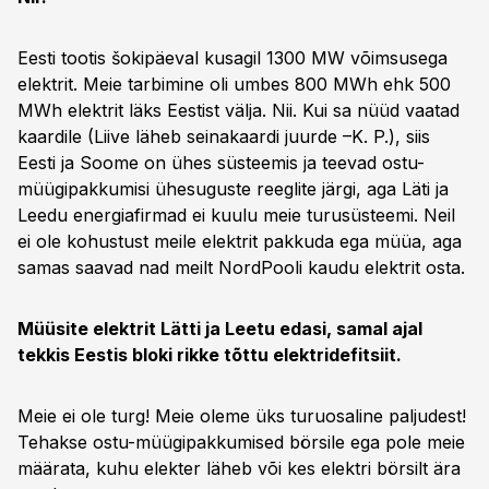
Eesti tootis šokipäeval kusagil 1300 MW võimsusega
elektrit. Meie tarbimine oli umbes 800 MWh ehk 500
MWh elektrit läks Eestist välja. Nii. Kui sa nüüd vaatad
kaardile (Liive läheb seinakaardi juurde –K. P.), siis
Eesti ja Soome on ühes süsteemis ja teevad ostu-
müügipakkumisi ühesuguste reeglite järgi, aga Läti ja
Leedu energiafirmad ei kuulu meie turusüsteemi. Neil
ei ole kohustust meile elektrit pakkuda ega müüa, aga
samas saavad nad meilt NordPooli kaudu elektrit osta.
Müüsite elektrit Lätti ja Leetu edasi, samal ajal
tekkis Eestis bloki rikke tõttu elektridefitsiit.
Meie ei ole turg! Meie oleme üks turuosaline paljudest!
Tehakse ostu-müügipakkumised börsile ega pole meie
määrata, kuhu elekter läheb või kes elektri börsilt ära