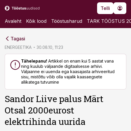
Telli
Avaleht
Kõik lood
Tööstusharud
TARK TÖÖSTUS 2
cebook
cebook
Tagasi
Twitter)
Twitter)
ENERGEETIKA
30.08.10, 11:23
kedIn
kedIn
Tähelepanu!
Artikkel on enam kui 5 aastat vana
ning kuulub väljaande digitaalsesse arhiivi.
ail
ail
Väljaanne ei uuenda ega kaasajasta arhiveeritud
sisu, mistõttu võib olla vajalik kaasaegsete
k
k
allikatega tutvumine
Sandor Liive palus Märt
Otsal 2000eurost
elektrihinda uurida