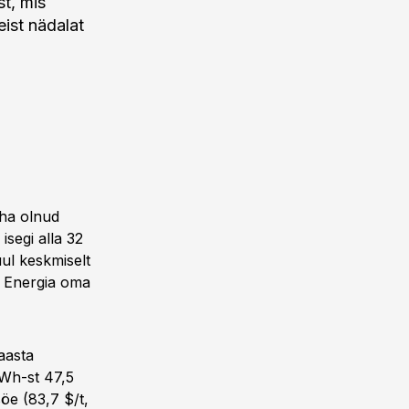
st, mis
eist nädalat
äha olnud
isegi alla 32
uul keskmiselt
 Energia oma
 aasta
Wh-st 47,5
öe (83,7 $/t,