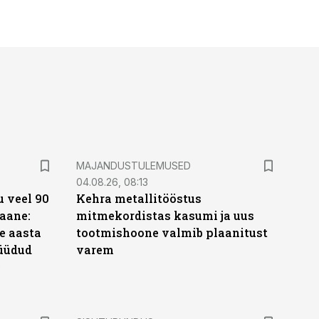
MAJANDUSTULEMUSED
04.08.26, 08:13
 veel 90
Kehra metallitööstus
aane:
mitmekordistas kasumi ja uus
e aasta
tootmishoone valmib plaanitust
üüdud
varem
e
ST