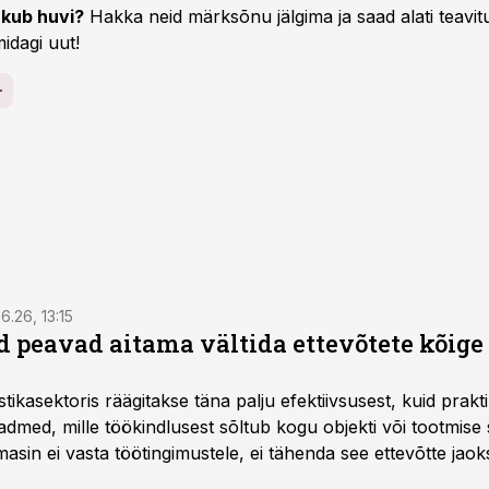
kub huvi?
Hakka neid märksõnu jälgima ja saad alati teavitu
idagi uut!
6.26, 13:15
 peavad aitama vältida ettevõtete kõige
istikasektoris räägitakse täna palju efektiivsusest, kuid pra
dmed, mille töökindlusest sõltub kogu objekti või tootmise 
asin ei vasta töötingimustele, ei tähenda see ettevõtte jaoks 
rahalist kulu, venivaid tähtaegu ja suuremaid riske tööohutu