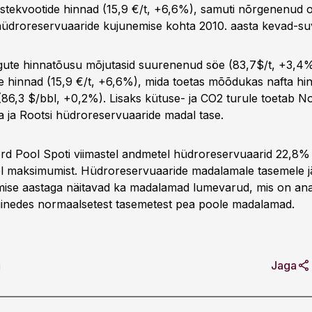
stekvootide hinnad (15,9 €/t, +6,6%), samuti nõrgenenud 
droreservuaaride kujunemise kohta 2010. aasta kevad-suv
gute hinnatõusu mõjutasid suurenenud söe (83,7$/t, +3,4%
e hinnad (15,9 €/t, +6,6%), mida toetas mõõdukas nafta hi
86,3 $/bbl, +0,2%). Lisaks kütuse- ja CO2 turule toetab No
a ja Rootsi hüdroreservuaaride madal tase.
d Pool Spoti viimastel andmetel hüdroreservuaarid 22,8% 
l maksimumist. Hüdroreservuaaride madalamale tasemele j
mise aastaga näitavad ka madalamad lumevarud, mis on ana
inedes normaalsetest tasemetest pea poole madalamad.
a
Jaga