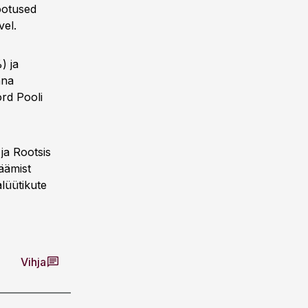
ootused
el.
) ja
nna
rd Pooli
ja Rootsis
äämist
lüütikute
Vihja