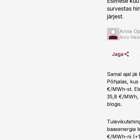
Esimese kuu 
survestas hi
järjest.
Anne Oj
Arco Vara
Jaga
Samal ajal jäi
Põhjalas, kus 
€/MWh-st. Ele
35,8 €/MWh, 
blogis.
Tulevikutehing
baasenergia l
€/MWh-ni (+11