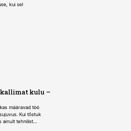
se, kui sel
 kallimat kulu –
ktikas määravad töö
sujuvus. Kui tõstuk
ainult tehnilist
sele.