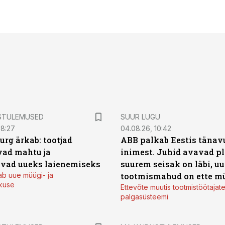
STULEMUSED
SUUR LUGU
08:27
04.08.26, 10:42
urg ärkab: tootjad
ABB palkab Eestis tänavu
ad mahtu ja
inimest. Juhid avavad pl
vad uueks laienemiseks
suurem seisak on läbi, uu
ab uue müügi- ja
tootmismahud on ette m
kuse
Ettevõte muutis tootmistöötajat
palgasüsteemi