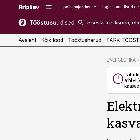
pollumajandus.ee
logistikauudised.ee
kaubandus.ee
imelineajalugu.ee
kinnisvarauudised.ee
imelineteadus.ee
Avaleht
Kõik lood
Tööstusharud
TARK TÖÖST
cebook
cebook
ENERGEETIKA
Twitter)
Twitter)
Tähele
kedIn
kedIn
arhiivi
kaasaeg
ail
ail
Elekt
k
k
kasva