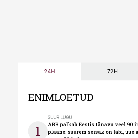
24H
72H
ENIMLOETUD
SUUR LUGU
ABB palkab Eestis tänavu veel 90 
1
plaane: suurem seisak on läbi, uue