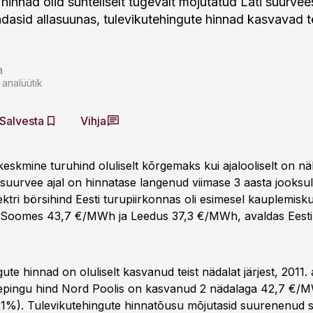
hinnad olid suhteliselt tugevalt mõjutatud Läti suurvee
ndasid allasuunas, tulevikutehingute hinnad kasvavad t
a
 analüütik
Salvesta
Vihja
 keskmine turuhind oluliselt kõrgemaks kui ajalooliselt on n
suurvee ajal on hinnatase langenud viimase 3 aasta jooksul 
ktri börsihind Eesti turupiirkonnas oli esimesel kauplemisk
Soomes 43,7 €/MWh ja Leedus 37,3 €/MWh, avaldas Eesti
ute hinnad on oluliselt kasvanud teist nädalat järjest, 2011.
epingu hind Nord Poolis on kasvanud 2 nädalaga 42,7 €/M
%). Tulevikutehingute hinnatõusu mõjutasid suurenenud s