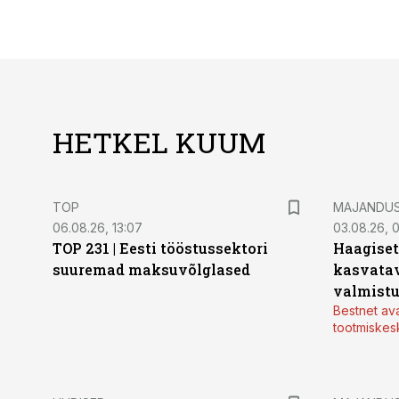
HETKEL KUUM
TOP
MAJANDU
06.08.26, 13:07
03.08.26, 
TOP 231 | Eesti tööstussektori
Haagiset
suuremad maksuvõlglased
kasvatav
valmistu
Bestnet av
tootmiskes