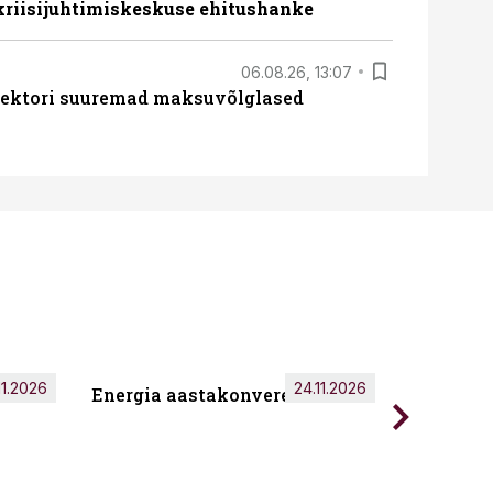
 kriisijuhtimiskeskuse ehitushanke
06.08.26, 13:07
ssektori suuremad maksuvõlglased
11.2026
24.11.2026
Energia aastakonverents 2026
Tark töö