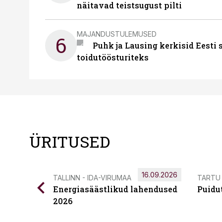
näitavad teistsugust pilti
MAJANDUSTULEMUSED
6
Puhk ja Lausing kerkisid Eesti
toidutöösturiteks
ÜRITUSED
16.09.2026
TALLINN - IDA-VIRUMAA
TARTU
Energiasäästlikud lahendused
Puidu
2026