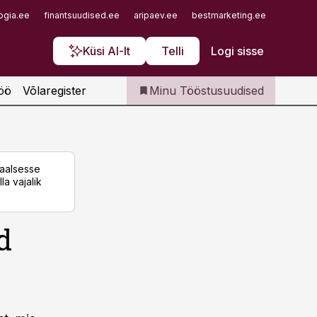
Iseteenindus
ogia.ee
finantsuudised.ee
aripaev.ee
bestmarketing.ee
finantsu
Telli Tööstusuudised
Küsi AI-lt
Telli
Logi sisse
öö
Võlaregister
Minu Tööstusuudised
taalsesse
la vajalik
d