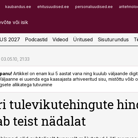
kaubandus.ee
ehitusuudised.ee
personaliuudised.ee
aritehnolo
Infopank
Radar
US 2027
Podcastid
Videod
Üritused
Sisuturundus
T
03.05.10, 21:33
panu!
Artikkel on enam kui 5 aastat vana ning kuulub väljaande digi
. Väljaanne ei uuenda ega kaasajasta arhiveeritud sisu, mistõttu võib ol
sete allikatega tutvumine
ri tulevikutehingute hin
b teist nädalat