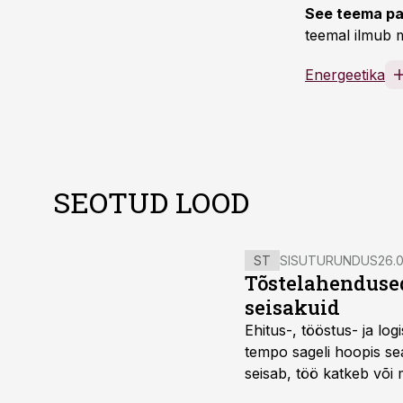
See teema pa
teemal ilmub m
Energeetika
SEOTUD LOOD
ST
SISUTURUNDUS
26.0
Tõstelahendused
seisakuid
Ehitus-, tööstus- ja log
tempo sageli hoopis sea
seisab, töö katkeb või m
probleemi, vaid otsest 