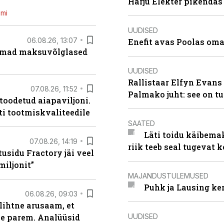
Harju Elekter pikenda
emi
UUDISED
06.08.26, 13:07
Enefit avas Poolas oma
uremad maksuvõlglased
UUDISED
Rallistaar Elfyn Evans 
07.08.26, 11:52
Palmako juht: see on t
 toodetud aiapaviljoni.
ti tootmiskvaliteedile
SAATED
Läti toidu käibema
07.08.26, 14:19
riik teeb seal tugevat k
usidu Fractory jäi veel
miljonit”
MAJANDUSTULEMUSED
Puhk ja Lausing ke
06.08.26, 09:03
lihtne arusaam, et
UUDISED
le parem. Analüüsid