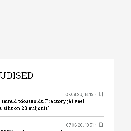
UDISED
07.08.26, 14:19
teinud tööstusidu Fractory jäi veel
a siht on 20 miljonit”
07.08.26, 13:51