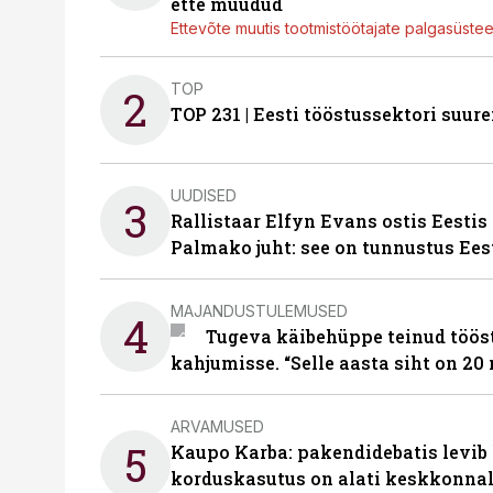
ette müüdud
Ettevõte muutis tootmistöötajate palgasüste
TOP
2
TOP 231 | Eesti tööstussektori su
UUDISED
3
Rallistaar Elfyn Evans ostis Eestis
Palmako juht: see on tunnustus Ees
MAJANDUSTULEMUSED
4
Tugeva käibehüppe teinud tööst
kahjumisse. “Selle aasta siht on 20 
ARVAMUSED
5
Kaupo Karba: pakendidebatis levib 
korduskasutus on alati keskkonna