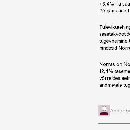
+3,4%) ja saa
Põhjamaade hü
Tulevikutehin
saastekvootid
tugevnemine (
hindasid Norr
Norras on Nor
12,4% taseme
võrreldes eel
andmetele tug
Anne Oj