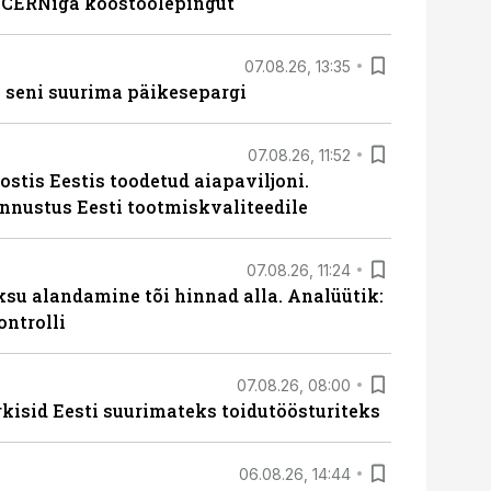
s CERNiga koostöölepingut
07.08.26, 13:35
 seni suurima päikesepargi
07.08.26, 11:52
ostis Eestis toodetud aiapaviljoni.
unnustus Eesti tootmiskvaliteedile
07.08.26, 11:24
ksu alandamine tõi hinnad alla. Analüütik:
ontrolli
07.08.26, 08:00
rkisid Eesti suurimateks toidutöösturiteks
06.08.26, 14:44