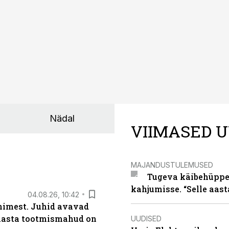
Nädal
VIIMASED U
MAJANDUSTULEMUSED
Tugeva käibehüppe 
kahjumisse. “Selle aast
04.08.26, 10:42
inimest. Juhid avavad
 aasta tootmismahud on
UUDISED