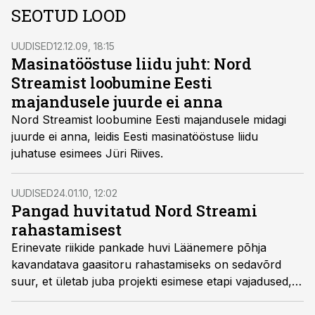
SEOTUD LOOD
UUDISED
12.12.09, 18:15
Masinatööstuse liidu juht: Nord
Streamist loobumine Eesti
majandusele juurde ei anna
Nord Streamist loobumine Eesti majandusele midagi
juurde ei anna, leidis Eesti masinatööstuse liidu
juhatuse esimees Jüri Riives.
UUDISED
24.01.10, 12:02
Pangad huvitatud Nord Streami
rahastamisest
Erinevate riikide pankade huvi Läänemere põhja
kavandatava gaasitoru rahastamiseks on sedavõrd
suur, et ületab juba projekti esimese etapi vajadused,
teatas projektis osaleva Saksa firma Wintershall juht