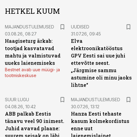
HETKEL KUUM
MAJANDUSTULEMUSED
UUDISED
03.08.26, 08:27
31.07.26, 09:45
Haagiseturg ärkab:
Elva
tootjad kasvatavad
elektroonikatööstus
mahtu ja valmistuvad
GPV Eesti sai uue juhi
uueks laienemiseks
ettevõtte seest.
Bestnet avab uue müügi- ja
„Järgmise sammu
tootmiskeskuse
astumine oli minu jaoks
lihtne“
SUUR LUGU
MAJANDUSTULEMUSED
04.08.26, 10:42
30.07.26, 13:12
ABB palkab Eestis
Hanza Eesti tehaste
tänavu veel 90 inimest.
kasum kolmekordistus
Juhid avavad plaane:
enne uut
suurem seisak on läbi,
laienemislainet