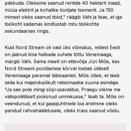
pakkuda. Oleksime saanud rentida 40 hektarit maad,
müüa elektrit ja kohalike tootjate tsementi. Ja 150
inimest oleks saanud tööd," räägib Vähi ja lisas, et iga
töökoht sadamas kindlustab mitu töökohta
sekundaarses ringis.
Kuid Nord Stream oli vaid üks võimalus, millest Eesti
on jäänud ilma halbade suhete tõttu Venemaaga,
märgib Vähi. Sama meelt on ettevõtja Jüri Mõis, kes
Nord Streami pooldamise kõrval toetab üldiselt
Venemaaga paremat läbisaamist. Mõis ütleb, et teeb
seda kui majanduslikult ratsionaalse suuna esindaja.
"Ja see pole mingi sõprusavaldus. Praegu oleme me
välispoliitiliselt jooksnud ummikusse," lisab ta. Mõis on
veendunud, et kui gaasijuhtmele loa andmine oleks
pandud rahvahääletusele, oleks trass saanud võidu.