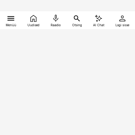
Menüü
Uudised
Raadio
Otsing
AI Chat
Logi sisse
Vana-Lõuna 39/1, 19094 Tallinn
(+372) 667 0111
toostusuudised@toostusuudised.ee
Telli
Reklaam
Firmast
Sisu kasutamisõigused
Ajakirjaniku
eetikakoodeks
Üldtingimused
Privaatsustingimused
Küpsiste poliitika
KKK