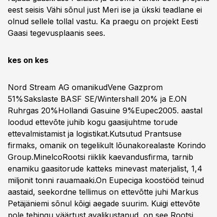
eest seisis Vähi sõnul just Meri ise ja ükski teadlane ei
olnud sellele tollal vastu. Ka praegu on projekt Eesti
Gaasi tegevusplaanis sees.
kes on kes
Nord Stream AG omanikudVene Gazprom
51%Sakslaste BASF SE/Wintershall 20% ja E.ON
Ruhrgas 20%Hollandi Gasuine 9%Eupec2005. aastal
loodud ettevõte juhib kogu gaasijuhtme torude
ettevalmistamist ja logistikat.Kutsutud Prantsuse
firmaks, omanik on tegelikult lõunakorealaste Korindo
Group.MinelcoRootsi riiklik kaevandusfirma, tarnib
enamiku gaasitorude katteks minevast materjalist, 1,4
miljonit tonni rauamaaki.On Eupeciga koostööd teinud
aastaid, seekordne tellimus on ettevõtte juhi Markus
Petäjäniemi sõnul kõigi aegade suurim. Kuigi ettevõte
pole tehingu väärtust avalikustanud, on see Rootsi