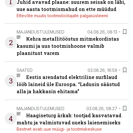
1
Juhid avavad plaane: suurem seisak on läbi,
uue aasta tootmismahud on ette müüdud
Ettevõte muutis tootmistöötajate palgasüsteemi
MAJANDUSTULEMUSED
04.08.26, 08:13
Kehra metallitööstus mitmekordistas
2
kasumi ja uus tootmishoone valmib
plaanitust varem
SAATED
03.08.26, 16:59
Eestis arendatud elektriline surfilaud
3
lööb laineid üle Euroopa. “Ladusin säästud
alla ja hakkasin ehitama”
MAJANDUSTULEMUSED
03.08.26, 08:27
Haagiseturg ärkab: tootjad kasvatavad
4
mahtu ja valmistuvad uueks laienemiseks
Bestnet avab uue müügi- ja tootmiskeskuse