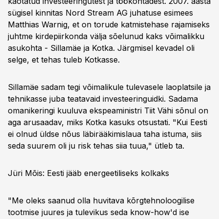
kaotatud investeeringutest ja töökohtadest. 2007. aasta
sügisel kinnitas Nord Stream AG juhatuse esimees
Matthias Warnig, et on torude katmistehase rajamiseks
juhtme kirdepiirkonda välja sõelunud kaks võimalikku
asukohta - Sillamäe ja Kotka. Järgmisel kevadel oli
selge, et tehas tuleb Kotkasse.
Sillamäe sadam tegi võimalikule tulevasele laoplatsile ja
tehnikasse juba teatavaid investeeringuidki. Sadama
omanikeringi kuuluva ekspeaministri Tiit Vähi sõnul on
aga arusaadav, miks Kotka kasuks otsustati. "Kui Eesti
ei olnud üldse nõus läbirääkimislaua taha istuma, siis
seda suurem oli ju risk tehas siia tuua," ütleb ta.
Jüri Mõis: Eesti jääb energeetiliseks kolkaks
"Me oleks saanud olla huvitava kõrgtehnoloogilise
tootmise juures ja tulevikus seda know-how'd ise