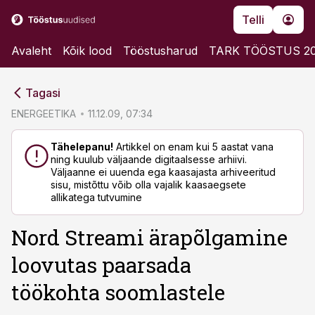
Telli
Avaleht
Kõik lood
Tööstusharud
TARK TÖÖSTUS 2
cebook
cebook
Tagasi
Twitter)
Twitter)
ENERGEETIKA
11.12.09, 07:34
kedIn
kedIn
Tähelepanu!
Artikkel on enam kui 5 aastat vana
ning kuulub väljaande digitaalsesse arhiivi.
ail
ail
Väljaanne ei uuenda ega kaasajasta arhiveeritud
sisu, mistõttu võib olla vajalik kaasaegsete
k
k
allikatega tutvumine
Nord Streami ärapõlgamine
loovutas paarsada
töökohta soomlastele