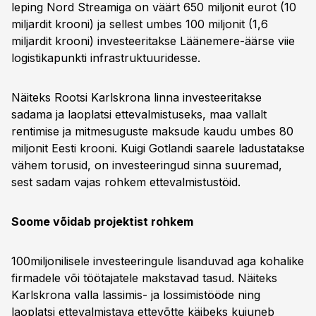
leping Nord Streamiga on väärt 650 miljonit eurot (10
miljardit krooni) ja sellest umbes 100 miljonit (1,6
miljardit krooni) investeeritakse Läänemere-äärse viie
logistikapunkti infrastruktuuridesse.
Näiteks Rootsi Karlskrona linna investeeritakse
sadama ja laoplatsi ettevalmistuseks, maa vallalt
rentimise ja mitmesuguste maksude kaudu umbes 80
miljonit Eesti krooni. Kuigi Gotlandi saarele ladustatakse
vähem torusid, on investeeringud sinna suuremad,
sest sadam vajas rohkem ettevalmistustöid.
Soome võidab projektist rohkem
100miljonilisele investeeringule lisanduvad aga kohalike
firmadele või töötajatele makstavad tasud. Näiteks
Karlskrona valla lassimis- ja lossimistööde ning
laoplatsi ettevalmistava ettevõtte käibeks kujuneb