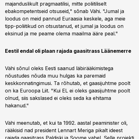
majanduslikult pragmaatilisi, mitte poliitiliselt
ebakompetentseid otsuseid," sõnab Vähi. "Jumal ja
loodus on meid pannud Euraasia keskele, aga meie
tipp-poliitikud on otsustanud, et jumal ja loodus on
eksinud ja me peame olema maailma ääre peal."
Eestil endal oli plaan rajada gaasitrass Läänemerre
Vähi sõnul oleks Eesti saanud läbirääkimistega
nõustudes nõuda muu hulgas ka paremaid
keskkonnatingimusi. Ta rõhutab, et gaasijuhtme poolt
on ka Euroopa Liit. "Kui EL ei oleks gaasijuhtme poolt
olnud, siis sakslased ei oleks seda ka ehitama
hakanud."
Vähi meenutab, et kui ta 1992. aastal peaminister oli,
rääkisid nad president Lennart Meriga pikalt ideest
rajada gaasitrass Paldiski ja Soome vahel. Selle projekti