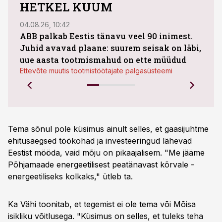
HETKEL KUUM
04.08.26, 10:42
03.08
ABB palkab Eestis tänavu veel 90 inimest.
Juhid avavad plaane: suurem seisak on läbi,
maht
uue aasta tootmismahud on ette müüdud
Bestn
Ettevõte muutis tootmistöötajate palgasüsteemi
Tema sõnul pole küsimus ainult selles, et gaasijuhtme
ehitusaegsed töökohad ja investeeringud lähevad
Eestist mööda, vaid mõju on pikaajalisem. "Me jääme
Põhjamaade energeetilisest peatänavast kõrvale -
energeetiliseks kolkaks," ütleb ta.
Ka Vähi toonitab, et tegemist ei ole tema või Mõisa
isikliku võitlusega. "Küsimus on selles, et tuleks teha