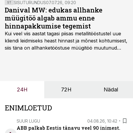
Rainer Zele.
SISUTURUNDUS
07.07.26, 09:20
ST
Danival MW: edukas allhanke
müügitöö algab ammu enne
hinnapakkumise tegemist
Kui veel viis aastat tagasi piisas metallitööstustel uue
kliendi leidmiseks heast hinnast ja mõnest kohtumisest,
siis täna on allhanketööstuse müügitöö muutunud
märksa pikemaks ja süsteemsemaks. Konkurents on
kasvanud, kliendid kaaluvad otsuseid põhjalikumalt
ning partnerit ei valita enam ainult tootmisvõimekuse
või hinnakirja järgi.
24H
72H
Nädal
ENIMLOETUD
SUUR LUGU
04.08.26, 10:42
ABB palkab Eestis tänavu veel 90 inimest.