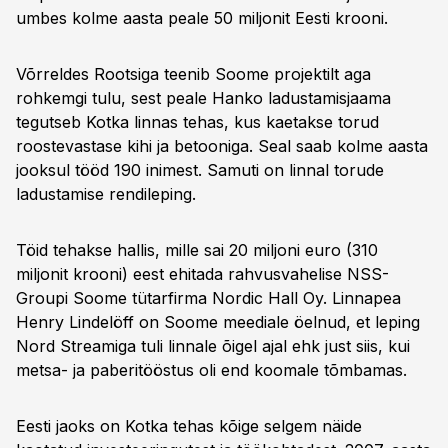
umbes kolme aasta peale 50 miljonit Eesti krooni.
Võrreldes Rootsiga teenib Soome projektilt aga
rohkemgi tulu, sest peale Hanko ladustamisjaama
tegutseb Kotka linnas tehas, kus kaetakse torud
roostevastase kihi ja betooniga. Seal saab kolme aasta
jooksul tööd 190 inimest. Samuti on linnal torude
ladustamise rendileping.
Töid tehakse hallis, mille sai 20 miljoni euro (310
miljonit krooni) eest ehitada rahvusvahelise NSS-
Groupi Soome tütarfirma Nordic Hall Oy. Linnapea
Henry Lindelöff on Soome meediale öelnud, et leping
Nord Streamiga tuli linnale õigel ajal ehk just siis, kui
metsa- ja paberitööstus oli end koomale tõmbamas.
Eesti jaoks on Kotka tehas kõige selgem näide