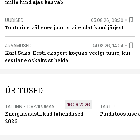
mille hind ajas kasvab
UUDISED
05.08.26, 08:30
Tootmine vähenes juunis viiendat kuud järjest
ARVAMUSED
04.08.26, 14:04
Kärt Saks: Eesti eksport koguks veelgi tuure, kui
eestlane oskaks suhelda
ÜRITUSED
16.09.2026
TALLINN - IDA-VIRUMAA
TARTU
Energiasäästlikud lahendused
Puidutööstuse 
2026