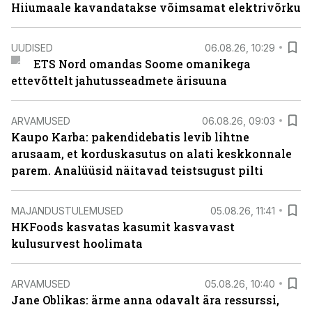
Hiiumaale kavandatakse võimsamat elektrivõrku
UUDISED
06.08.26, 10:29
ETS Nord omandas Soome omanikega
ettevõttelt jahutusseadmete ärisuuna
ARVAMUSED
06.08.26, 09:03
Kaupo Karba: pakendidebatis levib lihtne
arusaam, et korduskasutus on alati keskkonnale
parem. Analüüsid näitavad teistsugust pilti
MAJANDUSTULEMUSED
05.08.26, 11:41
HKFoods kasvatas kasumit kasvavast
kulusurvest hoolimata
ARVAMUSED
05.08.26, 10:40
Jane Oblikas: ärme anna odavalt ära ressurssi,