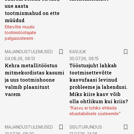
uue aasta
tootmismahud on ette
müüdud
Ettevõte muutis
tootmistöötajate
palgasüsteemi
MAJANDUSTULEMUSED
KASULIK
04.08.26, 08:13
30.07.26, 08:15
Kehra metallitööstus
Tööstusjuht lahkab
mitmekordistas kasumi
tootmisettevõtte
ja uus tootmishoone
kasvufaasi levinud
valmib plaanitust
probleeme ja lahendusi.
varem
Miks kiire kasv võib
olla ohtlikum kui kriis?
“Kasvu ei tohiks ehitada
ebastabiilsele süsteemile”
ST
MAJANDUSTULEMUSED
SISUTURUNDUS
31.07.26, 08:20
13.07.26, 14:36