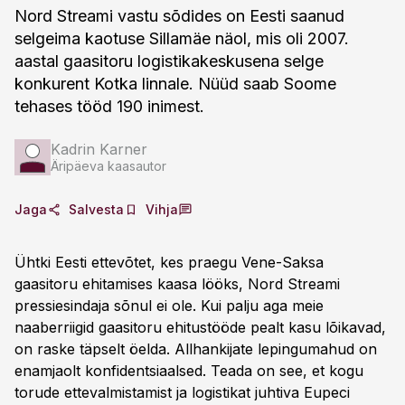
Nord Streami vastu sõdides on Eesti saanud
selgeima kaotuse Sillamäe näol, mis oli 2007.
aastal gaasitoru logistikakeskusena selge
konkurent Kotka linnale. Nüüd saab Soome
tehases tööd 190 inimest.
Kadrin Karner
Äripäeva kaasautor
Jaga
Salvesta
Vihja
Ühtki Eesti ettevõtet, kes praegu Vene-Saksa
gaasitoru ehitamises kaasa lööks, Nord Streami
pressiesindaja sõnul ei ole. Kui palju aga meie
naaberriigid gaasitoru ehitustööde pealt kasu lõikavad,
on raske täpselt öelda. Allhankijate lepingumahud on
enamjaolt konfidentsiaalsed. Teada on see, et kogu
torude ettevalmistamist ja logistikat juhtiva Eupeci