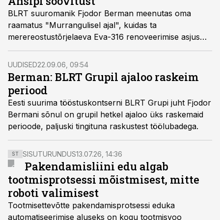
Ansipi soovitust
BLRT suuromanik Fjodor Berman meenutas oma
raamatus "Murrangulisel ajal", kuidas ta
merereostustõrjelaeva Eva-316 renoveerimise asjus
majandusminister Andrus Ansipi jutul käis ja tema
soovitusi järgis.
UUDISED
22.09.06, 09:54
Berman: BLRT Grupil ajaloo raskeim
periood
Eesti suurima tööstuskontserni BLRT Grupi juht Fjodor
Bermani sõnul on grupil hetkel ajaloo üks raskemaid
perioode, paljuski tingituna raskustest töölubadega.
SISUTURUNDUS
13.07.26, 14:36
ST
Pakendamisliini edu algab
tootmisprotsessi mõistmisest, mitte
roboti valimisest
Tootmisettevõtte pakendamisprotsessi eduka
automatiseerimise aluseks on kogu tootmisvoo