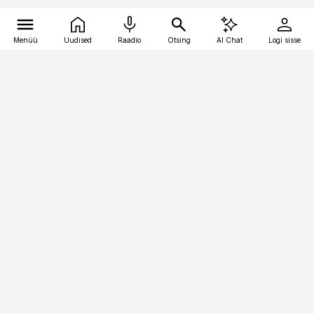
Menüü
Uudised
Raadio
Otsing
AI Chat
Logi sisse
Vana-Lõuna 39/1, 19094 Tallinn
(+372) 667 0111
toostusuudised@toostusuudised.ee
Telli
Reklaam
Firmast
Sisu kasutamisõigused
Ajakirjaniku
eetikakoodeks
Üldtingimused
Privaatsustingimused
Küpsiste poliitika
KKK
Eesti Meediaettevõtete
Eelistuste haldamine