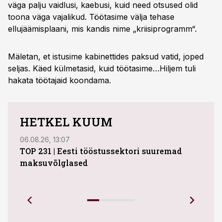
väga palju vaidlusi, kaebusi, kuid need otsused olid
toona väga vajalikud. Töötasime välja tehase
ellujäämisplaani, mis kandis nime „kriisiprogramm“.
Mäletan, et istusime kabinettides paksud vatid, joped
seljas. Käed külmetasid, kuid töötasime…Hiljem tuli
hakata töötajaid koondama.
HETKEL KUUM
06.08.26, 13:07
04.08
TOP 231 | Eesti tööstussektori suuremad
ABB 
maksuvõlglased
Juhi
uue 
Ettev