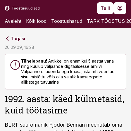
Telli
Avaleht
Kõik lood
Tööstusharud
TARK TÖÖSTUS 2
cebook
cebook
Tagasi
Twitter)
Twitter)
20.09.09, 16:28
kedIn
kedIn
Tähelepanu!
Artikkel on enam kui 5 aastat vana
ning kuulub väljaande digitaalsesse arhiivi.
ail
ail
Väljaanne ei uuenda ega kaasajasta arhiveeritud
sisu, mistõttu võib olla vajalik kaasaegsete
k
k
allikatega tutvumine
1992. aasta: käed külmetasid,
kuid töötasime
BLRT suuromanik Fjodor Berman meenutab oma