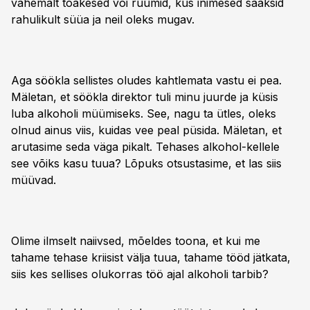
vähemalt toakesed või ruumid, kus inimesed saaksid
rahulikult süüa ja neil oleks mugav.
Aga söökla sellistes oludes kahtlemata vastu ei pea.
Mäletan, et söökla direktor tuli minu juurde ja küsis
luba alkoholi müümiseks. See, nagu ta ütles, oleks
olnud ainus viis, kuidas vee peal püsida. Mäletan, et
arutasime seda väga pikalt. Tehases alkohol-kellele
see võiks kasu tuua? Lõpuks otsustasime, et las siis
müüvad.
Olime ilmselt naiivsed, mõeldes toona, et kui me
tahame tehase kriisist välja tuua, tahame tööd jätkata,
siis kes sellises olukorras töö ajal alkoholi tarbib?