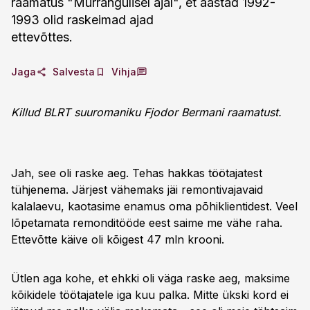
raamatus "Murrangulisel ajal", et aastad 1992-
1993 olid raskeimad ajad
ettevõttes.
Jaga
Salvesta
Vihja
Killud BLRT suuromaniku Fjodor Bermani raamatust.
Jah, see oli raske aeg. Tehas hakkas töötajatest
tühjenema. Järjest vähemaks jäi remontivajavaid
kalalaevu, kaotasime enamus oma põhiklientidest. Veel
lõpetamata remonditööde eest saime me vähe raha.
Ettevõtte käive oli kõigest 47 mln krooni.
Ütlen aga kohe, et ehkki oli väga raske aeg, maksime
kõikidele töötajatele iga kuu palka. Mitte ükski kord ei