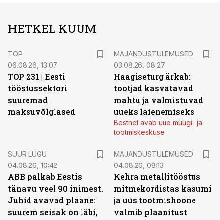
HETKEL KUUM
TOP
MAJANDUSTULEMUSED
06.08.26, 13:07
03.08.26, 08:27
TOP 231 | Eesti
Haagiseturg ärkab:
tööstussektori
tootjad kasvatavad
suuremad
mahtu ja valmistuvad
maksuvõlglased
uueks laienemiseks
Bestnet avab uue müügi- ja
tootmiskeskuse
SUUR LUGU
MAJANDUSTULEMUSED
04.08.26, 10:42
04.08.26, 08:13
ABB palkab Eestis
Kehra metallitööstus
tänavu veel 90 inimest.
mitmekordistas kasumi
Juhid avavad plaane:
ja uus tootmishoone
suurem seisak on läbi,
valmib plaanitust