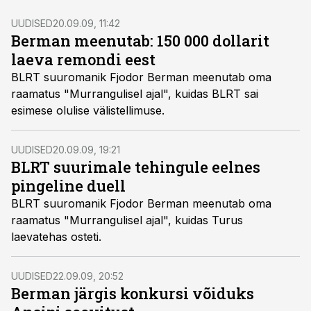
UUDISED
20.09.09, 11:42
Berman meenutab: 150 000 dollarit
laeva remondi eest
BLRT suuromanik Fjodor Berman meenutab oma
raamatus "Murrangulisel ajal", kuidas BLRT sai
esimese olulise välistellimuse.
UUDISED
20.09.09, 19:21
BLRT suurimale tehingule eelnes
pingeline duell
BLRT suuromanik Fjodor Berman meenutab oma
raamatus "Murrangulisel ajal", kuidas Turus
laevatehas osteti.
UUDISED
22.09.09, 20:52
Berman järgis konkursi võiduks