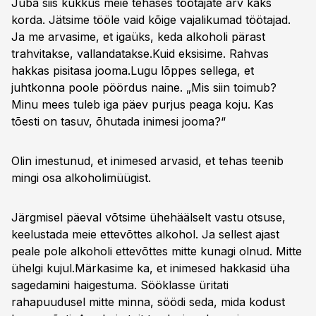
Juba siis kukkus meie tehases töötajate arv kaks
korda. Jätsime tööle vaid kõige vajalikumad töötajad.
Ja me arvasime, et igaüks, keda alkoholi pärast
trahvitakse, vallandatakse.Kuid eksisime. Rahvas
hakkas pisitasa jooma.Lugu lõppes sellega, et
juhtkonna poole pöördus naine. „Mis siin toimub?
Minu mees tuleb iga päev purjus peaga koju. Kas
tõesti on tasuv, õhutada inimesi jooma?“
Olin imestunud, et inimesed arvasid, et tehas teenib
mingi osa alkoholimüügist.
Järgmisel päeval võtsime ühehäälselt vastu otsuse,
keelustada meie ettevõttes alkohol. Ja sellest ajast
peale pole alkoholi ettevõttes mitte kunagi olnud. Mitte
ühelgi kujul.Märkasime ka, et inimesed hakkasid üha
sagedamini haigestuma. Sööklasse üritati
rahapuudusel mitte minna, söödi seda, mida kodust