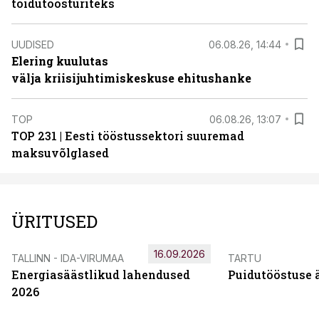
toidutöösturiteks
UUDISED
06.08.26, 14:44
Elering kuulutas
välja kriisijuhtimiskeskuse ehitushanke
TOP
06.08.26, 13:07
TOP 231 | Eesti tööstussektori suuremad
maksuvõlglased
ÜRITUSED
16.09.2026
TALLINN - IDA-VIRUMAA
TARTU
Energiasäästlikud lahendused
Puidutööstuse 
2026