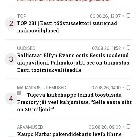
TOP
06.08.26, 13:07
2
TOP 231 | Eesti tööstussektori suuremad
maksuvõlglased
UUDISED
07.08.26, 11:52
Rallistaar Elfyn Evans ostis Eestis toodetud
3
aiapaviljoni. Palmako juht: see on tunnustus
Eesti tootmiskvaliteedile
MAJANDUSTULEMUSED
07.08.26, 14:19
Tugeva käibehüppe teinud tööstusidu
4
Fractory jäi veel kahjumisse. “Selle aasta siht
on 20 miljonit”
ARVAMUSED
06.08.26, 09:03
Kaupo Karba: pakendidebatis levib lihtne