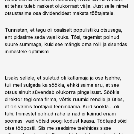
et tehas tuleb raskest olukorrast välja. Just selle nimel
otsustasime osa dividendidest maksta töötajatele.
Tunnistan, et tegu oli osaliselt populistliku otsusega,
ent pidasime seda vajalikuks. Tõsi, tegemist polnud
suure summaga, kuid see mängis oma rolli ja sisendas
inimestele optimismi.
Lisaks sellele, et suletud oli katlamaja ja osa tsehhe,
tuli meil sulgeda ka söökla, ehkki saime aru, et see
otsus ainult süvendab olukorra pingelisust. Söökla
direktor tegi oma firma, võttis ruumid rendile ja ütles,
et on valmis töötajaid teenindama. Kuid söökla….oli
tühi. Inimestel polnud raha ja nad ei käinud enam
söömas, vaid võtsid söögi kodust kaasa. Töötajad sõid
otse tööpostil. Siis me seadsime tsehhides sisse