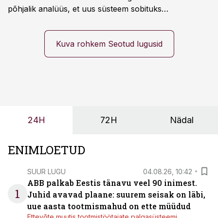
põhjalik analüüs, et uus süsteem sobituks
olemasolevasse keskkonda, aitaks vähendada
tööjõuvajadust ning oleks valmis ka ettevõtte
tulevasteks arenguteks. Lihtsalt roboti lisamine
Kuva rohkem Seotud lugusid
enamasti oodatud tulemust ei too, nendib tootmise ja
tööstuse automatiseerimislahenduste arendaja Smitech
OÜ tegevjuht Sander Mitendorf.
24H
72H
Nädal
ENIMLOETUD
SUUR LUGU
04.08.26, 10:42
ABB palkab Eestis tänavu veel 90 inimest.
1
Juhid avavad plaane: suurem seisak on läbi,
uue aasta tootmismahud on ette müüdud
Ettevõte muutis tootmistöötajate palgasüsteemi