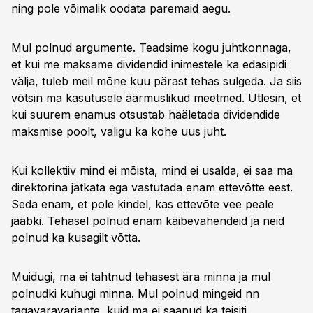
ning pole võimalik oodata paremaid aegu.
Mul polnud argumente. Teadsime kogu juhtkonnaga,
et kui me maksame dividendid inimestele ka edasipidi
välja, tuleb meil mõne kuu pärast tehas sulgeda. Ja siis
võtsin ma kasutusele äärmuslikud meetmed. Ütlesin, et
kui suurem enamus otsustab hääletada dividendide
maksmise poolt, valigu ka kohe uus juht.
Kui kollektiiv mind ei mõista, mind ei usalda, ei saa ma
direktorina jätkata ega vastutada enam ettevõtte eest.
Seda enam, et pole kindel, kas ettevõte vee peale
jääbki. Tehasel polnud enam käibevahendeid ja neid
polnud ka kusagilt võtta.
Muidugi, ma ei tahtnud tehasest ära minna ja mul
polnudki kuhugi minna. Mul polnud mingeid nn
tagavaravariante, kuid ma ei saanud ka teisiti