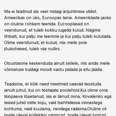
Ma ei teadnud siis veel midagi ärijuhtimise stiilist.
Ameerikas on üks, Euroopas teine. Ameeriklaste jaoks
on oluline rohkem teenida. Eurooplased on
veendunud, et tuleb kokku lugeda kulud. Nägime
lihtsalt, kui palju me teenime ja kui palju tuleb kulutada.
Olime veendunud, et kulud, mis meile pole
jõukohased, tuleb viia nullini.
Otsustasime keskenduda ainult sellele, mis andis meile
võimaluse kuidagi moodi vastu pidada ja ellu jääda.
Teadsime, et kõik need meetmed saavad teostuda
ainult juhul, kui on töötajate poolehoid.Kui olime oma
tööpäeva lõpetanud, siis ei läinud mina, Kovalenko ega
teised juhid mitte koju, vaid tsehhidesse inimestega
kohtuma, neid kuulama, nendega rääkima.Oluline oli
hoida üleval kollektiivi vaimsust, hoida üleval lootust,