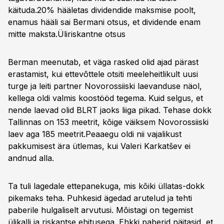
käituda.20% hääletas dividendide maksmise poolt,
enamus hääli sai Bermani otsus, et dividende enam
mitte maksta.
Üliriskantne otsus
Berman meenutab, et väga rasked olid ajad pärast
erastamist, kui ettevõttele otsiti meeleheitlikult uusi
turge ja leiti partner Novorossiiski laevanduse näol,
kellega oldi valmis koostööd tegema. Kuid selgus, et
nende laevad olid BLRT jaoks liiga pikad. Tehase dokk
Tallinnas on 153 meetrit, kõige väiksem Novorossiiski
laev aga 185 meetrit.Peaaegu oldi nii vajalikust
pakkumisest ära ütlemas, kui Valeri Karkatšev ei
andnud alla.
Ta tuli lagedale ettepanekuga, mis kõiki üllatas-dokk
pikemaks teha. Puhkesid ägedad arutelud ja tehti
paberile hulgaliselt arvutusi. Mõistagi on tegemist
ülikalli ja riskantse ehitusega. Ehkki paberid näitasid, et