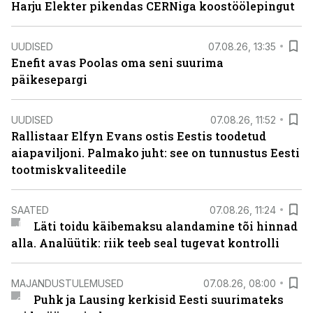
Harju Elekter pikendas CERNiga koostöölepingut
UUDISED
07.08.26, 13:35
Enefit avas Poolas oma seni suurima
päikesepargi
UUDISED
07.08.26, 11:52
Rallistaar Elfyn Evans ostis Eestis toodetud
aiapaviljoni. Palmako juht: see on tunnustus Eesti
tootmiskvaliteedile
SAATED
07.08.26, 11:24
Läti toidu käibemaksu alandamine tõi hinnad
alla. Analüütik: riik teeb seal tugevat kontrolli
MAJANDUSTULEMUSED
07.08.26, 08:00
Puhk ja Lausing kerkisid Eesti suurimateks