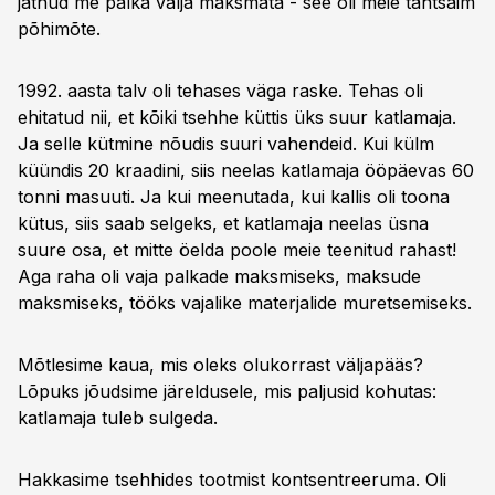
jätnud me palka välja maksmata - see oli meie tähtsaim
põhimõte.
1992. aasta talv oli tehases väga raske. Tehas oli
ehitatud nii, et kõiki tsehhe küttis üks suur katlamaja.
Ja selle kütmine nõudis suuri vahendeid. Kui külm
küündis 20 kraadini, siis neelas katlamaja ööpäevas 60
tonni masuuti. Ja kui meenutada, kui kallis oli toona
kütus, siis saab selgeks, et katlamaja neelas üsna
suure osa, et mitte öelda poole meie teenitud rahast!
Aga raha oli vaja palkade maksmiseks, maksude
maksmiseks, tööks vajalike materjalide muretsemiseks.
Mõtlesime kaua, mis oleks olukorrast väljapääs?
Lõpuks jõudsime järeldusele, mis paljusid kohutas:
katlamaja tuleb sulgeda.
Hakkasime tsehhides tootmist kontsentreeruma. Oli