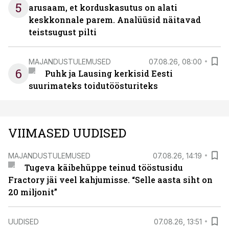
5
arusaam, et korduskasutus on alati
keskkonnale parem. Analüüsid näitavad
teistsugust pilti
MAJANDUSTULEMUSED
07.08.26, 08:00
6
Puhk ja Lausing kerkisid Eesti
suurimateks toidutöösturiteks
VIIMASED UUDISED
MAJANDUSTULEMUSED
07.08.26, 14:19
Tugeva käibehüppe teinud tööstusidu
Fractory jäi veel kahjumisse. “Selle aasta siht on
20 miljonit”
UUDISED
07.08.26, 13:51