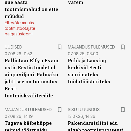
uue aasta
varem
tootmismahud on ette
müüdud
Ettevõte muutis
tootmistöötajate
palgasüsteemi
UUDISED
MAJANDUSTULEMUSED
07.08.26, 11:52
07.08.26, 08:00
Rallistaar Elfyn Evans
Puhk ja Lausing
ostis Eestis toodetud
kerkisid Eesti
aiapaviljoni. Palmako
suurimateks
juht: see on tunnustus
toidutöösturiteks
Eesti
tootmiskvaliteedile
ST
MAJANDUSTULEMUSED
SISUTURUNDUS
07.08.26, 14:19
13.07.26, 14:36
Tugeva käibehüppe
Pakendamisliini edu
teinud tööstusidu
algab tootmisprotsessi