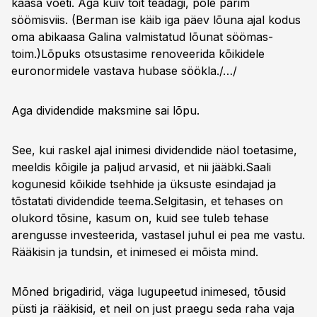
kaasa võeti. Aga kuiv toit teadagi, pole parim
söömisviis. (Berman ise käib iga päev lõuna ajal kodus
oma abikaasa Galina valmistatud lõunat söömas-
toim.)Lõpuks otsustasime renoveerida kõikidele
euronormidele vastava hubase söökla./…/
Aga dividendide maksmine sai lõpu.
See, kui raskel ajal inimesi dividendide näol toetasime,
meeldis kõigile ja paljud arvasid, et nii jääbki.Saali
kogunesid kõikide tsehhide ja üksuste esindajad ja
tõstatati dividendide teema.Selgitasin, et tehases on
olukord tõsine, kasum on, kuid see tuleb tehase
arengusse investeerida, vastasel juhul ei pea me vastu.
Rääkisin ja tundsin, et inimesed ei mõista mind.
Mõned brigadirid, väga lugupeetud inimesed, tõusid
püsti ja rääkisid, et neil on just praegu seda raha vaja