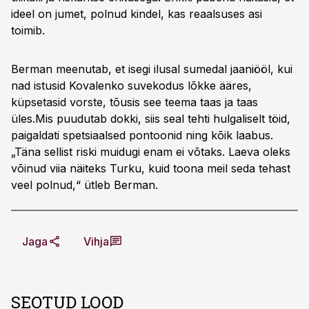
ideel on jumet, polnud kindel, kas reaalsuses asi
toimib.
Berman meenutab, et isegi ilusal sumedal jaaniööl, kui
nad istusid Kovalenko suvekodus lõkke ääres,
küpsetasid vorste, tõusis see teema taas ja taas
üles.Mis puudutab dokki, siis seal tehti hulgaliselt töid,
paigaldati spetsiaalsed pontoonid ning kõik laabus.
„Täna sellist riski muidugi enam ei võtaks. Laeva oleks
võinud viia näiteks Turku, kuid toona meil seda tehast
veel polnud,“ ütleb Berman.
Jaga
Vihja
SEOTUD LOOD