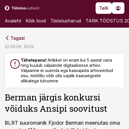
Telli
Avaleht
Kõik lood
Tööstusharud
TARK TÖÖSTUS 2
cebook
cebook
Tagasi
Twitter)
Twitter)
22.09.09, 20:52
kedIn
kedIn
Tähelepanu!
Artikkel on enam kui 5 aastat vana
ning kuulub väljaande digitaalsesse arhiivi.
ail
ail
Väljaanne ei uuenda ega kaasajasta arhiveeritud
sisu, mistõttu võib olla vajalik kaasaegsete
k
k
allikatega tutvumine
Berman järgis konkursi
võiduks Ansipi soovitust
BLRT suuromanik Fjodor Berman meenutas oma