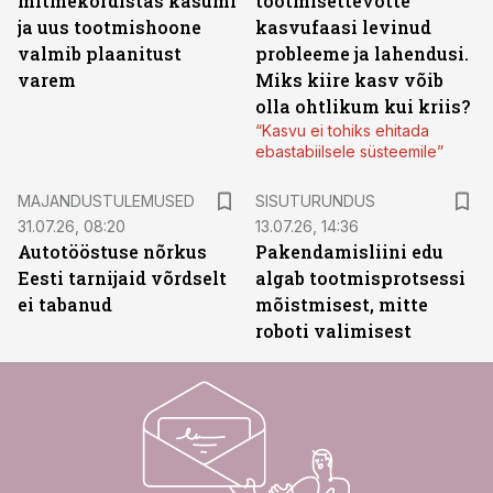
mitmekordistas kasumi
tootmisettevõtte
ja uus tootmishoone
kasvufaasi levinud
valmib plaanitust
probleeme ja lahendusi.
varem
Miks kiire kasv võib
olla ohtlikum kui kriis?
“Kasvu ei tohiks ehitada
ebastabiilsele süsteemile”
ST
MAJANDUSTULEMUSED
SISUTURUNDUS
31.07.26, 08:20
13.07.26, 14:36
Autotööstuse nõrkus
Pakendamisliini edu
Eesti tarnijaid võrdselt
algab tootmisprotsessi
ei tabanud
mõistmisest, mitte
roboti valimisest