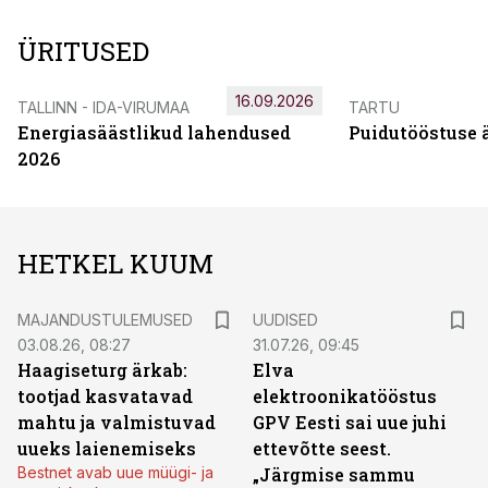
ÜRITUSED
16.09.2026
TALLINN - IDA-VIRUMAA
TARTU
Energiasäästlikud lahendused
Puidutööstuse 
2026
HETKEL KUUM
MAJANDUSTULEMUSED
UUDISED
03.08.26, 08:27
31.07.26, 09:45
Haagiseturg ärkab:
Elva
tootjad kasvatavad
elektroonikatööstus
mahtu ja valmistuvad
GPV Eesti sai uue juhi
uueks laienemiseks
ettevõtte seest.
Bestnet avab uue müügi- ja
„Järgmise sammu