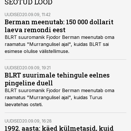
SEOTUD LOOD
UUDISED
20.09.09, 11:42
Berman meenutab: 150 000 dollarit
laeva remondi eest
BLRT suuromanik Fjodor Berman meenutab oma
raamatus "Murrangulisel ajal", kuidas BLRT sai
esimese olulise välistellimuse.
UUDISED
20.09.09, 19:21
BLRT suurimale tehingule eelnes
pingeline duell
BLRT suuromanik Fjodor Berman meenutab oma
raamatus "Murrangulisel ajal", kuidas Turus
laevatehas osteti.
UUDISED
20.09.09, 16:28
1992. aasta: käed külmetasid, kuid