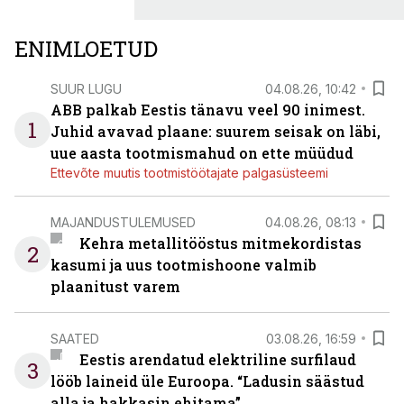
ENIMLOETUD
SUUR LUGU
04.08.26, 10:42
ABB palkab Eestis tänavu veel 90 inimest.
1
Juhid avavad plaane: suurem seisak on läbi,
uue aasta tootmismahud on ette müüdud
Ettevõte muutis tootmistöötajate palgasüsteemi
MAJANDUSTULEMUSED
04.08.26, 08:13
Kehra metallitööstus mitmekordistas
2
kasumi ja uus tootmishoone valmib
plaanitust varem
SAATED
03.08.26, 16:59
Eestis arendatud elektriline surfilaud
3
lööb laineid üle Euroopa. “Ladusin säästud
alla ja hakkasin ehitama”