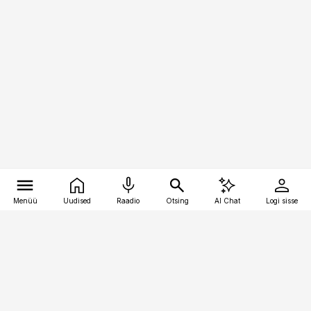
Menüü
Uudised
Raadio
Otsing
AI Chat
Logi sisse
Vana-Lõuna 39/1, 19094 Tallinn
(+372) 667 0111
toostusuudised@toostusuudised.ee