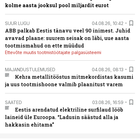
kolme aasta jooksul pool miljardit eurot
SUUR LUGU
04.08.26, 10:42
ABB palkab Eestis tänavu veel 90 inimest. Juhid
avavad plaane: suurem seisak on läbi, uue aasta
tootmismahud on ette müüdud
Ettevõte muutis tootmistöötajate palgasüsteemi
MAJANDUSTULEMUSED
04.08.26, 08:13
Kehra metallitööstus mitmekordistas kasumi
ja uus tootmishoone valmib plaanitust varem
SAATED
03.08.26, 16:59
Eestis arendatud elektriline surfilaud lööb
laineid üle Euroopa. “Ladusin säästud alla ja
hakkasin ehitama”