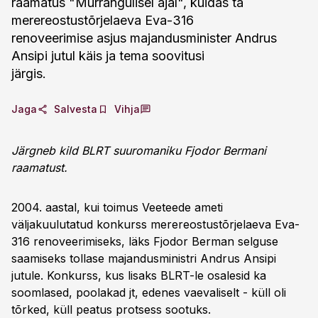
raamatus "Murrangulisel ajal", kuidas ta
merereostustõrjelaeva Eva-316
renoveerimise asjus majandusminister Andrus
Ansipi jutul käis ja tema soovitusi
järgis.
Jaga
Salvesta
Vihja
Järgneb kild BLRT suuromaniku Fjodor Bermani
raamatust.
2004. aastal, kui toimus Veeteede ameti
väljakuulutatud konkurss merereostustõrjelaeva Eva-
316 renoveerimiseks, läks Fjodor Berman selguse
saamiseks tollase majandusministri Andrus Ansipi
jutule. Konkurss, kus lisaks BLRT-le osalesid ka
soomlased, poolakad jt, edenes vaevaliselt - küll oli
tõrked, küll peatus protsess sootuks.