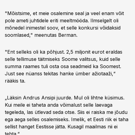
"Mõistsime, et meie osalemine seal ja veel enam võit
pole ameti juhtidele eriti meeltmööda. Ilmselgelt oli
mõnedel inimestel soov, et selle konkursi võidaksid
soomlased," meenutas Berman.
"Ent selleks oli ka põhjust. 2,5 miljonit eurot eraldas
selle tellimuse täitmiseks Soome valitsus, kuid selle
summa raames tuli osta osa seadmeid ka Soomest.
Just see nüanss tekitas hanke ümber ažiotaaži,“
rääkis ta.
„Läksin Andrus Ansipi juurde. Mul oli lihtne küsimus.
Kui meile ei taheta anda võimalust selle laevaga
tegeleda, las ütlevad seda otse. Siis ei raiska me jõudu
ega aega selles osalemiseks. Imelik, et Eesti riik ei taha
sellist hanget Eestisse jätta. Kusagil maailmas nii ei
tehta.“