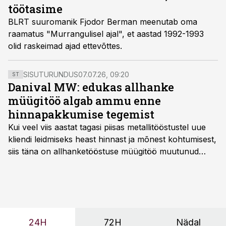
töötasime
BLRT suuromanik Fjodor Berman meenutab oma
raamatus "Murrangulisel ajal", et aastad 1992-1993
olid raskeimad ajad ettevõttes.
SISUTURUNDUS
07.07.26, 09:20
ST
Danival MW: edukas allhanke
müügitöö algab ammu enne
hinnapakkumise tegemist
Kui veel viis aastat tagasi piisas metallitööstustel uue
kliendi leidmiseks heast hinnast ja mõnest kohtumisest,
siis täna on allhanketööstuse müügitöö muutunud
märksa pikemaks ja süsteemsemaks. Konkurents on
kasvanud, kliendid kaaluvad otsuseid põhjalikumalt
ning partnerit ei valita enam ainult tootmisvõimekuse
või hinnakirja järgi.
24H
72H
Nädal