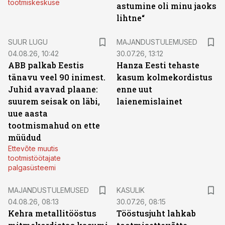
tootmiskeskuse
astumine oli minu jaoks
lihtne“
SUUR LUGU
MAJANDUSTULEMUSED
04.08.26, 10:42
30.07.26, 13:12
ABB palkab Eestis
Hanza Eesti tehaste
tänavu veel 90 inimest.
kasum kolmekordistus
Juhid avavad plaane:
enne uut
suurem seisak on läbi,
laienemislainet
uue aasta
tootmismahud on ette
müüdud
Ettevõte muutis
tootmistöötajate
palgasüsteemi
MAJANDUSTULEMUSED
KASULIK
04.08.26, 08:13
30.07.26, 08:15
Kehra metallitööstus
Tööstusjuht lahkab