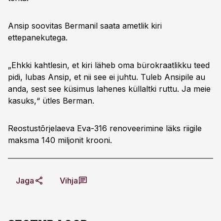
Ansip soovitas Bermanil saata ametlik kiri
ettepanekutega.
„Ehkki kahtlesin, et kiri läheb oma bürokraatlikku teed
pidi, lubas Ansip, et nii see ei juhtu. Tuleb Ansipile au
anda, sest see küsimus lahenes küllaltki ruttu. Ja meie
kasuks,“ ütles Berman.
Reostustõrjelaeva Eva-316 renoveerimine läks riigile
maksma 140 miljonit krooni.
Jaga
Vihja