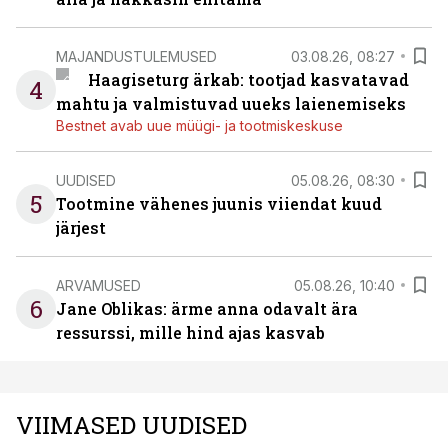
MAJANDUSTULEMUSED
03.08.26, 08:27
Haagiseturg ärkab: tootjad kasvatavad
4
mahtu ja valmistuvad uueks laienemiseks
Bestnet avab uue müügi- ja tootmiskeskuse
UUDISED
05.08.26, 08:30
5
Tootmine vähenes juunis viiendat kuud
järjest
ARVAMUSED
05.08.26, 10:40
6
Jane Oblikas: ärme anna odavalt ära
ressurssi, mille hind ajas kasvab
VIIMASED UUDISED