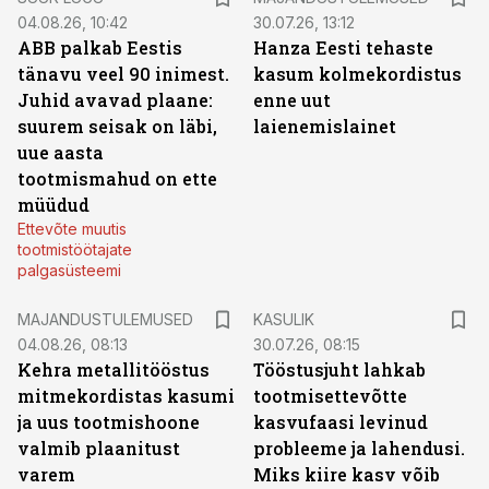
04.08.26, 10:42
30.07.26, 13:12
ABB palkab Eestis
Hanza Eesti tehaste
tänavu veel 90 inimest.
kasum kolmekordistus
Juhid avavad plaane:
enne uut
suurem seisak on läbi,
laienemislainet
uue aasta
tootmismahud on ette
müüdud
Ettevõte muutis
tootmistöötajate
palgasüsteemi
MAJANDUSTULEMUSED
KASULIK
04.08.26, 08:13
30.07.26, 08:15
Kehra metallitööstus
Tööstusjuht lahkab
mitmekordistas kasumi
tootmisettevõtte
ja uus tootmishoone
kasvufaasi levinud
valmib plaanitust
probleeme ja lahendusi.
varem
Miks kiire kasv võib