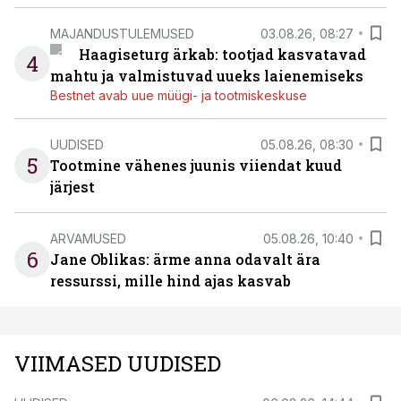
MAJANDUSTULEMUSED
03.08.26, 08:27
Haagiseturg ärkab: tootjad kasvatavad
4
mahtu ja valmistuvad uueks laienemiseks
Bestnet avab uue müügi- ja tootmiskeskuse
UUDISED
05.08.26, 08:30
5
Tootmine vähenes juunis viiendat kuud
järjest
ARVAMUSED
05.08.26, 10:40
6
Jane Oblikas: ärme anna odavalt ära
ressurssi, mille hind ajas kasvab
VIIMASED UUDISED