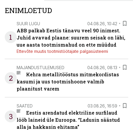
ENIMLOETUD
SUUR LUGU
04.08.26, 10:42
ABB palkab Eestis tänavu veel 90 inimest.
1
Juhid avavad plaane: suurem seisak on läbi,
uue aasta tootmismahud on ette müüdud
Ettevõte muutis tootmistöötajate palgasüsteemi
MAJANDUSTULEMUSED
04.08.26, 08:13
Kehra metallitööstus mitmekordistas
2
kasumi ja uus tootmishoone valmib
plaanitust varem
SAATED
03.08.26, 16:59
Eestis arendatud elektriline surfilaud
3
lööb laineid üle Euroopa. “Ladusin säästud
alla ja hakkasin ehitama”