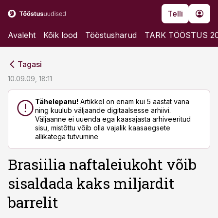
Telli
Avaleht
Kõik lood
Tööstusharud
TARK TÖÖSTUS 2
cebook
cebook
Tagasi
Twitter)
Twitter)
10.09.09, 18:11
kedIn
kedIn
Tähelepanu!
Artikkel on enam kui 5 aastat vana
ning kuulub väljaande digitaalsesse arhiivi.
ail
ail
Väljaanne ei uuenda ega kaasajasta arhiveeritud
sisu, mistõttu võib olla vajalik kaasaegsete
k
k
allikatega tutvumine
Brasiilia naftaleiukoht võib
sisaldada kaks miljardit
barrelit