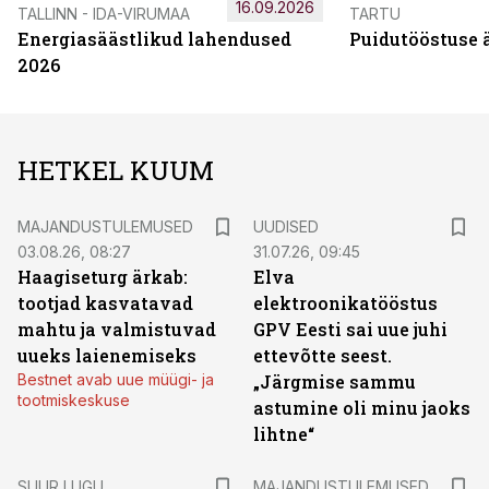
16.09.2026
TALLINN - IDA-VIRUMAA
TARTU
Energiasäästlikud lahendused
Puidutööstuse 
2026
HETKEL KUUM
MAJANDUSTULEMUSED
UUDISED
03.08.26, 08:27
31.07.26, 09:45
Haagiseturg ärkab:
Elva
tootjad kasvatavad
elektroonikatööstus
mahtu ja valmistuvad
GPV Eesti sai uue juhi
uueks laienemiseks
ettevõtte seest.
Bestnet avab uue müügi- ja
„Järgmise sammu
tootmiskeskuse
astumine oli minu jaoks
lihtne“
SUUR LUGU
MAJANDUSTULEMUSED