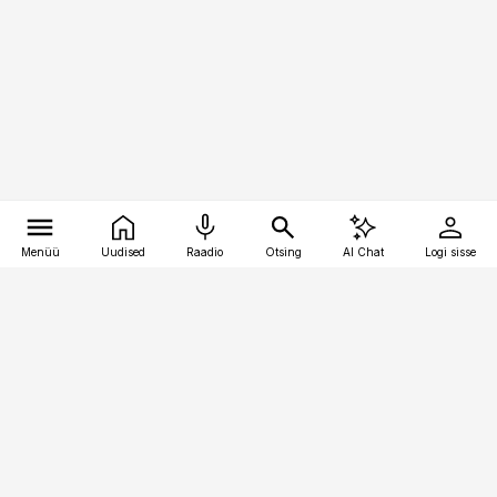
Menüü
Uudised
Raadio
Otsing
AI Chat
Logi sisse
Vana-Lõuna 39/1, 19094 Tallinn
(+372) 667 0111
toostusuudised@toostusuudised.ee
Telli
Reklaam