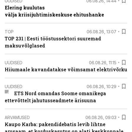
UUDISED
06.08.26, 14:44
Elering kuulutas
välja kriisijuhtimiskeskuse ehitushanke
TOP
06.08.26, 13:07
TOP 231 | Eesti tööstussektori suuremad
maksuvõlglased
UUDISED
06.08.26, 11:15
Hiiumaale kavandatakse võimsamat elektrivõrku
UUDISED
06.08.26, 10:29
ETS Nord omandas Soome omanikega
ettevõttelt jahutusseadmete ärisuuna
ARVAMUSED
06.08.26, 09:03
Kaupo Karba: pakendidebatis levib lihtne
arusaam, et korduskasutus on alati keskkonnale