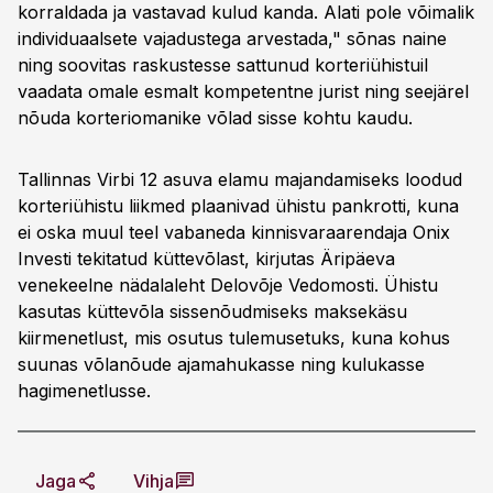
korraldada ja vastavad kulud kanda. Alati pole võimalik
individuaalsete vajadustega arvestada," sõnas naine
ning soovitas raskustesse sattunud korteriühistuil
vaadata omale esmalt kompetentne jurist ning seejärel
nõuda korteriomanike võlad sisse kohtu kaudu.
Tallinnas Virbi 12 asuva elamu majandamiseks loodud
korteriühistu liikmed plaanivad ühistu pankrotti, kuna
ei oska muul teel vabaneda kinnisvaraarendaja Onix
Investi tekitatud küttevõlast, kirjutas Äripäeva
venekeelne nädalaleht Delovõje Vedomosti. Ühistu
kasutas küttevõla sissenõudmiseks maksekäsu
kiirmenetlust, mis osutus tulemusetuks, kuna kohus
suunas võlanõude ajamahukasse ning kulukasse
hagimenetlusse.
Jaga
Vihja