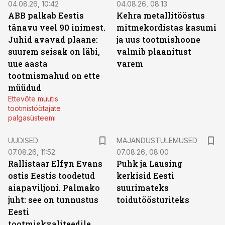
04.08.26, 10:42
04.08.26, 08:13
ABB palkab Eestis
Kehra metallitööstus
tänavu veel 90 inimest.
mitmekordistas kasumi
Juhid avavad plaane:
ja uus tootmishoone
suurem seisak on läbi,
valmib plaanitust
uue aasta
varem
tootmismahud on ette
müüdud
Ettevõte muutis
tootmistöötajate
palgasüsteemi
UUDISED
MAJANDUSTULEMUSED
07.08.26, 11:52
07.08.26, 08:00
Rallistaar Elfyn Evans
Puhk ja Lausing
ostis Eestis toodetud
kerkisid Eesti
aiapaviljoni. Palmako
suurimateks
juht: see on tunnustus
toidutöösturiteks
Eesti
tootmiskvaliteedile