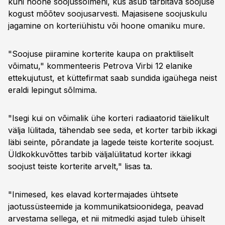
kuni hoone soojussõlmeni, kus asub tarbitava soojuse
kogust mõõtev soojusarvesti. Majasisene soojuskulu
jagamine on korteriühistu või hoone omaniku mure.
"Soojuse piiramine korterite kaupa on praktiliselt
võimatu," kommenteeris Petrova Virbi 12 elanike
ettekujutust, et küttefirmat saab sundida igaühega neist
eraldi lepingut sõlmima.
"Isegi kui on võimalik ühe korteri radiaatorid täielikult
välja lülitada, tähendab see seda, et korter tarbib ikkagi
läbi seinte, põrandate ja lagede teiste korterite soojust.
Üldkokkuvõttes tarbib väljalülitatud korter ikkagi
soojust teiste korterite arvelt," lisas ta.
"Inimesed, kes elavad kortermajades ühtsete
jaotussüsteemide ja kommunikatsioonidega, peavad
arvestama sellega, et nii mitmedki asjad tuleb ühiselt