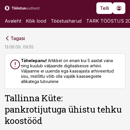
Telli
Avaleht
Kõik lood
Tööstusharud
TARK TÖÖSTUS 2
cebook
cebook
Tagasi
Twitter)
Twitter)
13.06.09, 09:55
kedIn
kedIn
Tähelepanu!
Artikkel on enam kui 5 aastat vana
ning kuulub väljaande digitaalsesse arhiivi.
ail
ail
Väljaanne ei uuenda ega kaasajasta arhiveeritud
sisu, mistõttu võib olla vajalik kaasaegsete
k
k
allikatega tutvumine
Tallinna Küte:
pankrotijutuga ühistu tehku
koostööd