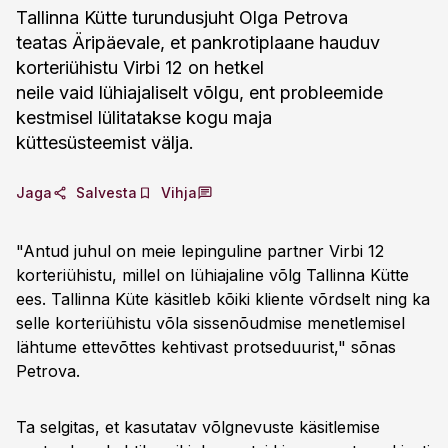
Tallinna Kütte turundusjuht Olga Petrova
teatas Äripäevale, et pankrotiplaane hauduv
korteriühistu Virbi 12 on hetkel
neile vaid lühiajaliselt võlgu, ent probleemide
kestmisel lülitatakse kogu maja
küttesüsteemist välja.
Jaga
Salvesta
Vihja
"Antud juhul on meie lepinguline partner Virbi 12
korteriühistu, millel on lühiajaline võlg Tallinna Kütte
ees. Tallinna Küte käsitleb kõiki kliente võrdselt ning ka
selle korteriühistu võla sissenõudmise menetlemisel
lähtume ettevõttes kehtivast protseduurist," sõnas
Petrova.
Ta selgitas, et kasutatav võlgnevuste käsitlemise