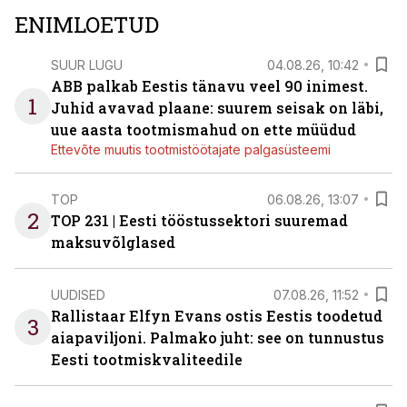
ENIMLOETUD
SUUR LUGU
04.08.26, 10:42
ABB palkab Eestis tänavu veel 90 inimest.
1
Juhid avavad plaane: suurem seisak on läbi,
uue aasta tootmismahud on ette müüdud
Ettevõte muutis tootmistöötajate palgasüsteemi
TOP
06.08.26, 13:07
2
TOP 231 | Eesti tööstussektori suuremad
maksuvõlglased
UUDISED
07.08.26, 11:52
Rallistaar Elfyn Evans ostis Eestis toodetud
3
aiapaviljoni. Palmako juht: see on tunnustus
Eesti tootmiskvaliteedile