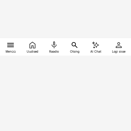
Menüü
Uudised
Raadio
Otsing
AI Chat
Logi sisse
Vana-Lõuna 39/1, 19094 Tallinn
(+372) 667 0111
toostusuudised@toostusuudised.ee
Telli
Reklaam
Firmast