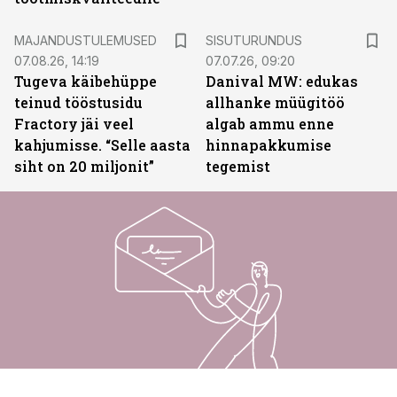
ST
MAJANDUSTULEMUSED
SISUTURUNDUS
07.08.26, 14:19
07.07.26, 09:20
Tugeva käibehüppe
Danival MW: edukas
teinud tööstusidu
allhanke müügitöö
Fractory jäi veel
algab ammu enne
kahjumisse. “Selle aasta
hinnapakkumise
siht on 20 miljonit”
tegemist