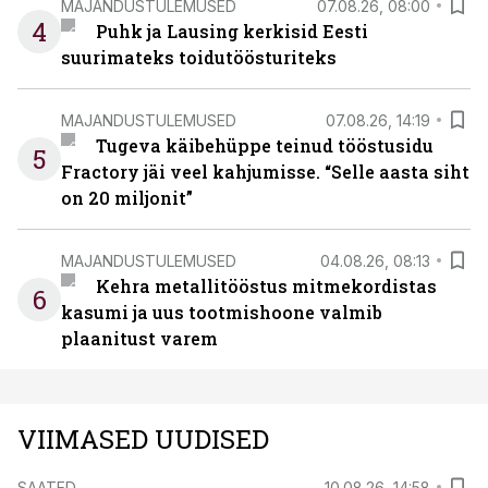
MAJANDUSTULEMUSED
07.08.26, 08:00
4
Puhk ja Lausing kerkisid Eesti
suurimateks toidutöösturiteks
MAJANDUSTULEMUSED
07.08.26, 14:19
Tugeva käibehüppe teinud tööstusidu
5
Fractory jäi veel kahjumisse. “Selle aasta siht
on 20 miljonit”
MAJANDUSTULEMUSED
04.08.26, 08:13
Kehra metallitööstus mitmekordistas
6
kasumi ja uus tootmishoone valmib
plaanitust varem
VIIMASED UUDISED
SAATED
10.08.26, 14:58