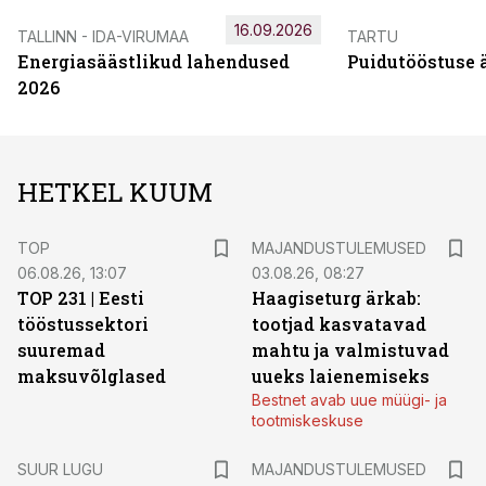
16.09.2026
TALLINN - IDA-VIRUMAA
TARTU
Energiasäästlikud lahendused
Puidutööstuse 
2026
HETKEL KUUM
TOP
MAJANDUSTULEMUSED
06.08.26, 13:07
03.08.26, 08:27
TOP 231 | Eesti
Haagiseturg ärkab:
tööstussektori
tootjad kasvatavad
suuremad
mahtu ja valmistuvad
maksuvõlglased
uueks laienemiseks
Bestnet avab uue müügi- ja
tootmiskeskuse
SUUR LUGU
MAJANDUSTULEMUSED