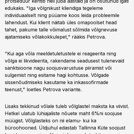
protseduur kehtib neil juba aastaid ja on osutunud igati
edukaks. "Iga võlgnikust kliendiga tegeleme
individuaalselt ning püüame koos leida probleemile
lahendust. Kui klient näitab üles omapoolset head
tahet, pakume talle võimalust sõlmida võlgnevuse
ajatamiseks võlakokkulepet," rääkis Petrova.
"Kui aga võla meeldetuletustele ei reageerita ning
võlga ei likvideerita, rakendame seadusest tulenevaid
sanktsioone nagu soojusvarustuse piiramist või
sulgemist ning esitame hagi kohtusse. Võlgade
sissenõudmiseks kasutame ka inkassofirmade
teenust," loetles Petrova variante.
Lisaks tekkinud võlale tuleb võlglastel maksta ka viivist.
Hetkel ulatub lühiajaliste nõuete maht 6%ni soojuse
müügist. Võlglasteks on nii elamu- kui ka
büroohooned. Üldjuhul edastab Tallinna Küte soojust