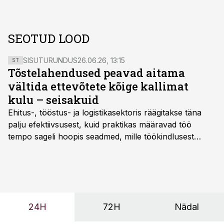
SEOTUD LOOD
SISUTURUNDUS
26.06.26, 13:15
ST
Tõstelahendused peavad aitama
vältida ettevõtete kõige kallimat
kulu – seisakuid
Ehitus-, tööstus- ja logistikasektoris räägitakse täna
palju efektiivsusest, kuid praktikas määravad töö
tempo sageli hoopis seadmed, mille töökindlusest
sõltub kogu objekti või tootmise sujuvus. Kui tõstuk
seisab, töö katkeb või masin ei vasta töötingimustele,
ei tähenda see ettevõtte jaoks ainult tehnilist
probleemi, vaid otsest rahalist kulu, venivaid tähtaegu
ja suuremaid riske tööohutusele.
24H
72H
Nädal