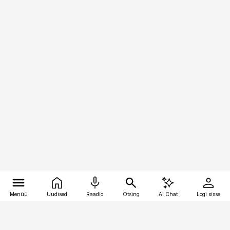
Menüü
Uudised
Raadio
Otsing
AI Chat
Logi sisse