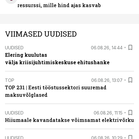
ressurssi, mille hind ajas kasvab
VIIMASED UUDISED
UUDISED
06.08.26, 14:44
Elering kuulutas
välja kriisijuhtimiskeskuse ehitushanke
TOP
06.08.26, 13:07
TOP 231 | Eesti tööstussektori suuremad
maksuvõlglased
UUDISED
06.08.26, 11:15
Hiiumaale kavandatakse võimsamat elektrivõrku
UUDISED
06.08.26, 10:29