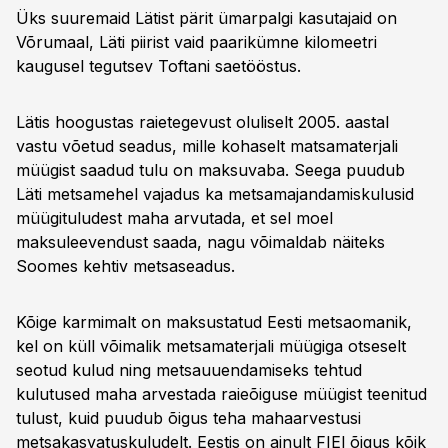
Üks suuremaid Lätist pärit ümarpalgi kasutajaid on
Võrumaal, Läti piirist vaid paarikümne kilomeetri
kaugusel tegutsev Toftani saetööstus.
Lätis hoogustas raietegevust oluliselt 2005. aastal
vastu võetud seadus, mille kohaselt matsamaterjali
müügist saadud tulu on maksuvaba. Seega puudub
Läti metsamehel vajadus ka metsamajandamiskulusid
müügituludest maha arvutada, et sel moel
maksuleevendust saada, nagu võimaldab näiteks
Soomes kehtiv metsaseadus.
Kõige karmimalt on maksustatud Eesti metsaomanik,
kel on küll võimalik metsamaterjali müügiga otseselt
seotud kulud ning metsauuendamiseks tehtud
kulutused maha arvestada raieõiguse müügist teenitud
tulust, kuid puudub õigus teha mahaarvestusi
metsakasvatuskuludelt. Eestis on ainult FIEl õigus kõik