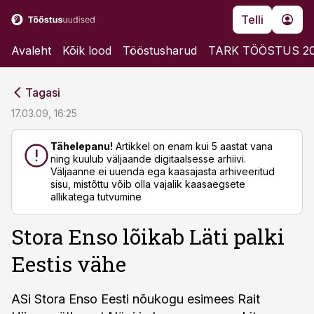
Telli
Avaleht
Kõik lood
Tööstusharud
TARK TÖÖSTUS 2
cebook
cebook
Tagasi
Twitter)
Twitter)
17.03.09, 16:25
kedIn
kedIn
Tähelepanu!
Artikkel on enam kui 5 aastat vana
ning kuulub väljaande digitaalsesse arhiivi.
ail
ail
Väljaanne ei uuenda ega kaasajasta arhiveeritud
sisu, mistõttu võib olla vajalik kaasaegsete
k
k
allikatega tutvumine
Stora Enso lõikab Läti palki
Eestis vähe
ASi Stora Enso Eesti nõukogu esimees Rait