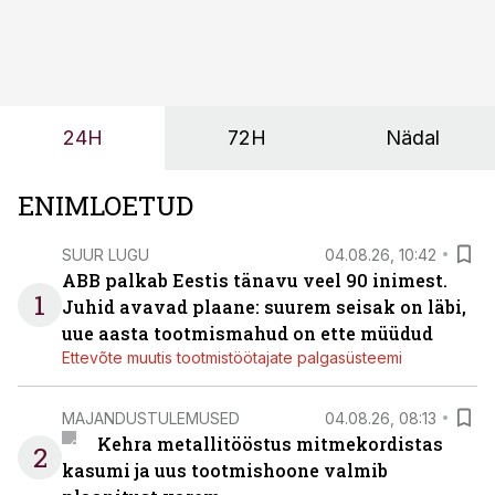
sõltub kogu objekti või tootmise sujuvus. Kui tõstuk
seisab, töö katkeb või masin ei vasta töötingimustele,
ei tähenda see ettevõtte jaoks ainult tehnilist
probleemi, vaid otsest rahalist kulu, venivaid tähtaegu
ja suuremaid riske tööohutusele.
24H
72H
Nädal
ENIMLOETUD
SUUR LUGU
04.08.26, 10:42
ABB palkab Eestis tänavu veel 90 inimest.
1
Juhid avavad plaane: suurem seisak on läbi,
uue aasta tootmismahud on ette müüdud
Ettevõte muutis tootmistöötajate palgasüsteemi
MAJANDUSTULEMUSED
04.08.26, 08:13
Kehra metallitööstus mitmekordistas
2
kasumi ja uus tootmishoone valmib