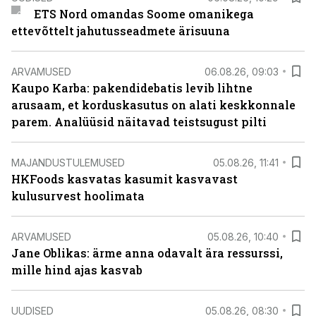
ETS Nord omandas Soome omanikega
ettevõttelt jahutusseadmete ärisuuna
ARVAMUSED
06.08.26, 09:03
Kaupo Karba: pakendidebatis levib lihtne
arusaam, et korduskasutus on alati keskkonnale
parem. Analüüsid näitavad teistsugust pilti
MAJANDUSTULEMUSED
05.08.26, 11:41
HKFoods kasvatas kasumit kasvavast
kulusurvest hoolimata
ARVAMUSED
05.08.26, 10:40
Jane Oblikas: ärme anna odavalt ära ressurssi,
mille hind ajas kasvab
UUDISED
05.08.26, 08:30