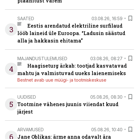
plaanitust varem
SAATED
03.08.26, 16:59
Eestis arendatud elektriline surfilaud
3
lööb laineid üle Euroopa. “Ladusin säästud
alla ja hakkasin ehitama”
MAJANDUSTULEMUSED
03.08.26, 08:27
Haagiseturg ärkab: tootjad kasvatavad
4
mahtu ja valmistuvad uueks laienemiseks
Bestnet avab uue müügi- ja tootmiskeskuse
UUDISED
05.08.26, 08:30
5
Tootmine vähenes juunis viiendat kuud
järjest
ARVAMUSED
05.08.26, 10:40
6
Jane Oblikas: ärme anna odavalt ära