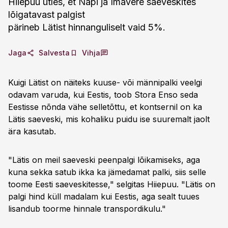
Hiiepuu ütles, et Näpi ja Imavere saeveskites
lõigatavast palgist
pärineb Lätist hinnanguliselt vaid 5%.
Jaga
Salvesta
Vihja
Kuigi Lätist on näiteks kuuse- või männipalki veelgi
odavam varuda, kui Eestis, toob Stora Enso seda
Eestisse nõnda vähe selletõttu, et kontsernil on ka
Lätis saeveski, mis kohaliku puidu ise suuremalt jaolt
ära kasutab.
"Lätis on meil saeveski peenpalgi lõikamiseks, aga
kuna sekka satub ikka ka jämedamat palki, siis selle
toome Eesti saeveskitesse," selgitas Hiiepuu. "Lätis on
palgi hind küll madalam kui Eestis, aga sealt tuues
lisandub toorme hinnale transpordikulu."