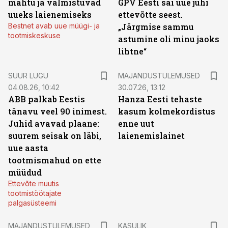
mahtu ja valmistuvad
GPV Eesti sai uue juhi
uueks laienemiseks
ettevõtte seest.
Bestnet avab uue müügi- ja
„Järgmise sammu
tootmiskeskuse
astumine oli minu jaoks
lihtne“
SUUR LUGU
MAJANDUSTULEMUSED
04.08.26, 10:42
30.07.26, 13:12
ABB palkab Eestis
Hanza Eesti tehaste
tänavu veel 90 inimest.
kasum kolmekordistus
Juhid avavad plaane:
enne uut
suurem seisak on läbi,
laienemislainet
uue aasta
tootmismahud on ette
müüdud
Ettevõte muutis
tootmistöötajate
palgasüsteemi
MAJANDUSTULEMUSED
KASULIK