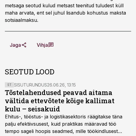
metsaga seotud kulud metsast teenitud tuludest küll
maha arvata, ent sel juhul lisandub kohustus maksta
sotsiaalmaksu.
Jaga
Vihja
SEOTUD LOOD
SISUTURUNDUS
26.06.26, 13:15
ST
Tõstelahendused peavad aitama
vältida ettevõtete kõige kallimat
kulu – seisakuid
Ehitus-, tööstus- ja logistikasektoris räägitakse täna
palju efektiivsusest, kuid praktikas määravad töö
tempo sageli hoopis seadmed, mille töökindlusest