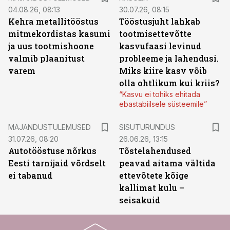
04.08.26, 08:13
30.07.26, 08:15
Kehra metallitööstus
Tööstusjuht lahkab
mitmekordistas kasumi
tootmisettevõtte
ja uus tootmishoone
kasvufaasi levinud
valmib plaanitust
probleeme ja lahendusi.
varem
Miks kiire kasv võib
olla ohtlikum kui kriis?
“Kasvu ei tohiks ehitada
ebastabiilsele süsteemile”
ST
MAJANDUSTULEMUSED
SISUTURUNDUS
31.07.26, 08:20
26.06.26, 13:15
Autotööstuse nõrkus
Tõstelahendused
Eesti tarnijaid võrdselt
peavad aitama vältida
ei tabanud
ettevõtete kõige
kallimat kulu –
seisakuid