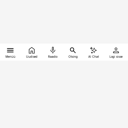
Menüü
Uudised
Raadio
Otsing
AI Chat
Logi sisse
Vana-Lõuna 39/1, 19094 Tallinn
(+372) 667 0111
toostusuudised@toostusuudised.ee
Telli
Reklaam
Firmast