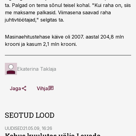
ta. Palgad on tema sõnul teisel kohal. "Kui raha on, siis
me maksame palkasid. Viimasena saavad raha
juhtivtöötajad," selgitas ta.
Masinaehitustehase käive oli 2007. aastal 204,8 mln
krooni ja kasum 2,1 mln krooni.
Ekaterina Taklaja
Jaga
Vihja
SEOTUD LOOD
UUDISED
21.05.09, 16:26
Kohus kuulutas välja Levada