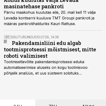
masinatehase pankroti
Pärnu maakohus kuulutas eile, 20. mail kell 11 välja
Levadia kontserni kuuluva TMT Groupi pankroti ja
määras pankrotihalduriks Kauri Rattuse.
SISUTURUNDUS
13.07.26, 14:36
ST
Pakendamisliini edu algab
tootmisprotsessi mõistmisest, mitte
roboti valimisest
Tootmisettevõtte pakendamisprotsessi eduka
automatiseerimise aluseks on kogu tootmisvoo
põhjalik analüüs, et uus süsteem sobituks
olemasolevasse keskkonda, aitaks vähendada
tööjõuvajadust ning oleks valmis ka ettevõtte
tulevasteks arenguteks. Lihtsalt roboti lisamine
enamasti oodatud tulemust ei too, nendib tootmise ja
tööstuse automatiseerimislahenduste arendaja Smitech