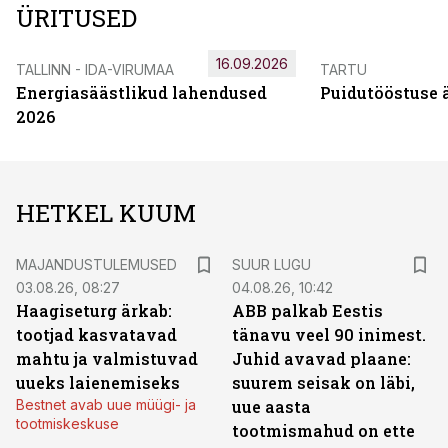
ÜRITUSED
16.09.2026
TALLINN - IDA-VIRUMAA
TARTU
Energiasäästlikud lahendused
Puidutööstuse 
2026
HETKEL KUUM
MAJANDUSTULEMUSED
SUUR LUGU
03.08.26, 08:27
04.08.26, 10:42
Haagiseturg ärkab:
ABB palkab Eestis
tootjad kasvatavad
tänavu veel 90 inimest.
mahtu ja valmistuvad
Juhid avavad plaane:
uueks laienemiseks
suurem seisak on läbi,
Bestnet avab uue müügi- ja
uue aasta
tootmiskeskuse
tootmismahud on ette