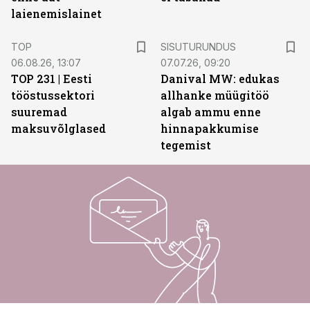
laienemislainet
ST
TOP
SISUTURUNDUS
06.08.26, 13:07
07.07.26, 09:20
TOP 231 | Eesti
Danival MW: edukas
tööstussektori
allhanke müügitöö
suuremad
algab ammu enne
maksuvõlglased
hinnapakkumise
tegemist