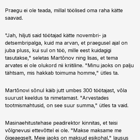
Praegu ei ole teada, millal töölised oma raha kätte
saavad.
"Jah, hiljuti said töötajad kätte novembri- ja
detsembripalga, kuid ma arvan, et praegusel ajal on
juba pluss, kui sul on töö, mille eest kuidagigi
tasutakse," seletas Martõnov ning lisas, et tema
arvates ei ole olukord nii kriitiline. "Minu jaoks on palju
tähtsam, mis hakkab toimuma homme," ütles ta.
Martõnovi sõnul käib jutt umbes 300 töötajast, võla
suurust keeldus ta nimetamast. "Arvestades
tootmismahtusid, on see suur summa," ütles ta vaid.
Masinaehitustehase peadirektor kinnitas, et teisi
võlgnevusi ettevõttel ei ole. "Makse maksame me
õigeaegselt. Meie jaoks on maksud esikohal," lausus