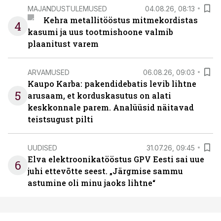
MAJANDUSTULEMUSED
04.08.26, 08:13
Kehra metallitööstus mitmekordistas
4
kasumi ja uus tootmishoone valmib
plaanitust varem
ARVAMUSED
06.08.26, 09:03
Kaupo Karba: pakendidebatis levib lihtne
5
arusaam, et korduskasutus on alati
keskkonnale parem. Analüüsid näitavad
teistsugust pilti
UUDISED
31.07.26, 09:45
Elva elektroonikatööstus GPV Eesti sai uue
6
juhi ettevõtte seest. „Järgmise sammu
astumine oli minu jaoks lihtne“