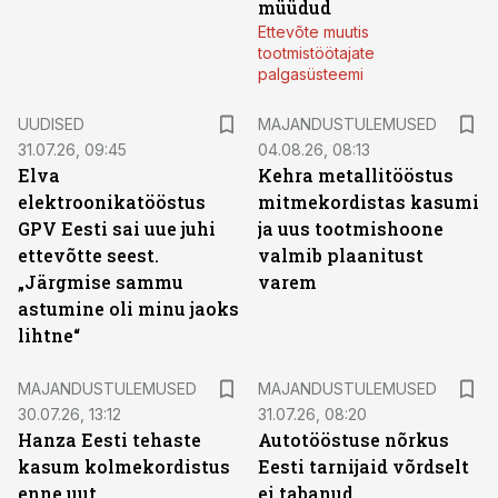
müüdud
Ettevõte muutis
tootmistöötajate
palgasüsteemi
UUDISED
MAJANDUSTULEMUSED
31.07.26, 09:45
04.08.26, 08:13
Elva
Kehra metallitööstus
elektroonikatööstus
mitmekordistas kasumi
GPV Eesti sai uue juhi
ja uus tootmishoone
ettevõtte seest.
valmib plaanitust
„Järgmise sammu
varem
astumine oli minu jaoks
lihtne“
MAJANDUSTULEMUSED
MAJANDUSTULEMUSED
30.07.26, 13:12
31.07.26, 08:20
Hanza Eesti tehaste
Autotööstuse nõrkus
kasum kolmekordistus
Eesti tarnijaid võrdselt
enne uut
ei tabanud