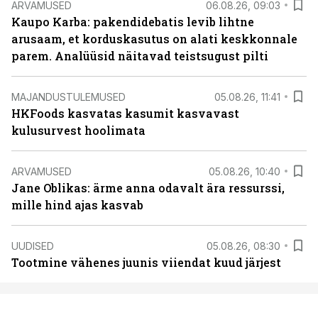
ARVAMUSED
06.08.26, 09:03
Kaupo Karba: pakendidebatis levib lihtne
arusaam, et korduskasutus on alati keskkonnale
parem. Analüüsid näitavad teistsugust pilti
MAJANDUSTULEMUSED
05.08.26, 11:41
HKFoods kasvatas kasumit kasvavast
kulusurvest hoolimata
ARVAMUSED
05.08.26, 10:40
Jane Oblikas: ärme anna odavalt ära ressurssi,
mille hind ajas kasvab
UUDISED
05.08.26, 08:30
Tootmine vähenes juunis viiendat kuud järjest