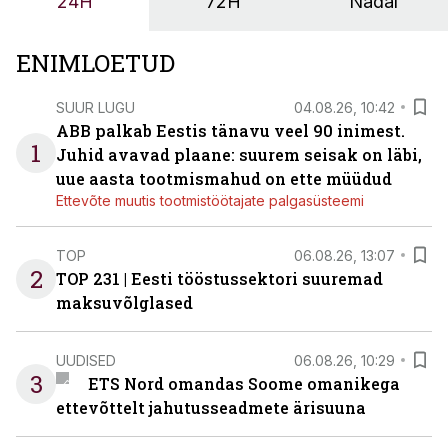
24H
72H
Nädal
OÜ tegevjuht Sander Mitendorf.
ENIMLOETUD
SUUR LUGU
04.08.26, 10:42
ABB palkab Eestis tänavu veel 90 inimest.
1
Juhid avavad plaane: suurem seisak on läbi,
uue aasta tootmismahud on ette müüdud
Ettevõte muutis tootmistöötajate palgasüsteemi
TOP
06.08.26, 13:07
2
TOP 231 | Eesti tööstussektori suuremad
maksuvõlglased
UUDISED
06.08.26, 10:29
3
ETS Nord omandas Soome omanikega
ettevõttelt jahutusseadmete ärisuuna