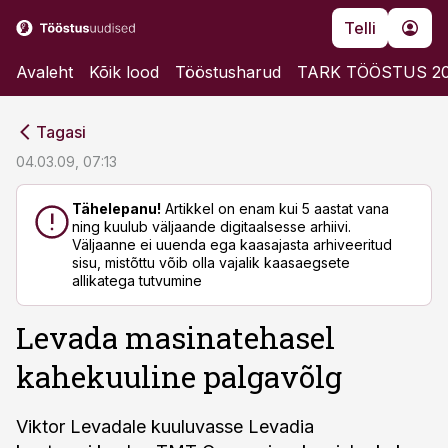
Telli
Avaleht
Kõik lood
Tööstusharud
TARK TÖÖSTUS 2
cebook
cebook
Tagasi
Twitter)
Twitter)
04.03.09, 07:13
kedIn
kedIn
Tähelepanu!
Artikkel on enam kui 5 aastat vana
ning kuulub väljaande digitaalsesse arhiivi.
ail
ail
Väljaanne ei uuenda ega kaasajasta arhiveeritud
sisu, mistõttu võib olla vajalik kaasaegsete
k
k
allikatega tutvumine
Levada masinatehasel
kahekuuline palgavõlg
Viktor Levadale kuuluvasse Levadia