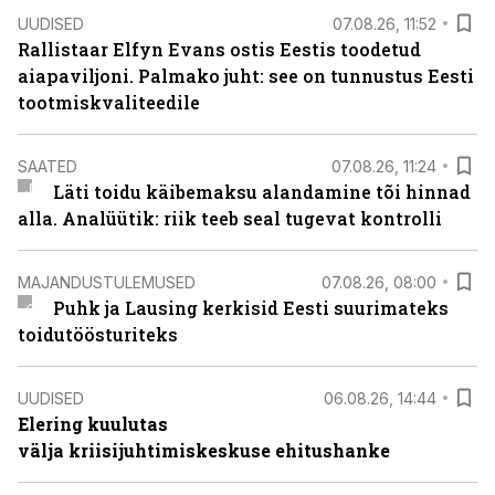
UUDISED
07.08.26, 11:52
Rallistaar Elfyn Evans ostis Eestis toodetud
aiapaviljoni. Palmako juht: see on tunnustus Eesti
tootmiskvaliteedile
SAATED
07.08.26, 11:24
Läti toidu käibemaksu alandamine tõi hinnad
alla. Analüütik: riik teeb seal tugevat kontrolli
MAJANDUSTULEMUSED
07.08.26, 08:00
Puhk ja Lausing kerkisid Eesti suurimateks
toidutöösturiteks
UUDISED
06.08.26, 14:44
Elering kuulutas
välja kriisijuhtimiskeskuse ehitushanke