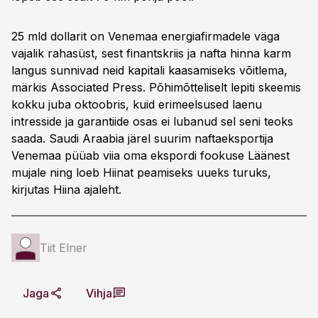
25 mld dollarit on Venemaa energiafirmadele väga
vajalik rahasüst, sest finantskriis ja nafta hinna karm
langus sunnivad neid kapitali kaasamiseks võitlema,
märkis Associated Press. Põhimõtteliselt lepiti skeemis
kokku juba oktoobris, kuid erimeelsused laenu
intresside ja garantiide osas ei lubanud sel seni teoks
saada. Saudi Araabia järel suurim naftaeksportija
Venemaa püüab viia oma ekspordi fookuse Läänest
mujale ning loeb Hiinat peamiseks uueks turuks,
kirjutas Hiina ajaleht.
Tiit Elner
Jaga
Vihja