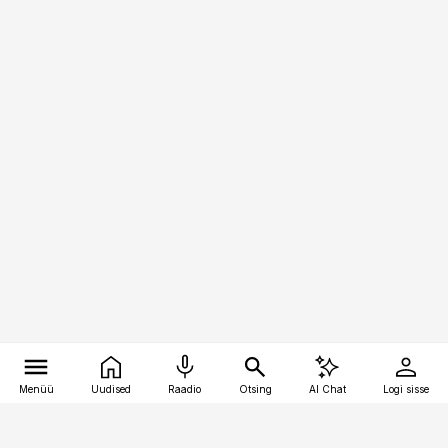
Menüü
Uudised
Raadio
Otsing
AI Chat
Logi sisse