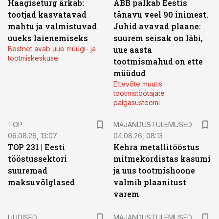
Haagiseturg ärkab:
ABB palkab Eestis
tootjad kasvatavad
tänavu veel 90 inimest.
mahtu ja valmistuvad
Juhid avavad plaane:
uueks laienemiseks
suurem seisak on läbi,
Bestnet avab uue müügi- ja
uue aasta
tootmiskeskuse
tootmismahud on ette
müüdud
Ettevõte muutis
tootmistöötajate
palgasüsteemi
TOP
MAJANDUSTULEMUSED
06.08.26, 13:07
04.08.26, 08:13
TOP 231 | Eesti
Kehra metallitööstus
tööstussektori
mitmekordistas kasumi
suuremad
ja uus tootmishoone
maksuvõlglased
valmib plaanitust
varem
UUDISED
MAJANDUSTULEMUSED