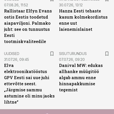
07.08.26, 11:52
30.07.26, 13:12
Rallistaar Elfyn Evans
Hanza Eesti tehaste
ostis Eestis toodetud
kasum kolmekordistus
aiapaviljoni. Palmako
enne uut
juht: see on tunnustus
laienemislainet
Eesti
tootmiskvaliteedile
ST
UUDISED
SISUTURUNDUS
31.07.26, 09:45
07.07.26, 09:20
Elva
Danival MW: edukas
elektroonikatööstus
allhanke müügitöö
GPV Eesti sai uue juhi
algab ammu enne
ettevõtte seest.
hinnapakkumise
„Järgmise sammu
tegemist
astumine oli minu jaoks
lihtne“