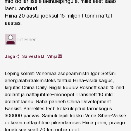
mld dollarilisele laenulepingule, mille eest saab
laenu andnud
Hiina 20 aasta jooksul 15 miljonit tonni naftat
aastas.
Tiit Elner
Jaga
Salvesta
Vihja
Leping sõlmiti Venemaa asepeaministri Igor Setšini
energialäbirääkimisteks tehtud Hiina-visiidi käigus,
kirjutas China Daily. Riigile kuuluv Rosneft saab 15 mld
dollarit ja naftajuhtme-monopol Transneft 10 mld
dollarit laenu. Raha pärineb China Development
Bankist. Barrelites teeb kokkulepitud tarnekogus
300000 päevas. Samuti lepiti kokku Vene Siberi-Vaikse
ookeani naftajuhtme pikendamises Hiina piirini, praegu
lõpeb see sealt 70 km põhja pool.