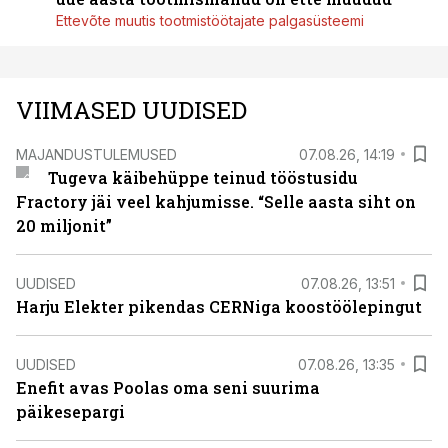
Ettevõte muutis tootmistöötajate palgasüsteemi
VIIMASED UUDISED
MAJANDUSTULEMUSED
07.08.26, 14:19
Tugeva käibehüppe teinud tööstusidu
Fractory jäi veel kahjumisse. “Selle aasta siht on
20 miljonit”
UUDISED
07.08.26, 13:51
Harju Elekter pikendas CERNiga koostöölepingut
UUDISED
07.08.26, 13:35
Enefit avas Poolas oma seni suurima
päikesepargi