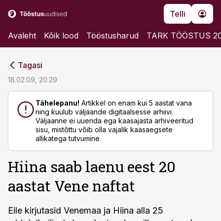
Telli
Avaleht
Kõik lood
Tööstusharud
TARK TÖÖSTUS 2
cebook
cebook
Tagasi
Twitter)
Twitter)
18.02.09, 20:29
kedIn
kedIn
Tähelepanu!
Artikkel on enam kui 5 aastat vana
ning kuulub väljaande digitaalsesse arhiivi.
ail
ail
Väljaanne ei uuenda ega kaasajasta arhiveeritud
sisu, mistõttu võib olla vajalik kaasaegsete
k
k
allikatega tutvumine
Hiina saab laenu eest 20
aastat Vene naftat
Eile kirjutasid Venemaa ja Hiina alla 25