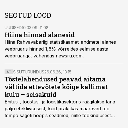
SEOTUD LOOD
UUDISED
10.03.09, 11:08
Hiina hinnad alanesid
Hiina Rahvavabariigi statistikaameti andmetel alanes
veebruaris hinnad 1,6% võrreldes eelmise aasta
veebruariga, vahendas newsru.com.
SISUTURUNDUS
26.06.26, 13:15
ST
Tõstelahendused peavad aitama
vältida ettevõtete kõige kallimat
kulu – seisakuid
Ehitus-, tööstus- ja logistikasektoris räägitakse täna
palju efektiivsusest, kuid praktikas määravad töö
tempo sageli hoopis seadmed, mille töökindlusest
sõltub kogu objekti või tootmise sujuvus. Kui tõstuk