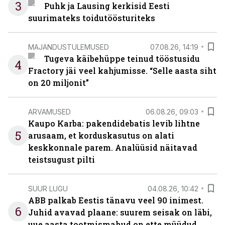
3
Puhk ja Lausing kerkisid Eesti
suurimateks toidutöösturiteks
MAJANDUSTULEMUSED
07.08.26, 14:19
Tugeva käibehüppe teinud tööstusidu
4
Fractory jäi veel kahjumisse. “Selle aasta siht
on 20 miljonit”
ARVAMUSED
06.08.26, 09:03
Kaupo Karba: pakendidebatis levib lihtne
5
arusaam, et korduskasutus on alati
keskkonnale parem. Analüüsid näitavad
teistsugust pilti
SUUR LUGU
04.08.26, 10:42
ABB palkab Eestis tänavu veel 90 inimest.
6
Juhid avavad plaane: suurem seisak on läbi,
uue aasta tootmismahud on ette müüdud