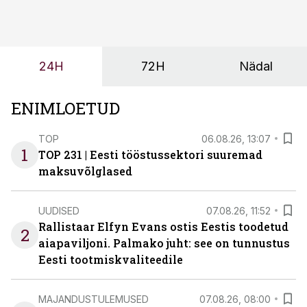
seisab, töö katkeb või masin ei vasta töötingimustele,
ei tähenda see ettevõtte jaoks ainult tehnilist
probleemi, vaid otsest rahalist kulu, venivaid tähtaegu
ja suuremaid riske tööohutusele.
24H
72H
Nädal
ENIMLOETUD
TOP
06.08.26, 13:07
1
TOP 231 | Eesti tööstussektori suuremad
maksuvõlglased
UUDISED
07.08.26, 11:52
Rallistaar Elfyn Evans ostis Eestis toodetud
2
aiapaviljoni. Palmako juht: see on tunnustus
Eesti tootmiskvaliteedile
MAJANDUSTULEMUSED
07.08.26, 08:00