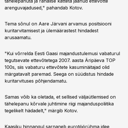
tähelepanuta ja rahalise katteta jäänud ettevõtte
arenguvajadused," pahandab Kotov.
Tema sõnul on Aare Järvani arvamus positsiooni
kuritarvitamisest ja ülemäärastest hindadest
arusaamatu.
"Kui võrrelda Eesti Gaasi majandustulemusi vabaturul
tegutsevate ettevõtetega 2007. aasta Äripäeva TOP
100s, siis vabaturu ettevõtete kasuminäitajad olid
märgatavalt paremad. Seega on süüdistus hindade
kuritarvituses põhjendamatu.
Samas võib ka oletada, et sellised väljaütlemised on
tähelepanu kõrvale juhtimine riigi majanduspoliitika
tegelikelt hädadelt," märgib Kotov.
Kaasiku hinnangul sarnaneb eurotöörühma idee