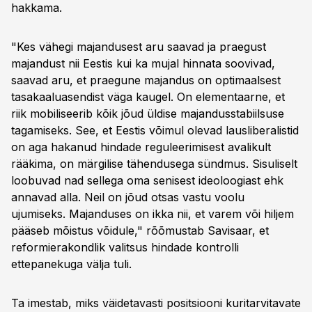
hakkama.
"Kes vähegi majandusest aru saavad ja praegust
majandust nii Eestis kui ka mujal hinnata soovivad,
saavad aru, et praegune majandus on optimaalsest
tasakaaluasendist väga kaugel. On elementaarne, et
riik mobiliseerib kõik jõud üldise majandusstabiilsuse
tagamiseks. See, et Eestis võimul olevad lausliberalistid
on aga hakanud hindade reguleerimisest avalikult
rääkima, on märgilise tähendusega sündmus. Sisuliselt
loobuvad nad sellega oma senisest ideoloogiast ehk
annavad alla. Neil on jõud otsas vastu voolu
ujumiseks. Majanduses on ikka nii, et varem või hiljem
pääseb mõistus võidule," rõõmustab Savisaar, et
reformierakondlik valitsus hindade kontrolli
ettepanekuga välja tuli.
Ta imestab, miks väidetavasti positsiooni kuritarvitavate