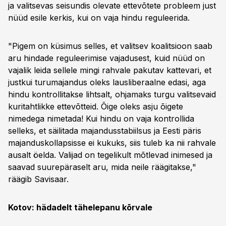
ja valitsevas seisundis olevate ettevõtete probleem just
nüüd esile kerkis, kui on vaja hindu reguleerida.
"Pigem on küsimus selles, et valitsev koalitsioon saab
aru hindade reguleerimise vajadusest, kuid nüüd on
vajalik leida sellele mingi rahvale pakutav kattevari, et
justkui turumajandus oleks lausliberaalne edasi, aga
hindu kontrollitakse lihtsalt, ohjamaks turgu valitsevaid
kuritahtlikke ettevõtteid. Õige oleks asju õigete
nimedega nimetada! Kui hindu on vaja kontrollida
selleks, et säilitada majandusstabiilsus ja Eesti päris
majanduskollapsisse ei kukuks, siis tuleb ka nii rahvale
ausalt öelda. Valijad on tegelikult mõtlevad inimesed ja
saavad suurepäraselt aru, mida neile räägitakse,"
räägib Savisaar.
Kotov: hädadelt tähelepanu kõrvale