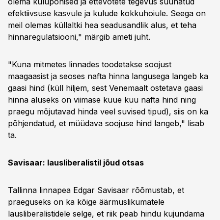
olema kulupõhised ja ettevõtete tegevus suunatud
efektiivsuse kasvule ja kulude kokkuhoiule. Seega on
meil olemas küllaltki hea seadusandlik alus, et teha
hinnaregulatsiooni," märgib ameti juht.
"Kuna mitmetes linnades toodetakse soojust
maagaasist ja seoses nafta hinna langusega langeb ka
gaasi hind (küll hiljem, sest Venemaalt ostetava gaasi
hinna aluseks on viimase kuue kuu nafta hind ning
praegu mõjutavad hinda veel suvised tipud), siis on ka
põhjendatud, et müüdava soojuse hind langeb," lisab
ta.
Savisaar: lausliberalistil jõud otsas
Tallinna linnapea Edgar Savisaar rõõmustab, et
praeguseks on ka kõige äärmuslikumatele
lausliberalistidele selge, et riik peab hindu kujundama