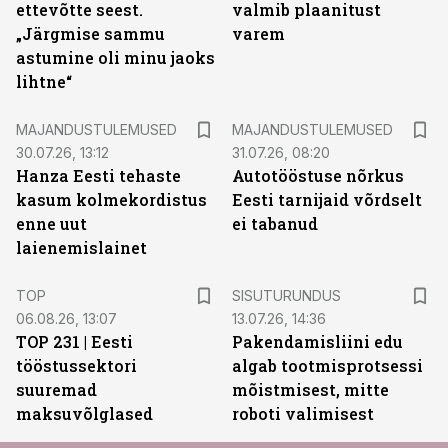
ettevõtte seest.
valmib plaanitust
„Järgmise sammu
varem
astumine oli minu jaoks
lihtne“
MAJANDUSTULEMUSED
MAJANDUSTULEMUSED
30.07.26, 13:12
31.07.26, 08:20
Hanza Eesti tehaste
Autotööstuse nõrkus
kasum kolmekordistus
Eesti tarnijaid võrdselt
enne uut
ei tabanud
laienemislainet
ST
TOP
SISUTURUNDUS
06.08.26, 13:07
13.07.26, 14:36
TOP 231 | Eesti
Pakendamisliini edu
tööstussektori
algab tootmisprotsessi
suuremad
mõistmisest, mitte
maksuvõlglased
roboti valimisest