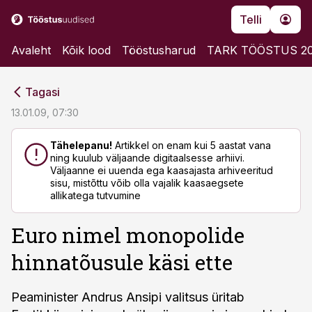
Telli
Avaleht
Kõik lood
Tööstusharud
TARK TÖÖSTUS 2
cebook
cebook
Tagasi
Twitter)
Twitter)
13.01.09, 07:30
kedIn
kedIn
Tähelepanu!
Artikkel on enam kui 5 aastat vana
ning kuulub väljaande digitaalsesse arhiivi.
ail
ail
Väljaanne ei uuenda ega kaasajasta arhiveeritud
sisu, mistõttu võib olla vajalik kaasaegsete
k
k
allikatega tutvumine
Euro nimel monopolide
hinnatõusule käsi ette
Peaminister Andrus Ansipi valitsus üritab