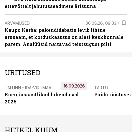
ettevõttelt jahutusseadmete ärisuuna
ARVAMUSED
06.08.26, 09:03
Kaupo Karba: pakendidebatis levib lihtne
arusaam, et korduskasutus on alati keskkonnale
parem. Analüüsid näitavad teistsugust pilti
ÜRITUSED
16.09.2026
TALLINN - IDA-VIRUMAA
TARTU
Energiasäästlikud lahendused
Puidutööstuse 
2026
HETKEL KUUM