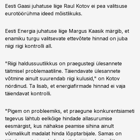
Eesti Gaasi juhatuse liige Raul Kotov ei pea valitsuse
eurotöörühma ideed mõistlikuks.
Eesti Energia juhatuse liige Margus Kaasik märgib, et
enamiku turgu valitsevate ettevõtete hinnad on juba
niigi riigi kontrolli all.
"Riigi haldussuutlikkus on praegustegi ülesannete
täitmisel problemaatiline. Täiendavate ülesannete
võtmine ainult suurendab riigi kulusid," on Kotov
nördinud. Ta lisab, et energiafirmade hinnad ei vaja
täiendavat kontrolli.
"Pigem on probleemiks, et praegune konkurentsiameti
tegevus lähtub eelkõige hindade allasurumise
eesmärgist, kus nähakse peamise sihina ainult
võimalikult madalat hinda lõpptarbijale. Samas on