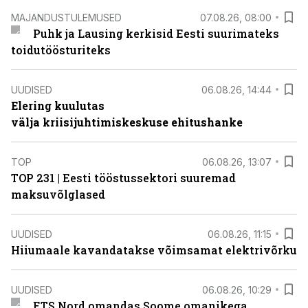
MAJANDUSTULEMUSED
07.08.26, 08:00
Puhk ja Lausing kerkisid Eesti suurimateks
toidutöösturiteks
UUDISED
06.08.26, 14:44
Elering kuulutas
välja kriisijuhtimiskeskuse ehitushanke
TOP
06.08.26, 13:07
TOP 231 | Eesti tööstussektori suuremad
maksuvõlglased
UUDISED
06.08.26, 11:15
Hiiumaale kavandatakse võimsamat elektrivõrku
UUDISED
06.08.26, 10:29
ETS Nord omandas Soome omanikega