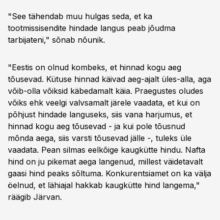
"See tähendab muu hulgas seda, et ka
tootmissisendite hindade langus peab jõudma
tarbijateni," sõnab nõunik.
"Eestis on olnud kombeks, et hinnad kogu aeg
tõusevad. Kütuse hinnad käivad aeg-ajalt üles-alla, aga
võib-olla võiksid käbedamalt käia. Praegustes oludes
võiks ehk veelgi valvsamalt järele vaadata, et kui on
põhjust hindade languseks, siis vana harjumus, et
hinnad kogu aeg tõusevad - ja kui pole tõusnud
mõnda aega, siis varsti tõusevad jälle -, tuleks üle
vaadata. Pean silmas eelkõige kaugkütte hindu. Nafta
hind on ju pikemat aega langenud, millest väidetavalt
gaasi hind peaks sõltuma. Konkurentsiamet on ka välja
öelnud, et lähiajal hakkab kaugkütte hind langema,"
räägib Järvan.