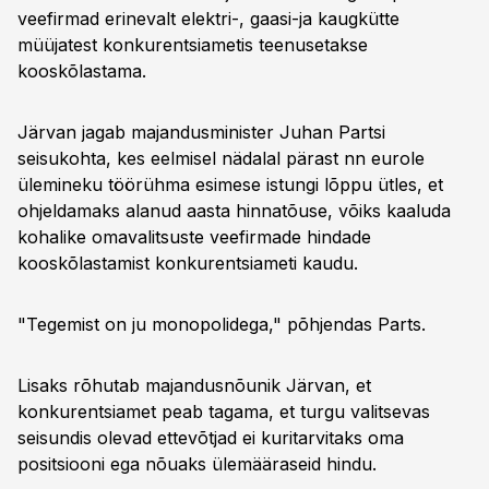
veefirmad erinevalt elektri-, gaasi-ja kaugkütte
müüjatest konkurentsiametis teenusetakse
kooskõlastama.
Järvan jagab majandusminister Juhan Partsi
seisukohta, kes eelmisel nädalal pärast nn eurole
ülemineku töörühma esimese istungi lõppu ütles, et
ohjeldamaks alanud aasta hinnatõuse, võiks kaaluda
kohalike omavalitsuste veefirmade hindade
kooskõlastamist konkurentsiameti kaudu.
"Tegemist on ju monopolidega," põhjendas Parts.
Lisaks rõhutab majandusnõunik Järvan, et
konkurentsiamet peab tagama, et turgu valitsevas
seisundis olevad ettevõtjad ei kuritarvitaks oma
positsiooni ega nõuaks ülemääraseid hindu.