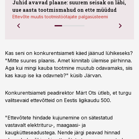
Juhid avavad plaane: suurem seisak on läbi,
kasu
uue aasta tootmismahud on ette müüdud
plaa
Ettevõte muutis tootmistöötajate palgasüsteemi
Kas seni on konkurentsiameti käed jäänud lühikeseks?
"Mitte suures plaanis. Amet kinnitab ülemise piirhinna.
Aga kui mingi kauba tootmine muutub odavamaks, siis
kas kaup ise ka odavneb?" küsib Järvan.
Konkurentsiameti peadirektor Märt Ots ütleb, et turgu
valitsevaid ettevõtteid on Eestis ligikaudu 500.
"Ettevõtete hindade kujunemine on sätestatud
vastavalt elektrituru-, maagaasi- ja
kaugkütteseadustega. Nende järgi peavad hinnad