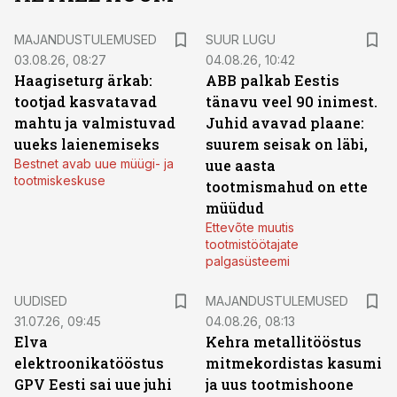
MAJANDUSTULEMUSED
SUUR LUGU
03.08.26, 08:27
04.08.26, 10:42
Haagiseturg ärkab:
ABB palkab Eestis
tootjad kasvatavad
tänavu veel 90 inimest.
mahtu ja valmistuvad
Juhid avavad plaane:
uueks laienemiseks
suurem seisak on läbi,
Bestnet avab uue müügi- ja
uue aasta
tootmiskeskuse
tootmismahud on ette
müüdud
Ettevõte muutis
tootmistöötajate
palgasüsteemi
UUDISED
MAJANDUSTULEMUSED
31.07.26, 09:45
04.08.26, 08:13
Elva
Kehra metallitööstus
elektroonikatööstus
mitmekordistas kasumi
GPV Eesti sai uue juhi
ja uus tootmishoone