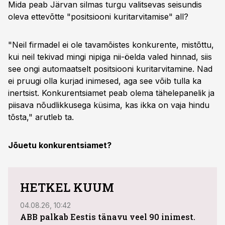
Mida peab Järvan silmas turgu valitsevas seisundis
oleva ettevõtte "positsiooni kuritarvitamise" all?
"Neil firmadel ei ole tavamõistes konkurente, mistõttu,
kui neil tekivad mingi nipiga nii-öelda valed hinnad, siis
see ongi automaatselt positsiooni kuritarvitamine. Nad
ei pruugi olla kurjad inimesed, aga see võib tulla ka
inertsist. Konkurentsiamet peab olema tähelepanelik ja
piisava nõudlikkusega küsima, kas ikka on vaja hindu
tõsta," arutleb ta.
Jõuetu konkurentsiamet?
HETKEL KUUM
04.08.26, 10:42
04.08
ABB palkab Eestis tänavu veel 90 inimest.