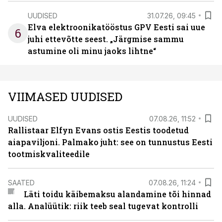
UUDISED
31.07.26, 09:45
Elva elektroonikatööstus GPV Eesti sai uue
6
juhi ettevõtte seest. „Järgmise sammu
astumine oli minu jaoks lihtne“
VIIMASED UUDISED
UUDISED
07.08.26, 11:52
Rallistaar Elfyn Evans ostis Eestis toodetud
aiapaviljoni. Palmako juht: see on tunnustus Eesti
tootmiskvaliteedile
SAATED
07.08.26, 11:24
Läti toidu käibemaksu alandamine tõi hinnad
alla. Analüütik: riik teeb seal tugevat kontrolli