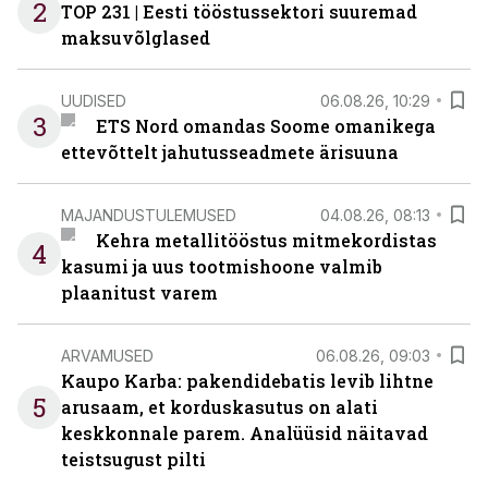
2
TOP 231 | Eesti tööstussektori suuremad
maksuvõlglased
UUDISED
06.08.26, 10:29
3
ETS Nord omandas Soome omanikega
ettevõttelt jahutusseadmete ärisuuna
MAJANDUSTULEMUSED
04.08.26, 08:13
Kehra metallitööstus mitmekordistas
4
kasumi ja uus tootmishoone valmib
plaanitust varem
ARVAMUSED
06.08.26, 09:03
Kaupo Karba: pakendidebatis levib lihtne
5
arusaam, et korduskasutus on alati
keskkonnale parem. Analüüsid näitavad
teistsugust pilti