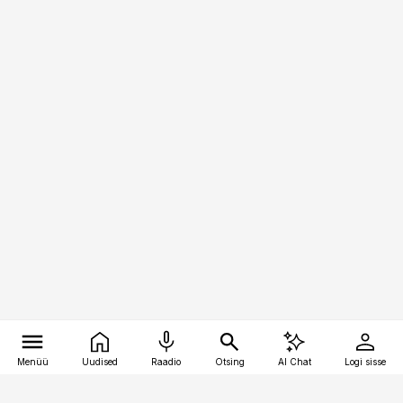
Menüü
Uudised
Raadio
Otsing
AI Chat
Logi sisse