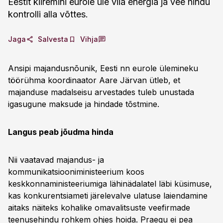
Eestit kiiremini eurole üle viia energia ja vee hindu
kontrolli alla võttes.
Jaga
Salvesta
Vihja
Ansipi majandusnõunik, Eesti nn eurole ülemineku
töörühma koordinaator Aare Järvan ütleb, et
majanduse madalseisu arvestades tuleb unustada
igasugune maksude ja hindade tõstmine.
Langus peab jõudma hinda
Nii vaatavad majandus- ja
kommunikatsiooniministeerium koos
keskkonnaministeeriumiga lähinädalatel läbi küsimuse,
kas konkurentsiameti järelevalve ulatuse laiendamine
aitaks näiteks kohalike omavalitsuste veefirmade
teenusehindu rohkem ohjes hoida. Praegu ei pea