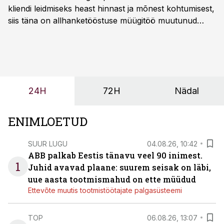
kliendi leidmiseks heast hinnast ja mõnest kohtumisest,
siis täna on allhanketööstuse müügitöö muutunud
märksa pikemaks ja süsteemsemaks. Konkurents on
kasvanud, kliendid kaaluvad otsuseid põhjalikumalt
ning partnerit ei valita enam ainult tootmisvõimekuse
või hinnakirja järgi.
24H
72H
Nädal
ENIMLOETUD
SUUR LUGU
04.08.26, 10:42
ABB palkab Eestis tänavu veel 90 inimest.
1
Juhid avavad plaane: suurem seisak on läbi,
uue aasta tootmismahud on ette müüdud
Ettevõte muutis tootmistöötajate palgasüsteemi
TOP
06.08.26, 13:07