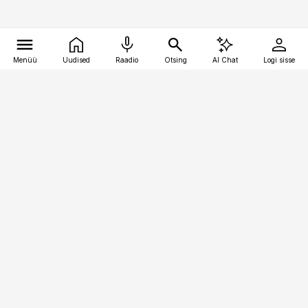
Menüü
Uudised
Raadio
Otsing
AI Chat
Logi sisse
Vana-Lõuna 39/1, 19094 Tallinn
(+372) 667 0111
toostusuudised@toostusuudised.ee
Telli
Reklaam
Firmast
Sisu kasutamisõigused
Ajakirjaniku
eetikakoodeks
Üldtingimused
Privaatsustingimused
Küpsiste poliitika
KKK