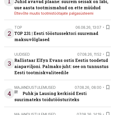
1
Juhid avavad plaane: suurem seisak on läbi,
uue aasta tootmismahud on ette müüdud
Ettevõte muutis tootmistöötajate palgasüsteemi
TOP
06.08.26, 13:07
2
TOP 231 | Eesti tööstussektori suuremad
maksuvõlglased
UUDISED
07.08.26, 11:52
Rallistaar Elfyn Evans ostis Eestis toodetud
3
aiapaviljoni. Palmako juht: see on tunnustus
Eesti tootmiskvaliteedile
MAJANDUSTULEMUSED
07.08.26, 08:00
4
Puhk ja Lausing kerkisid Eesti
suurimateks toidutöösturiteks
MAJANDUSTULEMUSED
07.08.26, 14:19