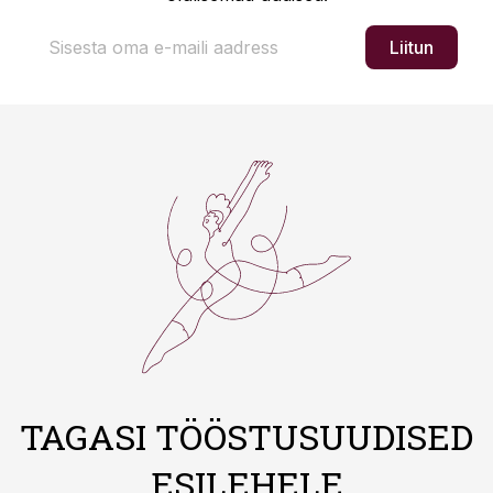
Liitun
TAGASI TÖÖSTUSUUDISED
ESILEHELE