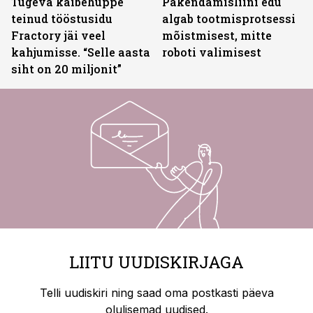
Tugeva käibehüppe
Pakendamisliini edu
teinud tööstusidu
algab tootmisprotsessi
Fractory jäi veel
mõistmisest, mitte
kahjumisse. “Selle aasta
roboti valimisest
siht on 20 miljonit”
LIITU UUDISKIRJAGA
Telli uudiskiri ning saad oma postkasti päeva
olulisemad uudised.