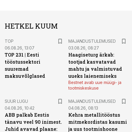
HETKEL KUUM
TOP
MAJANDUSTULEMUSED
06.08.26, 13:07
03.08.26, 08:27
TOP 231 | Eesti
Haagiseturg ärkab:
tööstussektori
tootjad kasvatavad
suuremad
mahtu ja valmistuvad
maksuvõlglased
uueks laienemiseks
Bestnet avab uue müügi- ja
tootmiskeskuse
SUUR LUGU
MAJANDUSTULEMUSED
04.08.26, 10:42
04.08.26, 08:13
ABB palkab Eestis
Kehra metallitööstus
tänavu veel 90 inimest.
mitmekordistas kasumi
Juhid avavad plaane:
ja uus tootmishoone