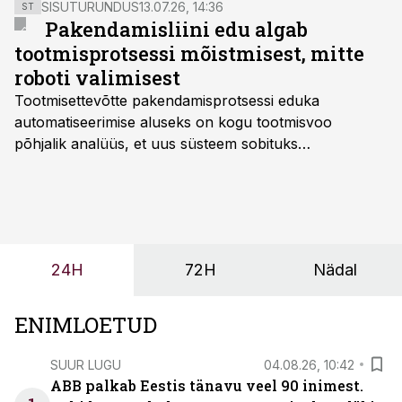
SISUTURUNDUS
13.07.26, 14:36
ST
Pakendamisliini edu algab
tootmisprotsessi mõistmisest, mitte
roboti valimisest
Tootmisettevõtte pakendamisprotsessi eduka
automatiseerimise aluseks on kogu tootmisvoo
põhjalik analüüs, et uus süsteem sobituks
olemasolevasse keskkonda, aitaks vähendada
tööjõuvajadust ning oleks valmis ka ettevõtte
tulevasteks arenguteks. Lihtsalt roboti lisamine
enamasti oodatud tulemust ei too, nendib tootmise ja
tööstuse automatiseerimislahenduste arendaja Smitech
24H
72H
Nädal
OÜ tegevjuht Sander Mitendorf.
ENIMLOETUD
SUUR LUGU
04.08.26, 10:42
ABB palkab Eestis tänavu veel 90 inimest.