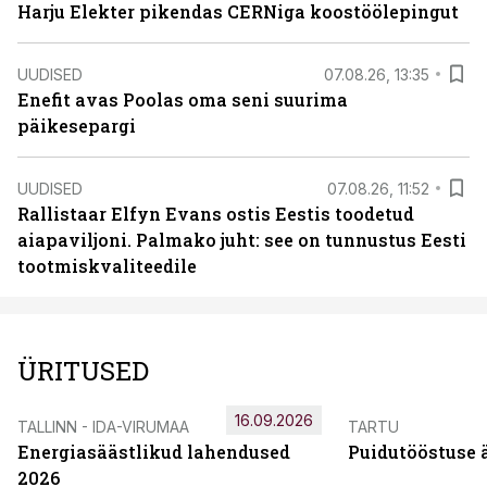
Harju Elekter pikendas CERNiga koostöölepingut
UUDISED
07.08.26, 13:35
Enefit avas Poolas oma seni suurima
päikesepargi
UUDISED
07.08.26, 11:52
Rallistaar Elfyn Evans ostis Eestis toodetud
aiapaviljoni. Palmako juht: see on tunnustus Eesti
tootmiskvaliteedile
ÜRITUSED
16.09.2026
TALLINN - IDA-VIRUMAA
TARTU
Energiasäästlikud lahendused
Puidutööstuse 
2026