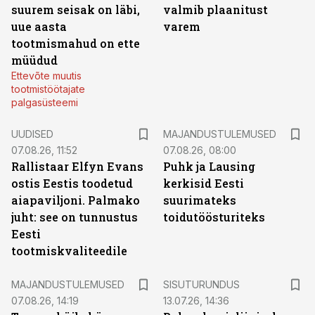
suurem seisak on läbi,
valmib plaanitust
uue aasta
varem
tootmismahud on ette
müüdud
Ettevõte muutis
tootmistöötajate
palgasüsteemi
UUDISED
MAJANDUSTULEMUSED
07.08.26, 11:52
07.08.26, 08:00
Rallistaar Elfyn Evans
Puhk ja Lausing
ostis Eestis toodetud
kerkisid Eesti
aiapaviljoni. Palmako
suurimateks
juht: see on tunnustus
toidutöösturiteks
Eesti
tootmiskvaliteedile
ST
MAJANDUSTULEMUSED
SISUTURUNDUS
07.08.26, 14:19
13.07.26, 14:36