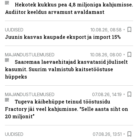
Hekotek kukkus pea 4,8 miljoniga kahjumisse.
Audiitor keeldus arvamust avaldamast
UUDISED
10.08.26, 08:58
Juunis kasvas kaupade eksport ja import 15%
MAJANDUSTULEMUSED
10.08.26, 08:00
Saaremaa laevaehitajad kasvatasid jõuliselt
kasumit. Suurim valmistub kaitsetööstuse
hüppeks
MAJANDUSTULEMUSED
07.08.26, 14:19
Tugeva käibehüppe teinud tööstusidu
Fractory jäi veel kahjumisse. “Selle aasta siht on
20 miljonit”
UUDISED
07.08.26, 13:51