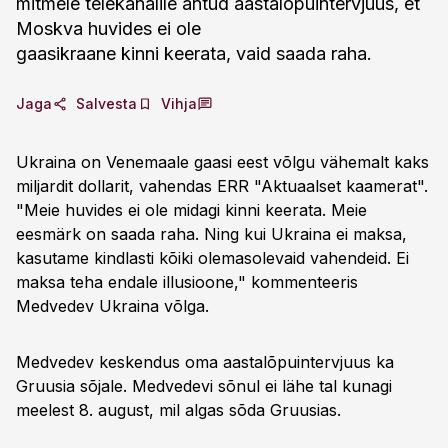
mitmele telekanalile antud aastalõpuintervjuus, et
Moskva huvides ei ole
gaasikraane kinni keerata, vaid saada raha.
Jaga
Salvesta
Vihja
Ukraina on Venemaale gaasi eest võlgu vähemalt kaks
miljardit dollarit, vahendas ERR "Aktuaalset kaamerat".
"Meie huvides ei ole midagi kinni keerata. Meie
eesmärk on saada raha. Ning kui Ukraina ei maksa,
kasutame kindlasti kõiki olemasolevaid vahendeid. Ei
maksa teha endale illusioone," kommenteeris
Medvedev Ukraina võlga.
Medvedev keskendus oma aastalõpuintervjuus ka
Gruusia sõjale. Medvedevi sõnul ei lähe tal kunagi
meelest 8. august, mil algas sõda Gruusias.