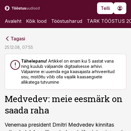
Telli
Avaleht
Kõik lood
Tööstusharud
TARK TÖÖSTUS 2
cebook
cebook
Tagasi
Twitter)
Twitter)
25.12.08, 07:55
kedIn
kedIn
Tähelepanu!
Artikkel on enam kui 5 aastat vana
ning kuulub väljaande digitaalsesse arhiivi.
ail
ail
Väljaanne ei uuenda ega kaasajasta arhiveeritud
sisu, mistõttu võib olla vajalik kaasaegsete
k
k
allikatega tutvumine
Medvedev: meie eesmärk on
saada raha
Venemaa president Dmitri Medvedev kinnitas