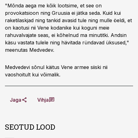
"Mõnda aega me kõik lootsime, et see on
provokatsioon ning Gruusia ei jätka seda. Kuid kui
raketilaskjad ning tankid avasid tule ning mulle öeldi, et
on kaotusi nii Vene kodanike kui koguni meie
rahuvalvajate seas, ei kõhelnud ma minutitki. Andsin
käsu vastata tulele ning hävitada ründavad üksused,"
meenutas Medvedev.
Medvedevi sõnul käitus Vene armee siiski nii
vaoshoitult kui võimalik.
Jaga
Vihja
SEOTUD LOOD