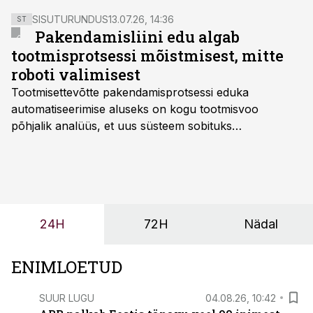
SISUTURUNDUS
13.07.26, 14:36
ST
Pakendamisliini edu algab
tootmisprotsessi mõistmisest, mitte
roboti valimisest
Tootmisettevõtte pakendamisprotsessi eduka
automatiseerimise aluseks on kogu tootmisvoo
põhjalik analüüs, et uus süsteem sobituks
olemasolevasse keskkonda, aitaks vähendada
tööjõuvajadust ning oleks valmis ka ettevõtte
tulevasteks arenguteks. Lihtsalt roboti lisamine
enamasti oodatud tulemust ei too, nendib tootmise ja
tööstuse automatiseerimislahenduste arendaja Smitech
24H
72H
Nädal
OÜ tegevjuht Sander Mitendorf.
ENIMLOETUD
SUUR LUGU
04.08.26, 10:42