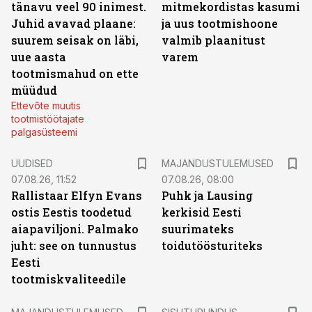
tänavu veel 90 inimest.
mitmekordistas kasumi
Juhid avavad plaane:
ja uus tootmishoone
suurem seisak on läbi,
valmib plaanitust
uue aasta
varem
tootmismahud on ette
müüdud
Ettevõte muutis
tootmistöötajate
palgasüsteemi
UUDISED
MAJANDUSTULEMUSED
07.08.26, 11:52
07.08.26, 08:00
Rallistaar Elfyn Evans
Puhk ja Lausing
ostis Eestis toodetud
kerkisid Eesti
aiapaviljoni. Palmako
suurimateks
juht: see on tunnustus
toidutöösturiteks
Eesti
tootmiskvaliteedile
ST