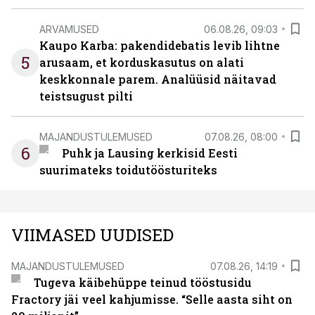
ARVAMUSED
06.08.26, 09:03
Kaupo Karba: pakendidebatis levib lihtne
5
arusaam, et korduskasutus on alati
keskkonnale parem. Analüüsid näitavad
teistsugust pilti
MAJANDUSTULEMUSED
07.08.26, 08:00
6
Puhk ja Lausing kerkisid Eesti
suurimateks toidutöösturiteks
VIIMASED UUDISED
MAJANDUSTULEMUSED
07.08.26, 14:19
Tugeva käibehüppe teinud tööstusidu
Fractory jäi veel kahjumisse. “Selle aasta siht on