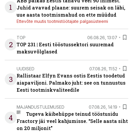
ABB palkab Eestis tänavu veel 90 inimest.
1
Juhid avavad plaane: suurem seisak on läbi,
uue aasta tootmismahud on ette müüdud
Ettevõte muutis tootmistöötajate palgasüsteemi
TOP
06.08.26, 13:07
2
TOP 231 | Eesti tööstussektori suuremad
maksuvõlglased
UUDISED
07.08.26, 11:52
Rallistaar Elfyn Evans ostis Eestis toodetud
3
aiapaviljoni. Palmako juht: see on tunnustus
Eesti tootmiskvaliteedile
MAJANDUSTULEMUSED
07.08.26, 14:19
Tugeva käibehüppe teinud tööstusidu
4
Fractory jäi veel kahjumisse. “Selle aasta siht
on 20 miljonit”