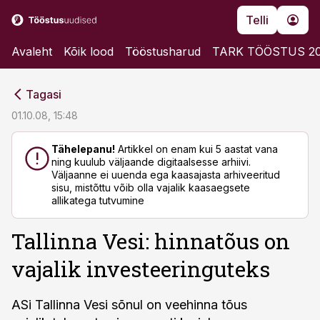
Telli
Avaleht
Kõik lood
Tööstusharud
TARK TÖÖSTUS 2
cebook
cebook
Tagasi
Twitter)
Twitter)
01.10.08, 15:48
kedIn
kedIn
Tähelepanu!
Artikkel on enam kui 5 aastat vana
ning kuulub väljaande digitaalsesse arhiivi.
ail
ail
Väljaanne ei uuenda ega kaasajasta arhiveeritud
sisu, mistõttu võib olla vajalik kaasaegsete
k
k
allikatega tutvumine
Tallinna Vesi: hinnatõus on
vajalik investeeringuteks
ASi Tallinna Vesi sõnul on veehinna tõus