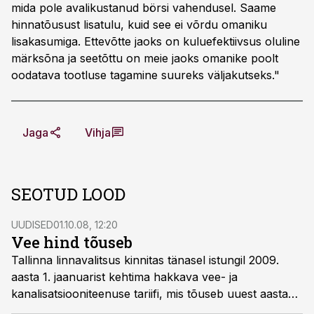
mida pole avalikustanud börsi vahendusel. Saame
hinnatõusust lisatulu, kuid see ei võrdu omaniku
lisakasumiga. Ettevõtte jaoks on kuluefektiivsus oluline
märksõna ja seetõttu on meie jaoks omanike poolt
oodatava tootluse tagamine suureks väljakutseks."
Jaga
Vihja
SEOTUD LOOD
UUDISED
01.10.08, 12:20
Vee hind tõuseb
Tallinna linnavalitsus kinnitas tänasel istungil 2009.
aasta 1. jaanuarist kehtima hakkava vee- ja
kanalisatsiooniteenuse tariifi, mis tõuseb uuest aastast
12,8%, teatas Raepress.