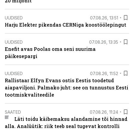
20 miljonit”
UUDISED
07.08.26, 13:51
Harju Elekter pikendas CERNiga koostöölepingut
UUDISED
07.08.26, 13:35
Enefit avas Poolas oma seni suurima
päikesepargi
UUDISED
07.08.26, 11:52
Rallistaar Elfyn Evans ostis Eestis toodetud
aiapaviljoni. Palmako juht: see on tunnustus Eesti
tootmiskvaliteedile
SAATED
07.08.26, 11:24
Läti toidu käibemaksu alandamine tõi hinnad
alla. Analüütik: riik teeb seal tugevat kontrolli