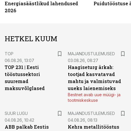
Energiasäästlikud lahendused
Puidutööstuse 
2026
HETKEL KUUM
TOP
MAJANDUSTULEMUSED
06.08.26, 13:07
03.08.26, 08:27
TOP 231 | Eesti
Haagiseturg ärkab:
tööstussektori
tootjad kasvatavad
suuremad
mahtu ja valmistuvad
maksuvõlglased
uueks laienemiseks
Bestnet avab uue müügi- ja
tootmiskeskuse
SUUR LUGU
MAJANDUSTULEMUSED
04.08.26, 10:42
04.08.26, 08:13
ABB palkab Eestis
Kehra metallitööstus