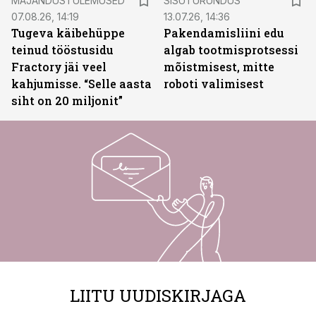
MAJANDUSTULEMUSED
SISUTURUNDUS
07.08.26, 14:19
13.07.26, 14:36
Tugeva käibehüppe
Pakendamisliini edu
teinud tööstusidu
algab tootmisprotsessi
Fractory jäi veel
mõistmisest, mitte
kahjumisse. “Selle aasta
roboti valimisest
siht on 20 miljonit”
LIITU UUDISKIRJAGA