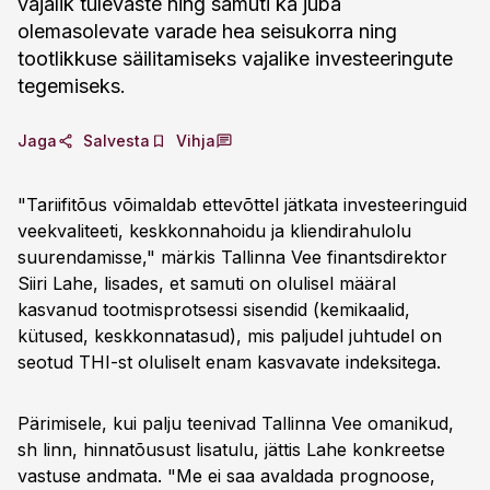
vajalik tulevaste ning samuti ka juba
olemasolevate varade hea seisukorra ning
tootlikkuse säilitamiseks vajalike investeeringute
tegemiseks.
Jaga
Salvesta
Vihja
"Tariifitõus võimaldab ettevõttel jätkata investeeringuid
veekvaliteeti, keskkonnahoidu ja kliendirahulolu
suurendamisse," märkis Tallinna Vee finantsdirektor
Siiri Lahe, lisades, et samuti on olulisel määral
kasvanud tootmisprotsessi sisendid (kemikaalid,
kütused, keskkonnatasud), mis paljudel juhtudel on
seotud THI-st oluliselt enam kasvavate indeksitega.
Pärimisele, kui palju teenivad Tallinna Vee omanikud,
sh linn, hinnatõusust lisatulu, jättis Lahe konkreetse
vastuse andmata. "Me ei saa avaldada prognoose,