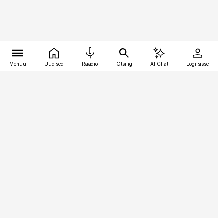
Menüü
Uudised
Raadio
Otsing
AI Chat
Logi sisse
Vana-Lõuna 39/1, 19094 Tallinn
(+372) 667 0111
toostusuudised@toostusuudised.ee
Telli
Reklaam
Firmast
Sisu kasutamisõigused
Ajakirjaniku
eetikakoodeks