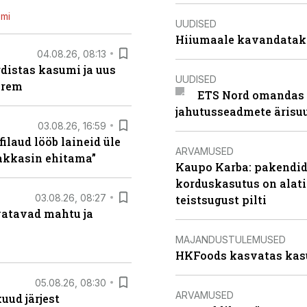
emi
UUDISED
Hiiumaale kavandatak
04.08.26, 08:13
distas kasumi ja uus
UUDISED
arem
ETS Nord omandas 
jahutusseadmete ärisu
03.08.26, 16:59
filaud lööb laineid üle
ARVAMUSED
hakkasin ehitama”
Kaupo Karba: pakendide
korduskasutus on alat
03.08.26, 08:27
teistsugust pilti
vatavad mahtu ja
MAJANDUSTULEMUSED
HKFoods kasvatas kas
05.08.26, 08:30
ARVAMUSED
uud järjest