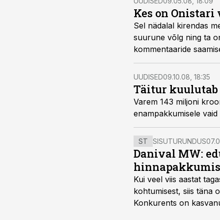
UUDISED
09.05.08, 18:09
Kes on Onistari
Sel nädalal kirendas meedia teadetest, et Eesti suuruselt k
suurune võlg ning ta on pankroti äärel. Aripaev.ee venekeelne sõsarportaal DV.EE pöördus
UUDISED
09.10.08, 18:35
Täitur kuulutab
Varem 143 miljoni krooniga müügis olnud Onistari tootmisk
ST
SISUTURUNDUS
07.0
Danival MW: ed
hinnapakkumis
Kui veel viis aastat tag
kohtumisest, siis tän
Konkurents on kasvanud,
tootmisvõimekuse või hi