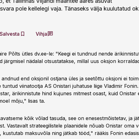
b, et Tallinnas Viljandi maantee ääres asuvat
isvara pole kellelegi vaja. Tänaseks välja kuulutatud o
Salvesta
Vihja
ire Põlts ütles dv.ee-le: "Keegi ei tundnud nende ärikinnistu
id järgmisel nädalal otsustatakse, millal uus oksjon korralda
i andnud end oksjonil ostjana üles ja seetõttu oksjoni ei toi
e tuntud viinatootja AS Onistari juhatuse liige Vladimir Fonin
tar, ärikinnistute hind kujunes mitmest osast, kuid Onistar 
moel mõju," lisas ta.
avatseme kõik võlad tasuda, see on enesestmõistetav, ja jä
st. Vastavalt strateegilistele plaanidele nõuab Onistar oma v
 kustutab maksuvõla ning jätkab tööd," rääkis Fonin edasis