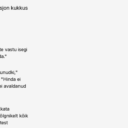
ksjon kukkus
te vastu isegi
da."
munudki,"
. "Hinda ei
ei avaldanud
tkata
õlgnikelt kõik
test