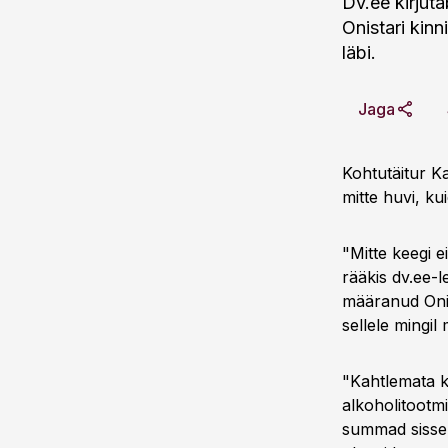
Dv.ee kirjuta
Onistari kinn
läbi.
Jaga
Kohtutäitur Ka
mitte huvi, ku
"Mitte keegi e
rääkis dv.ee-l
määranud Onis
sellele mingil 
"Kahtlemata k
alkoholitootmi
summad sisse,