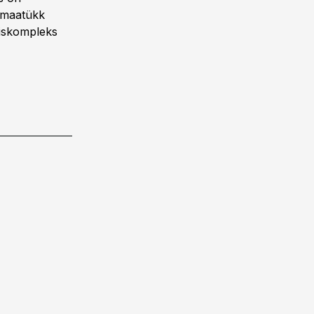
e maatükk
miskompleks