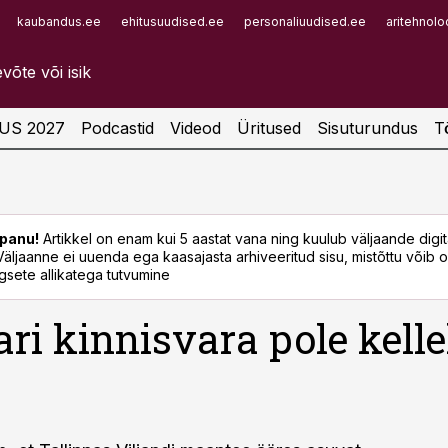
kaubandus.ee
ehitusuudised.ee
personaliuudised.ee
aritehnolo
Infopank
Radar
US 2027
Podcastid
Videod
Üritused
Sisuturundus
T
panu!
Artikkel on enam kui 5 aastat vana ning kuulub väljaande digi
. Väljaanne ei uuenda ega kaasajasta arhiveeritud sisu, mistõttu võib ol
sete allikatega tutvumine
ari kinnisvara pole kelle