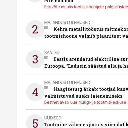
ette müüdud
Ettevõte muutis tootmistöötajate palgasüste
MAJANDUSTULEMUSED
2
Kehra metallitööstus mitmekor
tootmishoone valmib plaanitust v
SAATED
3
Eestis arendatud elektriline sur
Euroopa. “Ladusin säästud alla ja 
MAJANDUSTULEMUSED
4
Haagiseturg ärkab: tootjad kas
valmistuvad uueks laienemiseks
Bestnet avab uue müügi- ja tootmiskeskuse
UUDISED
5
Tootmine vähenes juunis viiendat k