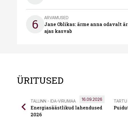
ARVAMUSED
6
Jane Oblikas: ärme anna odavalt ära
ajas kasvab
ÜRITUSED
16.09.2026
TALLINN - IDA-VIRUMAA
TARTU
Energiasäästlikud lahendused
Puidu
2026