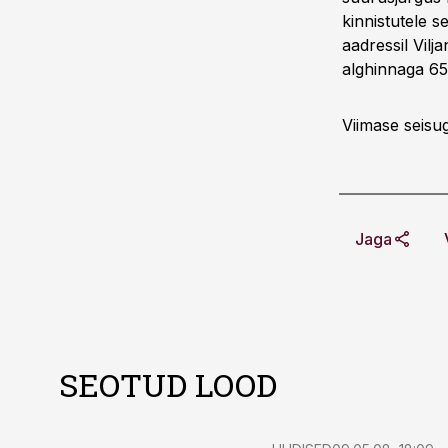
kinnistutele 
aadressil Vil
alghinnaga 65,
Viimase seisu
Jaga
SEOTUD LOOD