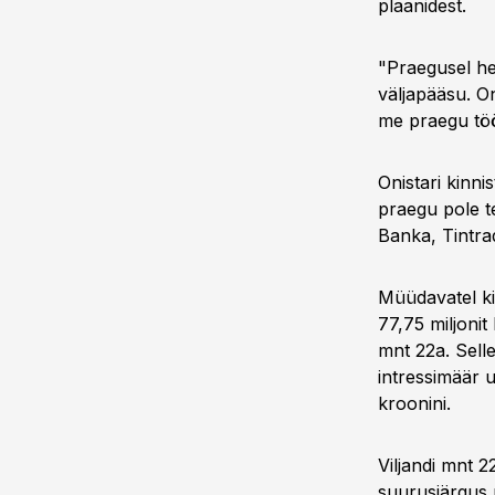
plaanidest.
"Praegusel het
väljapääsu. On
me praegu töö
Onistari kinni
praegu pole t
Banka, Tintra
Müüdavatel ki
77,75 miljonit
mnt 22a. Sell
intressimäär 
kroonini.
Viljandi mnt 
suurusjärgus 