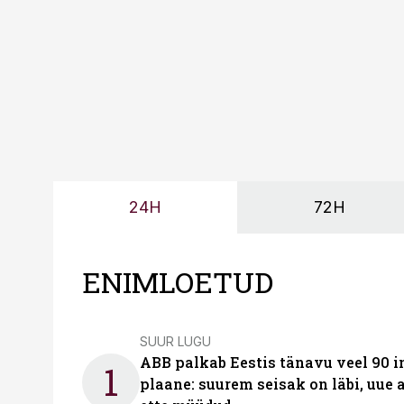
24H
72H
ENIMLOETUD
SUUR LUGU
ABB palkab Eestis tänavu veel 90 
1
plaane: suurem seisak on läbi, uue