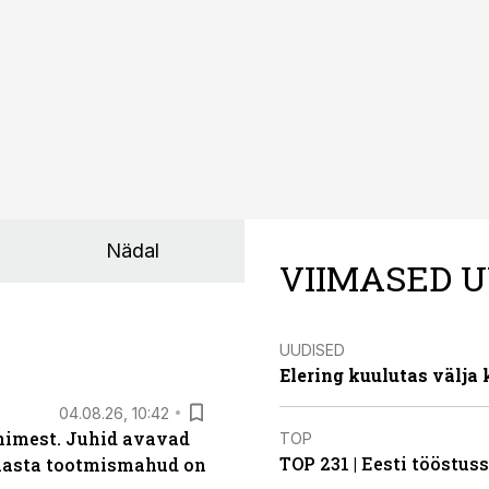
Nädal
VIIMASED U
UUDISED
Elering kuulutas välja
04.08.26, 10:42
inimest. Juhid avavad
TOP
TOP 231 | Eesti tööstu
 aasta tootmismahud on