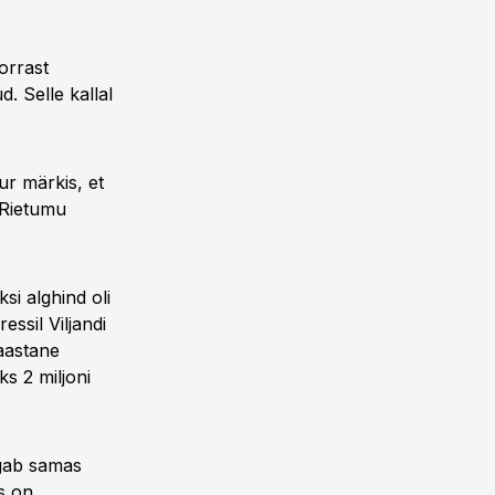
orrast
. Selle kallal
ur märkis, et
 Rietumu
i alghind oli
essil Viljandi
 aastane
s 2 miljoni
agab samas
s on