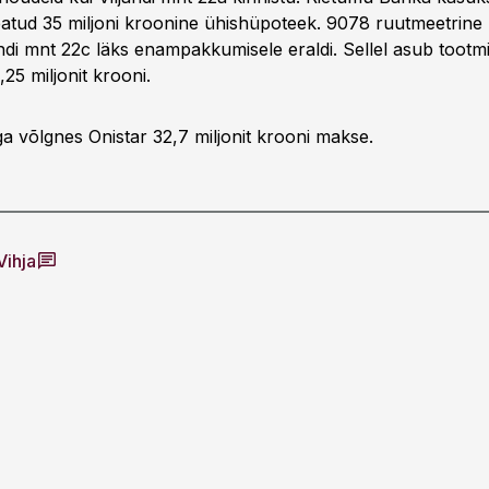
seatud 35 miljoni kroonine ühishüpoteek. 9078 ruutmeetrin
jandi mnt 22c läks enampakkumisele eraldi. Sellel asub toot
25 miljonit krooni.
ga võlgnes Onistar 32,7 miljonit krooni makse.
Vihja