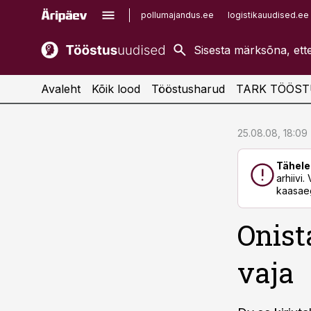
pollumajandus.ee
logistikauudised.ee
kaubandus.ee
imelineajalugu.ee
kinnisvarauudised.ee
imelineteadus.ee
Avaleht
Kõik lood
Tööstusharud
TARK TÖÖST
cebook
cebook
25.08.08, 18:09
Twitter)
Twitter)
Tähele
kedIn
kedIn
arhiivi
kaasaeg
ail
ail
Onist
k
k
vaja