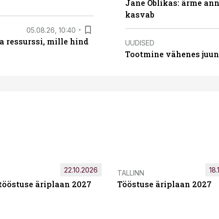
Jane Oblikas: ärme anna
kasvab
05.08.26, 10:40
 ressurssi, mille hind
UUDISED
Tootmine vähenes juuni
22.10.2026
18.
TALLINN
tööstuse äriplaan 2027
Tööstuse äriplaan 2027