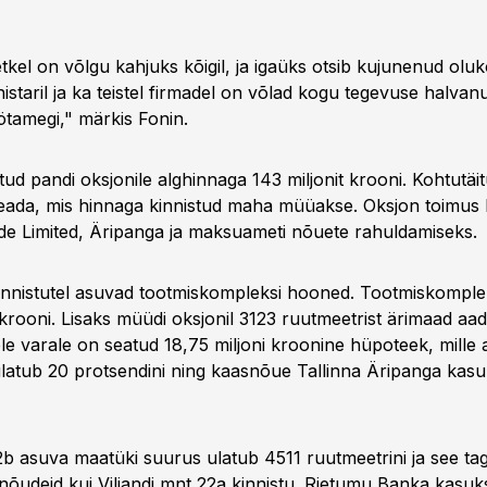
kel on võlgu kahjuks kõigil, ja igaüks otsib kujunenud oluk
istaril ja ka teistel firmadel on võlad kogu tegevuse halvanud
tamegi," märkis Fonin.
stud pandi oksjonile alghinnaga 143 miljonit krooni. Kohtutäit
eada, mis hinnaga kinnistud maha müüakse. Oksjon toimus
de Limited, Äripanga ja maksuameti nõuete rahuldamiseks.
nnistutel asuvad tootmiskompleksi hooned. Tootmiskompleks
 krooni. Lisaks müüdi oksjonil 3123 ruutmeetrist ärimaad aadr
ele varale on seatud 18,75 miljoni kroonine hüpoteek, mille
ulatub 20 protsendini ning kaasnõue Tallinna Äripanga kasuk
22b asuva maatüki suurus ulatub 4511 ruutmeetrini ja see t
nõudeid kui Viljandi mnt 22a kinnistu. Rietumu Banka kasuk