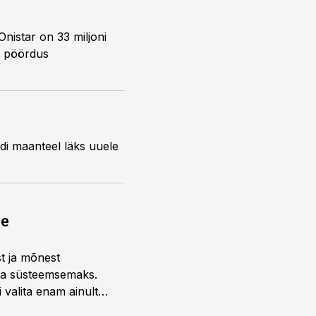
ne
st ja mõnest
 ja süsteemsemaks.
 valita enam ainult