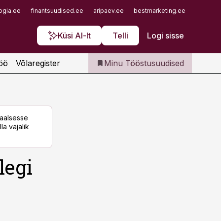
Iseteenindus
ogia.ee
finantsuudised.ee
aripaev.ee
bestmarketing.ee
finantsu
Telli Tööstusuudised
Küsi AI-lt
Telli
Logi sisse
öö
Võlaregister
Minu Tööstusuudised
taalsesse
la vajalik
legi