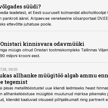
 võlgades süüdi?
olmandal alkoholitootjal Onistar on 33 miljoni
kommentaaride saamiseks ettevõtte juhatuse poole.
 Onistari kinnisvara odavmüüki
ompleks Tallinnas Viljandi maanteel läks uuele
enampakkumisele vaid 90 miljoni krooni eest.
7.26, 09:20
ukas allhanke müügitöö algab ammu en
e tegemist
asi piisas metallitööstustel uue kliendi leidmiseks heast hinna
a on allhanketööstuse müügitöö muutunud märksa pikemaks
 kliendid kaaluvad otsuseid põhjalikumalt ning partnerit ei
nnakirja järgi.