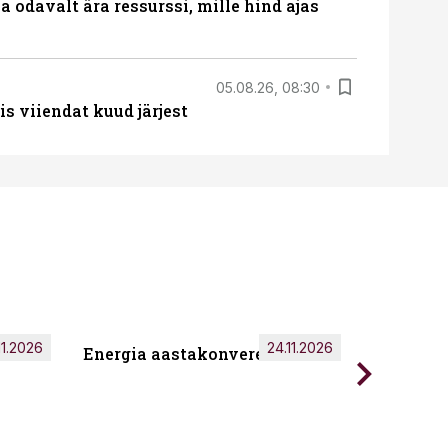
 odavalt ära ressurssi, mille hind ajas
05.08.26, 08:30
s viiendat kuud järjest
11.2026
24.11.2026
Energia aastakonverents 2026
Tark töö