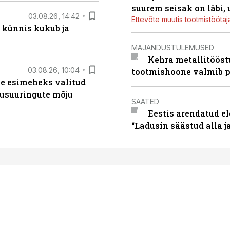
suurem seisak on läbi,
03.08.26, 14:42
Ettevõte muutis tootmistööta
 künnis kukub ja
MAJANDUSTULEMUSED
Kehra metallitööst
03.08.26, 10:04
tootmishoone valmib p
se esimeheks valitud
usuuringute mõju
SAATED
Eestis arendatud el
“Ladusin säästud alla 