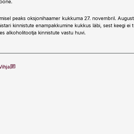
hoone.
kimisel peaks oksjonihaamer kukkuma 27. novembril. Augusti
istari kinnistute enampakkumine kukkus läbi, sest keegi ei
 alkoholitootja kinnistute vastu huvi.
Vihja