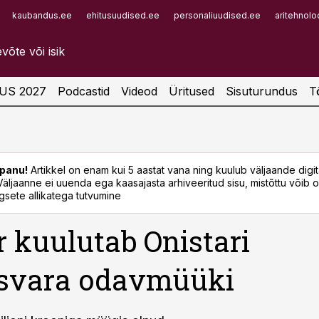
kaubandus.ee
ehitusuudised.ee
personaliuudised.ee
aritehnolo
Infopank
Radar
US 2027
Podcastid
Videod
Üritused
Sisuturundus
T
panu!
Artikkel on enam kui 5 aastat vana ning kuulub väljaande digi
. Väljaanne ei uuenda ega kaasajasta arhiveeritud sisu, mistõttu võib ol
sete allikatega tutvumine
r kuulutab Onistari
isvara odavmüüki