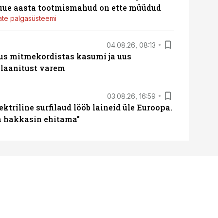
 uue aasta tootmismahud on ette müüdud
jate palgasüsteemi
04.08.26, 08:13
us mitmekordistas kasumi ja uus
laanitust varem
03.08.26, 16:59
ektriline surfilaud lööb laineid üle Euroopa.
ja hakkasin ehitama”