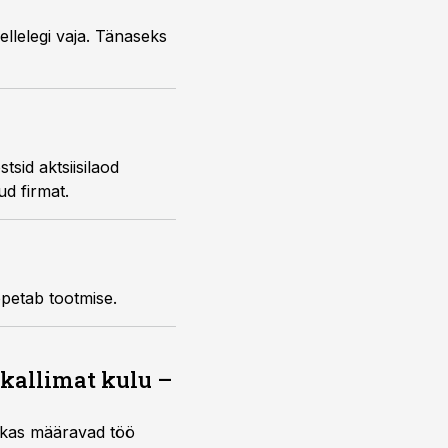
tühjaks. Samas võlgneb alkoholiaktsiisi praegu seitse Eesti alkoholitootmisega seotud firmat.
litootja lõpetab tootmise.
 kallimat kulu –
ktikas määravad töö