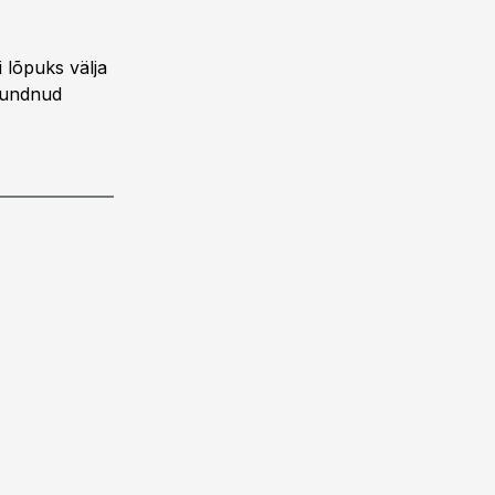
 lõpuks välja
 tundnud