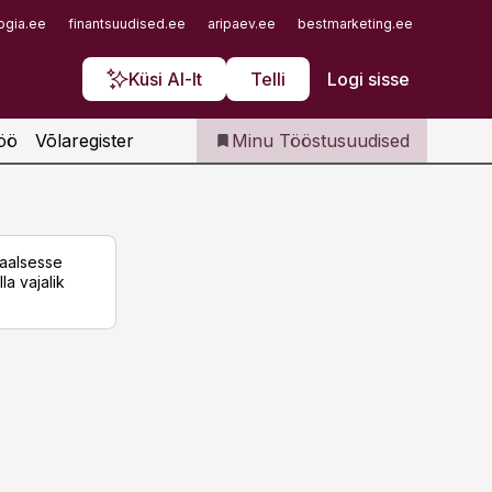
Iseteenindus
ogia.ee
finantsuudised.ee
aripaev.ee
bestmarketing.ee
finantsu
Telli Tööstusuudised
Küsi AI-lt
Telli
Logi sisse
öö
Võlaregister
Minu Tööstusuudised
taalsesse
la vajalik