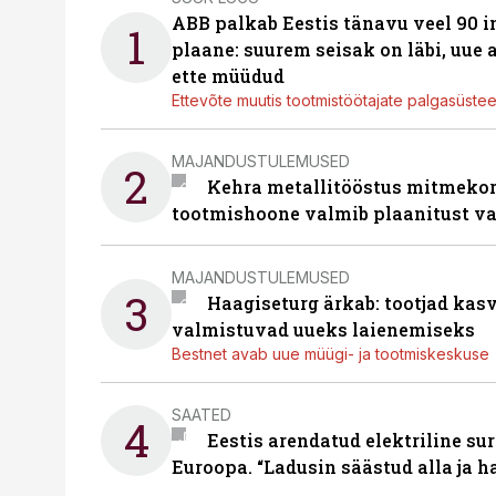
ABB palkab Eestis tänavu veel 90 
1
plaane: suurem seisak on läbi, uue
ette müüdud
Ettevõte muutis tootmistöötajate palgasüste
MAJANDUSTULEMUSED
2
Kehra metallitööstus mitmekor
tootmishoone valmib plaanitust v
MAJANDUSTULEMUSED
3
Haagiseturg ärkab: tootjad kas
valmistuvad uueks laienemiseks
Bestnet avab uue müügi- ja tootmiskeskuse
SAATED
4
Eestis arendatud elektriline sur
Euroopa. “Ladusin säästud alla ja 