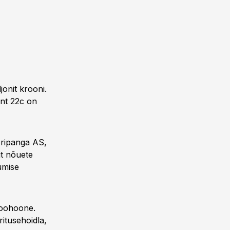
onit krooni.
mnt 22c on
Äripanga AS,
jt nõuete
umise
roohoone.
itusehoidla,