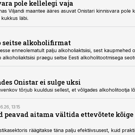
ara pole kellelegi vaja
ee ääres asuvat Onistari kinnisvara pole kellelegi vaja. Tänaseks
välja kuulutatud oksjon kukkus läbi.
 seitse alkoholifirmat
holiaktsiisi, sest kaupmehed ostsid aktsiisilaod
des Onistar ei sulge uksi
Onistari omanik Igor Savenkov tõrjub kuuldusi sellest, et võlgades alkoho
6.26, 13:15
 peavad aitama vältida ettevõtete kõige
istikasektoris räägitakse täna palju efektiivsusest, kuid pra