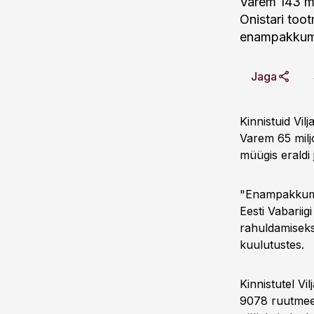
Varem 143 mi
Onistari too
enampakkumis
Jaga
Kinnistuid Vi
Varem 65 milj
müügis eraldi 
"Enampakkumi
Eesti Vabariig
rahuldamiseks
kuulutustes.
Kinnistutel V
9078 ruutmeet