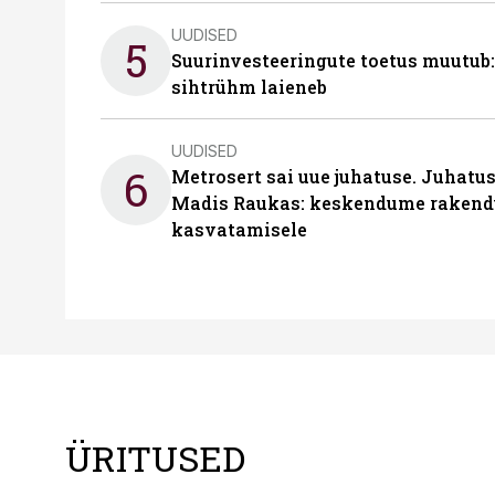
UUDISED
5
Suurinvesteeringute toetus muutub:
sihtrühm laieneb
UUDISED
6
Metrosert sai uue juhatuse. Juhatu
Madis Raukas: keskendume rakend
kasvatamisele
ÜRITUSED