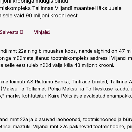
ljoni krooniga müügis olnud
tmiskompleks Tallinnas Viljandi maanteel läks uuele
ele vaid 90 miljoni krooni eest.
Salvesta
Vihja
ljandi mnt 22a ning b müüakse koos, nende alghind on 47 milj
oniga müümata jäänud tootmiskompleks aadressil Viljandi 
ja selle eest tuleb nüüd välja käia 43 miljonit krooni.
ne toimub AS Rietumu Banka, Tintrade Limited, Tallinna 
i (Maksu- ja Tolliameti Põhja Maksu- ja Tollikeskuse kaudu) 
," märkis kohtutäitur Kaire Põlts äsja avaldatud enampakk
iljandi mnt 22a ja b asuvad laohooned, tootmishooned ja bü
risel maatükil Viljandi mnt 22c paiknevad tootmishoone, piir