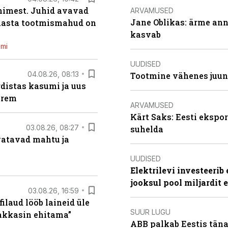
inimest. Juhid avavad
ARVAMUSED
Jane Oblikas: ärme anna
 aasta tootmismahud on
kasvab
emi
UUDISED
04.08.26, 08:13
Tootmine vähenes juuni
distas kasumi ja uus
arem
ARVAMUSED
Kärt Saks: Eesti ekspor
03.08.26, 08:27
suhelda
vatavad mahtu ja
UUDISED
Elektrilevi investeeri
jooksul pool miljardit 
03.08.26, 16:59
filaud lööb laineid üle
SUUR LUGU
hakkasin ehitama”
ABB palkab Eestis täna