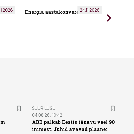
11.2026
24.11.2026
Energia aastakonverents 2026
Tark töö
SUUR LUGU
04.08.26, 10:42
um
ABB palkab Eestis tänavu veel 90
inimest. Juhid avavad plaane: