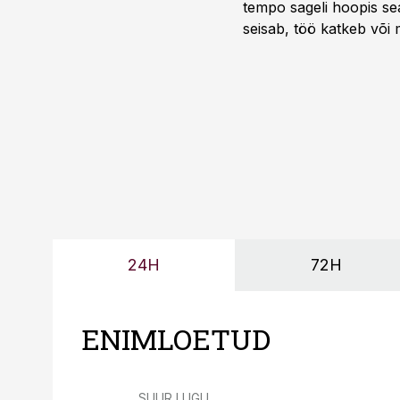
tempo sageli hoopis sea
seisab, töö katkeb või m
probleemi, vaid otsest 
24H
72H
ENIMLOETUD
SUUR LUGU