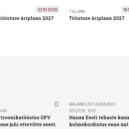
22.10.2026
18.
TALLINN
tööstuse äriplaan 2027
Tööstuse äriplaan 2027
MAJANDUSTULEMUSED
9:45
30.07.26, 13:12
ktroonikatööstus GPV
Hanza Eesti tehaste kas
 uue juhi ettevõtte seest.
kolmekordistus enne uut