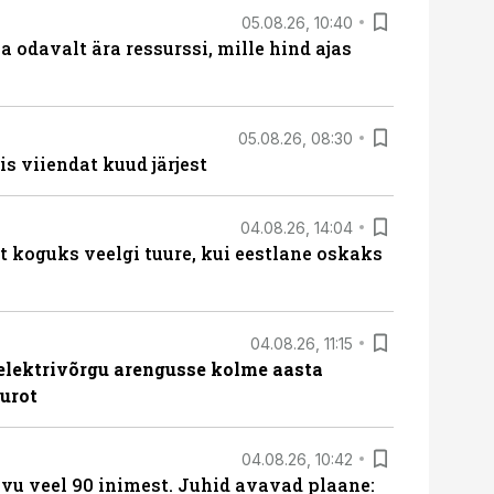
05.08.26, 10:40
 odavalt ära ressurssi, mille hind ajas
05.08.26, 08:30
s viiendat kuud järjest
04.08.26, 14:04
t koguks veelgi tuure, kui eestlane oskaks
04.08.26, 11:15
b elektrivõrgu arengusse kolme aasta
eurot
04.08.26, 10:42
vu veel 90 inimest. Juhid avavad plaane: