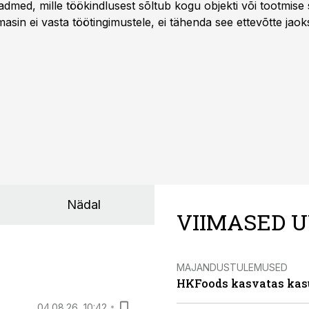
dmed, mille töökindlusest sõltub kogu objekti või tootmise 
asin ei vasta töötingimustele, ei tähenda see ettevõtte jaoks 
rahalist kulu, venivaid tähtaegu ja suuremaid riske tööohutu
Nädal
VIIMASED U
MAJANDUSTULEMUSED
HKFoods kasvatas kas
04.08.26, 10:42