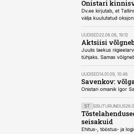
Onistari kinnisv
Dv.ee kirjutab, et Tallinnas Viljandi maant
UUDISED
22.08.08, 19:12
Aktsiisi võlgneb
Juulis laekus riigieelarvesse enneolematult palju alko
UUDISED
14.01.09, 10:48
Savenkov: võlga
ST
SISUTURUNDUS
26.0
Tõstelahendused
seisakuid
Ehitus-, tööstus- ja log