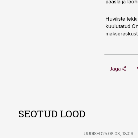
pääsla ja lao
Huviliste tek
kuulutatud On
makseraskustes
Jaga
SEOTUD LOOD
UUDISED
25.08.08, 18:09