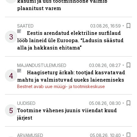
kasumi ja uus tootmishoone valmib
plaanitust varem
SAATED
03.08.26, 16:59
Eestis arendatud elektriline surfilaud
3
lööb laineid üle Euroopa. “Ladusin säästud
alla ja hakkasin ehitama”
MAJANDUSTULEMUSED
03.08.26, 08:27
Haagiseturg ärkab: tootjad kasvatavad
4
mahtu ja valmistuvad uueks laienemiseks
Bestnet avab uue müügi- ja tootmiskeskuse
UUDISED
05.08.26, 08:30
5
Tootmine vähenes juunis viiendat kuud
järjest
ARVAMUSED
05.08.26, 10:40