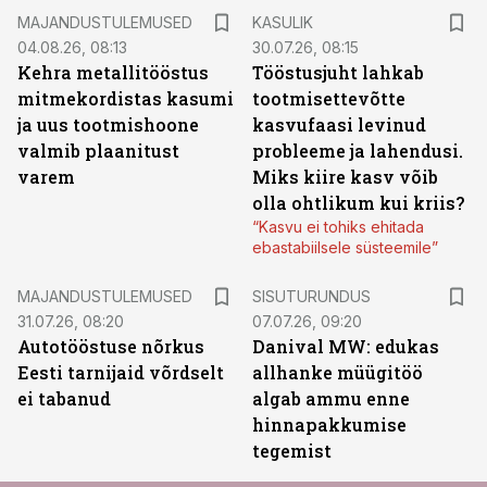
MAJANDUSTULEMUSED
KASULIK
04.08.26, 08:13
30.07.26, 08:15
Kehra metallitööstus
Tööstusjuht lahkab
mitmekordistas kasumi
tootmisettevõtte
ja uus tootmishoone
kasvufaasi levinud
valmib plaanitust
probleeme ja lahendusi.
varem
Miks kiire kasv võib
olla ohtlikum kui kriis?
“Kasvu ei tohiks ehitada
ebastabiilsele süsteemile”
ST
MAJANDUSTULEMUSED
SISUTURUNDUS
31.07.26, 08:20
07.07.26, 09:20
Autotööstuse nõrkus
Danival MW: edukas
Eesti tarnijaid võrdselt
allhanke müügitöö
ei tabanud
algab ammu enne
hinnapakkumise
tegemist