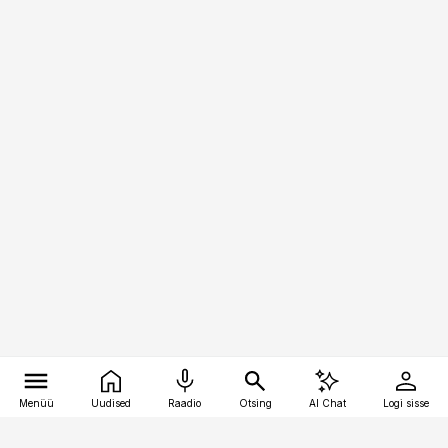
Menüü
Uudised
Raadio
Otsing
AI Chat
Logi sisse