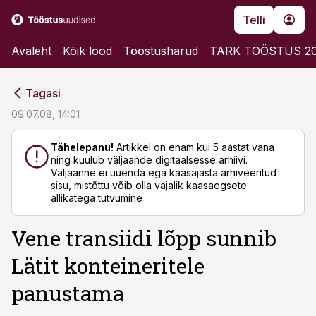
Telli
Avaleht
Kõik lood
Tööstusharud
TARK TÖÖSTUS 2
cebook
cebook
Tagasi
Twitter)
Twitter)
09.07.08, 14:01
kedIn
kedIn
Tähelepanu!
Artikkel on enam kui 5 aastat vana
ning kuulub väljaande digitaalsesse arhiivi.
ail
ail
Väljaanne ei uuenda ega kaasajasta arhiveeritud
sisu, mistõttu võib olla vajalik kaasaegsete
k
k
allikatega tutvumine
Vene transiidi lõpp sunnib
Lätit konteineritele
panustama