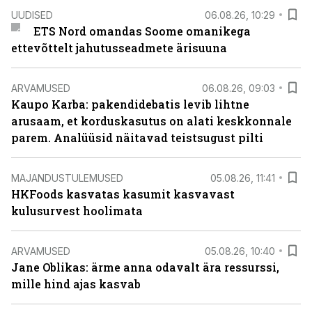
UUDISED
06.08.26, 10:29
ETS Nord omandas Soome omanikega
ettevõttelt jahutusseadmete ärisuuna
ARVAMUSED
06.08.26, 09:03
Kaupo Karba: pakendidebatis levib lihtne
arusaam, et korduskasutus on alati keskkonnale
parem. Analüüsid näitavad teistsugust pilti
MAJANDUSTULEMUSED
05.08.26, 11:41
HKFoods kasvatas kasumit kasvavast
kulusurvest hoolimata
ARVAMUSED
05.08.26, 10:40
Jane Oblikas: ärme anna odavalt ära ressurssi,
mille hind ajas kasvab