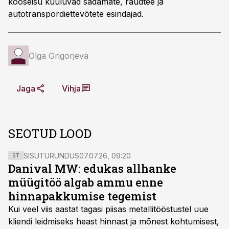
kooseisu kuuluvad sadamate, raudtee ja
autotranspordiettevõtete esindajad.
Olga Grigorjeva
Jaga
Vihja
SEOTUD LOOD
SISUTURUNDUS
07.07.26, 09:20
ST
Danival MW: edukas allhanke
müügitöö algab ammu enne
hinnapakkumise tegemist
Kui veel viis aastat tagasi piisas metallitööstustel uue
kliendi leidmiseks heast hinnast ja mõnest kohtumisest,