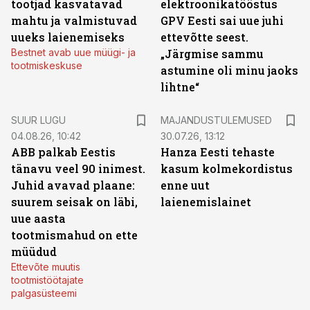
tootjad kasvatavad
elektroonikatööstus
mahtu ja valmistuvad
GPV Eesti sai uue juhi
uueks laienemiseks
ettevõtte seest.
Bestnet avab uue müügi- ja
„Järgmise sammu
tootmiskeskuse
astumine oli minu jaoks
lihtne“
SUUR LUGU
MAJANDUSTULEMUSED
04.08.26, 10:42
30.07.26, 13:12
ABB palkab Eestis
Hanza Eesti tehaste
tänavu veel 90 inimest.
kasum kolmekordistus
Juhid avavad plaane:
enne uut
suurem seisak on läbi,
laienemislainet
uue aasta
tootmismahud on ette
müüdud
Ettevõte muutis
tootmistöötajate
palgasüsteemi