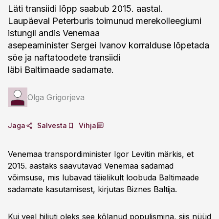
Läti transiidi lõpp saabub 2015. aastal.
Laupäeval Peterburis toimunud merekolleegiumi
istungil andis Venemaa
asepeaminister Sergei Ivanov korralduse lõpetada
söe ja naftatoodete transiidi
läbi Baltimaade sadamate.
Olga Grigorjeva
Jaga
Salvesta
Vihja
Venemaa transpordiminister Igor Levitin märkis, et
2015. aastaks saavutavad Venemaa sadamad
võimsuse, mis lubavad täielikult loobuda Baltimaade
sadamate kasutamisest, kirjutas Biznes Baltija.
Kui veel hiljuti oleks see kõlanud populismina, siis nüüd