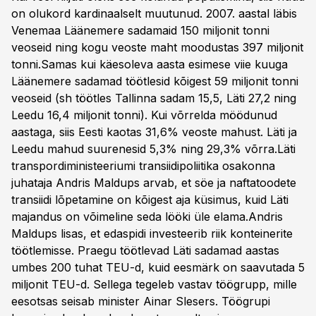
on olukord kardinaalselt muutunud. 2007. aastal läbis
Venemaa Läänemere sadamaid 150 miljonit tonni
veoseid ning kogu veoste maht moodustas 397 miljonit
tonni.Samas kui käesoleva aasta esimese viie kuuga
Läänemere sadamad töötlesid kõigest 59 miljonit tonni
veoseid (sh töötles Tallinna sadam 15,5, Läti 27,2 ning
Leedu 16,4 miljonit tonni). Kui võrrelda möödunud
aastaga, siis Eesti kaotas 31,6% veoste mahust. Läti ja
Leedu mahud suurenesid 5,3% ning 29,3% võrra.Läti
transpordiministeeriumi transiidipoliitika osakonna
juhataja Andris Maldups arvab, et söe ja naftatoodete
transiidi lõpetamine on kõigest aja küsimus, kuid Läti
majandus on võimeline seda lööki üle elama.Andris
Maldups lisas, et edaspidi investeerib riik konteinerite
töötlemisse. Praegu töötlevad Läti sadamad aastas
umbes 200 tuhat TEU-d, kuid eesmärk on saavutada 5
miljonit TEU-d. Sellega tegeleb vastav töögrupp, mille
eesotsas seisab minister Ainar Slesers. Töögrupi