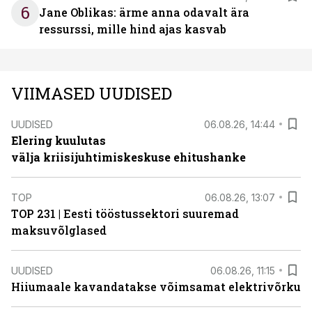
6
Jane Oblikas: ärme anna odavalt ära
ressurssi, mille hind ajas kasvab
VIIMASED UUDISED
UUDISED
06.08.26, 14:44
Elering kuulutas
välja kriisijuhtimiskeskuse ehitushanke
TOP
06.08.26, 13:07
TOP 231 | Eesti tööstussektori suuremad
maksuvõlglased
UUDISED
06.08.26, 11:15
Hiiumaale kavandatakse võimsamat elektrivõrku