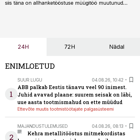
siis täna on allhanketööstuse müügitöö muutunud
märksa pikemaks ja süsteemsemaks. Konkurents on
kasvanud, kliendid kaaluvad otsuseid põhjalikumalt
ning partnerit ei valita enam ainult tootmisvõimekuse
või hinnakirja järgi.
24H
72H
Nädal
ENIMLOETUD
SUUR LUGU
04.08.26, 10:42
ABB palkab Eestis tänavu veel 90 inimest.
1
Juhid avavad plaane: suurem seisak on läbi,
uue aasta tootmismahud on ette müüdud
Ettevõte muutis tootmistöötajate palgasüsteemi
MAJANDUSTULEMUSED
04.08.26, 08:13
Kehra metallitööstus mitmekordistas
2