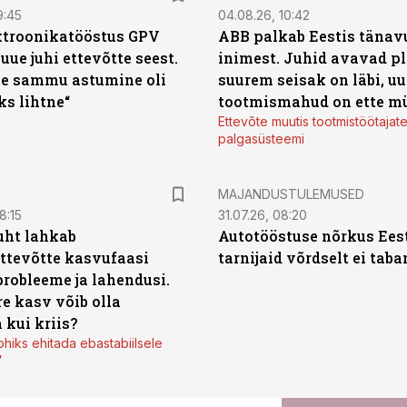
9:45
04.08.26, 10:42
ktroonikatööstus GPV
ABB palkab Eestis tänavu
 uue juhi ettevõtte seest.
inimest. Juhid avavad pl
e sammu astumine oli
suurem seisak on läbi, uu
ks lihtne“
tootmismahud on ette m
Ettevõte muutis tootmistöötajat
palgasüsteemi
MAJANDUSTULEMUSED
8:15
31.07.26, 08:20
uht lahkab
Autotööstuse nõrkus Ees
ttevõtte kasvufaasi
tarnijaid võrdselt ei tab
probleeme ja lahendusi.
re kasv võib olla
 kui kriis?
ohiks ehitada ebastabiilsele
”