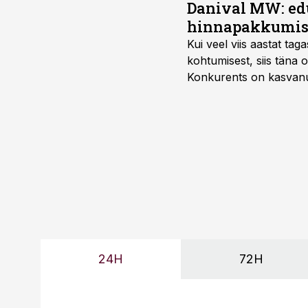
Danival MW: ed
hinnapakkumis
Kui veel viis aastat tag
kohtumisest, siis tän
Konkurents on kasvanud,
tootmisvõimekuse või hi
24H
72H