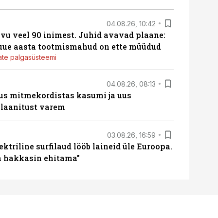
04.08.26, 10:42
vu veel 90 inimest. Juhid avavad plaane:
 uue aasta tootmismahud on ette müüdud
jate palgasüsteemi
04.08.26, 08:13
us mitmekordistas kasumi ja uus
laanitust varem
03.08.26, 16:59
ektriline surfilaud lööb laineid üle Euroopa.
ja hakkasin ehitama”