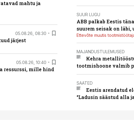
vatavad mahtu ja
SUUR LUGU
ABB palkab Eestis täna
suurem seisak on läbi,
05.08.26, 08:30
Ettevõte muutis tootmistööta
uud järjest
MAJANDUSTULEMUSED
Kehra metallitööst
05.08.26, 10:40
tootmishoone valmib p
 ressurssi, mille hind
SAATED
Eestis arendatud el
“Ladusin säästud alla 