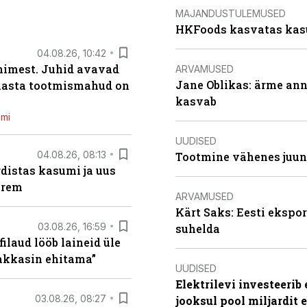
MAJANDUSTULEMUSED
HKFoods kasvatas kas
04.08.26, 10:42
inimest. Juhid avavad
ARVAMUSED
Jane Oblikas: ärme anna
 aasta tootmismahud on
kasvab
emi
UUDISED
04.08.26, 08:13
Tootmine vähenes juuni
distas kasumi ja uus
arem
ARVAMUSED
Kärt Saks: Eesti ekspor
03.08.26, 16:59
suhelda
filaud lööb laineid üle
hakkasin ehitama”
UUDISED
Elektrilevi investeeri
03.08.26, 08:27
jooksul pool miljardit 