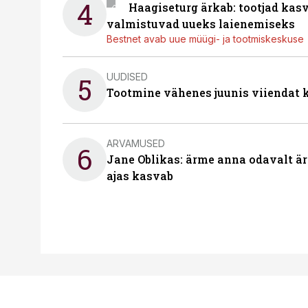
4
Haagiseturg ärkab: tootjad kas
valmistuvad uueks laienemiseks
Bestnet avab uue müügi- ja tootmiskeskuse
UUDISED
5
Tootmine vähenes juunis viiendat k
ARVAMUSED
6
Jane Oblikas: ärme anna odavalt ära
ajas kasvab