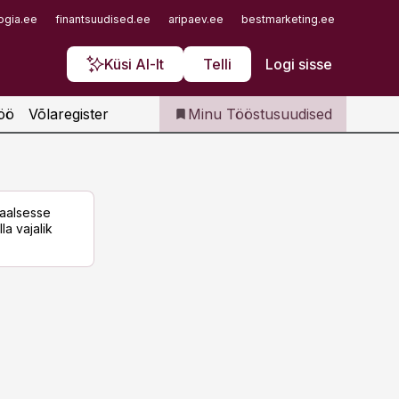
Iseteenindus
ogia.ee
finantsuudised.ee
aripaev.ee
bestmarketing.ee
finantsu
Telli Tööstusuudised
Küsi AI-lt
Telli
Logi sisse
öö
Võlaregister
Minu Tööstusuudised
taalsesse
la vajalik