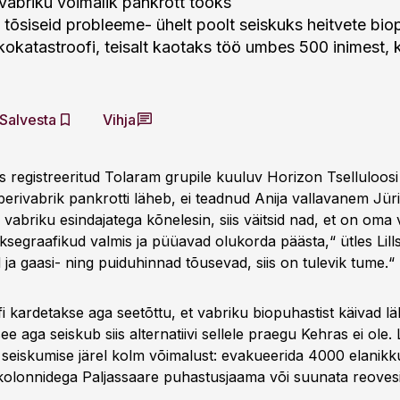
vabriku võimalik pankrott tooks
a tõsiseid probleeme- ühelt poolt seiskuks heitvete bio
okatastroofi, teisalt kaotaks töö umbes 500 inimest, k
Salvesta
Vihja
s registreeritud Tolaram grupile kuuluv Horizon Tselluloosi
erivabrik pankrotti läheb, ei teadnud Anija vallavanem Jüri 
i vabriku esindajatega kõnelesin, siis väitsid nad, et on oma
ksegraafikud valmis ja püüavad olukorda päästa,“ ütles Lill
ja gaasi- ning puiduhinnad tõusevad, siis on tulevik tume.“
 kardetakse aga seetõttu, et vabriku biopuhastist käivad lä
ee aga seiskub siis alternatiivi sellele praegu Kehras ei ole. 
 seiskumise järel kolm võimalust: evakueerida 4000 elanikk
olonnidega Paljassaare puhastusjaama või suunata reovesi