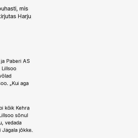
puhasti, mis
irjutas Harju
 ja Paberi AS
Lillsoo
 võlad
soo. „Kui aga
bi kõik Kehra
Lillsoo sõnul
u, vedada
 Jägala jõkke.