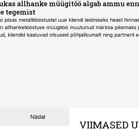
ukas allhanke müügitöö algab ammu en
e tegemist
asi piisas metallitööstustel uue kliendi leidmiseks heast hinna
a on allhanketööstuse müügitöö muutunud märksa pikemaks
 kliendid kaaluvad otsuseid põhjalikumalt ning partnerit ei
nnakirja järgi.
Nädal
VIIMASED U