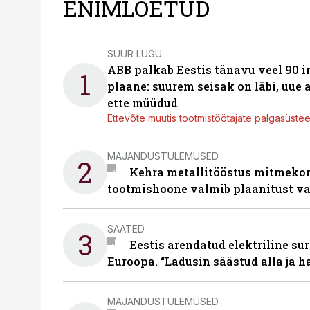
ENIMLOETUD
SUUR LUGU
ABB palkab Eestis tänavu veel 90 
1
plaane: suurem seisak on läbi, uue
ette müüdud
Ettevõte muutis tootmistöötajate palgasüste
MAJANDUSTULEMUSED
2
Kehra metallitööstus mitmekor
tootmishoone valmib plaanitust v
SAATED
3
Eestis arendatud elektriline sur
Euroopa. “Ladusin säästud alla ja 
MAJANDUSTULEMUSED