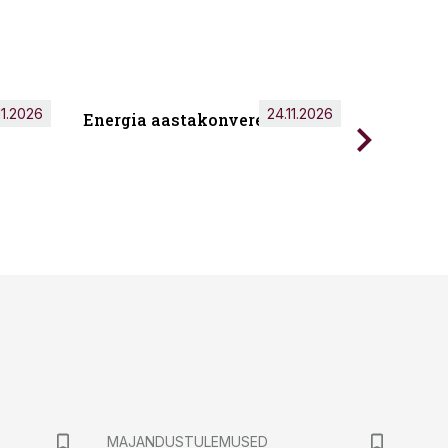
11.2026
24.11.2026
Energia aastakonverents 2026
Tark töö
MAJANDUSTULEMUSED