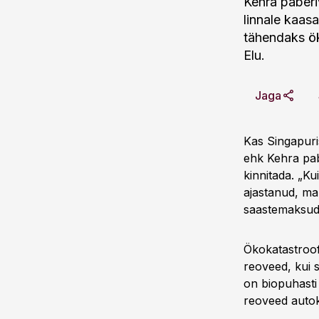
Kehra paberi
linnale kaas
tähendaks ök
Elu.
Jaga
Kas Singapuri
ehk Kehra pab
kinnitada. „Ku
ajastanud, ma
saastemaksud 
Ökokatastroofi
reoveed, kui s
on biopuhasti
reoveed autok