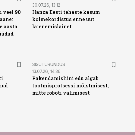
30.07.26, 13:12
 veel 90
Hanza Eesti tehaste kasum
aane:
kolmekordistus enne uut
e aasta
laienemislainet
üüdud
e
ST
SISUTURUNDUS
13.07.26, 14:36
ti
Pakendamisliini edu algab
anud
tootmisprotsessi mõistmisest,
mitte roboti valimisest