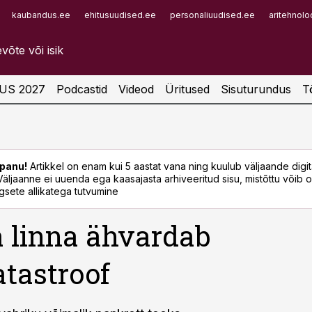
kaubandus.ee
ehitusuudised.ee
personaliuudised.ee
aritehnolo
Infopank
Radar
US 2027
Podcastid
Videod
Üritused
Sisuturundus
T
panu!
Artikkel on enam kui 5 aastat vana ning kuulub väljaande digi
. Väljaanne ei uuenda ega kaasajasta arhiveeritud sisu, mistõttu võib ol
sete allikatega tutvumine
 linna ähvardab
tastroof