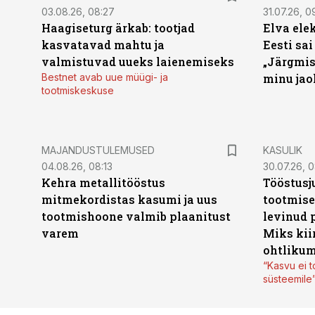
03.08.26, 08:27
31.07.26, 0
Haagiseturg ärkab: tootjad
Elva ele
kasvatavad mahtu ja
Eesti sai
valmistuvad uueks laienemiseks
„Järgmis
Bestnet avab uue müügi- ja
minu jao
tootmiskeskuse
MAJANDUSTULEMUSED
KASULIK
04.08.26, 08:13
30.07.26, 0
Kehra metallitööstus
Tööstusj
mitmekordistas kasumi ja uus
tootmise
tootmishoone valmib plaanitust
levinud 
varem
Miks kii
ohtlikum
“Kasvu ei t
süsteemile