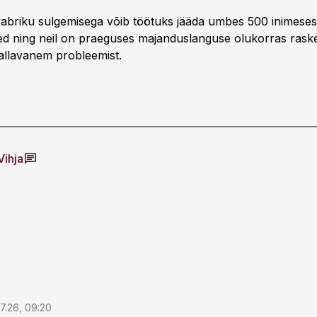
abriku sulgemisega võib töötuks jääda umbes 500 inimeses
d ning neil on praeguses majanduslanguse olukorras rask
vallavanem probleemist.
Vihja
7.26, 09:20