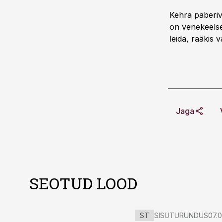
Kehra paberiv
on venekeelse
leida, rääkis 
Jaga
SEOTUD LOOD
ST
SISUTURUNDUS
07.0