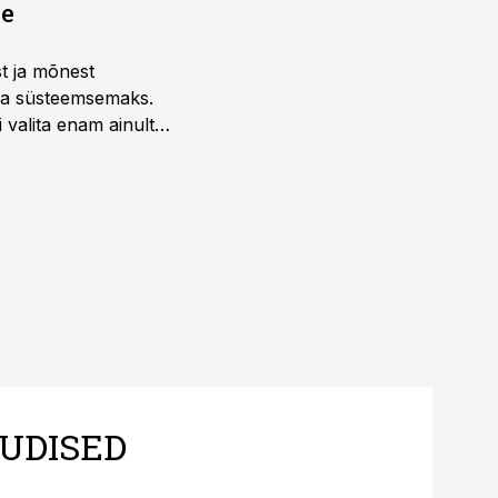
ne
st ja mõnest
 ja süsteemsemaks.
 valita enam ainult
UDISED