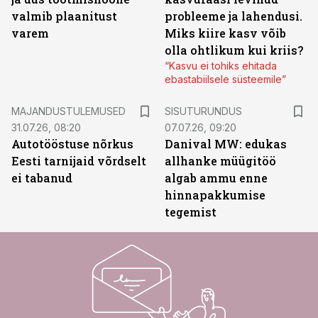
valmib plaanitust
probleeme ja lahendusi.
varem
Miks kiire kasv võib
olla ohtlikum kui kriis?
“Kasvu ei tohiks ehitada
ebastabiilsele süsteemile”
ST
MAJANDUSTULEMUSED
SISUTURUNDUS
31.07.26, 08:20
07.07.26, 09:20
Autotööstuse nõrkus
Danival MW: edukas
Eesti tarnijaid võrdselt
allhanke müügitöö
ei tabanud
algab ammu enne
hinnapakkumise
tegemist