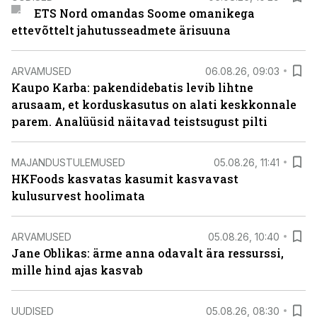
ETS Nord omandas Soome omanikega
ettevõttelt jahutusseadmete ärisuuna
ARVAMUSED
06.08.26, 09:03
Kaupo Karba: pakendidebatis levib lihtne
arusaam, et korduskasutus on alati keskkonnale
parem. Analüüsid näitavad teistsugust pilti
MAJANDUSTULEMUSED
05.08.26, 11:41
HKFoods kasvatas kasumit kasvavast
kulusurvest hoolimata
ARVAMUSED
05.08.26, 10:40
Jane Oblikas: ärme anna odavalt ära ressurssi,
mille hind ajas kasvab
UUDISED
05.08.26, 08:30