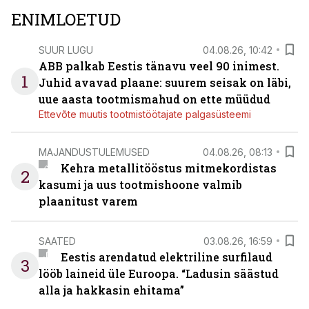
ENIMLOETUD
SUUR LUGU
04.08.26, 10:42
ABB palkab Eestis tänavu veel 90 inimest.
1
Juhid avavad plaane: suurem seisak on läbi,
uue aasta tootmismahud on ette müüdud
Ettevõte muutis tootmistöötajate palgasüsteemi
MAJANDUSTULEMUSED
04.08.26, 08:13
Kehra metallitööstus mitmekordistas
2
kasumi ja uus tootmishoone valmib
plaanitust varem
SAATED
03.08.26, 16:59
Eestis arendatud elektriline surfilaud
3
lööb laineid üle Euroopa. “Ladusin säästud
alla ja hakkasin ehitama”