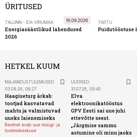
ÜRITUSED
16.09.2026
TALLINN - IDA-VIRUMAA
TARTU
Energiasäästlikud lahendused
Puidutööstuse 
2026
HETKEL KUUM
MAJANDUSTULEMUSED
UUDISED
03.08.26, 08:27
31.07.26, 09:45
Haagiseturg ärkab:
Elva
tootjad kasvatavad
elektroonikatööstus
mahtu ja valmistuvad
GPV Eesti sai uue juhi
uueks laienemiseks
ettevõtte seest.
Bestnet avab uue müügi- ja
„Järgmise sammu
tootmiskeskuse
astumine oli minu jaoks