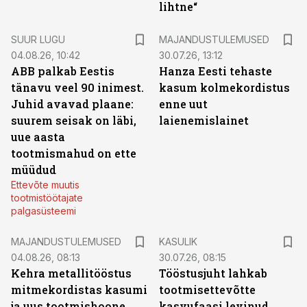
lihtne“
SUUR LUGU
MAJANDUSTULEMUSED
04.08.26, 10:42
30.07.26, 13:12
ABB palkab Eestis
Hanza Eesti tehaste
tänavu veel 90 inimest.
kasum kolmekordistus
Juhid avavad plaane:
enne uut
suurem seisak on läbi,
laienemislainet
uue aasta
tootmismahud on ette
müüdud
Ettevõte muutis
tootmistöötajate
palgasüsteemi
MAJANDUSTULEMUSED
KASULIK
04.08.26, 08:13
30.07.26, 08:15
Kehra metallitööstus
Tööstusjuht lahkab
mitmekordistas kasumi
tootmisettevõtte
ja uus tootmishoone
kasvufaasi levinud