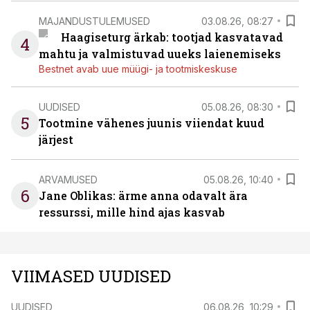
MAJANDUSTULEMUSED
03.08.26, 08:27
Haagiseturg ärkab: tootjad kasvatavad
4
mahtu ja valmistuvad uueks laienemiseks
Bestnet avab uue müügi- ja tootmiskeskuse
UUDISED
05.08.26, 08:30
5
Tootmine vähenes juunis viiendat kuud
järjest
ARVAMUSED
05.08.26, 10:40
6
Jane Oblikas: ärme anna odavalt ära
ressurssi, mille hind ajas kasvab
VIIMASED UUDISED
UUDISED
06.08.26, 10:29