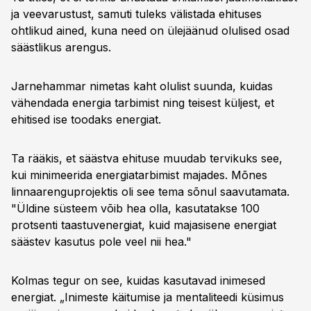
ja veevarustust, samuti tuleks välistada ehituses
ohtlikud ained, kuna need on ülejäänud olulised osad
säästlikus arengus.
Jarnehammar nimetas kaht olulist suunda, kuidas
vähendada energia tarbimist ning teisest küljest, et
ehitised ise toodaks energiat.
Ta rääkis, et säästva ehituse muudab tervikuks see,
kui minimeerida energiatarbimist majades. Mõnes
linnaarenguprojektis oli see tema sõnul saavutamata.
"Üldine süsteem võib hea olla, kasutatakse 100
protsenti taastuvenergiat, kuid majasisene energiat
säästev kasutus pole veel nii hea."
Kolmas tegur on see, kuidas kasutavad inimesed
energiat. „Inimeste käitumise ja mentaliteedi küsimus