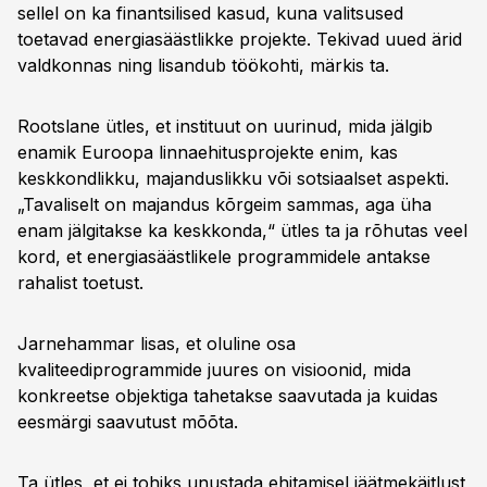
sellel on ka finantsilised kasud, kuna valitsused
toetavad energiasäästlikke projekte. Tekivad uued ärid
valdkonnas ning lisandub töökohti, märkis ta.
Rootslane ütles, et instituut on uurinud, mida jälgib
enamik Euroopa linnaehitusprojekte enim, kas
keskkondlikku, majanduslikku või sotsiaalset aspekti.
„Tavaliselt on majandus kõrgeim sammas, aga üha
enam jälgitakse ka keskkonda,“ ütles ta ja rõhutas veel
kord, et energiasäästlikele programmidele antakse
rahalist toetust.
Jarnehammar lisas, et oluline osa
kvaliteediprogrammide juures on visioonid, mida
konkreetse objektiga tahetakse saavutada ja kuidas
eesmärgi saavutust mõõta.
Ta ütles, et ei tohiks unustada ehitamisel jäätmekäitlust