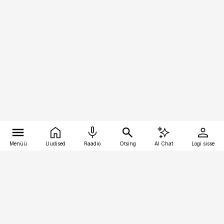
Menüü
Uudised
Raadio
Otsing
AI Chat
Logi sisse
Vana-Lõuna 39/1, 19094 Tallinn
(+372) 667 0111
toostusuudised@toostusuudised.ee