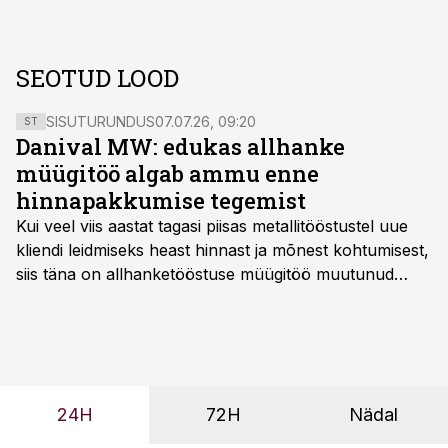
SEOTUD LOOD
SISUTURUNDUS
07.07.26, 09:20
ST
Danival MW: edukas allhanke
müügitöö algab ammu enne
hinnapakkumise tegemist
Kui veel viis aastat tagasi piisas metallitööstustel uue
kliendi leidmiseks heast hinnast ja mõnest kohtumisest,
siis täna on allhanketööstuse müügitöö muutunud
märksa pikemaks ja süsteemsemaks. Konkurents on
kasvanud, kliendid kaaluvad otsuseid põhjalikumalt
ning partnerit ei valita enam ainult tootmisvõimekuse
või hinnakirja järgi.
24H
72H
Nädal