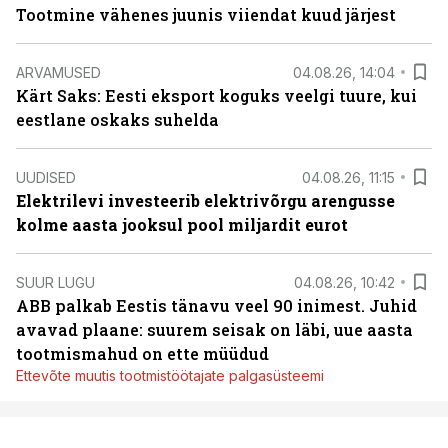
Tootmine vähenes juunis viiendat kuud järjest
ARVAMUSED
04.08.26, 14:04
Kärt Saks: Eesti eksport koguks veelgi tuure, kui
eestlane oskaks suhelda
UUDISED
04.08.26, 11:15
Elektrilevi investeerib elektrivõrgu arengusse
kolme aasta jooksul pool miljardit eurot
SUUR LUGU
04.08.26, 10:42
ABB palkab Eestis tänavu veel 90 inimest. Juhid
avavad plaane: suurem seisak on läbi, uue aasta
tootmismahud on ette müüdud
Ettevõte muutis tootmistöötajate palgasüsteemi