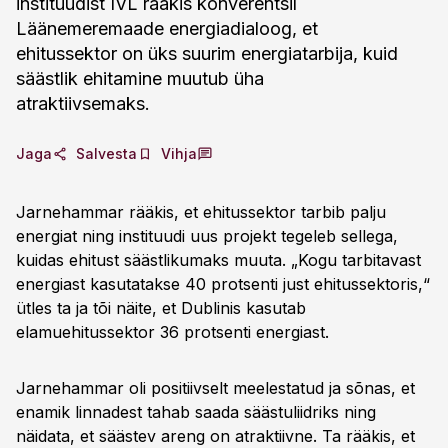
instituudist IVL rääkis konverentsil
Läänemeremaade energiadialoog, et
ehitussektor on üks suurim energiatarbija, kuid
säästlik ehitamine muutub üha
atraktiivsemaks.
Jaga
Salvesta
Vihja
Jarnehammar rääkis, et ehitussektor tarbib palju
energiat ning instituudi uus projekt tegeleb sellega,
kuidas ehitust säästlikumaks muuta. „Kogu tarbitavast
energiast kasutatakse 40 protsenti just ehitussektoris,“
ütles ta ja tõi näite, et Dublinis kasutab
elamuehitussektor 36 protsenti energiast.
Jarnehammar oli positiivselt meelestatud ja sõnas, et
enamik linnadest tahab saada säästuliidriks ning
näidata, et säästev areng on atraktiivne. Ta rääkis, et