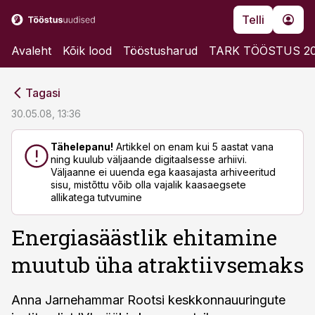
Telli
Avaleht
Kõik lood
Tööstusharud
TARK TÖÖSTUS 2
cebook
cebook
Tagasi
Twitter)
Twitter)
30.05.08, 13:36
kedIn
kedIn
Tähelepanu!
Artikkel on enam kui 5 aastat vana
ning kuulub väljaande digitaalsesse arhiivi.
ail
ail
Väljaanne ei uuenda ega kaasajasta arhiveeritud
sisu, mistõttu võib olla vajalik kaasaegsete
k
k
allikatega tutvumine
Energiasäästlik ehitamine
muutub üha atraktiivsemaks
Anna Jarnehammar Rootsi keskkonnauuringute