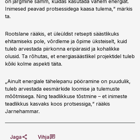
on järgmine samm, kuidas kasutada vähem energiat.
Inimesed peavad protsessidega kaasa tulema,“ märkis
ta.
Rootslane rääkis, et üleüldist retsepti säästlikuks
ehitamiseks pole, võrdleme ja õpime üksteiselt, kuid
tuleb arvestada piirkonna eripärasid ja kohalikke
olusid. Ta rõhutas, et energiasäästlikel projektidel tuleb
kõiki kolme aspekti täita.
„Ainult energiale tähelepanu pööramine on puudulik,
tuleb arvestada eesmärkide loomise ja tulemuste
mõõtmisega. Ning teadlikkuse tõstmine – et inimeste
teadlikkus kasvaks koos protsessiga,“ rääkis
Jarnehammar.
Jaga
Vihja