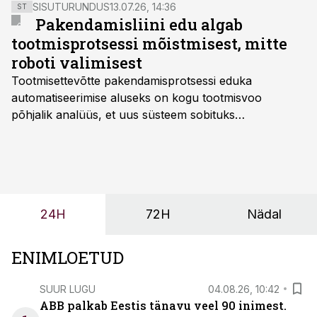
SISUTURUNDUS
13.07.26, 14:36
ST
Pakendamisliini edu algab
tootmisprotsessi mõistmisest, mitte
roboti valimisest
Tootmisettevõtte pakendamisprotsessi eduka
automatiseerimise aluseks on kogu tootmisvoo
põhjalik analüüs, et uus süsteem sobituks
olemasolevasse keskkonda, aitaks vähendada
tööjõuvajadust ning oleks valmis ka ettevõtte
tulevasteks arenguteks. Lihtsalt roboti lisamine
enamasti oodatud tulemust ei too, nendib tootmise ja
tööstuse automatiseerimislahenduste arendaja Smitech
24H
72H
Nädal
OÜ tegevjuht Sander Mitendorf.
ENIMLOETUD
SUUR LUGU
04.08.26, 10:42
ABB palkab Eestis tänavu veel 90 inimest.