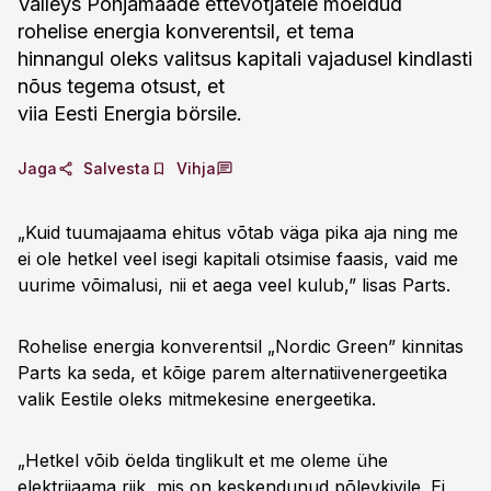
Valleys Põhjamaade ettevõtjatele mõeldud
rohelise energia konverentsil, et tema
hinnangul oleks valitsus kapitali vajadusel kindlasti
nõus tegema otsust, et
viia Eesti Energia börsile.
Jaga
Salvesta
Vihja
„Kuid tuumajaama ehitus võtab väga pika aja ning me
ei ole hetkel veel isegi kapitali otsimise faasis, vaid me
uurime võimalusi, nii et aega veel kulub,” lisas Parts.
Rohelise energia konverentsil „Nordic Green” kinnitas
Parts ka seda, et kõige parem alternatiivenergeetika
valik Eestile oleks mitmekesine energeetika.
„Hetkel võib öelda tinglikult et me oleme ühe
elektrijaama riik, mis on keskendunud põlevkivile. Ei