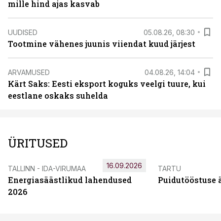
mille hind ajas kasvab
UUDISED
05.08.26, 08:30
Tootmine vähenes juunis viiendat kuud järjest
ARVAMUSED
04.08.26, 14:04
Kärt Saks: Eesti eksport koguks veelgi tuure, kui
eestlane oskaks suhelda
ÜRITUSED
16.09.2026
TALLINN - IDA-VIRUMAA
TARTU
Energiasäästlikud lahendused
Puidutööstuse 
2026