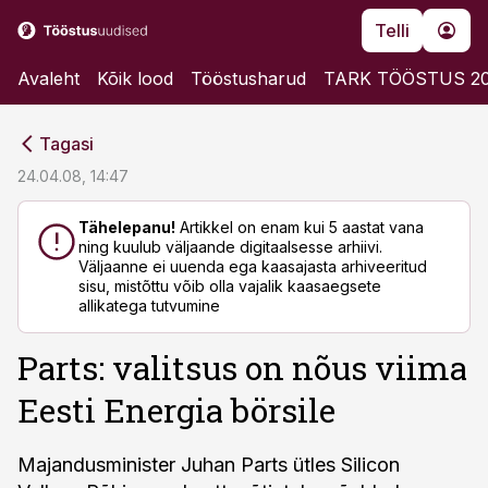
Telli
Avaleht
Kõik lood
Tööstusharud
TARK TÖÖSTUS 2
cebook
cebook
Tagasi
Twitter)
Twitter)
24.04.08, 14:47
kedIn
kedIn
Tähelepanu!
Artikkel on enam kui 5 aastat vana
ning kuulub väljaande digitaalsesse arhiivi.
ail
ail
Väljaanne ei uuenda ega kaasajasta arhiveeritud
sisu, mistõttu võib olla vajalik kaasaegsete
k
k
allikatega tutvumine
Parts: valitsus on nõus viima
Eesti Energia börsile
Majandusminister Juhan Parts ütles Silicon