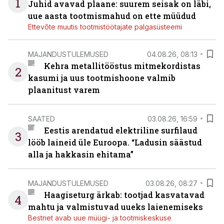
1
Juhid avavad plaane: suurem seisak on läbi,
uue aasta tootmismahud on ette müüdud
Ettevõte muutis tootmistöötajate palgasüsteemi
MAJANDUSTULEMUSED
04.08.26, 08:13
Kehra metallitööstus mitmekordistas
2
kasumi ja uus tootmishoone valmib
plaanitust varem
SAATED
03.08.26, 16:59
Eestis arendatud elektriline surfilaud
3
lööb laineid üle Euroopa. “Ladusin säästud
alla ja hakkasin ehitama”
MAJANDUSTULEMUSED
03.08.26, 08:27
Haagiseturg ärkab: tootjad kasvatavad
4
mahtu ja valmistuvad uueks laienemiseks
Bestnet avab uue müügi- ja tootmiskeskuse