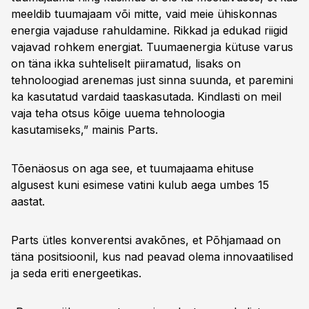
meeldib tuumajaam või mitte, vaid meie ühiskonnas
energia vajaduse rahuldamine. Rikkad ja edukad riigid
vajavad rohkem energiat. Tuumaenergia kütuse varus
on täna ikka suhteliselt piiramatud, lisaks on
tehnoloogiad arenemas just sinna suunda, et paremini
ka kasutatud vardaid taaskasutada. Kindlasti on meil
vaja teha otsus kõige uuema tehnoloogia
kasutamiseks,” mainis Parts.
Tõenäosus on aga see, et tuumajaama ehituse
algusest kuni esimese vatini kulub aega umbes 15
aastat.
Parts ütles konverentsi avakõnes, et Põhjamaad on
täna positsioonil, kus nad peavad olema innovaatilised
ja seda eriti energeetikas.