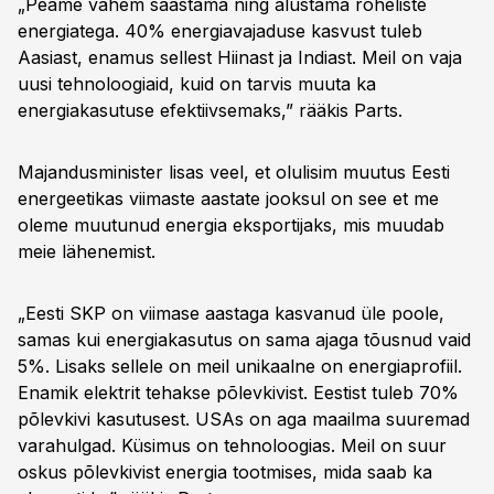
„Peame vähem saastama ning alustama roheliste
energiatega. 40% energiavajaduse kasvust tuleb
Aasiast, enamus sellest Hiinast ja Indiast. Meil on vaja
uusi tehnoloogiaid, kuid on tarvis muuta ka
energiakasutuse efektiivsemaks,” rääkis Parts.
Majandusminister lisas veel, et olulisim muutus Eesti
energeetikas viimaste aastate jooksul on see et me
oleme muutunud energia eksportijaks, mis muudab
meie lähenemist.
„Eesti SKP on viimase aastaga kasvanud üle poole,
samas kui energiakasutus on sama ajaga tõusnud vaid
5%. Lisaks sellele on meil unikaalne on energiaprofiil.
Enamik elektrit tehakse põlevkivist. Eestist tuleb 70%
põlevkivi kasutusest. USAs on aga maailma suuremad
varahulgad. Küsimus on tehnoloogias. Meil on suur
oskus põlevkivist energia tootmises, mida saab ka