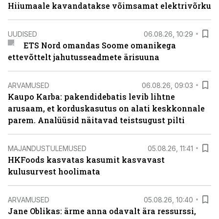
Hiiumaale kavandatakse võimsamat elektrivõrku
UUDISED
06.08.26, 10:29
ETS Nord omandas Soome omanikega
ettevõttelt jahutusseadmete ärisuuna
ARVAMUSED
06.08.26, 09:03
Kaupo Karba: pakendidebatis levib lihtne
arusaam, et korduskasutus on alati keskkonnale
parem. Analüüsid näitavad teistsugust pilti
MAJANDUSTULEMUSED
05.08.26, 11:41
HKFoods kasvatas kasumit kasvavast
kulusurvest hoolimata
ARVAMUSED
05.08.26, 10:40
Jane Oblikas: ärme anna odavalt ära ressurssi,