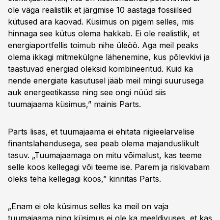
ole väga realistlik et järgmise 10 aastaga fossiilsed
kütused ära kaovad. Küsimus on pigem selles, mis
hinnaga see kütus olema hakkab. Ei ole realistlik, et
energiaportfellis toimub nihe üleöö. Aga meil peaks
olema ikkagi mitmekülgne lähenemine, kus põlevkivi ja
taastuvad energiad oleksid kombineeritud. Kuid ka
nende energiate kasutusel jääb meil mingi suurusega
auk energeetikasse ning see ongi nüüd siis
tuumajaama küsimus,” mainis Parts.
Parts lisas, et tuumajaama ei ehitata riigieelarvelise
finantslahendusega, see peab olema majanduslikult
tasuv. „Tuumajaamaga on mitu võimalust, kas teeme
selle koos kellegagi või teeme ise. Parem ja riskivabam
oleks teha kellegagi koos,” kinnitas Parts.
„Enam ei ole küsimus selles ka meil on vaja
tuumajaama ning küsimus ei ole ka meeldivuses, et kas