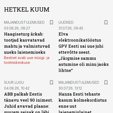
HETKEL KUUM
MAJANDUSTULEMUSED
UUDISED
03.08.26, 08:27
31.07.26, 09:45
Haagiseturg ärkab:
Elva
tootjad kasvatavad
elektroonikatööstus
mahtu ja valmistuvad
GPV Eesti sai uue juhi
uueks laienemiseks
ettevõtte seest.
Bestnet avab uue müügi- ja
„Järgmise sammu
tootmiskeskuse
astumine oli minu jaoks
lihtne“
SUUR LUGU
MAJANDUSTULEMUSED
04.08.26, 10:42
30.07.26, 13:12
ABB palkab Eestis
Hanza Eesti tehaste
tänavu veel 90 inimest.
kasum kolmekordistus
Juhid avavad plaane:
enne uut
suurem seisak on läbi,
laienemislainet