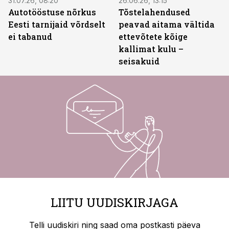
31.07.26, 08:20
26.06.26, 13:15
Autotööstuse nõrkus
Tõstelahendused
Eesti tarnijaid võrdselt
peavad aitama vältida
ei tabanud
ettevõtete kõige
kallimat kulu –
seisakuid
LIITU UUDISKIRJAGA
Telli uudiskiri ning saad oma postkasti päeva