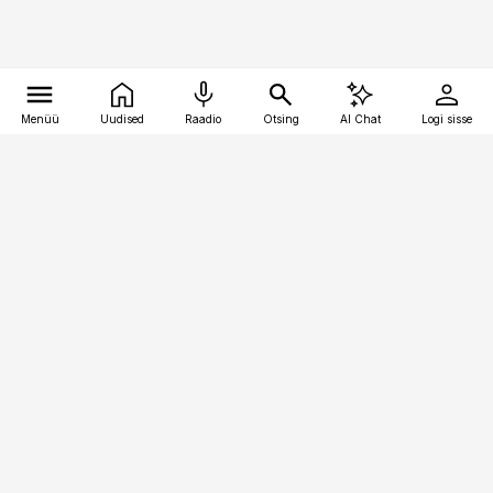
Menüü
Uudised
Raadio
Otsing
AI Chat
Logi sisse
Vana-Lõuna 39/1, 19094 Tallinn
(+372) 667 0111
toostusuudised@toostusuudised.ee
Telli
Reklaam
Firmast
Sisu kasutamisõigused
Ajakirjaniku
eetikakoodeks
Üldtingimused
Privaatsustingimused