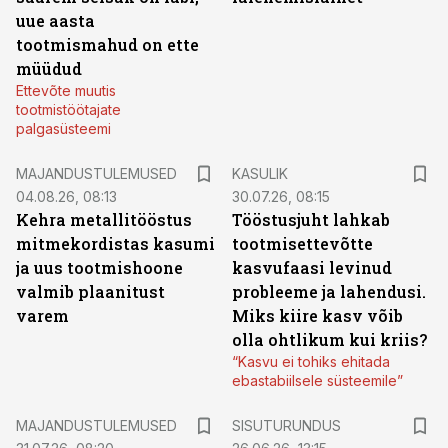
uue aasta
tootmismahud on ette
müüdud
Ettevõte muutis
tootmistöötajate
palgasüsteemi
MAJANDUSTULEMUSED
KASULIK
04.08.26, 08:13
30.07.26, 08:15
Kehra metallitööstus
Tööstusjuht lahkab
mitmekordistas kasumi
tootmisettevõtte
ja uus tootmishoone
kasvufaasi levinud
valmib plaanitust
probleeme ja lahendusi.
varem
Miks kiire kasv võib
olla ohtlikum kui kriis?
“Kasvu ei tohiks ehitada
ebastabiilsele süsteemile”
ST
MAJANDUSTULEMUSED
SISUTURUNDUS