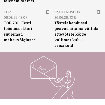
laienemislainet
ST
TOP
SISUTURUNDUS
06.08.26, 13:07
26.06.26, 13:15
TOP 231 | Eesti
Tõstelahendused
tööstussektori
peavad aitama vältida
suuremad
ettevõtete kõige
maksuvõlglased
kallimat kulu –
seisakuid