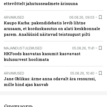
ettevõttelt jahutusseadmete ärisuuna
ARVAMUSED
06.08.26, 09:03
Kaupo Karba: pakendidebatis levib lihtne
arusaam, et korduskasutus on alati keskkonnale
parem. Analüüsid näitavad teistsugust pilti
MAJANDUSTULEMUSED
05.08.26, 11:41
HKFoods kasvatas kasumit kasvavast
kulusurvest hoolimata
ARVAMUSED
05.08.26, 10:40
Jane Oblikas: ärme anna odavalt ära ressurssi,
mille hind ajas kasvab