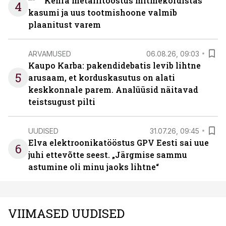
Kehra metallitööstus mitmekordistas
4
kasumi ja uus tootmishoone valmib
plaanitust varem
ARVAMUSED
06.08.26, 09:03
Kaupo Karba: pakendidebatis levib lihtne
5
arusaam, et korduskasutus on alati
keskkonnale parem. Analüüsid näitavad
teistsugust pilti
UUDISED
31.07.26, 09:45
Elva elektroonikatööstus GPV Eesti sai uue
6
juhi ettevõtte seest. „Järgmise sammu
astumine oli minu jaoks lihtne“
VIIMASED UUDISED