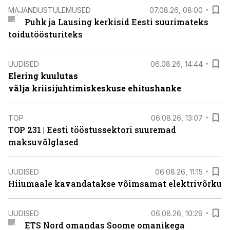
MAJANDUSTULEMUSED
07.08.26, 08:00
Puhk ja Lausing kerkisid Eesti suurimateks
toidutöösturiteks
UUDISED
06.08.26, 14:44
Elering kuulutas
välja kriisijuhtimiskeskuse ehitushanke
TOP
06.08.26, 13:07
TOP 231 | Eesti tööstussektori suuremad
maksuvõlglased
UUDISED
06.08.26, 11:15
Hiiumaale kavandatakse võimsamat elektrivõrku
UUDISED
06.08.26, 10:29
ETS Nord omandas Soome omanikega