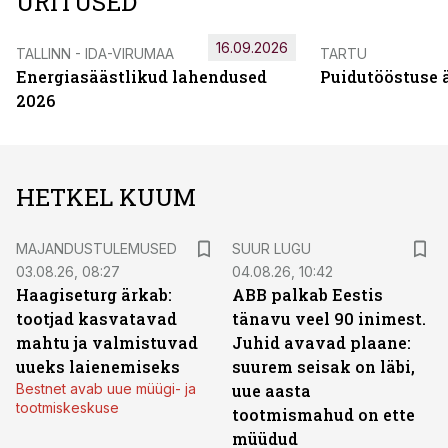
ÜRITUSED
16.09.2026
TALLINN - IDA-VIRUMAA
TARTU
Energiasäästlikud lahendused
Puidutööstuse 
2026
HETKEL KUUM
MAJANDUSTULEMUSED
SUUR LUGU
03.08.26, 08:27
04.08.26, 10:42
Haagiseturg ärkab:
ABB palkab Eestis
tootjad kasvatavad
tänavu veel 90 inimest.
mahtu ja valmistuvad
Juhid avavad plaane:
uueks laienemiseks
suurem seisak on läbi,
Bestnet avab uue müügi- ja
uue aasta
tootmiskeskuse
tootmismahud on ette
müüdud