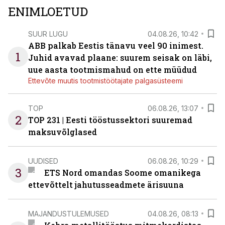
ENIMLOETUD
SUUR LUGU
04.08.26, 10:42
ABB palkab Eestis tänavu veel 90 inimest.
1
Juhid avavad plaane: suurem seisak on läbi,
uue aasta tootmismahud on ette müüdud
Ettevõte muutis tootmistöötajate palgasüsteemi
TOP
06.08.26, 13:07
2
TOP 231 | Eesti tööstussektori suuremad
maksuvõlglased
UUDISED
06.08.26, 10:29
3
ETS Nord omandas Soome omanikega
ettevõttelt jahutusseadmete ärisuuna
MAJANDUSTULEMUSED
04.08.26, 08:13