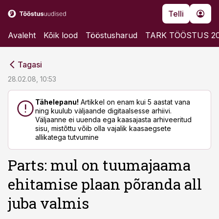
Telli
Avaleht
Kõik lood
Tööstusharud
TARK TÖÖSTUS 2
cebook
cebook
Tagasi
Twitter)
Twitter)
28.02.08, 10:53
kedIn
kedIn
Tähelepanu!
Artikkel on enam kui 5 aastat vana
ning kuulub väljaande digitaalsesse arhiivi.
ail
ail
Väljaanne ei uuenda ega kaasajasta arhiveeritud
sisu, mistõttu võib olla vajalik kaasaegsete
k
k
allikatega tutvumine
Parts: mul on tuumajaama
ehitamise plaan põranda all
juba valmis