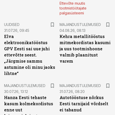
Ettevõte muutis
tootmistöötajate
palgasüsteemi
UUDISED
MAJANDUSTULEMUSED
31.07.26, 09:45
04.08.26, 08:13
Elva
Kehra metallitööstus
elektroonikatööstus
mitmekordistas kasumi
GPV Eesti sai uue juhi
ja uus tootmishoone
ettevõtte seest.
valmib plaanitust
„Järgmise sammu
varem
astumine oli minu jaoks
lihtne“
MAJANDUSTULEMUSED
MAJANDUSTULEMUSED
30.07.26, 13:12
31.07.26, 08:20
Hanza Eesti tehaste
Autotööstuse nõrkus
kasum kolmekordistus
Eesti tarnijaid võrdselt
enne uut
ei tabanud