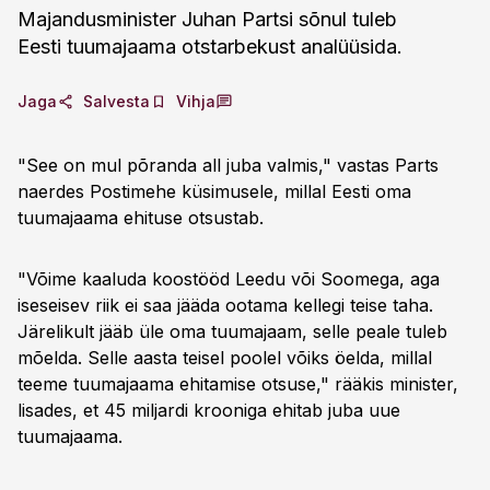
Majandusminister Juhan Partsi sõnul tuleb
Eesti tuumajaama otstarbekust analüüsida.
Jaga
Salvesta
Vihja
"See on mul põranda all juba valmis," vastas Parts
naerdes Postimehe küsimusele, millal Eesti oma
tuumajaama ehituse otsustab.
"Võime kaaluda koostööd Leedu või Soomega, aga
iseseisev riik ei saa jääda ootama kellegi teise taha.
Järelikult jääb üle oma tuumajaam, selle peale tuleb
mõelda. Selle aasta teisel poolel võiks öelda, millal
teeme tuumajaama ehitamise otsuse," rääkis minister,
lisades, et 45 miljardi krooniga ehitab juba uue
tuumajaama.