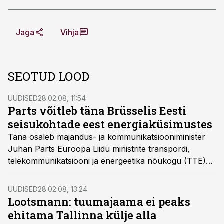
Jaga
Vihja
SEOTUD LOOD
UUDISED
28.02.08, 11:54
Parts võitleb täna Brüsselis Eesti
seisukohtade eest energiaküsimustes
Täna osaleb majandus- ja kommunikatsiooniminister
Juhan Parts Euroopa Liidu ministrite transpordi,
telekommunikatsiooni ja energeetika nõukogu (TTE)
istungil Brüsselis, kus ta esitab Eesti ametlikud
seisukohad kliimaküsimuste ja taastuvenergia
UUDISED
28.02.08, 13:24
meetmepaketi kohta.
Lootsmann: tuumajaama ei peaks
ehitama Tallinna külje alla