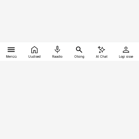
Menüü
Uudised
Raadio
Otsing
AI Chat
Logi sisse
Vana-Lõuna 39/1, 19094 Tallinn
(+372) 667 0111
toostusuudised@toostusuudised.ee
Telli
Reklaam
Firmast