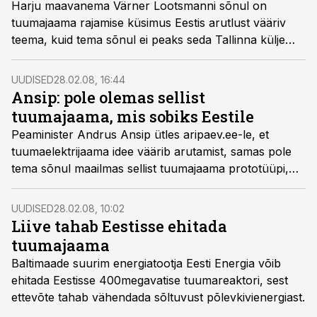
Harju maavanema Värner Lootsmanni sõnul on
tuumajaama rajamise küsimus Eestis arutlust vääriv
teema, kuid tema sõnul ei peaks seda Tallinna külje
alla ehitama.
UUDISED
28.02.08, 16:44
Ansip: pole olemas sellist
tuumajaama, mis sobiks Eestile
Peaminister Andrus Ansip ütles aripaev.ee-le, et
tuumaelektrijaama idee väärib arutamist, samas pole
tema sõnul maailmas sellist tuumajaama prototüüpi,
mis sobiks Eestile.
UUDISED
28.02.08, 10:02
Liive tahab Eestisse ehitada
tuumajaama
Baltimaade suurim energiatootja Eesti Energia võib
ehitada Eestisse 400megavatise tuumareaktori, sest
ettevõte tahab vähendada sõltuvust põlevkivienergiast.