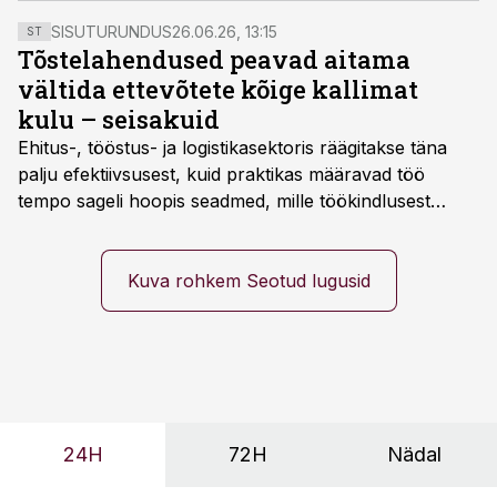
SISUTURUNDUS
26.06.26, 13:15
ST
Tõstelahendused peavad aitama
vältida ettevõtete kõige kallimat
kulu – seisakuid
Ehitus-, tööstus- ja logistikasektoris räägitakse täna
palju efektiivsusest, kuid praktikas määravad töö
tempo sageli hoopis seadmed, mille töökindlusest
sõltub kogu objekti või tootmise sujuvus. Kui tõstuk
seisab, töö katkeb või masin ei vasta töötingimustele,
ei tähenda see ettevõtte jaoks ainult tehnilist
Kuva rohkem Seotud lugusid
probleemi, vaid otsest rahalist kulu, venivaid tähtaegu
ja suuremaid riske tööohutusele.
24H
72H
Nädal