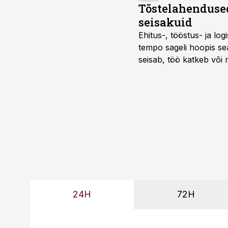
Tõstelahendused
seisakuid
Ehitus-, tööstus- ja log
tempo sageli hoopis sea
seisab, töö katkeb või m
probleemi, vaid otsest 
24H
72H