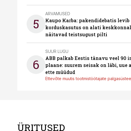
ARVAMUSED
5
Kaupo Karba: pakendidebatis levib 
korduskasutus on alati keskkonna
näitavad teistsugust pilti
SUUR LUGU
ABB palkab Eestis tänavu veel 90 
6
plaane: suurem seisak on läbi, uue
ette müüdud
Ettevõte muutis tootmistöötajate palgasüste
ÜRITUSED