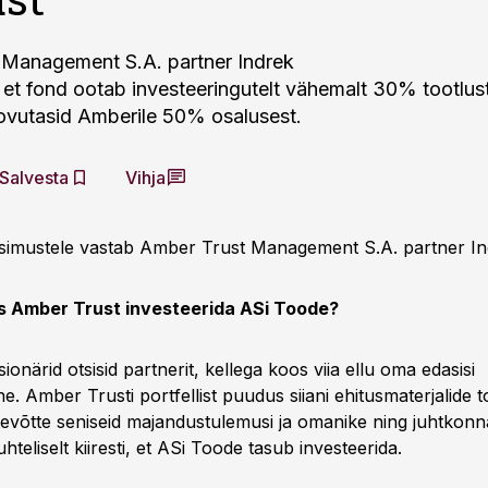
 Management S.A. partner Indrek
, et fond ootab investeeringutelt vähemalt 30% tootlu
ovutasid Amberile 50% osalusest.
Salvesta
Vihja
simustele vastab Amber Trust Management S.A. partner In
s Amber Trust investeerida ASi Toode?
onärid otsisid partnerit, kellega koos viia ellu oma edasisi
e. Amber Trusti portfellist puudus siiani ehitusmaterjalide t
tevõtte seniseid majandustulemusi ja omanike ning juhtkonn
hteliselt kiiresti, et ASi Toode tasub investeerida.