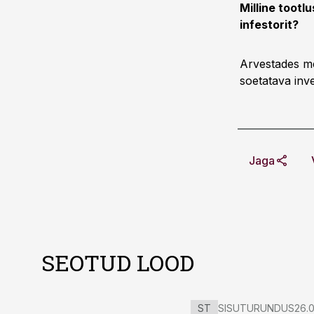
Milline tootl
infestorit?
Arvestades me
soetatava inv
Jaga
SEOTUD LOOD
ST
SISUTURUNDUS
26.0