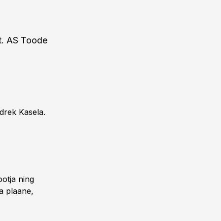
st. AS Toode
drek Kasela.
ootja ning
a plaane,