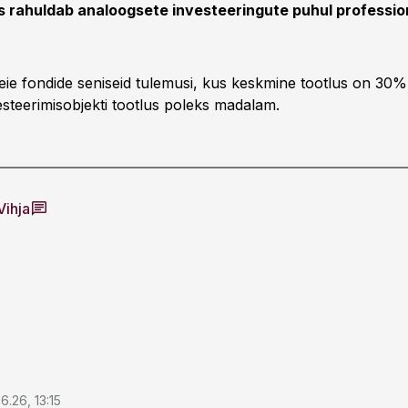
us rahuldab analoogsete investeeringute puhul professio
ie fondide seniseid tulemusi, kus keskmine tootlus on 30%
esteerimisobjekti tootlus poleks madalam.
Vihja
6.26, 13:15