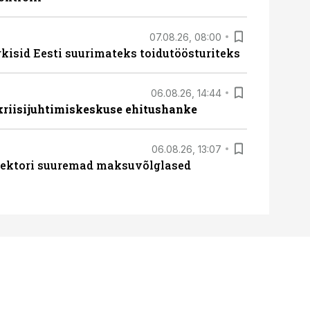
07.08.26, 08:00
rkisid Eesti suurimateks toidutöösturiteks
06.08.26, 14:44
 kriisijuhtimiskeskuse ehitushanke
06.08.26, 13:07
ssektori suuremad maksuvõlglased