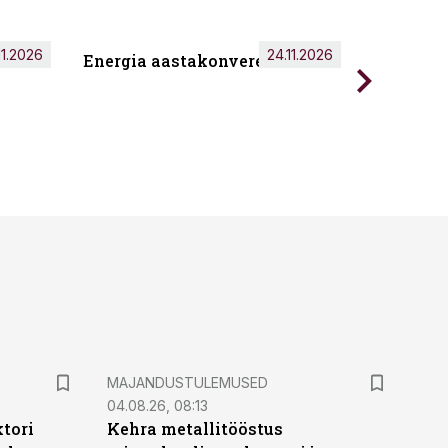
11.2026
24.11.2026
Energia aastakonverents 2026
Tark töö
MAJANDUSTULEMUSED
04.08.26, 08:13
ktori
Kehra metallitööstus