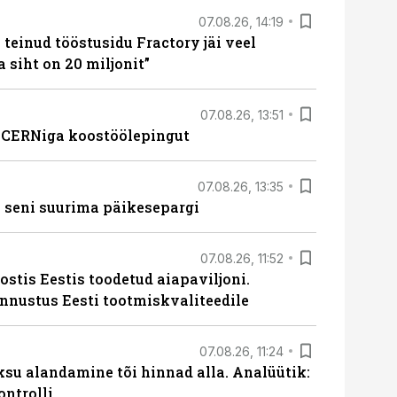
07.08.26, 14:19
teinud tööstusidu Fractory jäi veel
a siht on 20 miljonit”
07.08.26, 13:51
s CERNiga koostöölepingut
07.08.26, 13:35
 seni suurima päikesepargi
07.08.26, 11:52
ostis Eestis toodetud aiapaviljoni.
unnustus Eesti tootmiskvaliteedile
07.08.26, 11:24
ksu alandamine tõi hinnad alla. Analüütik:
ontrolli