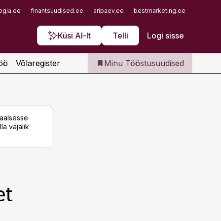
Iseteenindus
ogia.ee
finantsuudised.ee
aripaev.ee
bestmarketing.ee
finantsu
Telli Tööstusuudised
Küsi AI-lt
Telli
Logi sisse
öö
Võlaregister
Minu Tööstusuudised
taalsesse
la vajalik
et