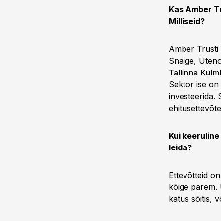
Kas Amber Tr
Milliseid?
Amber Trusti 
Snaige, Uteno
Tallinna Külmh
Sektor ise on
investeerida.
ehitusettevõte
Kui keeruline
leida?
Ettevõtteid on
kõige parem. 
katus sõitis, 