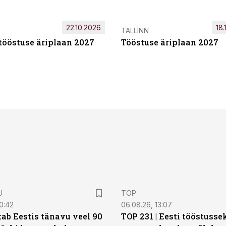
22.10.2026
18.
TALLINN
tööstuse äriplaan 2027
Tööstuse äriplaan 2027
U
TOP
0:42
06.08.26, 13:07
ab Eestis tänavu veel 90
TOP 231 | Eesti tööstusse