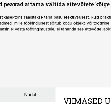
 peavad aitama vältida ettevõtete kõige
istikasektoris räägitakse täna palju efektiivsusest, kuid pra
dmed, mille töökindlusest sõltub kogu objekti või tootmise 
asin ei vasta töötingimustele, ei tähenda see ettevõtte jaoks 
rahalist kulu, venivaid tähtaegu ja suuremaid riske tööohutu
Nädal
VIIMASED U