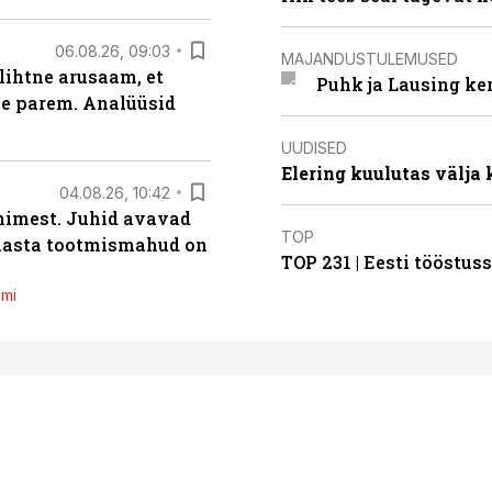
06.08.26, 09:03
MAJANDUSTULEMUSED
lihtne arusaam, et
Puhk ja Lausing ke
le parem. Analüüsid
UUDISED
Elering kuulutas välja
04.08.26, 10:42
inimest. Juhid avavad
TOP
 aasta tootmismahud on
TOP 231 | Eesti tööstu
emi