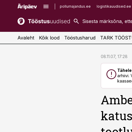
pollumajandus.ee
logistikauudised.ee
kaubandus.ee
imelineajalugu.ee
kinnisvarauudised.ee
imelineteadus.ee
Avaleht
Kõik lood
Tööstusharud
TARK TÖÖST
cebook
cebook
08.11.07, 17:28
Twitter)
Twitter)
Tähele
kedIn
kedIn
arhiivi
kaasaeg
ail
ail
Amber
k
k
katus
tootl