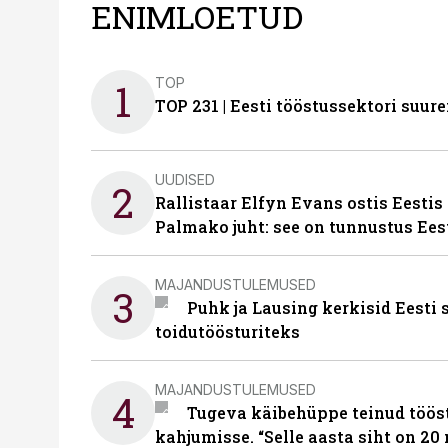
ENIMLOETUD
TOP
1
TOP 231 | Eesti tööstussektori su
UUDISED
2
Rallistaar Elfyn Evans ostis Eestis
Palmako juht: see on tunnustus Ees
MAJANDUSTULEMUSED
3
Puhk ja Lausing kerkisid Eesti
toidutöösturiteks
MAJANDUSTULEMUSED
4
Tugeva käibehüppe teinud tööst
kahjumisse. “Selle aasta siht on 20 