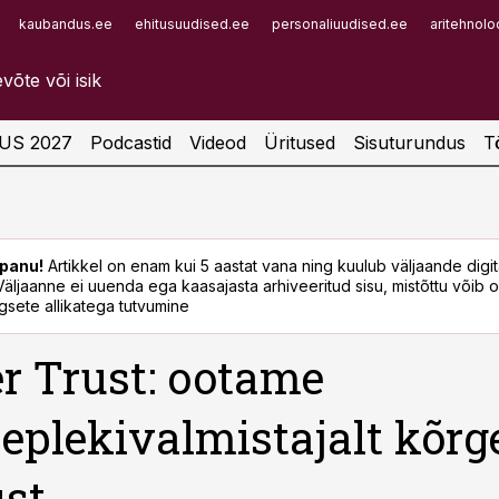
kaubandus.ee
ehitusuudised.ee
personaliuudised.ee
aritehnolo
Infopank
Radar
US 2027
Podcastid
Videod
Üritused
Sisuturundus
T
panu!
Artikkel on enam kui 5 aastat vana ning kuulub väljaande digi
. Väljaanne ei uuenda ega kaasajasta arhiveeritud sisu, mistõttu võib ol
sete allikatega tutvumine
 Trust: ootame
eplekivalmistajalt kõrg
ust