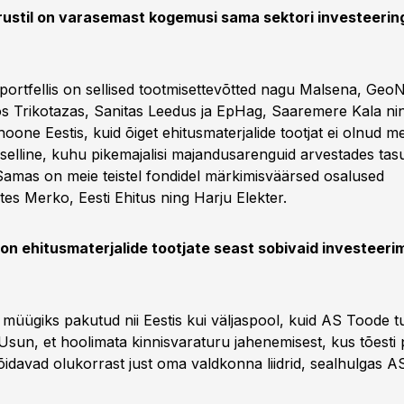
ustil on varasemast kogemusi sama sektori investeeri
portfellis on sellised tootmisettevõtted nagu Malsena, GeoNa
s Trikotazas, Sanitas Leedus ja EpHag, Saaremere Kala ni
oone Eestis, kuid õiget ehitusmaterjalide tootjat ei olnud me
 selline, kuhu pikemajalisi majandusarenguid arvestades tas
 Samas on meie teistel fondidel märkimisväärsed osalused
tes Merko, Eesti Ehitus ning Harju Elekter.
 on ehitusmaterjalide tootjate seast sobivaid investeeri
 müügiks pakutud nii Eestis kui väljaspool, kuid AS Toode t
Usun, et hoolimata kinnisvaraturu jahenemisest, kus tõesti 
võidavad olukorrast just oma valdkonna liidrid, sealhulgas 