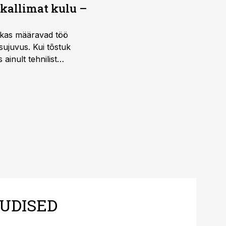
 kallimat kulu –
ktikas määravad töö
sujuvus. Kui tõstuk
ainult tehnilist
sele.
UDISED