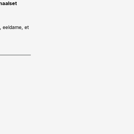
naalset
, eeldame, et