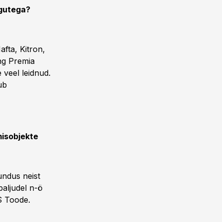
ngutega?
fta, Kitron,
ng Premia
 veel leidnud.
ub
misobjekte
undus neist
paljudel n-ö
AS Toode.