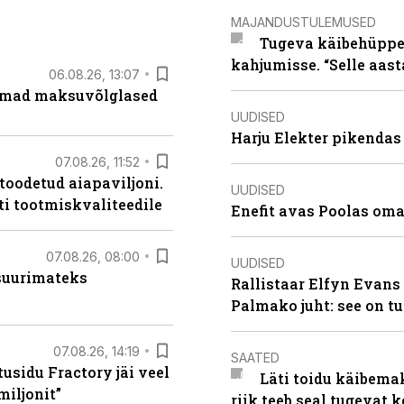
MAJANDUSTULEMUSED
Tugeva käibehüppe 
kahjumisse. “Selle aast
06.08.26, 13:07
uremad maksuvõlglased
UUDISED
Harju Elekter pikenda
07.08.26, 11:52
 toodetud aiapaviljoni.
UUDISED
ti tootmiskvaliteedile
Enefit avas Poolas oma
07.08.26, 08:00
UUDISED
 suurimateks
Rallistaar Elfyn Evans 
Palmako juht: see on t
07.08.26, 14:19
SAATED
usidu Fractory jäi veel
Läti toidu käibema
miljonit”
riik teeb seal tugevat k