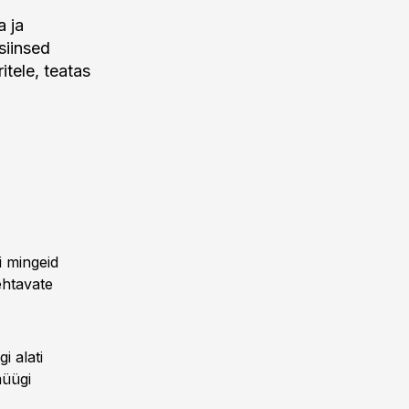
a ja
siinsed
itele, teatas
i mingeid
tehtavate
i alati
müügi