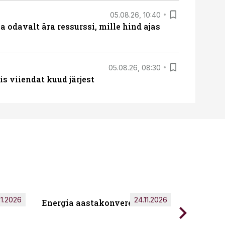
05.08.26, 10:40
 odavalt ära ressurssi, mille hind ajas
05.08.26, 08:30
s viiendat kuud järjest
11.2026
24.11.2026
Energia aastakonverents 2026
Tark töö