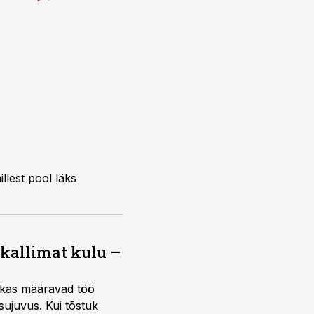
 kallimat kulu –
ktikas määravad töö
sujuvus. Kui tõstuk