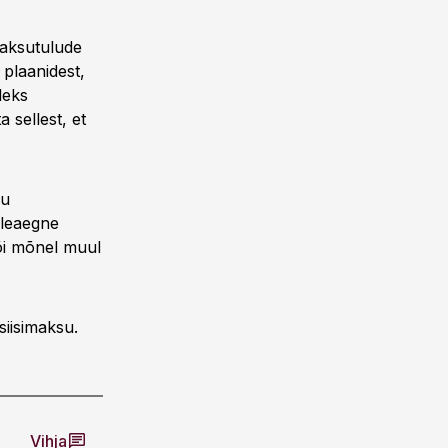
maksutulude
 plaanidest,
leks
 sellest, et
lu
lleaegne
või mõnel muul
siisimaksu.
Vihja