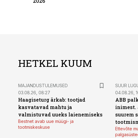
2026
HETKEL KUUM
MAJANDUSTULEMUSED
SUUR LUG
03.08.26, 08:27
04.08.26, 1
Haagiseturg ärkab: tootjad
ABB palk
kasvatavad mahtu ja
inimest.
valmistuvad uueks laienemiseks
suurem s
Bestnet avab uue müügi- ja
tootmis
tootmiskeskuse
Ettevõte mu
palgasüste