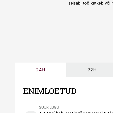
seisab, töö katkeb või m
probleemi, vaid otsest 
24H
72H
ENIMLOETUD
SUUR LUGU