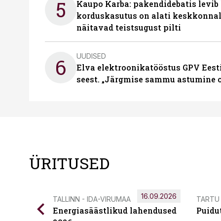
5
Kaupo Karba: pakendidebatis levib 
korduskasutus on alati keskkonna
näitavad teistsugust pilti
UUDISED
6
Elva elektroonikatööstus GPV Eesti 
seest. „Järgmise sammu astumine ol
ÜRITUSED
16.09.2026
TALLINN - IDA-VIRUMAA
TARTU
Energiasäästlikud lahendused
Puidu