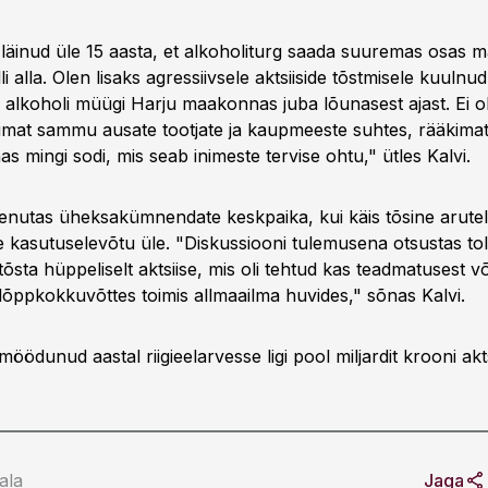
on läinud üle 15 aasta, et alkoholiturg saada suuremas osas 
i alla. Olen lisaks agressiivsele aktsiiside tõstmisele kuulnud
d alkoholi müügi Harju maakonnas juba lõunasest ajast. Ei o
mat sammu ausate tootjate ja kaupmeeste suhtes, rääkimata
aas mingi sodi, mis seab inimeste tervise ohtu," ütles Kalvi.
eenutas üheksakümnendate keskpaika, kui käis tõsine arute
kasutuselevõtu üle. "Diskussiooni tulemusena otsustas to
tõsta hüppeliselt aktsiise, mis oli tehtud kas teadmatusest 
 lõppkokkuvõttes toimis allmaailma huvides," sõnas Kalvi.
möödunud aastal riigieelarvesse ligi pool miljardit krooni akt
ala
Jaga