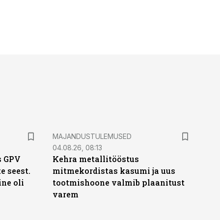
MAJANDUSTULEMUSED
04.08.26, 08:13
s GPV
Kehra metallitööstus
te seest.
mitmekordistas kasumi ja uus
ne oli
tootmishoone valmib plaanitust
varem