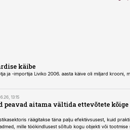
ardise käibe
äive oli miljard krooni, millest pool läks
6.26, 13:15
 peavad aitama vältida ettevõtete kõige
istikasektoris räägitakse täna palju efektiivsusest, kuid pra
dmed, mille töökindlusest sõltub kogu objekti või tootmise 