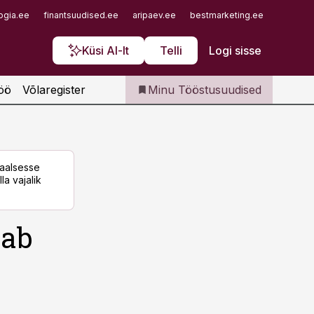
Iseteenindus
ogia.ee
finantsuudised.ee
aripaev.ee
bestmarketing.ee
finantsu
Telli Tööstusuudised
Küsi AI-lt
Telli
Logi sisse
öö
Võlaregister
Minu Tööstusuudised
taalsesse
la vajalik
vab