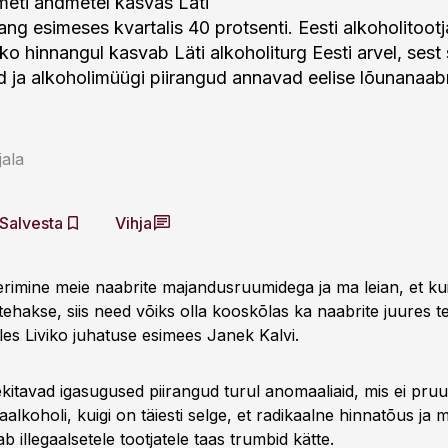
eti andmetel kasvas Läti
ng esimeses kvartalis 40 protsenti. Eesti alkoholitootj
iko hinnangul kasvab Läti alkoholiturg Eesti arvel, sest 
ud ja alkoholimüügi piirangud annavad eelise lõunanaabr
ala
Salvesta
Vihja
imine meie naabrite majandusruumidega ja ma leian, et ku
usi tehakse, siis need võiks olla kooskõlas ka naabrite juures 
les Liviko juhatuse esimees Janek Kalvi.
itavad igasugused piirangud turul anomaaliaid, mis ei pruug
alkoholi, kuigi on täiesti selge, et radikaalne hinnatõus ja 
b illegaalsetele tootjatele taas trumbid kätte.