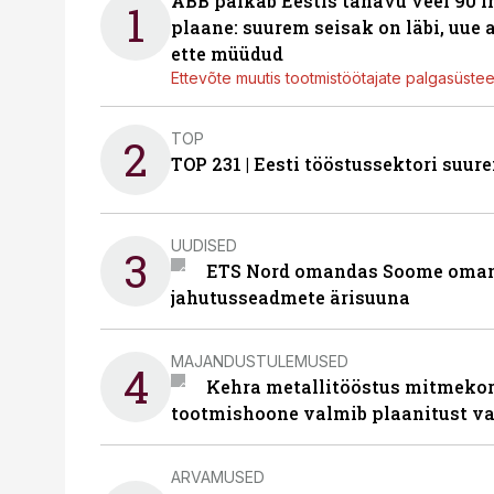
ABB palkab Eestis tänavu veel 90 
1
plaane: suurem seisak on läbi, uue
ette müüdud
Ettevõte muutis tootmistöötajate palgasüste
TOP
2
TOP 231 | Eesti tööstussektori su
UUDISED
3
ETS Nord omandas Soome omani
jahutusseadmete ärisuuna
MAJANDUSTULEMUSED
4
Kehra metallitööstus mitmekor
tootmishoone valmib plaanitust v
ARVAMUSED