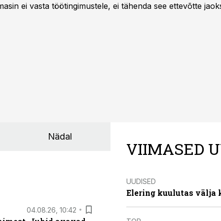
asin ei vasta töötingimustele, ei tähenda see ettevõtte jaoks 
rahalist kulu, venivaid tähtaegu ja suuremaid riske tööohutu
Nädal
VIIMASED U
UUDISED
Elering kuulutas välja
04.08.26, 10:42