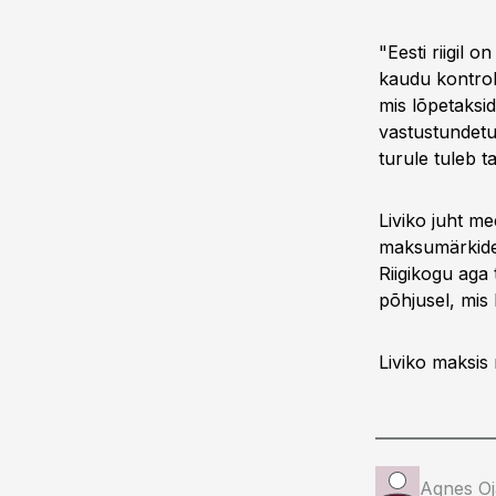
"Eesti riigil 
kaudu kontroll
mis lõpetaksi
vastustundetu
turule tuleb t
Liviko juht m
maksumärkide 
Riigikogu aga 
põhjusel, mis
Liviko maksis 
Agnes Oj