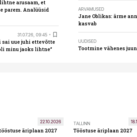
lihtne arusaam, et
ARVAMUSED
le parem. Analüüsid
Jane Oblikas: ärme anna
kasvab
31.07.26, 09:45
UUDISED
sai uue juhi ettevõtte
Tootmine vähenes juuni
i minu jaoks lihtne“
22.10.2026
18.
TALLINN
tööstuse äriplaan 2027
Tööstuse äriplaan 2027