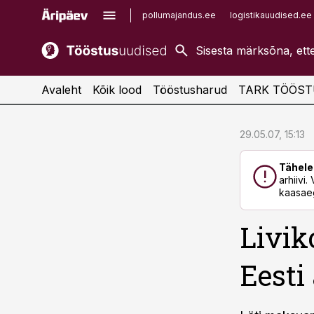
pollumajandus.ee
logistikauudised.ee
kaubandus.ee
imelineajalugu.ee
kinnisvarauudised.ee
imelineteadus.ee
Avaleht
Kõik lood
Tööstusharud
TARK TÖÖST
cebook
cebook
29.05.07, 15:13
Twitter)
Twitter)
Tähele
kedIn
kedIn
arhiivi
kaasaeg
ail
ail
Livik
k
k
Eesti