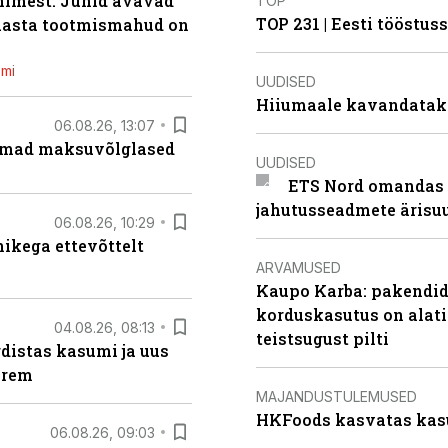
inimest. Juhid avavad
TOP
TOP 231 | Eesti tööstu
 aasta tootmismahud on
emi
UUDISED
Hiiumaale kavandatak
06.08.26, 13:07
uremad maksuvõlglased
UUDISED
ETS Nord omandas 
jahutusseadmete ärisu
06.08.26, 10:29
kega ettevõttelt
ARVAMUSED
Kaupo Karba: pakendide
korduskasutus on alat
04.08.26, 08:13
teistsugust pilti
distas kasumi ja uus
arem
MAJANDUSTULEMUSED
HKFoods kasvatas kas
06.08.26, 09:03