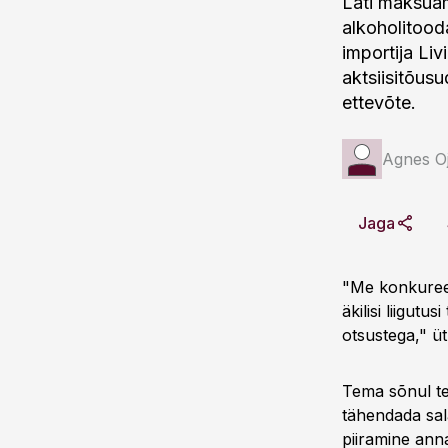
Läti maksuam
alkoholitooda
importija Liv
aktsiisitõus
ettevõte.
Agnes Oj
Jaga
"Me konkureer
äkilisi liigut
otsustega," üt
Tema sõnul tek
tähendada sala
piiramine anna