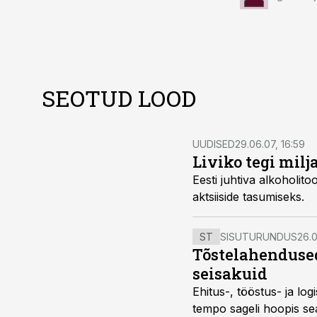
SEOTUD LOOD
UUDISED
29.06.07, 16:59
Liviko tegi milj
Eesti juhtiva alkoholitootja ja -importija Liviko 2006. aasta k
aktsiiside tasumiseks.
ST
SISUTURUNDUS
26.0
Tõstelahendused
seisakuid
Ehitus-, tööstus- ja log
tempo sageli hoopis sea