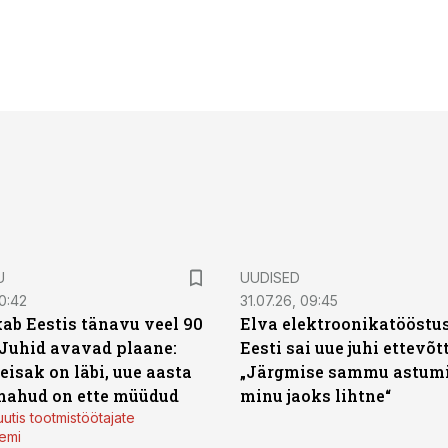
U
UUDISED
0:42
31.07.26, 09:45
ab Eestis tänavu veel 90
Elva elektroonikatööstu
 Juhid avavad plaane:
Eesti sai uue juhi ettevõt
eisak on läbi, uue aasta
„Järgmise sammu astumi
mahud on ette müüdud
minu jaoks lihtne“
utis tootmistöötajate
emi