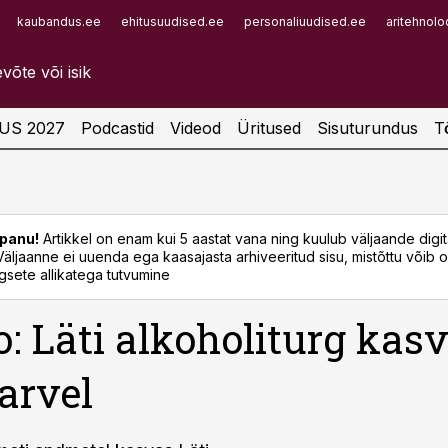
kaubandus.ee
ehitusuudised.ee
personaliuudised.ee
aritehnolo
Infopank
Radar
US 2027
Podcastid
Videod
Üritused
Sisuturundus
T
panu!
Artikkel on enam kui 5 aastat vana ning kuulub väljaande digi
. Väljaanne ei uuenda ega kaasajasta arhiveeritud sisu, mistõttu võib ol
sete allikatega tutvumine
o: Läti alkoholiturg kas
 arvel