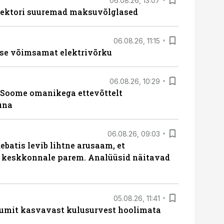
06.08.26, 13:07
ssektori suuremad maksuvõlglased
06.08.26, 11:15
se võimsamat elektrivõrku
06.08.26, 10:29
Soome omanikega ettevõttelt
una
06.08.26, 09:03
batis levib lihtne arusaam, et
i keskkonnale parem. Analüüsid näitavad
05.08.26, 11:41
umit kasvavast kulusurvest hoolimata