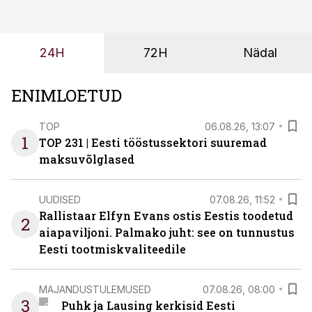
tulevasteks arenguteks. Lihtsalt roboti lisamine
enamasti oodatud tulemust ei too, nendib tootmise ja
tööstuse automatiseerimislahenduste arendaja Smitech
24H
72H
Nädal
OÜ tegevjuht Sander Mitendorf.
ENIMLOETUD
TOP
06.08.26, 13:07
1
TOP 231 | Eesti tööstussektori suuremad
maksuvõlglased
UUDISED
07.08.26, 11:52
Rallistaar Elfyn Evans ostis Eestis toodetud
2
aiapaviljoni. Palmako juht: see on tunnustus
Eesti tootmiskvaliteedile
MAJANDUSTULEMUSED
07.08.26, 08:00
3
Puhk ja Lausing kerkisid Eesti