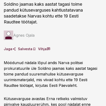
Soldino jaamas kaks aastat tagasi toime
pandud kütusevarguses kahtlustatavana
saadetakse Narvas kohtu ette 19 Eesti
Raudtee töötajat.
Agnes Ojala
Jaga
Salvesta
Vihja
Möödunud nädala lõpul andis Narva politsei
prokuratuurile üle Soldino jaamas kaks aastat tagasi
toime pandud suuremahulise kütusevarguse
uurimismaterjalid, mis viivad kohtu ette 19 Eesti
Raudtee töötajat, kirjutas Eesti Päevaleht.
Kütusevarguse avastas Erna retkeks valmistuv
piirivalve kaugluurerühm, kes pool nädalat enne