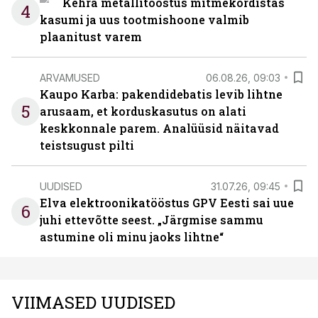
Kehra metallitööstus mitmekordistas
4
kasumi ja uus tootmishoone valmib
plaanitust varem
ARVAMUSED
06.08.26, 09:03
Kaupo Karba: pakendidebatis levib lihtne
5
arusaam, et korduskasutus on alati
keskkonnale parem. Analüüsid näitavad
teistsugust pilti
UUDISED
31.07.26, 09:45
Elva elektroonikatööstus GPV Eesti sai uue
6
juhi ettevõtte seest. „Järgmise sammu
astumine oli minu jaoks lihtne“
VIIMASED UUDISED