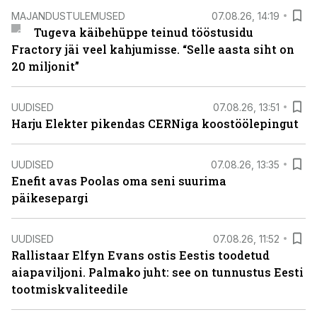
MAJANDUSTULEMUSED
07.08.26, 14:19
Tugeva käibehüppe teinud tööstusidu
Fractory jäi veel kahjumisse. “Selle aasta siht on
20 miljonit”
UUDISED
07.08.26, 13:51
Harju Elekter pikendas CERNiga koostöölepingut
UUDISED
07.08.26, 13:35
Enefit avas Poolas oma seni suurima
päikesepargi
UUDISED
07.08.26, 11:52
Rallistaar Elfyn Evans ostis Eestis toodetud
aiapaviljoni. Palmako juht: see on tunnustus Eesti
tootmiskvaliteedile