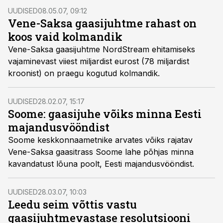
UUDISED
08.05.07, 09:12
Vene-Saksa gaasijuhtme rahast on
koos vaid kolmandik
Vene-Saksa gaasijuhtme NordStream ehitamiseks
vajaminevast viiest miljardist eurost (78 miljardist
kroonist) on praegu kogutud kolmandik.
UUDISED
28.02.07, 15:17
Soome: gaasijuhe võiks minna Eesti
majandusvööndist
Soome keskkonnaametnike arvates võiks rajatav
Vene-Saksa gaasitrass Soome lahe põhjas minna
kavandatust lõuna poolt, Eesti majandusvööndist.
UUDISED
28.03.07, 10:03
Leedu seim võttis vastu
gaasijuhtmevastase resolutsiooni