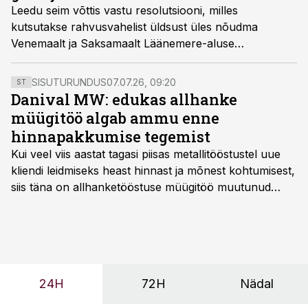
Leedu seim võttis vastu resolutsiooni, milles
kutsutakse rahvusvahelist üldsust üles nõudma
Venemaalt ja Saksamaalt Läänemere-aluse
gaasijuhtme rajamise peatamist, kuni pole selge selle
mõju keskkonnale.
SISUTURUNDUS
07.07.26, 09:20
ST
Danival MW: edukas allhanke
müügitöö algab ammu enne
hinnapakkumise tegemist
Kui veel viis aastat tagasi piisas metallitööstustel uue
kliendi leidmiseks heast hinnast ja mõnest kohtumisest,
siis täna on allhanketööstuse müügitöö muutunud
märksa pikemaks ja süsteemsemaks. Konkurents on
kasvanud, kliendid kaaluvad otsuseid põhjalikumalt
ning partnerit ei valita enam ainult tootmisvõimekuse
või hinnakirja järgi.
24H
72H
Nädal