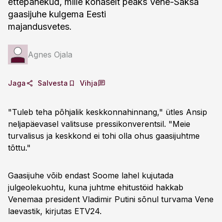
ettepanekud, mille kohaselt peaks Vene-Saksa
gaasijuhe kulgema Eesti
majandusvetes.
Agnes Ojala
Jaga
Salvesta
Vihja
"Tuleb teha põhjalik keskkonnahinnang," ütles Ansip
neljapäevasel valitsuse pressikonverentsil. "Meie
turvalisus ja keskkond ei tohi olla ohus gaasijuhtme
tõttu."
Gaasijuhe võib endast Soome lahel kujutada
julgeolekuohtu, kuna juhtme ehitustöid hakkab
Venemaa president Vladimir Putini sõnul turvama Vene
laevastik, kirjutas ETV24.