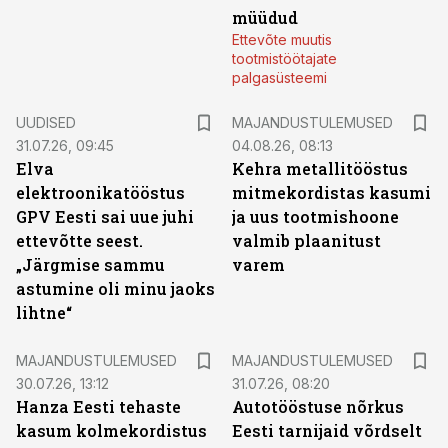
müüdud
Ettevõte muutis
tootmistöötajate
palgasüsteemi
UUDISED
MAJANDUSTULEMUSED
31.07.26, 09:45
04.08.26, 08:13
Elva
Kehra metallitööstus
elektroonikatööstus
mitmekordistas kasumi
GPV Eesti sai uue juhi
ja uus tootmishoone
ettevõtte seest.
valmib plaanitust
„Järgmise sammu
varem
astumine oli minu jaoks
lihtne“
MAJANDUSTULEMUSED
MAJANDUSTULEMUSED
30.07.26, 13:12
31.07.26, 08:20
Hanza Eesti tehaste
Autotööstuse nõrkus
kasum kolmekordistus
Eesti tarnijaid võrdselt