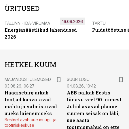
ÜRITUSED
16.09.2026
TALLINN - IDA-VIRUMAA
TARTU
Energiasäästlikud lahendused
Puidutööstuse 
2026
HETKEL KUUM
MAJANDUSTULEMUSED
SUUR LUGU
03.08.26, 08:27
04.08.26, 10:42
Haagiseturg ärkab:
ABB palkab Eestis
tootjad kasvatavad
tänavu veel 90 inimest.
mahtu ja valmistuvad
Juhid avavad plaane:
uueks laienemiseks
suurem seisak on läbi,
Bestnet avab uue müügi- ja
uue aasta
tootmiskeskuse
tootmismahud on ette