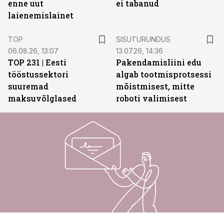
enne uut
ei tabanud
laienemislainet
ST
TOP
SISUTURUNDUS
06.08.26, 13:07
13.07.26, 14:36
TOP 231 | Eesti
Pakendamisliini edu
tööstussektori
algab tootmisprotsessi
suuremad
mõistmisest, mitte
maksuvõlglased
roboti valimisest