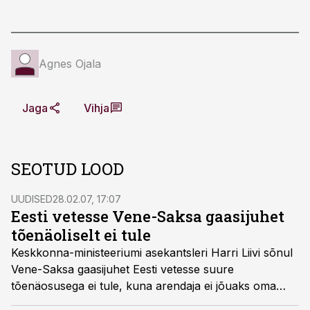
Agnes Ojala
Jaga
Vihja
SEOTUD LOOD
UUDISED
28.02.07, 17:07
Eesti vetesse Vene-Saksa gaasijuhet
tõenäoliselt ei tule
Keskkonna-ministeeriumi asekantsleri Harri Liivi sõnul
Vene-Saksa gaasijuhet Eesti vetesse suure
tõenäosusega ei tule, kuna arendaja ei jõuaks oma
projektiga soovitud ajaks valmis.