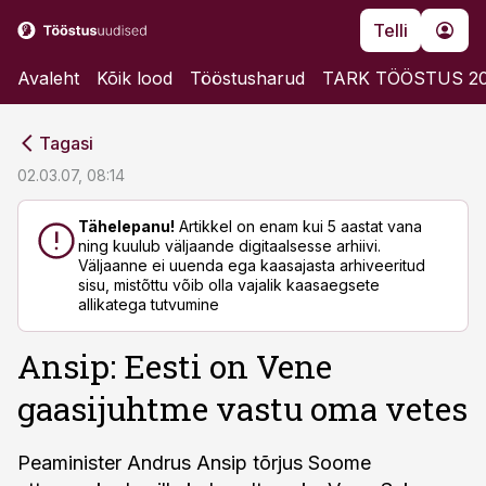
Telli
Avaleht
Kõik lood
Tööstusharud
TARK TÖÖSTUS 2
cebook
cebook
Tagasi
Twitter)
Twitter)
02.03.07, 08:14
kedIn
kedIn
Tähelepanu!
Artikkel on enam kui 5 aastat vana
ning kuulub väljaande digitaalsesse arhiivi.
ail
ail
Väljaanne ei uuenda ega kaasajasta arhiveeritud
sisu, mistõttu võib olla vajalik kaasaegsete
k
k
allikatega tutvumine
Ansip: Eesti on Vene
gaasijuhtme vastu oma vetes
Peaminister Andrus Ansip tõrjus Soome