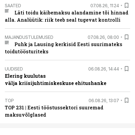
SAATED
07.08.26, 11:24
Läti toidu käibemaksu alandamine tõi hinnad
alla. Analüütik: riik teeb seal tugevat kontrolli
MAJANDUSTULEMUSED
07.08.26, 08:00
Puhk ja Lausing kerkisid Eesti suurimateks
toidutöösturiteks
UUDISED
06.08.26, 14:44
Elering kuulutas
välja kriisijuhtimiskeskuse ehitushanke
TOP
06.08.26, 13:07
TOP 231 | Eesti tööstussektori suuremad
maksuvõlglased