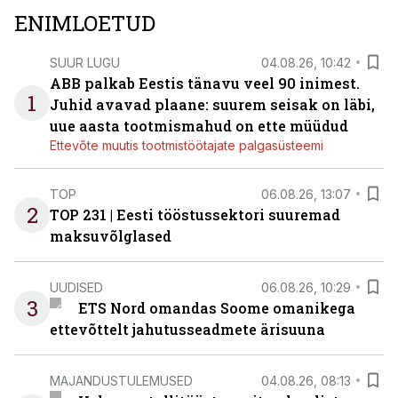
ENIMLOETUD
SUUR LUGU
04.08.26, 10:42
ABB palkab Eestis tänavu veel 90 inimest.
1
Juhid avavad plaane: suurem seisak on läbi,
uue aasta tootmismahud on ette müüdud
Ettevõte muutis tootmistöötajate palgasüsteemi
TOP
06.08.26, 13:07
2
TOP 231 | Eesti tööstussektori suuremad
maksuvõlglased
UUDISED
06.08.26, 10:29
3
ETS Nord omandas Soome omanikega
ettevõttelt jahutusseadmete ärisuuna
MAJANDUSTULEMUSED
04.08.26, 08:13