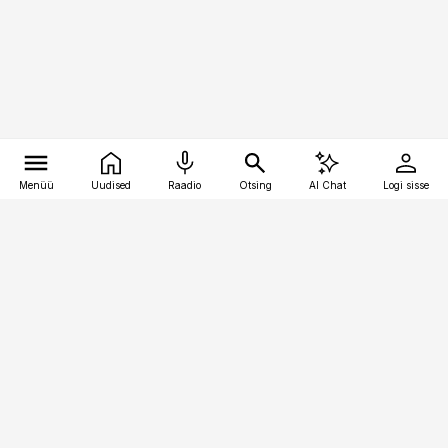
Menüü
Uudised
Raadio
Otsing
AI Chat
Logi sisse
Vana-Lõuna 39/1, 19094 Tallinn
(+372) 667 0111
toostusuudised@toostusuudised.ee
Telli
Reklaam
Firmast