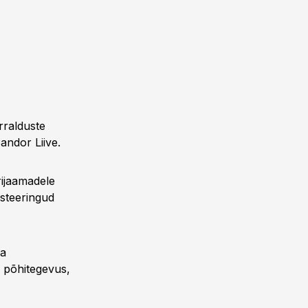
rralduste
andor Liive.
rijaamadele
esteeringud
ga
e põhitegevus,