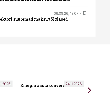
06.08.26, 13:07
ssektori suuremad maksuvõlglased
11.2026
24.11.2026
Energia aastakonverents 2026
Tark töö