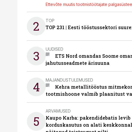
Ettevõte muutis tootmistöötajate palgasüste
TOP
2
TOP 231 | Eesti tööstussektori su
UUDISED
3
ETS Nord omandas Soome omani
jahutusseadmete ärisuuna
MAJANDUSTULEMUSED
4
Kehra metallitööstus mitmekor
tootmishoone valmib plaanitust v
ARVAMUSED
5
Kaupo Karba: pakendidebatis levib 
korduskasutus on alati keskkonna
näitavad teistsugust pilti