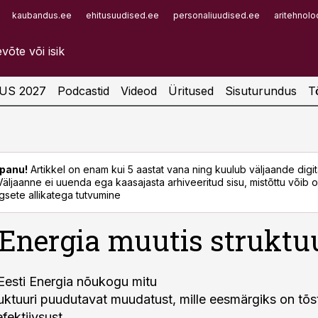
kaubandus.ee
ehitusuudised.ee
personaliuudised.ee
aritehnolo
Infopank
Radar
US 2027
Podcastid
Videod
Üritused
Sisuturundus
T
panu!
Artikkel on enam kui 5 aastat vana ning kuulub väljaande digi
. Väljaanne ei uuenda ega kaasajasta arhiveeritud sisu, mistõttu võib ol
sete allikatega tutvumine
 Energia muutis struktu
s Eesti Energia nõukogu mitu
ruktuuri puudutavat muudatust, mille eesmärgiks on tõs
fektiivsust.