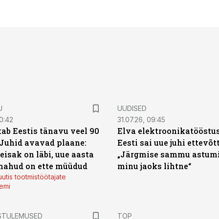
U
UUDISED
0:42
31.07.26, 09:45
ab Eestis tänavu veel 90
Elva elektroonikatööstu
 Juhid avavad plaane:
Eesti sai uue juhi ettevõt
eisak on läbi, uue aasta
„Järgmise sammu astumi
mahud on ette müüdud
minu jaoks lihtne“
utis tootmistöötajate
emi
STULEMUSED
TOP