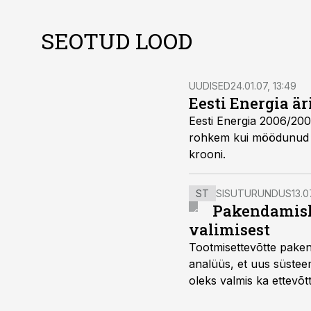
SEOTUD LOOD
UUDISED
24.01.07, 13:49
Eesti Energia är
Eesti Energia 2006/2007. majandusaasta üheksa kuu äritul
rohkem kui möödunud aasta samal perioodil. Kontserni kolme kvartali puhaskasum on 2 037 miljonit
krooni.
ST
SISUTURUNDUS
13.0
Pakendamisli
valimisest
Tootmisettevõtte paken
analüüs, et uus süstee
oleks valmis ka ettevõt
too, nendib tootmise j