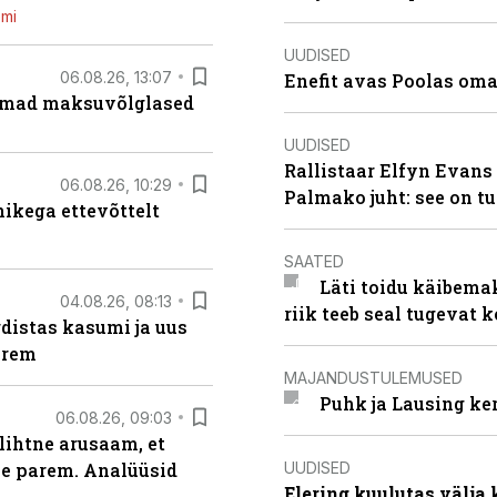
emi
UUDISED
06.08.26, 13:07
Enefit avas Poolas oma
uremad maksuvõlglased
UUDISED
Rallistaar Elfyn Evans 
06.08.26, 10:29
Palmako juht: see on t
kega ettevõttelt
SAATED
Läti toidu käibema
04.08.26, 08:13
riik teeb seal tugevat k
distas kasumi ja uus
arem
MAJANDUSTULEMUSED
Puhk ja Lausing ke
06.08.26, 09:03
lihtne arusaam, et
UUDISED
le parem. Analüüsid
Elering kuulutas välja