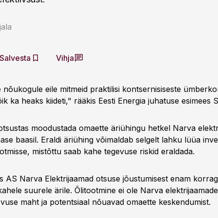
ala
Salvesta
Vihja
 nõukogule eile mitmeid praktilisi kontsernisiseste ümberko
ik ka heaks kiideti," rääkis Eesti Energia juhatuse esimees S
 otsustas moodustada omaette äriühingu hetkel Narva elekt
ase baasil. Eraldi äriühing võimaldab selgelt lahku lüüa inv
 tootmisse, mistõttu saab kahe tegevuse riskid eraldada.
ks AS Narva Elektrijaamad otsuse jõustumisest enam korra
hele suurele ärile. Õlitootmine ei ole Narva elektrijaamad
gevuse maht ja potentsiaal nõuavad omaette keskendumist.