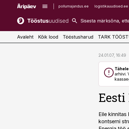
pollumajandus.ee
logistikauudised.ee
kaubandus.ee
imelineajalugu.ee
kinnisvarauudised.ee
imelineteadus.ee
Avaleht
Kõik lood
Tööstusharud
TARK TÖÖST
cebook
cebook
24.01.07, 16:49
Twitter)
Twitter)
Tähele
kedIn
kedIn
arhiivi
kaasaeg
ail
ail
Eesti
k
k
Eile kinnita
kontserni st
Energia töö e