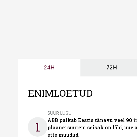
Mitendorf.
24H
72H
ENIMLOETUD
SUUR LUGU
ABB palkab Eestis tänavu veel 90 
1
plaane: suurem seisak on läbi, uue
ette müüdud