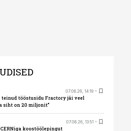
UDISED
07.08.26, 14:19
teinud tööstusidu Fractory jäi veel
a siht on 20 miljonit”
07.08.26, 13:51
s CERNiga koostöölepingut