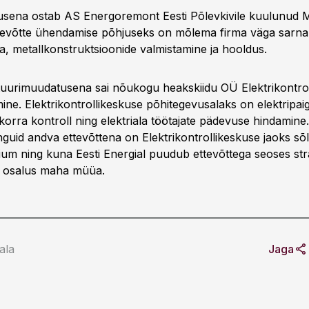
usena ostab AS Energoremont Eesti Põlevkivile kuulunud 
ttevõtte ühendamise põhjuseks on mõlema firma väga sarn
a, metallkonstruktsioonide valmistamine ja hooldus.
tuurimuudatusena sai nõukogu heakskiidu OÜ Elektrikontro
ne. Elektrikontrollikeskuse põhitegevusalaks on elektripaig
ukorra kontroll ning elektriala töötajate pädevuse hindamine.
guid andva ettevõttena on Elektrikontrollikeskuse jaoks s
rium ning kuna Eesti Energial puudub ettevõttega seoses str
ti osalus maha müüa.
ala
Jaga