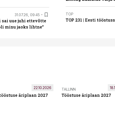
TOP
31.07.26, 09:45
TOP 231 | Eesti tööstu
sai uue juhi ettevõtte
i minu jaoks lihtne“
22.10.2026
18.
TALLINN
tööstuse äriplaan 2027
Tööstuse äriplaan 2027