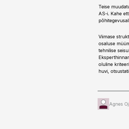
Teise muudat
AS-i. Kahe e
põhitegevusal
Viimase struk
osaluse müümi
tehnilise seis
Eksperthinnan
oluline kritee
huvi, otsusta
Agnes Oj