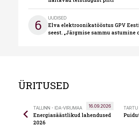
UUDISED
6
Elva elektroonikatööstus GPV Eesti 
seest. „Järgmise sammu astumine ol
ÜRITUSED
16.09.2026
TALLINN - IDA-VIRUMAA
TARTU
Energiasäästlikud lahendused
Puidu
2026