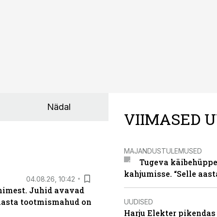
Nädal
VIIMASED U
MAJANDUSTULEMUSED
Tugeva käibehüppe 
kahjumisse. “Selle aast
04.08.26, 10:42
inimest. Juhid avavad
 aasta tootmismahud on
UUDISED
Harju Elekter pikenda