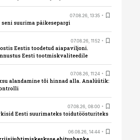
07.08.26, 13:35
 seni suurima päikesepargi
07.08.26, 11:52
ostis Eestis toodetud aiapaviljoni.
unnustus Eesti tootmiskvaliteedile
07.08.26, 11:24
ksu alandamine tõi hinnad alla. Analüütik:
ontrolli
07.08.26, 08:00
rkisid Eesti suurimateks toidutöösturiteks
06.08.26, 14:44
 kriisijuhtimiskeskuse ehitushanke