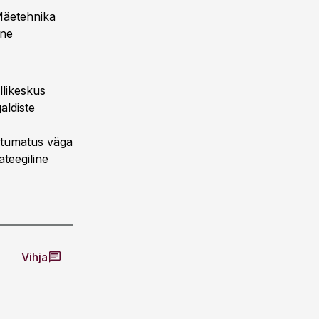
Mäetehnika
ane
llikeskus
aldiste
õltumatus väga
ateegiline
Vihja