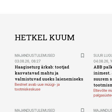
HETKEL KUUM
MAJANDUSTULEMUSED
SUUR LUG
03.08.26, 08:27
04.08.26, 1
Haagiseturg ärkab: tootjad
ABB palk
kasvatavad mahtu ja
inimest.
valmistuvad uueks laienemiseks
suurem s
Bestnet avab uue müügi- ja
tootmis
tootmiskeskuse
Ettevõte mu
palgasüste
MAJANDUSTULEMUSED
MAJANDU