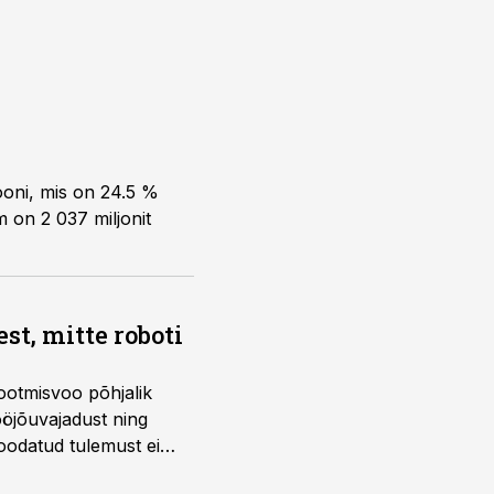
t, mitte roboti
ootmisvoo põhjalik
öjõuvajadust ning
 oodatud tulemust ei
 tegevjuht Sander