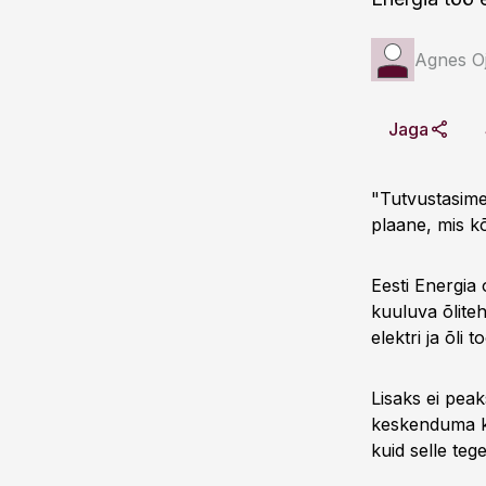
Agnes Oj
Jaga
"Tutvustasime
plaane, mis kõ
Eesti Energia
kuuluva õliteh
elektri ja õli
Lisaks ei pea
keskenduma ka
kuid selle te