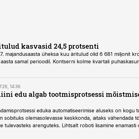
itulud kasvasid 24,5 protsenti
ud olid 6 681 miljonit krooni, mis on 24.5 %
7.26, 14:36
ini edu algab tootmisprotsessi mõistmises
damisprotsessi eduka automatiseerimise aluseks on kogu t
m sobituks olemasolevasse keskkonda, aitaks vähendada tö
te tulevasteks arenguteks. Lihtsalt roboti lisamine enamasti
a tööstuse automatiseerimislahenduste arendaja Smitech OÜ