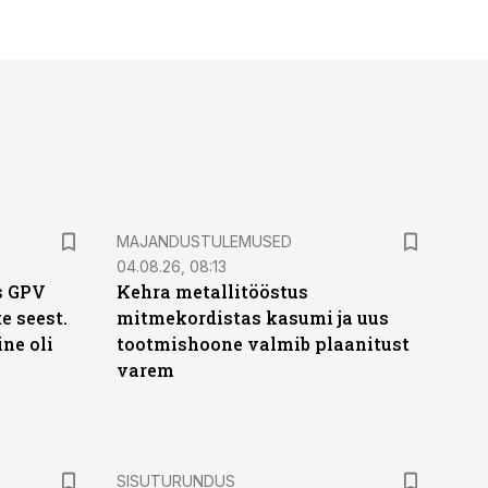
MAJANDUSTULEMUSED
04.08.26, 08:13
s GPV
Kehra metallitööstus
te seest.
mitmekordistas kasumi ja uus
ne oli
tootmishoone valmib plaanitust
varem
ST
SISUTURUNDUS