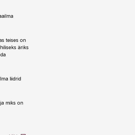
aailma
as teises on
iliseks äriks
ida
ma liidrid
ja miks on