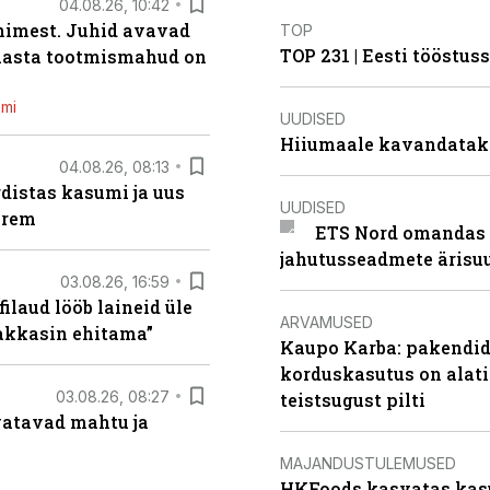
04.08.26, 10:42
inimest. Juhid avavad
TOP
TOP 231 | Eesti tööstu
 aasta tootmismahud on
emi
UUDISED
Hiiumaale kavandatak
04.08.26, 08:13
distas kasumi ja uus
UUDISED
arem
ETS Nord omandas 
jahutusseadmete ärisu
03.08.26, 16:59
filaud lööb laineid üle
ARVAMUSED
hakkasin ehitama”
Kaupo Karba: pakendide
korduskasutus on alat
03.08.26, 08:27
teistsugust pilti
vatavad mahtu ja
MAJANDUSTULEMUSED
HKFoods kasvatas kas