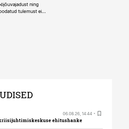
öjõuvajadust ning
 oodatud tulemust ei
 tegevjuht Sander
UDISED
06.08.26, 14:44
 kriisijuhtimiskeskuse ehitushanke