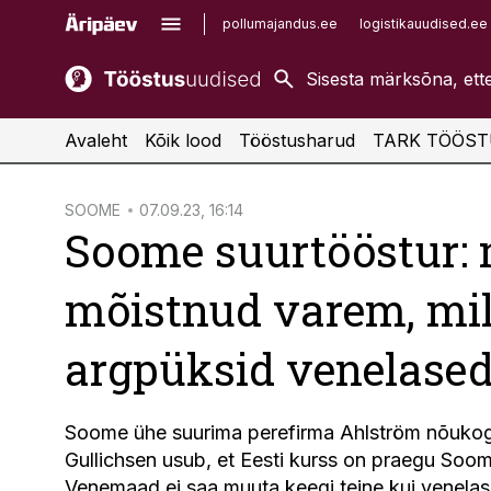
pollumajandus.ee
logistikauudised.ee
kaubandus.ee
imelineajalugu.ee
kinnisvarauudised.ee
imelineteadus.ee
Avaleht
Kõik lood
Tööstusharud
TARK TÖÖST
cebook
cebook
SOOME
07.09.23, 16:14
Soome suurtööstur: 
Twitter)
Twitter)
kedIn
kedIn
mõistnud varem, mil
ail
ail
argpüksid venelased
k
k
Soome ühe suurima perefirma Ahlström nõukog
Gullichsen usub, et Eesti kurss on praegu Soo
Venemaad ei saa muuta keegi teine kui venelas