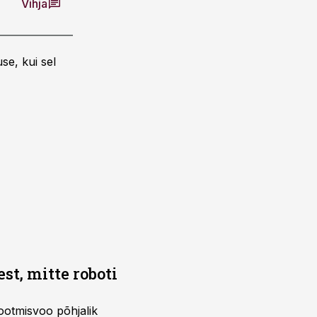
Vihja
se, kui sel
t, mitte roboti
ootmisvoo põhjalik