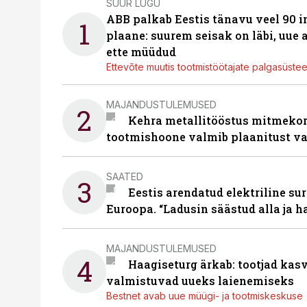
SUUR LUGU
ABB palkab Eestis tänavu veel 90 
1
plaane: suurem seisak on läbi, uue
ette müüdud
Ettevõte muutis tootmistöötajate palgasüste
MAJANDUSTULEMUSED
2
Kehra metallitööstus mitmekor
tootmishoone valmib plaanitust v
SAATED
3
Eestis arendatud elektriline sur
Euroopa. “Ladusin säästud alla ja 
MAJANDUSTULEMUSED
4
Haagiseturg ärkab: tootjad kas
valmistuvad uueks laienemiseks
Bestnet avab uue müügi- ja tootmiskeskuse