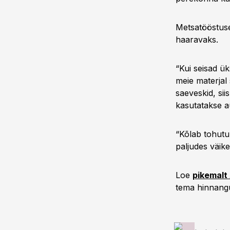
Metsatööstus
haaravaks.
“Kui seisad ük
meie materjal 
saeveskid, siis
kasutatakse a
“Kõlab tohutu
paljudes väike
Loe
pikemalt
tema hinnangul