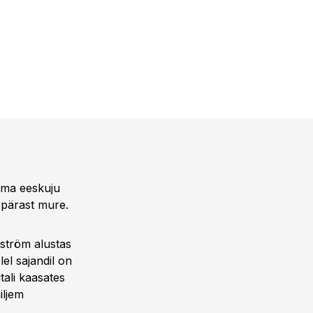
tma eeskuju
 pärast mure.
ström alustas
lel sajandil on
tali kaasates
iljem