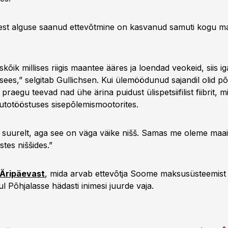
est alguse saanud ettevõtmine on kasvanud samuti kogu m
skõik millises riigis maantee ääres ja loendad veokeid, siis ig
sees,” selgitab Gullichsen. Kui ülemöödunud sajandil olid põh
 praegu teevad nad ühe ärina puidust ülispetsiifilist fiibrit, m
utotööstuses sisepõlemismootorites.
 suurelt, aga see on väga väike nišš. Samas me oleme maail
stes niššides.”
 Äripäevast
, mida arvab ettevõtja Soome maksusüsteemist 
 Põhjalasse hädasti inimesi juurde vaja.