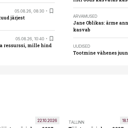
05.08.26, 08:30
ARVAMUSED
uud järjest
Jane Oblikas: ärme anna
kasvab
05.08.26, 10:40
 ressurssi, mille hind
UUDISED
Tootmine vähenes juuni
22.10.2026
18.
TALLINN