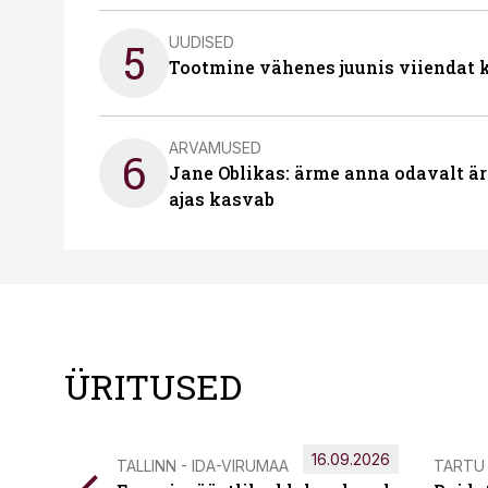
UUDISED
5
Tootmine vähenes juunis viiendat k
ARVAMUSED
6
Jane Oblikas: ärme anna odavalt ära
ajas kasvab
ÜRITUSED
16.09.2026
TALLINN - IDA-VIRUMAA
TARTU