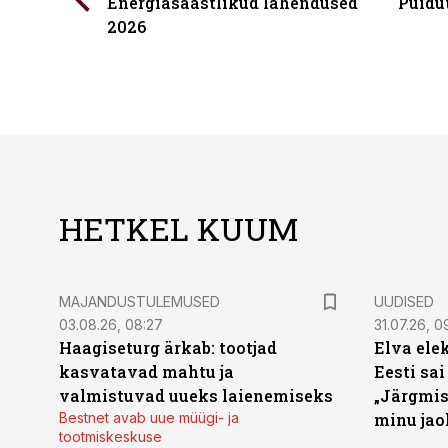
Energiasäästlikud lahendused
Puidu
2026
HETKEL KUUM
MAJANDUSTULEMUSED
UUDISED
03.08.26, 08:27
31.07.26, 0
Haagiseturg ärkab: tootjad
Elva ele
kasvatavad mahtu ja
Eesti sai
valmistuvad uueks laienemiseks
„Järgmis
Bestnet avab uue müügi- ja
minu jao
tootmiskeskuse