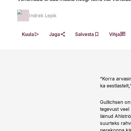
Indrek Lepik
Kuula
Jaga
Salvesta
Vihja
“Korra arvasi
ka eestlastel
Gullichsen on
tegevust veel 
läinud Ahlstr
suurteks rahvu
perekonna kä