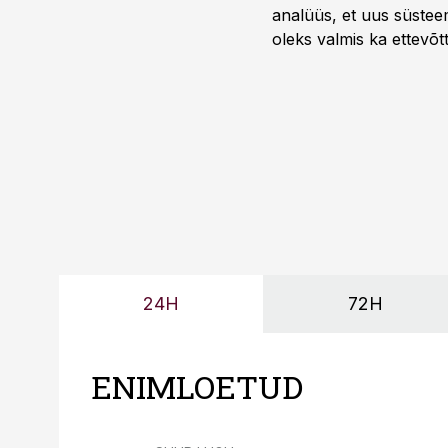
analüüs, et uus süstee
oleks valmis ka ettevõt
too, nendib tootmise j
Mitendorf.
24H
72H
ENIMLOETUD