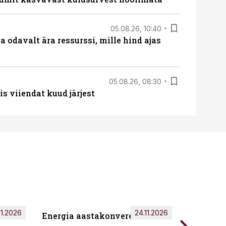
05.08.26, 10:40
 odavalt ära ressurssi, mille hind ajas
05.08.26, 08:30
s viiendat kuud järjest
11.2026
24.11.2026
Energia aastakonverents 2026
Tark töö