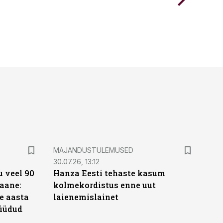
MAJANDUSTULEMUSED
30.07.26, 13:12
 veel 90
Hanza Eesti tehaste kasum
aane:
kolmekordistus enne uut
e aasta
laienemislainet
üüdud
e