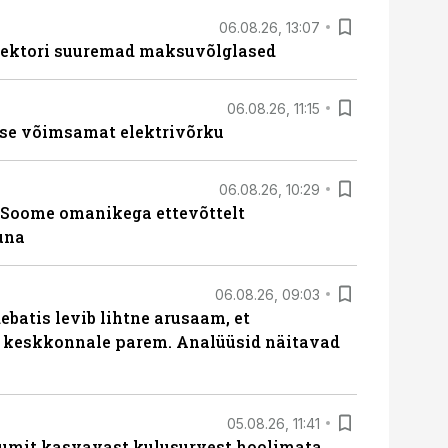
06.08.26, 13:07
ssektori suuremad maksuvõlglased
06.08.26, 11:15
se võimsamat elektrivõrku
06.08.26, 10:29
Soome omanikega ettevõttelt
una
06.08.26, 09:03
batis levib lihtne arusaam, et
i keskkonnale parem. Analüüsid näitavad
05.08.26, 11:41
umit kasvavast kulusurvest hoolimata