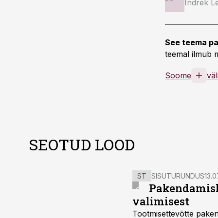
Indrek L
See teema pa
teemal ilmub m
Soome
vä
SEOTUD LOOD
ST
SISUTURUNDUS
13.0
Pakendamisli
valimisest
Tootmisettevõtte paken