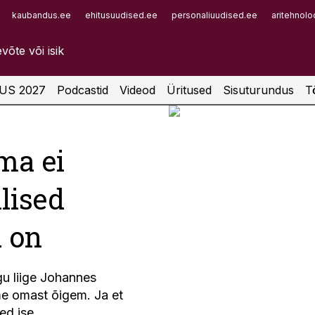
kaubandus.ee
ehitusuudised.ee
personaliuudised.ee
aritehnolo
Infopank
Radar
Johannes Gullichsen on Soome s
esindaja.
US 2027
Podcastid
Videod
Üritused
Sisuturundus
T
Foto:
Raul Mee
ma ei
lised
 on
u liige Johannes
me omast õigem. Ja et
ed ise.