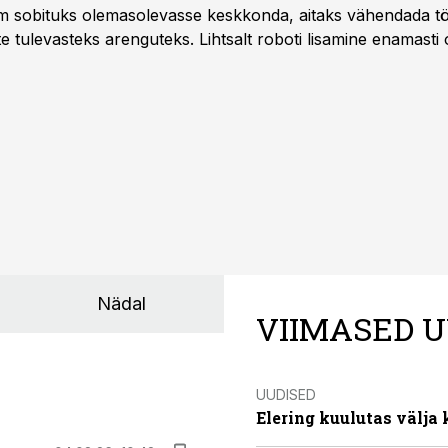
m sobituks olemasolevasse keskkonda, aitaks vähendada tö
te tulevasteks arenguteks. Lihtsalt roboti lisamine enamasti
a tööstuse automatiseerimislahenduste arendaja Smitech OÜ
Nädal
VIIMASED U
UUDISED
Elering kuulutas välja