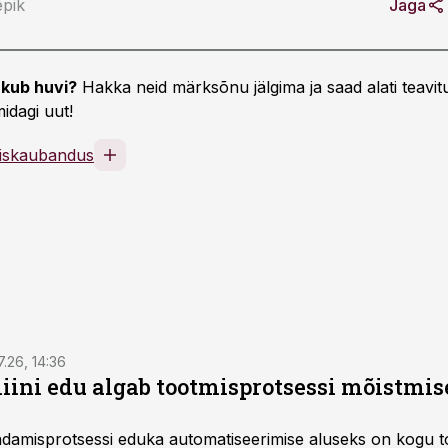
epik
Jaga
kub huvi?
Hakka neid märksõnu jälgima ja saad alati teavitu
idagi uut!
liskaubandus
7.26, 14:36
ini edu algab tootmisprotsessi mõistmises
damisprotsessi eduka automatiseerimise aluseks on kogu t