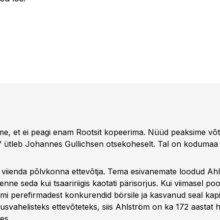
me, et ei peagi enam Rootsit kopeerima. Nüüd peaksime võ
t,” ütleb Johannes Gullichsen otsekoheselt. Tal on kodumaa
 viienda põlvkonna ettevõtja. Tema esivanemate loodud Ahl
enne seda kui tsaaririigis kaotati pärisorjus. Kui viimasel poo
ömi perefirmadest konkurendid börsile ja kasvanud seal kapi
svahelisteks ettevõteteks, siis Ahlström on ka 172 aastat h
es.