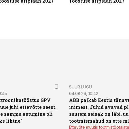
tööstuse äriplaan 2027
Tööstuse äriplaan 2027
SUUR LUGU
9:45
04.08.26, 10:42
ktroonikatööstus GPV
ABB palkab Eestis tänavu
 uue juhi ettevõtte seest.
inimest. Juhid avavad pl
e sammu astumine oli
suurem seisak on läbi, uu
ks lihtne“
tootmismahud on ette m
Ettevõte muutis tootmistöötajat