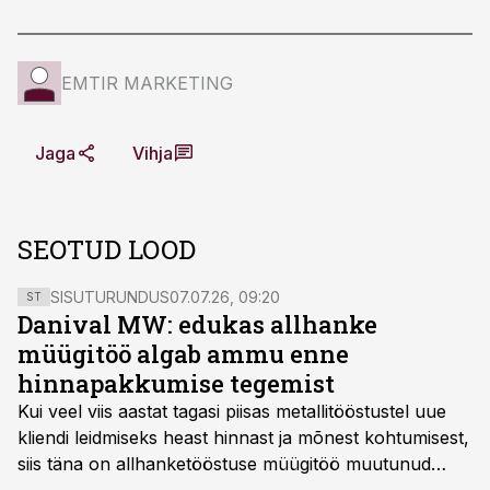
EMTIR MARKETING
Jaga
Vihja
SEOTUD LOOD
SISUTURUNDUS
07.07.26, 09:20
ST
Danival MW: edukas allhanke
müügitöö algab ammu enne
hinnapakkumise tegemist
Kui veel viis aastat tagasi piisas metallitööstustel uue
kliendi leidmiseks heast hinnast ja mõnest kohtumisest,
siis täna on allhanketööstuse müügitöö muutunud