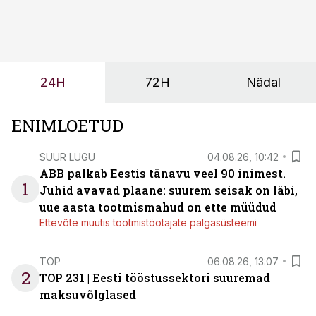
märksa pikemaks ja süsteemsemaks. Konkurents on
kasvanud, kliendid kaaluvad otsuseid põhjalikumalt
ning partnerit ei valita enam ainult tootmisvõimekuse
või hinnakirja järgi.
24H
72H
Nädal
ENIMLOETUD
SUUR LUGU
04.08.26, 10:42
ABB palkab Eestis tänavu veel 90 inimest.
1
Juhid avavad plaane: suurem seisak on läbi,
uue aasta tootmismahud on ette müüdud
Ettevõte muutis tootmistöötajate palgasüsteemi
TOP
06.08.26, 13:07
2
TOP 231 | Eesti tööstussektori suuremad
maksuvõlglased