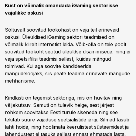
Kust on võimalik omandada iGaming sektorisse
vajalikke oskusi
Sõltuvalt soovitud töökohast on vaja teil erinevaid
oskusi. Üleüldised iGaming sektori teadmised on
võimalik kiirelt internetist leida. Võib-olla on teie poolt
soovitud töökoht seotud üleüldse disainimisega, ning ei
vaja spetsiifilisi teadmisi sellest, kuidas mängud
toimivad. Kui aga soovite kandideerida
mängudeloojaks, siis peate teadma erinevate mängude
mehhanisme.
Kindlasti on tegemist sektoriga, mis on huvitav ning
väljakutsuv. Samuti on tulevik helge, sest järjest
rohkem soovitakse Eesti turule siseneda ning see
tekitab suure vajaduse spetsialistide järgi. Silmad tasub
lahti hoida, ning hoolimata keerulistest süsteemidest ja
lahendustest ei tasuks sellest ennast ehmatada lasta.