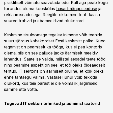
praktiliselt võimatu saavutada edu. Küll aga peab kogu
turundus olema kooskõlas
hasartmänguseaduse
ja
reklaamiseadusega. Reeglite rikkumine toob kaasa
suured trahvid ja ebameeldivad olukorrad.
Keskmine sisuloomega tegelev inimene võib teenida
suurusjärgus kahekordset Eesti keskmist palka. Kuna
tegemist on peamiselt ka tööga, kus ei pea kontoris
olema, siis on see paljude jaoks äärmiselt meeldiv
lahendus. Saate ise valida, millistel aegadel teete tööd,
ning peamine aspekt on see, et töö oleks õigeaegselt
tehtud. IT sektoris on äärmiselt oluline, et kõik oleks
enne tähtaegu valmis. Vastasel juhul võib tekkida
olukord, kus teie pärast ei ole võimalik järgmiseid
samme ette võtta.
Tugevad IT sektori tehnikud ja administraatorid