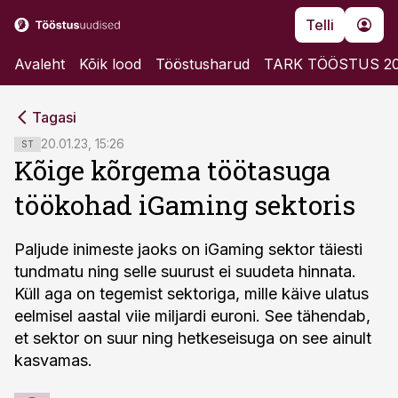
Telli
Avaleht
Kõik lood
Tööstusharud
TARK TÖÖSTUS 2
cebook
cebook
Tagasi
Twitter)
Twitter)
20.01.23, 15:26
ST
Kõige kõrgema töötasuga
kedIn
kedIn
töökohad iGaming sektoris
ail
ail
k
k
Paljude inimeste jaoks on iGaming sektor täiesti
tundmatu ning selle suurust ei suudeta hinnata.
Küll aga on tegemist sektoriga, mille käive ulatus
eelmisel aastal viie miljardi euroni. See tähendab,
et sektor on suur ning hetkeseisuga on see ainult
kasvamas.