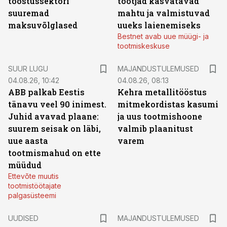
tööstussektori
tootjad kasvatavad
suuremad
mahtu ja valmistuvad
maksuvõlglased
uueks laienemiseks
Bestnet avab uue müügi- ja
tootmiskeskuse
SUUR LUGU
MAJANDUSTULEMUSED
04.08.26, 10:42
04.08.26, 08:13
ABB palkab Eestis
Kehra metallitööstus
tänavu veel 90 inimest.
mitmekordistas kasumi
Juhid avavad plaane:
ja uus tootmishoone
suurem seisak on läbi,
valmib plaanitust
uue aasta
varem
tootmismahud on ette
müüdud
Ettevõte muutis
tootmistöötajate
palgasüsteemi
UUDISED
MAJANDUSTULEMUSED