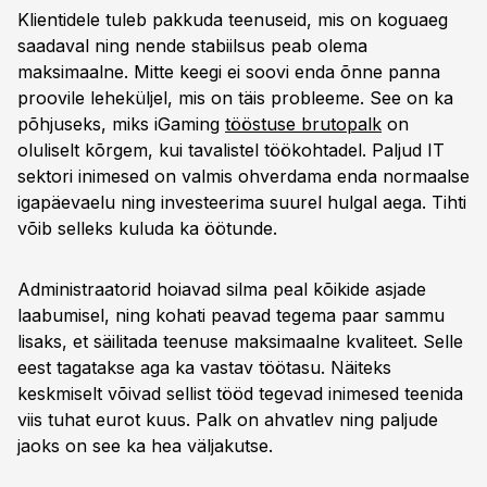
Klientidele tuleb pakkuda teenuseid, mis on koguaeg
saadaval ning nende stabiilsus peab olema
maksimaalne. Mitte keegi ei soovi enda õnne panna
proovile leheküljel, mis on täis probleeme. See on ka
põhjuseks, miks iGaming
tööstuse brutopalk
on
oluliselt kõrgem, kui tavalistel töökohtadel. Paljud IT
sektori inimesed on valmis ohverdama enda normaalse
igapäevaelu ning investeerima suurel hulgal aega. Tihti
võib selleks kuluda ka öötunde.
Administraatorid hoiavad silma peal kõikide asjade
laabumisel, ning kohati peavad tegema paar sammu
lisaks, et säilitada teenuse maksimaalne kvaliteet. Selle
eest tagatakse aga ka vastav töötasu. Näiteks
keskmiselt võivad sellist tööd tegevad inimesed teenida
viis tuhat eurot kuus. Palk on ahvatlev ning paljude
jaoks on see ka hea väljakutse.