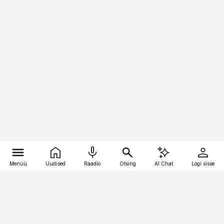
Menüü
Uudised
Raadio
Otsing
AI Chat
Logi sisse
Vana-Lõuna 39/1, 19094 Tallinn
(+372) 667 0111