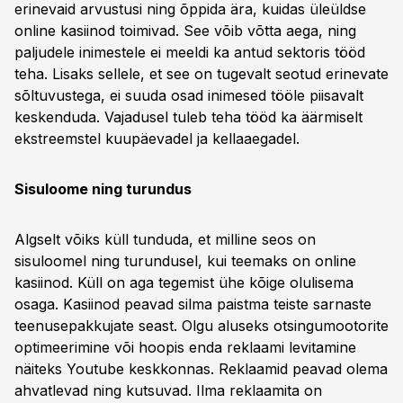
erinevaid arvustusi ning õppida ära, kuidas üleüldse
online kasiinod toimivad. See võib võtta aega, ning
paljudele inimestele ei meeldi ka antud sektoris tööd
teha. Lisaks sellele, et see on tugevalt seotud erinevate
sõltuvustega, ei suuda osad inimesed tööle piisavalt
keskenduda. Vajadusel tuleb teha tööd ka äärmiselt
ekstreemstel kuupäevadel ja kellaaegadel.
Sisuloome ning turundus
Algselt võiks küll tunduda, et milline seos on
sisuloomel ning turundusel, kui teemaks on online
kasiinod. Küll on aga tegemist ühe kõige olulisema
osaga. Kasiinod peavad silma paistma teiste sarnaste
teenusepakkujate seast. Olgu aluseks otsingumootorite
optimeerimine või hoopis enda reklaami levitamine
näiteks Youtube keskkonnas. Reklaamid peavad olema
ahvatlevad ning kutsuvad. Ilma reklaamita on