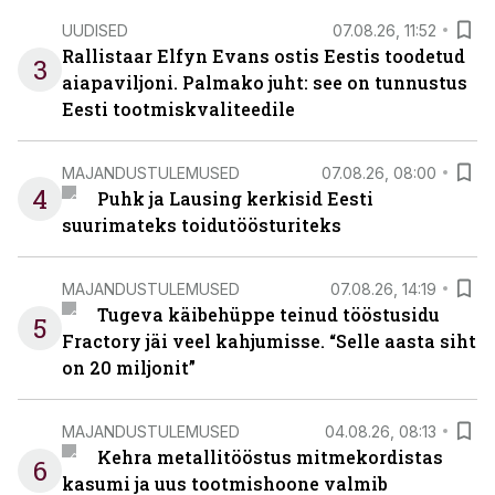
UUDISED
07.08.26, 11:52
Rallistaar Elfyn Evans ostis Eestis toodetud
3
aiapaviljoni. Palmako juht: see on tunnustus
Eesti tootmiskvaliteedile
MAJANDUSTULEMUSED
07.08.26, 08:00
4
Puhk ja Lausing kerkisid Eesti
suurimateks toidutöösturiteks
MAJANDUSTULEMUSED
07.08.26, 14:19
Tugeva käibehüppe teinud tööstusidu
5
Fractory jäi veel kahjumisse. “Selle aasta siht
on 20 miljonit”
MAJANDUSTULEMUSED
04.08.26, 08:13
Kehra metallitööstus mitmekordistas
6
kasumi ja uus tootmishoone valmib