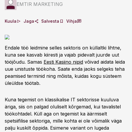
EMTIR MARKETING
Kuula
Jaga
Salvesta
Vihja
Endale töö leidmine selles sektoris on küllaltki lihtne,
kuna see kasvab kiiresti ja vajab pidevalt juurde uut
tööjõudu. Samas
Eesti Kasiino nipid
võivad aidata leida
uue unistuste töökoha. Saate enda jaoks selgeks teha
peamised terminid ning mõista, kuidas kogu süsteem
üleüldse töötab.
Kuna tegemist on klassikalise IT sektorisse kuuluva
äriga, siis on palgad oluliselt kõrgemad, kui tavalistel
töökohtadel. Küll aga on tegemist ka äärmiselt
spetsiifilise sektoriga, mille kohta ei ole võimalik väga
palju kuskilt õppida. Esimene variant on lugeda