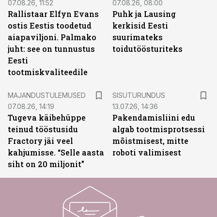
07.08.26, 11:52
07.08.26, 08:00
Rallistaar Elfyn Evans
Puhk ja Lausing
ostis Eestis toodetud
kerkisid Eesti
aiapaviljoni. Palmako
suurimateks
juht: see on tunnustus
toidutöösturiteks
Eesti
tootmiskvaliteedile
ST
MAJANDUSTULEMUSED
SISUTURUNDUS
07.08.26, 14:19
13.07.26, 14:36
Tugeva käibehüppe
Pakendamisliini edu
teinud tööstusidu
algab tootmisprotsessi
Fractory jäi veel
mõistmisest, mitte
kahjumisse. “Selle aasta
roboti valimisest
siht on 20 miljonit”