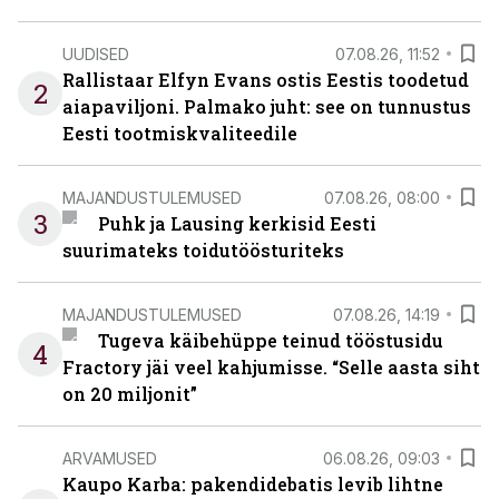
UUDISED
07.08.26, 11:52
Rallistaar Elfyn Evans ostis Eestis toodetud
2
aiapaviljoni. Palmako juht: see on tunnustus
Eesti tootmiskvaliteedile
MAJANDUSTULEMUSED
07.08.26, 08:00
3
Puhk ja Lausing kerkisid Eesti
suurimateks toidutöösturiteks
MAJANDUSTULEMUSED
07.08.26, 14:19
Tugeva käibehüppe teinud tööstusidu
4
Fractory jäi veel kahjumisse. “Selle aasta siht
on 20 miljonit”
ARVAMUSED
06.08.26, 09:03
Kaupo Karba: pakendidebatis levib lihtne