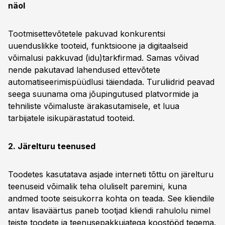
näol
Tootmisettevõtetele pakuvad konkurentsi
uuenduslikke tooteid, funktsioone ja digitaalseid
võimalusi pakkuvad (idu)tarkfirmad. Samas võivad
nende pakutavad lahendused ettevõtete
automatiseerimispüüdlusi täiendada. Turuliidrid peavad
seega suunama oma jõupingutused platvormide ja
tehniliste võimaluste ärakasutamisele, et luua
tarbijatele isikupärastatud tooteid.
2. Järelturu teenused
Toodetes kasutatava asjade interneti tõttu on järelturu
teenuseid võimalik teha oluliselt paremini, kuna
andmed toote seisukorra kohta on teada. See kliendile
antav lisaväärtus paneb tootjad kliendi rahulolu nimel
teiste toodete ja teenusepakkujatega koostööd tegema.