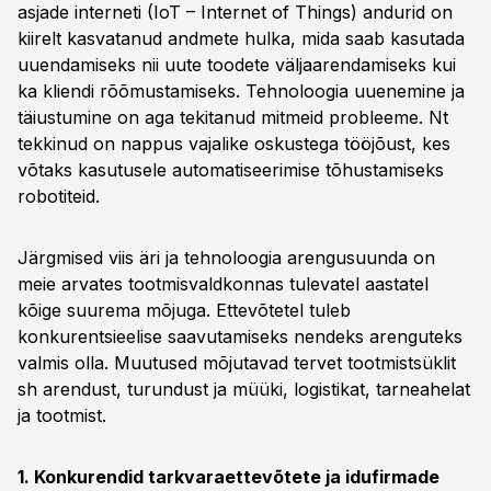
asjade interneti (IoT – Internet of Things) andurid on
kiirelt kasvatanud andmete hulka, mida saab kasutada
uuendamiseks nii uute toodete väljaarendamiseks kui
ka kliendi rõõmustamiseks. Tehnoloogia uuenemine ja
täiustumine on aga tekitanud mitmeid probleeme. Nt
tekkinud on nappus vajalike oskustega tööjõust, kes
võtaks kasutusele automatiseerimise tõhustamiseks
robotiteid.
Järgmised viis äri ja tehnoloogia arengusuunda on
meie arvates tootmisvaldkonnas tulevatel aastatel
kõige suurema mõjuga. Ettevõtetel tuleb
konkurentsieelise saavutamiseks nendeks arenguteks
valmis olla. Muutused mõjutavad tervet tootmistsüklit
sh arendust, turundust ja müüki, logistikat, tarneahelat
ja tootmist.
1. Konkurendid tarkvaraettevõtete ja idufirmade