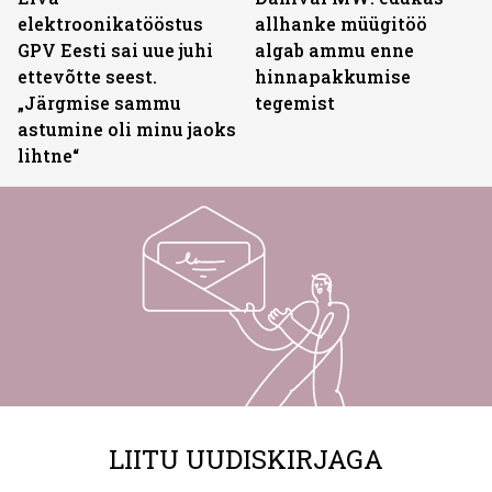
elektroonikatööstus
allhanke müügitöö
GPV Eesti sai uue juhi
algab ammu enne
ettevõtte seest.
hinnapakkumise
„Järgmise sammu
tegemist
astumine oli minu jaoks
lihtne“
LIITU UUDISKIRJAGA