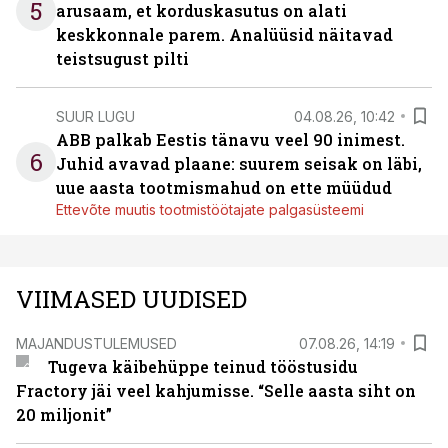
5
arusaam, et korduskasutus on alati
keskkonnale parem. Analüüsid näitavad
teistsugust pilti
SUUR LUGU
04.08.26, 10:42
ABB palkab Eestis tänavu veel 90 inimest.
6
Juhid avavad plaane: suurem seisak on läbi,
uue aasta tootmismahud on ette müüdud
Ettevõte muutis tootmistöötajate palgasüsteemi
VIIMASED UUDISED
MAJANDUSTULEMUSED
07.08.26, 14:19
Tugeva käibehüppe teinud tööstusidu
Fractory jäi veel kahjumisse. “Selle aasta siht on
20 miljonit”