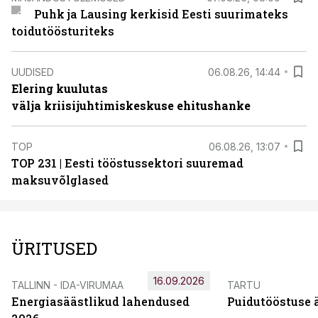
Puhk ja Lausing kerkisid Eesti suurimateks
toidutöösturiteks
UUDISED
06.08.26, 14:44
Elering kuulutas
välja kriisijuhtimiskeskuse ehitushanke
TOP
06.08.26, 13:07
TOP 231 | Eesti tööstussektori suuremad
maksuvõlglased
ÜRITUSED
16.09.2026
TALLINN - IDA-VIRUMAA
TARTU
Energiasäästlikud lahendused
Puidutööstuse 