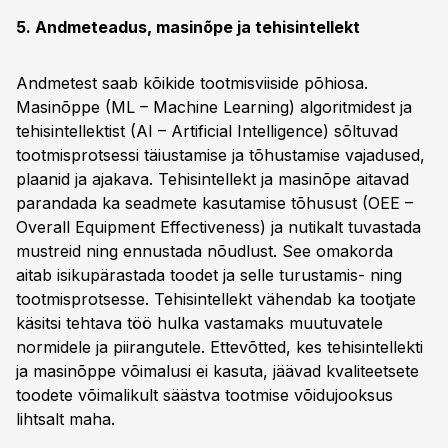
5. Andmeteadus, masinõpe ja tehisintellekt
Andmetest saab kõikide tootmisviiside põhiosa.
Masinõppe (ML – Machine Learning) algoritmidest ja
tehisintellektist (AI – Artificial Intelligence) sõltuvad
tootmisprotsessi täiustamise ja tõhustamise vajadused,
plaanid ja ajakava. Tehisintellekt ja masinõpe aitavad
parandada ka seadmete kasutamise tõhusust (OEE –
Overall Equipment Effectiveness) ja nutikalt tuvastada
mustreid ning ennustada nõudlust. See omakorda
aitab isikupärastada toodet ja selle turustamis- ning
tootmisprotsesse. Tehisintellekt vähendab ka tootjate
käsitsi tehtava töö hulka vastamaks muutuvatele
normidele ja piirangutele. Ettevõtted, kes tehisintellekti
ja masinõppe võimalusi ei kasuta, jäävad kvaliteetsete
toodete võimalikult säästva tootmise võidujooksus
lihtsalt maha.