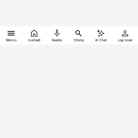
Menüü
Uudised
Raadio
Otsing
AI Chat
Logi sisse
Vana-Lõuna 39/1, 19094 Tallinn
(+372) 667 0111
toostusuudised@toostusuudised.ee
Telli
Reklaam
Firmast
Sisu kasutamisõigused
Ajakirjaniku
eetikakoodeks