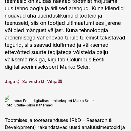
teemasid on kuidas hakkab tootmist mõjutama
uus tehnoloogia ja ärilised arengud. Kuna kliendid
nõuavad üha uuenduslikumaid tooteid ja
teenuseid, siis on tootjad ultimaatumi ees „arene
või oled mängust väljas“. Kuna tehnoloogia
arenemisega vähenevad turule tulemist takistavad
tegurid, siis saavad idufirmad ja väiksemad
ettevõtted suurte tegijatega võistelda palju
väiksema riskiga, kirjutab Columbus Eesti
digitaliseerimisekspert Marko Seier.
Jaga
Salvesta
Vihja
Columbus Eesti digitaliseerimisekspert Marko Seier
Foto:
Stella-Kaisa Kanemägi
Tootmises ja tootearenduses (R&D – Research &
Development) rakendatavad uued analüüsimeetodid ja