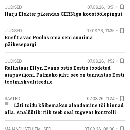
UUDISED
07.08.26, 13:51
Harju Elekter pikendas CERNiga koostöölepingut
UUDISED
07.08.26, 13:35
Enefit avas Poolas oma seni suurima
päikesepargi
UUDISED
07.08.26, 11:52
Rallistaar Elfyn Evans ostis Eestis toodetud
aiapaviljoni. Palmako juht: see on tunnustus Eesti
tootmiskvaliteedile
SAATED
07.08.26, 11:24
Läti toidu käibemaksu alandamine tõi hinnad
alla. Analüütik: riik teeb seal tugevat kontrolli
MAJANDUSTULEMUSED
07.08.26, 08:00