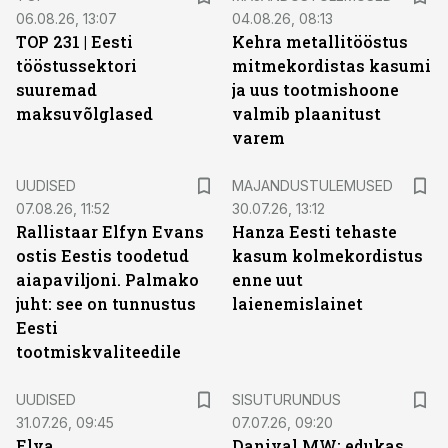
06.08.26, 13:07
04.08.26, 08:13
TOP 231 | Eesti
Kehra metallitööstus
tööstussektori
mitmekordistas kasumi
suuremad
ja uus tootmishoone
maksuvõlglased
valmib plaanitust
varem
UUDISED
MAJANDUSTULEMUSED
07.08.26, 11:52
30.07.26, 13:12
Rallistaar Elfyn Evans
Hanza Eesti tehaste
ostis Eestis toodetud
kasum kolmekordistus
aiapaviljoni. Palmako
enne uut
juht: see on tunnustus
laienemislainet
Eesti
tootmiskvaliteedile
ST
UUDISED
SISUTURUNDUS
31.07.26, 09:45
07.07.26, 09:20
Elva
Danival MW: edukas