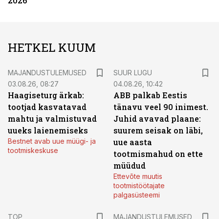
2026
HETKEL KUUM
MAJANDUSTULEMUSED
SUUR LUGU
03.08.26, 08:27
04.08.26, 10:42
Haagiseturg ärkab:
ABB palkab Eestis
tootjad kasvatavad
tänavu veel 90 inimest.
mahtu ja valmistuvad
Juhid avavad plaane:
uueks laienemiseks
suurem seisak on läbi,
Bestnet avab uue müügi- ja
uue aasta
tootmiskeskuse
tootmismahud on ette
müüdud
Ettevõte muutis
tootmistöötajate
palgasüsteemi
TOP
MAJANDUSTULEMUSED