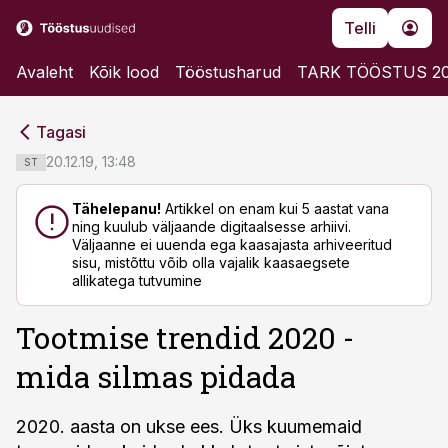
Telli
Avaleht
Kõik lood
Tööstusharud
TARK TÖÖSTUS 2
cebook
cebook
Tagasi
Twitter)
Twitter)
20.12.19, 13:48
ST
kedIn
kedIn
Tähelepanu!
Artikkel on enam kui 5 aastat vana
ning kuulub väljaande digitaalsesse arhiivi.
ail
ail
Väljaanne ei uuenda ega kaasajasta arhiveeritud
sisu, mistõttu võib olla vajalik kaasaegsete
k
k
allikatega tutvumine
Tootmise trendid 2020 -
mida silmas pidada
2020. aasta on ukse ees. Üks kuumemaid