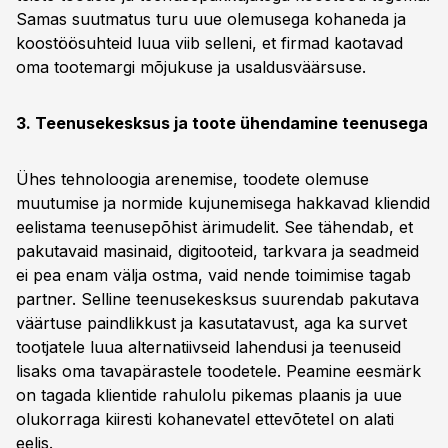
Samas suutmatus turu uue olemusega kohaneda ja
koostöösuhteid luua viib selleni, et firmad kaotavad
oma tootemargi mõjukuse ja usaldusväärsuse.
3. Teenusekesksus ja toote ühendamine teenusega
Ühes tehnoloogia arenemise, toodete olemuse
muutumise ja normide kujunemisega hakkavad kliendid
eelistama teenusepõhist ärimudelit. See tähendab, et
pakutavaid masinaid, digitooteid, tarkvara ja seadmeid
ei pea enam välja ostma, vaid nende toimimise tagab
partner. Selline teenusekesksus suurendab pakutava
väärtuse paindlikkust ja kasutatavust, aga ka survet
tootjatele luua alternatiivseid lahendusi ja teenuseid
lisaks oma tavapärastele toodetele. Peamine eesmärk
on tagada klientide rahulolu pikemas plaanis ja uue
olukorraga kiiresti kohanevatel ettevõtetel on alati
eelis.