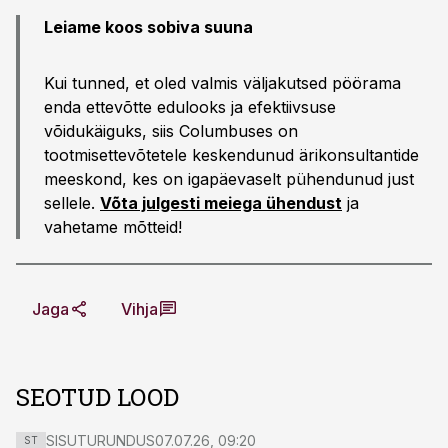
Leiame koos sobiva suuna
Kui tunned, et oled valmis väljakutsed pöörama
enda ettevõtte edulooks ja efektiivsuse
võidukäiguks, siis Columbuses on
tootmisettevõtetele keskendunud ärikonsultantide
meeskond, kes on igapäevaselt pühendunud just
sellele.
Võta julgesti meiega ühendust
ja
vahetame mõtteid!
Jaga
Vihja
SEOTUD LOOD
SISUTURUNDUS
07.07.26, 09:20
ST