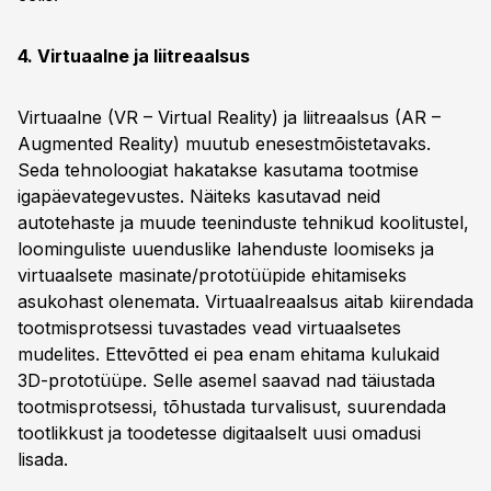
4. Virtuaalne ja liitreaalsus
Virtuaalne (VR – Virtual Reality) ja liitreaalsus (AR –
Augmented Reality) muutub enesestmõistetavaks.
Seda tehnoloogiat hakatakse kasutama tootmise
igapäevategevustes. Näiteks kasutavad neid
autotehaste ja muude teeninduste tehnikud koolitustel,
loominguliste uuenduslike lahenduste loomiseks ja
virtuaalsete masinate/prototüüpide ehitamiseks
asukohast olenemata. Virtuaalreaalsus aitab kiirendada
tootmisprotsessi tuvastades vead virtuaalsetes
mudelites. Ettevõtted ei pea enam ehitama kulukaid
3D-prototüüpe. Selle asemel saavad nad täiustada
tootmisprotsessi, tõhustada turvalisust, suurendada
tootlikkust ja toodetesse digitaalselt uusi omadusi
lisada.