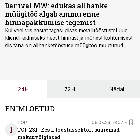
Danival MW: edukas allhanke
müügitöö algab ammu enne
hinnapakkumise tegemist
Kui veel viis aastat tagasi piisas metallitööstustel uue
kliendi leidmiseks heast hinnast ja mõnest kohtumisest,
siis täna on allhanketööstuse müügitöö muutunud
märksa pikemaks ja süsteemsemaks. Konkurents on
kasvanud, kliendid kaaluvad otsuseid põhjalikumalt
ning partnerit ei valita enam ainult tootmisvõimekuse
või hinnakirja järgi.
24H
72H
Nädal
ENIMLOETUD
TOP
06.08.26, 13:07
1
TOP 231 | Eesti tööstussektori suuremad
maksuvõlglased